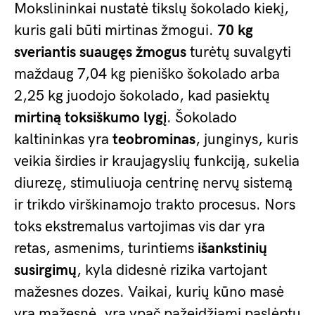
Mokslininkai nustatė tikslų šokolado kiekį,
kuris gali būti mirtinas žmogui.
70 kg
sveriantis suaugęs žmogus
turėtų suvalgyti
maždaug 7,04 kg pieniško šokolado arba
2,25 kg juodojo šokolado, kad pasiektų
mirtiną toksiškumo lygį
. Šokolado
kaltininkas yra
teobrominas
, junginys, kuris
veikia širdies ir kraujagyslių funkciją, sukelia
diurezę, stimuliuoja centrinę nervų sistemą
ir trikdo virškinamojo trakto procesus. Nors
toks ekstremalus vartojimas vis dar yra
retas, asmenims, turintiems
išankstinių
susirgimų
, kyla didesnė rizika vartojant
mažesnes dozes. Vaikai, kurių kūno masė
yra mažesnė, yra ypač pažeidžiami paslėptų