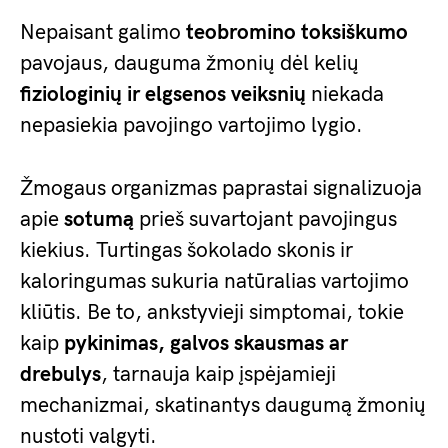
Nepaisant galimo
teobromino toksiškumo
pavojaus, dauguma žmonių dėl kelių
fiziologinių ir elgsenos veiksnių
niekada
nepasiekia pavojingo vartojimo lygio.
Žmogaus organizmas paprastai signalizuoja
apie
sotumą
prieš suvartojant pavojingus
kiekius. Turtingas šokolado skonis ir
kaloringumas sukuria natūralias vartojimo
kliūtis. Be to, ankstyvieji simptomai, tokie
kaip
pykinimas, galvos skausmas ar
drebulys
, tarnauja kaip įspėjamieji
mechanizmai, skatinantys daugumą žmonių
nustoti valgyti.