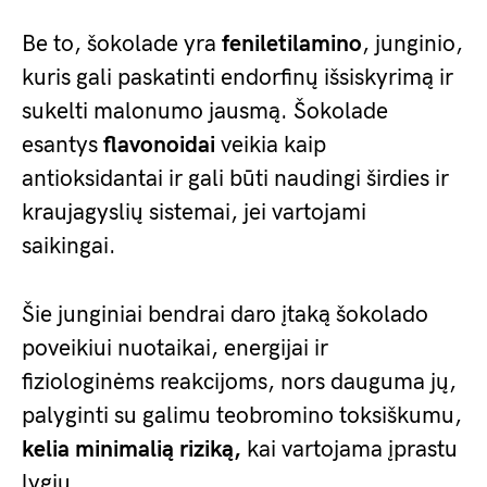
Be to, šokolade yra
feniletilamino
, junginio,
kuris gali paskatinti endorfinų išsiskyrimą ir
sukelti malonumo jausmą. Šokolade
esantys
flavonoidai
veikia kaip
antioksidantai ir gali būti naudingi širdies ir
kraujagyslių sistemai, jei vartojami
saikingai.
Šie junginiai bendrai daro įtaką šokolado
poveikiui nuotaikai, energijai ir
fiziologinėms reakcijoms, nors dauguma jų,
palyginti su galimu teobromino toksiškumu,
kelia minimalią riziką,
kai vartojama įprastu
lygiu.