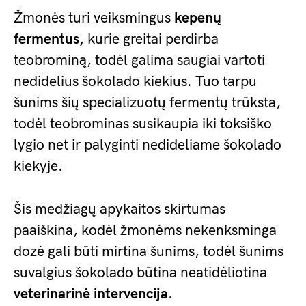
Žmonės turi veiksmingus
kepenų
fermentus,
kurie greitai perdirba
teobrominą, todėl galima saugiai vartoti
nedidelius šokolado kiekius. Tuo tarpu
šunims šių specializuotų fermentų trūksta,
todėl teobrominas susikaupia iki toksiško
lygio net ir palyginti nedideliame šokolado
kiekyje.
Šis medžiagų apykaitos skirtumas
paaiškina, kodėl žmonėms nekenksminga
dozė gali būti mirtina šunims, todėl šunims
suvalgius šokolado būtina neatidėliotina
veterinarinė intervencija
.