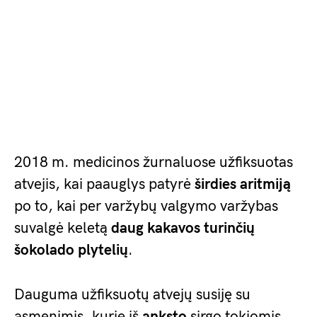
2018 m. medicinos žurnaluose užfiksuotas
atvejis, kai paauglys patyrė
širdies aritmiją
po to, kai per varžybų valgymo varžybas
suvalgė keletą
daug kakavos turinčių
šokolado plytelių
.
Dauguma užfiksuotų atvejų susiję su
asmenimis, kurie iš
anksto
sirgo tokiomis