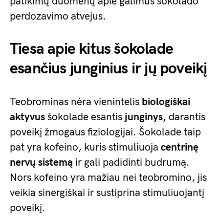
patikimų duomenų apie galimus šokolado
perdozavimo atvejus.
Tiesa apie kitus šokolade
esančius junginius ir jų poveikį
Teobrominas nėra vienintelis
biologiškai
aktyvus
šokolade esantis
junginys,
darantis
poveikį žmogaus fiziologijai. Šokolade taip
pat yra kofeino, kuris stimuliuoja
centrinę
nervų sistemą
ir gali padidinti budrumą.
Nors kofeino yra mažiau nei teobromino, jis
veikia sinergiškai ir sustiprina stimuliuojantį
poveikį.