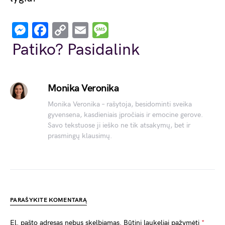
Messenger
Facebook
Copy
Email
Message
Link
Patiko? Pasidalink
Monika Veronika
Monika Veronika – rašytoja, besidominti sveika
gyvensena, kasdieniais įpročiais ir emocine gerove.
Savo tekstuose ji ieško ne tik atsakymų, bet ir
prasmingų klausimų.
PARAŠYKITE KOMENTARĄ
El. pašto adresas nebus skelbiamas.
Būtini laukeliai pažymėti
*