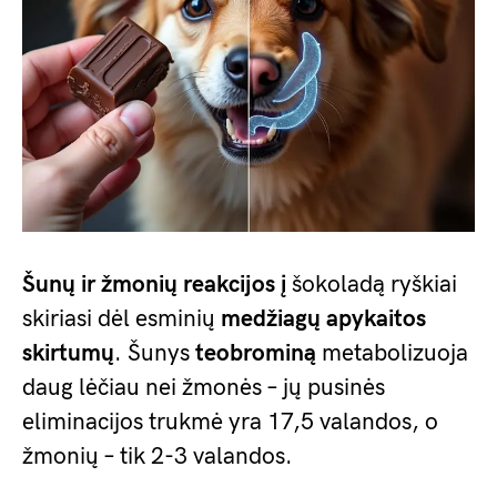
Šunų ir žmonių reakcijos į
šokoladą ryškiai
skiriasi dėl esminių
medžiagų apykaitos
skirtumų
. Šunys
teobrominą
metabolizuoja
daug lėčiau nei žmonės – jų pusinės
eliminacijos trukmė yra 17,5 valandos, o
žmonių – tik 2-3 valandos.