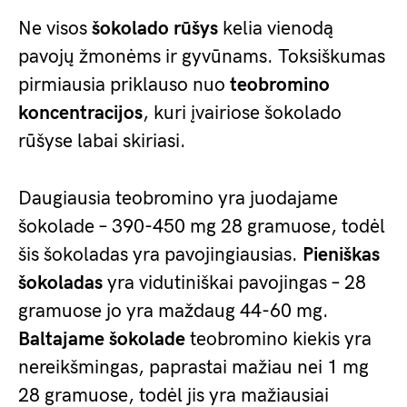
Ne visos
šokolado rūšys
kelia vienodą
pavojų žmonėms ir gyvūnams. Toksiškumas
pirmiausia priklauso nuo
teobromino
koncentracijos
, kuri įvairiose šokolado
rūšyse labai skiriasi.
Daugiausia teobromino yra juodajame
šokolade – 390-450 mg 28 gramuose, todėl
šis šokoladas yra pavojingiausias.
Pieniškas
šokoladas
yra vidutiniškai pavojingas – 28
gramuose jo yra maždaug 44-60 mg.
Baltajame šokolade
teobromino kiekis yra
nereikšmingas, paprastai mažiau nei 1 mg
28 gramuose, todėl jis yra mažiausiai