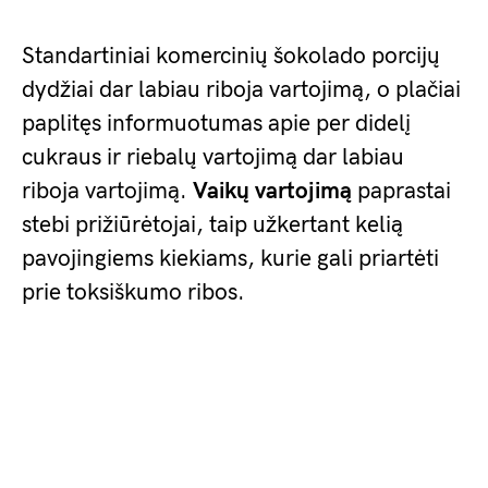
Standartiniai komercinių šokolado porcijų
dydžiai dar labiau riboja vartojimą, o plačiai
paplitęs informuotumas apie per didelį
cukraus ir riebalų vartojimą dar labiau
riboja vartojimą.
Vaikų vartojimą
paprastai
stebi prižiūrėtojai, taip užkertant kelią
pavojingiems kiekiams, kurie gali priartėti
prie toksiškumo ribos.