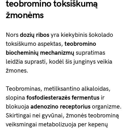
teobromino toksiškumą
žmonėms
Nors
dozių ribos
yra kiekybinis šokolado
toksiškumo aspektas,
teobromino
biocheminių mechanizmų
supratimas
leidžia suprasti, kodėl šis junginys veikia
žmones.
Teobrominas, metilksantino alkaloidas,
slopina
fosfodiesterazės fermentus
ir
blokuoja
adenozino receptorius
organizme.
Skirtingai nei gyvūnai, žmonės teobrominą
veiksmingai metabolizuoja per kepenų