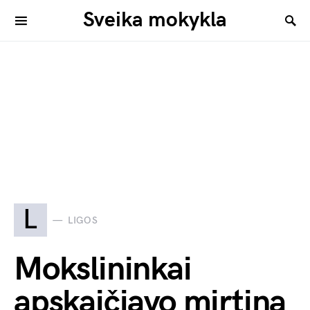
Sveika mokykla
L
LIGOS
Mokslininkai
apskaičiavo mirtiną