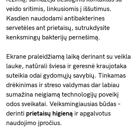
veido sritimis, linkusiomis į iššutimus.
Kasdien naudodami antibakterines
servetėles ant prietaisų, sutrukdysite
kenksmingų bakterijų pernešimą.
Ekrane praleidžiamą laiką derinant su veikla
lauke, natūrali šviesa ir geresnė kraujotaka
suteikia odai gydomųjų savybių. Tinkamas
drėkinimas ir streso valdymas dar labiau
sumažina neigiamą technologijų poveikį
odos sveikatai. Veiksmingiausias būdas –
derinti
prietaisų higieną
ir apgalvotus
naudojimo įpročius.