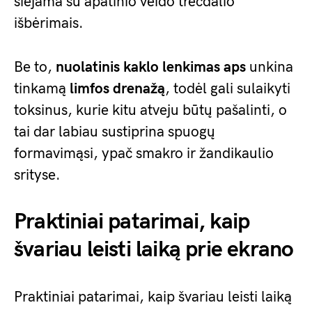
siejama su apatinio veido trečdalio
išbėrimais.
Be to,
nuolatinis kaklo lenkimas aps
unkina
tinkamą
limfos drenažą
, todėl gali sulaikyti
toksinus, kurie kitu atveju būtų pašalinti, o
tai dar labiau sustiprina spuogų
formavimąsi, ypač smakro ir žandikaulio
srityse.
Praktiniai patarimai, kaip
švariau leisti laiką prie ekrano
Praktiniai patarimai, kaip švariau leisti laiką