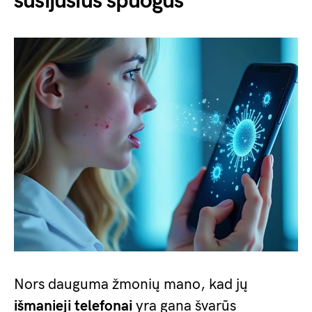
susijusius spuogus
Nors dauguma žmonių mano, kad jų
išmanieji telefonai
yra gana švarūs