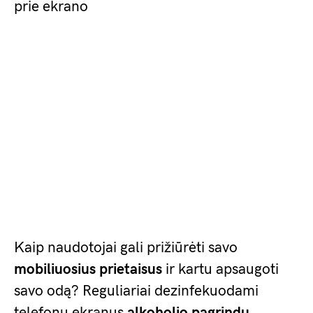
prie ekrano
Kaip naudotojai gali prižiūrėti savo
mobiliuosius prietaisus
ir kartu apsaugoti
savo odą? Reguliariai dezinfekuodami
telefonų ekranus
alkoholio pagrindu