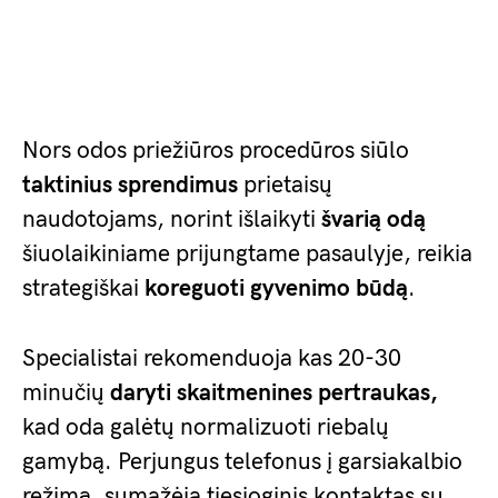
Nors odos priežiūros procedūros siūlo
taktinius sprendimus
prietaisų
naudotojams, norint išlaikyti
švarią odą
šiuolaikiniame prijungtame pasaulyje, reikia
strategiškai
koreguoti gyvenimo būdą
.
Specialistai rekomenduoja kas 20-30
minučių
daryti skaitmenines pertraukas,
kad oda galėtų normalizuoti riebalų
gamybą. Perjungus telefonus į garsiakalbio
režimą, sumažėja tiesioginis kontaktas su