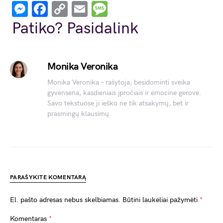
Messenger
Facebook
Copy
Email
Message
Link
Patiko? Pasidalink
Monika Veronika
Monika Veronika – rašytoja, besidominti sveika
gyvensena, kasdieniais įpročiais ir emocine gerove.
Savo tekstuose ji ieško ne tik atsakymų, bet ir
prasmingų klausimų.
PARAŠYKITE KOMENTARĄ
El. pašto adresas nebus skelbiamas.
Būtini laukeliai pažymėti
*
Komentaras
*