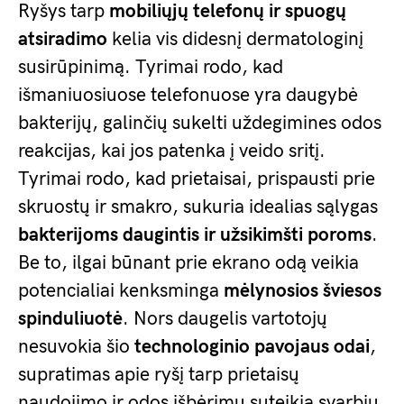
Ryšys tarp
mobiliųjų telefonų ir spuogų
atsiradimo
kelia vis didesnį dermatologinį
susirūpinimą. Tyrimai rodo, kad
išmaniuosiuose telefonuose yra daugybė
bakterijų, galinčių sukelti uždegimines odos
reakcijas, kai jos patenka į veido sritį.
Tyrimai rodo, kad prietaisai, prispausti prie
skruostų ir smakro, sukuria idealias sąlygas
bakterijoms daugintis ir užsikimšti poroms
.
Be to, ilgai būnant prie ekrano odą veikia
potencialiai kenksminga
mėlynosios šviesos
spinduliuotė
. Nors daugelis vartotojų
nesuvokia šio
technologinio pavojaus odai
,
supratimas apie ryšį tarp prietaisų
naudojimo ir odos išbėrimų suteikia svarbių