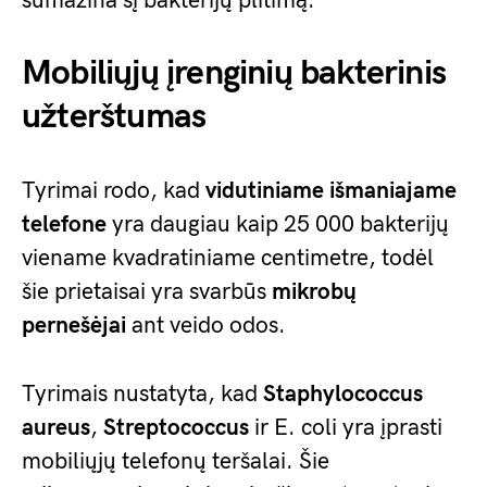
sumažina šį bakterijų plitimą.
Mobiliųjų įrenginių bakterinis
užterštumas
Tyrimai rodo, kad
vidutiniame išmaniajame
telefone
yra daugiau kaip 25 000 bakterijų
viename kvadratiniame centimetre, todėl
šie prietaisai yra svarbūs
mikrobų
pernešėjai
ant veido odos.
Tyrimais nustatyta, kad
Staphylococcus
aureus
,
Streptococcus
ir E. coli yra įprasti
mobiliųjų telefonų teršalai. Šie