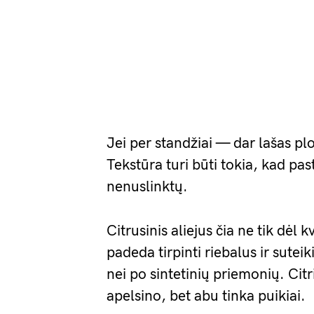
Jei per standžiai — dar lašas plo
Tekstūra turi būti tokia, kad past
nenuslinktų.
Citrusinis aliejus čia ne tik dėl
padeda tirpinti riebalus ir suteik
nei po sintetinių priemonių. Citri
apelsino, bet abu tinka puikiai.