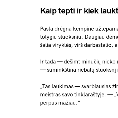
Kaip tepti ir kiek laukt
Pasta drėgna kempine užtepama t
tolygiu sluoksniu. Daugiau dėmes
šalia viryklės, virš darbastalio, 
Ir tada — dešimt minučių nieko n
— suminkština riebalų sluoksnį i
„Tas laukimas — svarbiausias žin
meistras savo tinklaraštyje. — „Vi
perpus mažiau.”