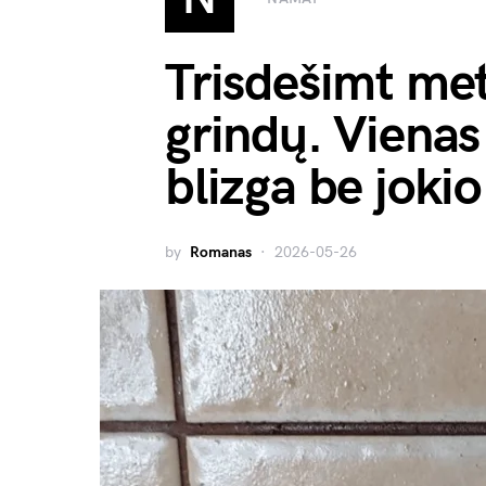
Trisdešimt met
grindų. Vienas
blizga be joki
by
Romanas
2026-05-26