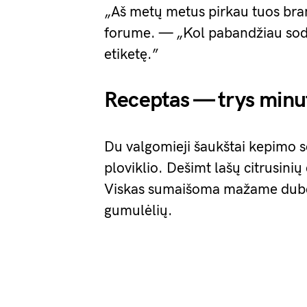
„Aš metų metus pirkau tuos bra
forume. — „Kol pabandžiau sodą
etiketę.”
Receptas — trys minu
Du valgomieji šaukštai kepimo s
ploviklio. Dešimt lašų citrusinių
Viskas sumaišoma mažame dubeny
gumulėlių.