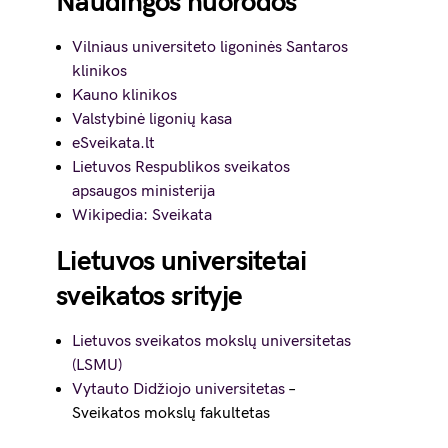
Naudingos nuorodos
Vilniaus universiteto ligoninės Santaros
klinikos
Kauno klinikos
Valstybinė ligonių kasa
eSveikata.lt
Lietuvos Respublikos sveikatos
apsaugos ministerija
Wikipedia: Sveikata
Lietuvos universitetai
sveikatos srityje
Lietuvos sveikatos mokslų universitetas
(LSMU)
Vytauto Didžiojo universitetas
–
Sveikatos mokslų fakultetas