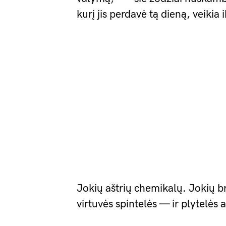
kurį jis perdavė tą dieną, veikia ik
Jokių aštrių chemikalų. Jokių br
virtuvės spintelės — ir plytelės 