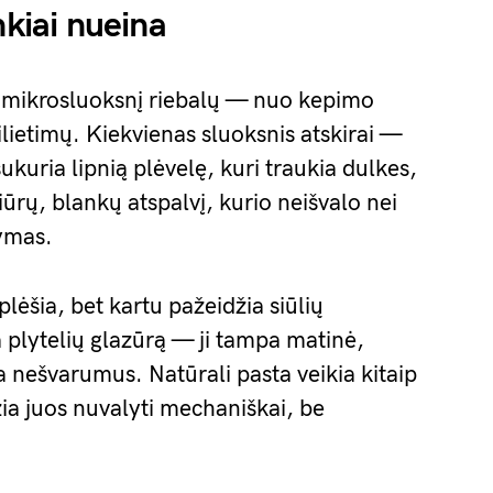
nkiai nueina
a mikrosluoksnį riebalų — nuo kepimo
ilietimų. Kiekvienas sluoksnis atskirai —
ukuria lipnią plėvelę, kuri traukia dulkes,
niūrų, blankų atspalvį, kurio neišvalo nei
ymas.
lėšia, bet kartu pažeidžia siūlių
 plytelių glazūrą — ji tampa matinė,
ia nešvarumus. Natūrali pasta veikia kitaip
žia juos nuvalyti mechaniškai, be