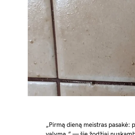
„Pirmą dieną meistras pasakė: pa
valymą,” — šie žodžiai nuskambė