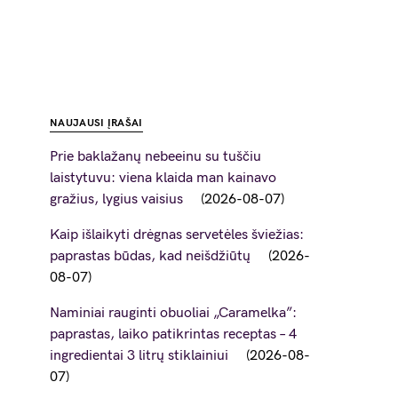
NAUJAUSI ĮRAŠAI
Prie baklažanų nebeeinu su tuščiu
laistytuvu: viena klaida man kainavo
gražius, lygius vaisius
2026-08-07
Kaip išlaikyti drėgnas servetėles šviežias:
paprastas būdas, kad neišdžiūtų
2026-
08-07
Naminiai rauginti obuoliai „Caramelka”:
paprastas, laiko patikrintas receptas – 4
ingredientai 3 litrų stiklainiui
2026-08-
07