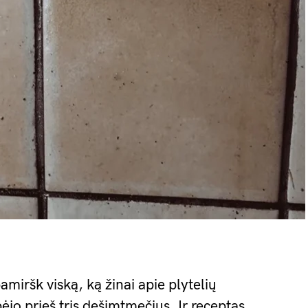
miršk viską, ką žinai apie plytelių
jo prieš tris dešimtmečius. Ir receptas,