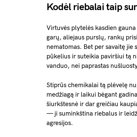
Kodėl riebalai taip su
Virtuvės plytelės kasdien gaun
garų, aliejaus purslų, rankų pris
nematomas. Bet per savaitę jie s
pūkelius ir suteikia paviršiui tą 
vanduo, nei paprastas nušluost
Stiprūs chemikalai tą plėvelę nup
medžiagą ir laikui bėgant gadina
šiurkštesnė ir dar greičiau kaup
— ji suminkština riebalus ir leid
agresijos.