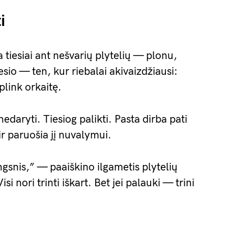
i
iesiai ant nešvarių plytelių — plonu,
io — ten, kur riebalai akivaizdžiausi:
aplink orkaitę.
edaryti. Tiesiog palikti. Pasta dirba pati
r paruošia jį nuvalymui.
gsnis,” — paaiškino ilgametis plytelių
si nori trinti iškart. Bet jei palauki — trini