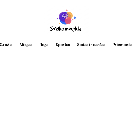
Grožis
Miegas
Rega
Sportas
Sodas ir daržas
Priemonės