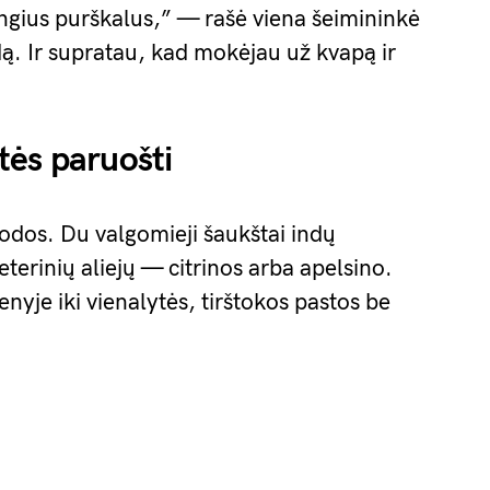
ngius purškalus,” — rašė viena šeimininkė
. Ir supratau, kad mokėjau už kvapą ir
tės paruošti
odos. Du valgomieji šaukštai indų
 eterinių aliejų — citrinos arba apelsino.
je iki vienalytės, tirštokos pastos be