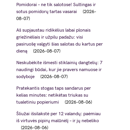
Pomidorai – ne tik salotose! Sultingas ir
sotus pomidorų tartas vasarai
2026-
08-07
Aš supjaustau ridikėlius labai plonais
griežinėliais ir užpilu padažu: visi
pasiruošę valgyti šias salotas du kartus per
dieną
2026-08-07
Neskubėkite išmesti stiklainių dangtelių: 7
naudingi būdai, kur jie pravers namuose ir
sodyboje
2026-08-07
Pratekantis stogas taps sandarus per
kelias minutes: netikėtas triukas su
tualetiniu popieriumi
2026-08-06
Šliužai išsilakstė per 12 valandų: paėmiau
iš virtuvės pipirų malūnėlį – ir jų nebeliko
2026-08-06