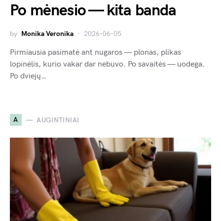
Po mėnesio — kita banda
by
Monika Veronika
2026-06-05
Pirmiausia pasimatė ant nugaros — plonas, plikas
lopinėlis, kurio vakar dar nebuvo. Po savaitės — uodega.
Po dviejų…
A
AUGINTINIAI