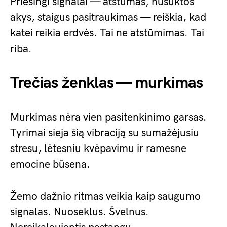
Priešingi signalai — atstumas, nusuktos
akys, staigus pasitraukimas — reiškia, kad
katei reikia erdvės. Tai ne atstūmimas. Tai
riba.
Trečias ženklas — murkimas
Murkimas nėra vien pasitenkinimo garsas.
Tyrimai sieja šią vibraciją su sumažėjusiu
stresu, lėtesniu kvėpavimu ir ramesne
emocine būsena.
Žemo dažnio ritmas veikia kaip saugumo
signalas. Nuoseklus. Švelnus.