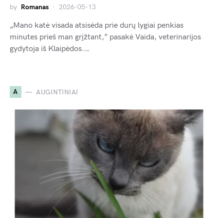
by
Romanas
2026-05-13
„Mano katė visada atsisėda prie durų lygiai penkias
minutes prieš man grįžtant,” pasakė Vaida, veterinarijos
gydytoja iš Klaipėdos.…
A
AUGINTINIAI