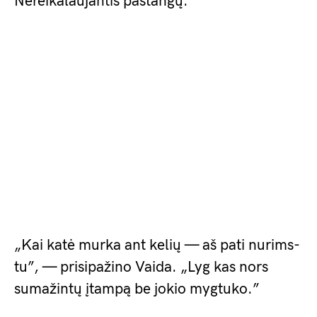
Nereikalaujantis pastangų.
„Kai katė murka ant kelių — aš pati nurims­
tu”, — prisipažino Vaida. „Lyg kas nors
sumažintų įtampą be jokio mygtuko.”