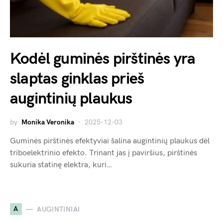
Kodėl guminės pirštinės yra
slaptas ginklas prieš
augintinių plaukus
by
Monika Veronika
2025-12-03
Guminės pirštinės efektyviai šalina augintinių plaukus dėl
triboelektrinio efekto. Trinant jas į paviršius, pirštinės
sukuria statinę elektra, kuri…
A
AUGINTINIAI