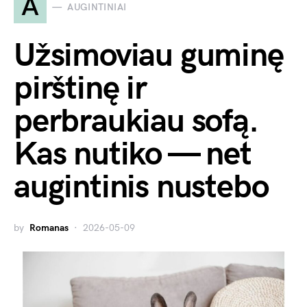
A
AUGINTINIAI
Užsimoviau guminę
pirštinę ir
perbraukiau sofą.
Kas nutiko — net
augintinis nustebo
by
Romanas
2026-05-09