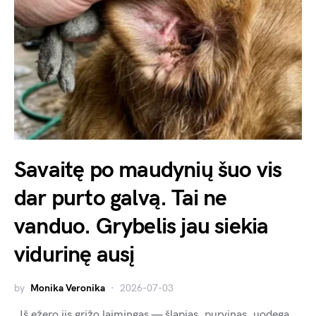
Savaitę po maudynių šuo vis
dar purto galvą. Tai ne
vanduo. Grybelis jau siekia
vidurinę ausį
by
Monika Veronika
2026-07-03
Iš ežero jis grįžo laimingas — šlapias, purvinas, uodega