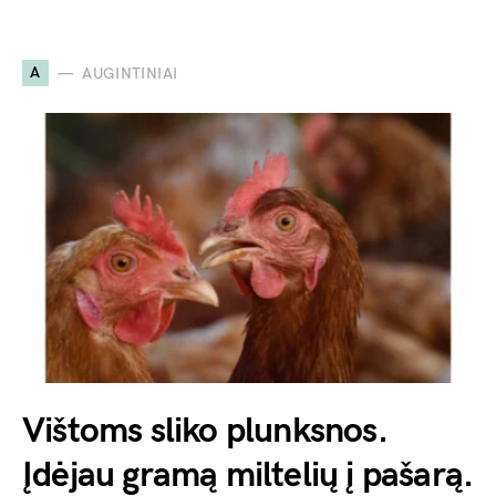
A
AUGINTINIAI
Vištoms sliko plunksnos.
Įdėjau gramą miltelių į pašarą.