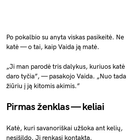
Po pokalbio su anyta viskas pasikeitė. Ne
katė — o tai, kaip Vaida ją matė.
„Ji man parodė tris dalykus, kuriuos katė
daro tyčia”, — pasakojo Vaida. „Nuo tada
žiūriu į ją kitomis akimis.”
Pirmas ženklas — keliai
Katė, kuri savanoriškai užšoka ant kelių,
nesišildo. Ji renkasi kontaktą.