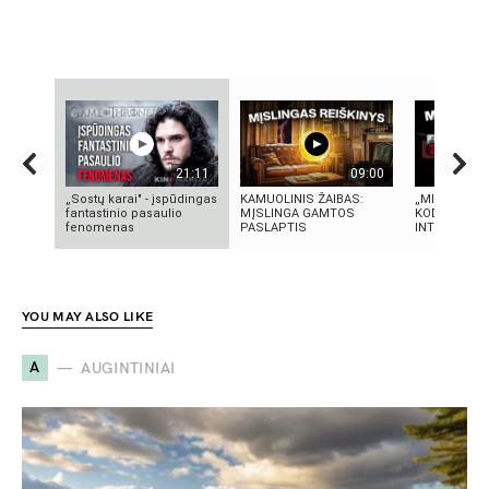
21:11
09:00
„Sostų karai" - įspūdingas
KAMUOLINIS ŽAIBAS:
„MIRĘS INT
fantastinio pasaulio
MĮSLINGA GAMTOS
KODĖL DIDŽI
fenomenas
PASLAPTIS
INTERNETO N
YOU MAY ALSO LIKE
A
AUGINTINIAI