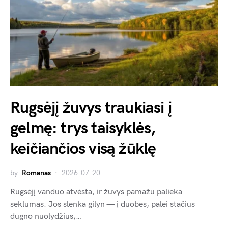
Rugsėjį žuvys traukiasi į
gelmę: trys taisyklės,
keičiančios visą žūklę
by
Romanas
2026-07-20
Rugsėjį vanduo atvėsta, ir žuvys pamažu palieka
seklumas. Jos slenka gilyn — į duobes, palei stačius
dugno nuolydžius,…