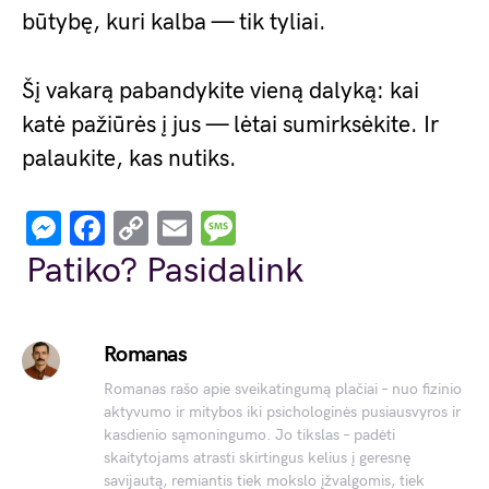
būtybę, kuri kalba — tik tyliai.
Šį vakarą pabandykite vieną dalyką: kai
katė pažiūrės į jus — lėtai sumirksėkite. Ir
palaukite, kas nutiks.
Messenger
Facebook
Copy
Email
Message
Link
Patiko? Pasidalink
Romanas
Romanas rašo apie sveikatingumą plačiai – nuo fizinio
aktyvumo ir mitybos iki psichologinės pusiausvyros ir
kasdienio sąmoningumo. Jo tikslas – padėti
skaitytojams atrasti skirtingus kelius į geresnę
savijautą, remiantis tiek mokslo įžvalgomis, tiek