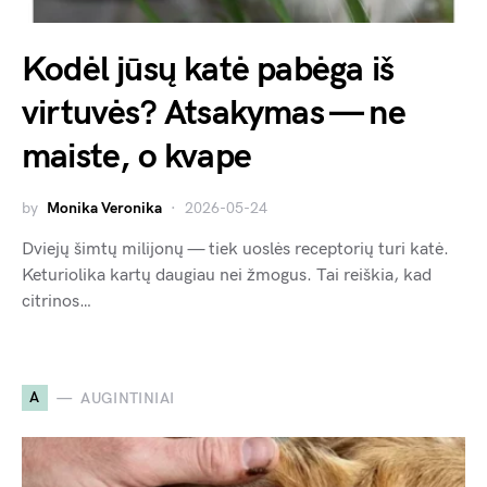
Kodėl jūsų katė pabėga iš
virtuvės? Atsakymas — ne
maiste, o kvape
by
Monika Veronika
2026-05-24
Dviejų šimtų milijonų — tiek uoslės receptorių turi katė.
Keturiolika kartų daugiau nei žmogus. Tai reiškia, kad
citrinos…
A
AUGINTINIAI