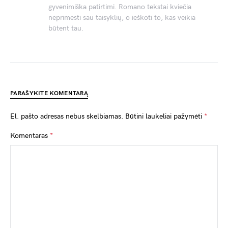
gyvenimiška patirtimi. Romano tekstai kviečia
neprimesti sau taisyklių, o ieškoti to, kas veikia
būtent tau.
PARAŠYKITE KOMENTARĄ
El. pašto adresas nebus skelbiamas.
Būtini laukeliai pažymėti
*
Komentaras
*