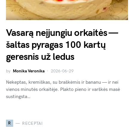
Vasarą neįjungiu orkaitės —
šaltas pyragas 100 kartų
geresnis už ledus
by
Monika Veronika
2026-06-29
Nekeptas, kremiškas, su braškėmis ir bananu — ir nei
vienos minutės orkaitėje. Plakto pieno ir varškės masė
sustingsta…
R
RECEPTAI