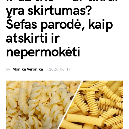
yra skirtumas?
Šefas parodė, kaip
atskirti ir
nepermokėti
by
Monika Veronika
2026-06-17