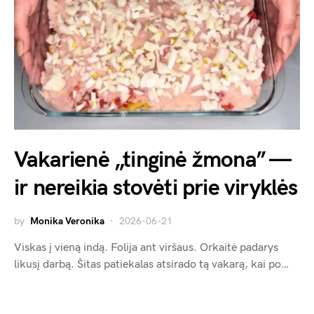
Vakarienė „tinginė žmona” —
ir nereikia stovėti prie viryklės
by
Monika Veronika
2026-06-21
Viskas į vieną indą. Folija ant viršaus. Orkaitė padarys
likusį darbą. Šitas patiekalas atsirado tą vakarą, kai po…