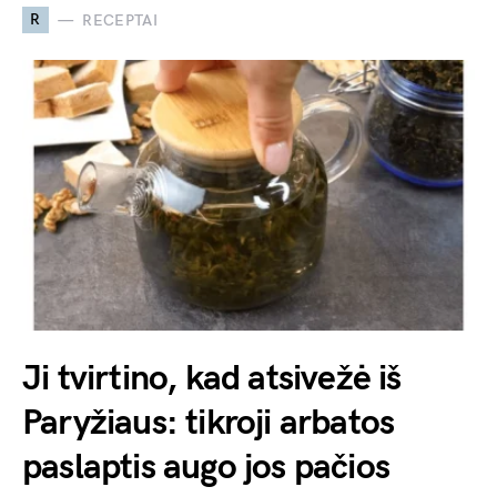
R
RECEPTAI
Ji tvirtino, kad atsivežė iš
Paryžiaus: tikroji arbatos
paslaptis augo jos pačios