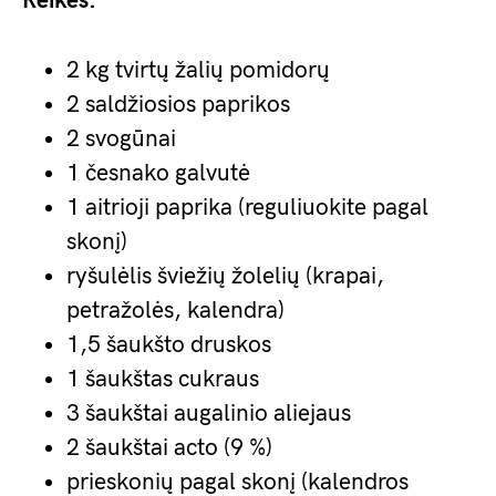
Reikės:
2 kg tvirtų žalių pomidorų
2 saldžiosios paprikos
2 svogūnai
1 česnako galvutė
1 aitrioji paprika (reguliuokite pagal
skonį)
ryšulėlis šviežių žolelių (krapai,
petražolės, kalendra)
1,5 šaukšto druskos
1 šaukštas cukraus
3 šaukštai augalinio aliejaus
2 šaukštai acto (9 %)
prieskonių pagal skonį (kalendros