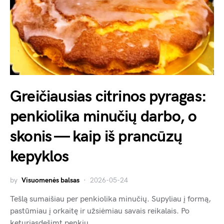
Greičiausias citrinos pyragas:
penkiolika minučių darbo, o
skonis — kaip iš prancūzų
kepyklos
by
Visuomenės balsas
2026-05-24
Tešlą sumaišiau per penkiolika minučių. Supyliau į formą,
pastūmiau į orkaitę ir užsiėmiau savais reikalais. Po
keturiasdešimt penkių…