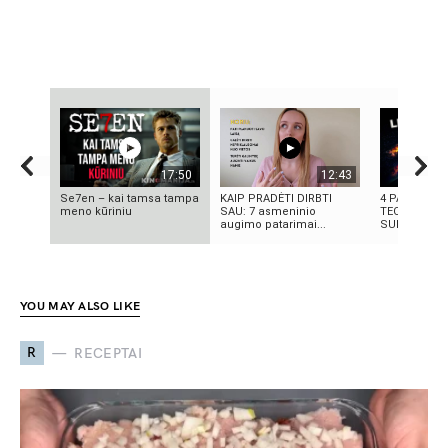
17:50
12:43
Se7en – kai tamsa tampa
KAIP PRADĖTI DIRBTI
4 PASAULIN
meno kūriniu
SAU: 7 asmeninio
TECHNOLOGI
augimo patarimai...
SUKŪRĖ LIET
YOU MAY ALSO LIKE
R
RECEPTAI