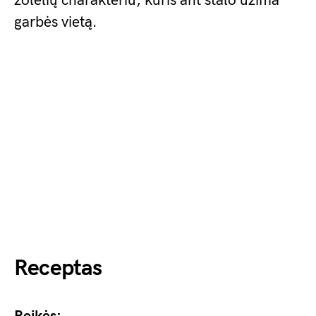
žolelių charakteriu, kuris ant stalo užima
garbės vietą.
Receptas