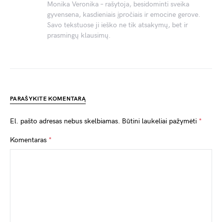
Monika Veronika – rašytoja, besidominti sveika
gyvensena, kasdieniais įpročiais ir emocine gerove.
Savo tekstuose ji ieško ne tik atsakymų, bet ir
prasmingų klausimų.
PARAŠYKITE KOMENTARĄ
El. pašto adresas nebus skelbiamas.
Būtini laukeliai pažymėti
*
Komentaras
*