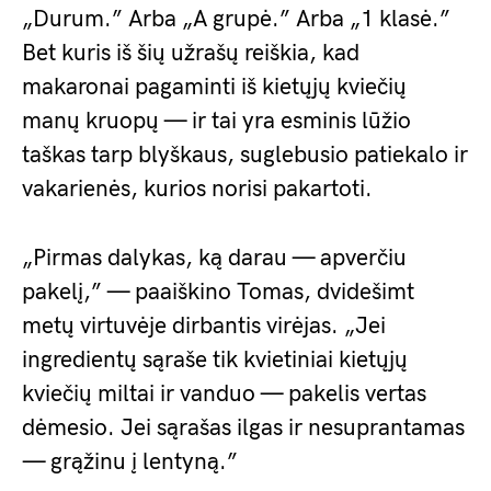
„Durum.” Arba „A grupė.” Arba „1 klasė.”
Bet kuris iš šių užrašų reiškia, kad
makaronai pagaminti iš kietųjų kviečių
manų kruopų — ir tai yra esminis lūžio
taškas tarp blyškaus, suglebusio patiekalo ir
vakarienės, kurios norisi pakartoti.
„Pirmas dalykas, ką darau — apverčiu
pakelį,” — paaiškino Tomas, dvidešimt
metų virtuvėje dirbantis virėjas. „Jei
ingredientų sąraše tik kvietiniai kietųjų
kviečių miltai ir vanduo — pakelis vertas
dėmesio. Jei sąrašas ilgas ir nesuprantamas
— grąžinu į lentyną.”