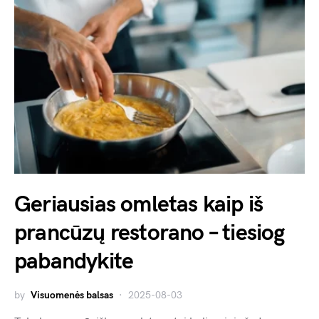
Geriausias omletas kaip iš
prancūzų restorano – tiesiog
pabandykite
by
Visuomenės balsas
2025-08-03