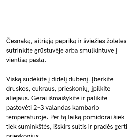
Česnaką, aitriąją papriką ir šviežias žoleles
sutrinkite grūstuvėje arba smulkintuve į
vientisą pastą.
Viską sudėkite į didelį dubenį. Įberkite
druskos, cukraus, prieskonių, įpilkite
aliejaus. Gerai išmaišykite ir palikite
pastovėti 2–3 valandas kambario
temperatūroje. Per tą laiką pomidorai šiek
tiek suminkštės, išskirs sultis ir pradės gerti
prieskonius.