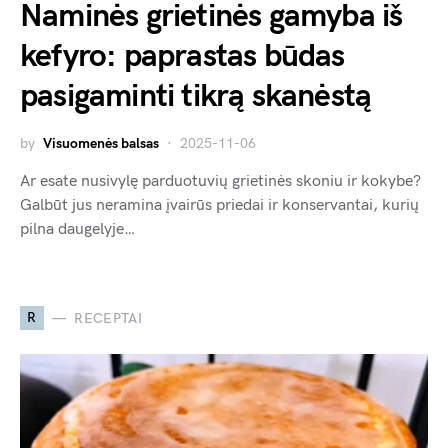
Naminės grietinės gamyba iš
kefyro: paprastas būdas
pasigaminti tikrą skanėstą
by
Visuomenės balsas
2025-11-06
Ar esate nusivylę parduotuvių grietinės skoniu ir kokybe?
Galbūt jus neramina įvairūs priedai ir konservantai, kurių
pilna daugelyje…
R
RECEPTAI