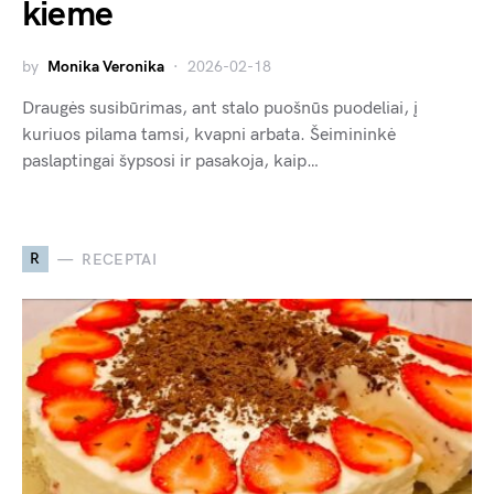
kieme
by
Monika Veronika
2026-02-18
Draugės susibūrimas, ant stalo puošnūs puodeliai, į
kuriuos pilama tamsi, kvapni arbata. Šeimininkė
paslaptingai šypsosi ir pasakoja, kaip…
R
RECEPTAI