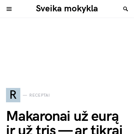
Sveika mokykla
R
RECEPTAI
Makaronai už eurą
ir už tris — ar tikrai