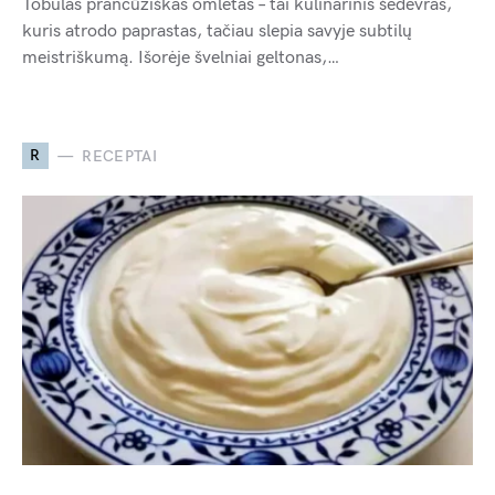
Tobulas prancūziškas omletas – tai kulinarinis šedevras,
kuris atrodo paprastas, tačiau slepia savyje subtilų
meistriškumą. Išorėje švelniai geltonas,…
R
RECEPTAI