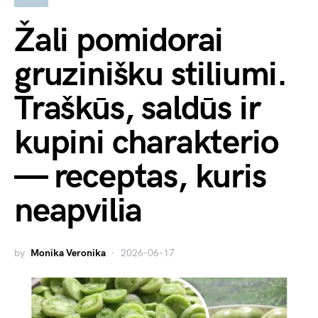
Žali pomidorai
gruzinišku stiliumi.
Traškūs, saldūs ir
kupini charakterio
— receptas, kuris
neapvilia
by
Monika Veronika
2026-06-17