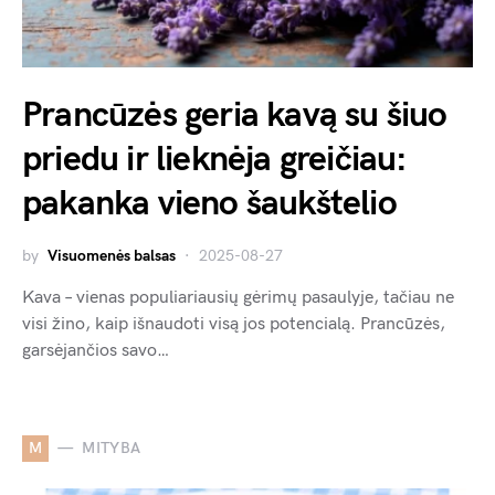
Prancūzės geria kavą su šiuo
priedu ir lieknėja greičiau:
pakanka vieno šaukštelio
by
Visuomenės balsas
2025-08-27
Kava – vienas populiariausių gėrimų pasaulyje, tačiau ne
visi žino, kaip išnaudoti visą jos potencialą. Prancūzės,
garsėjančios savo…
M
MITYBA