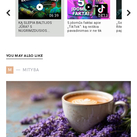
06:39
04:13
KĄ SLEPIA BALTIJOS
5 įdomūs faktai apie
„Septynių Ka
JŪRA? 5
„TikTok“: ką reiškia
Riteris" – kai
NUGRIMZDUSIOS...
pavadinimas ir ne tik
paprastumas
YOU MAY ALSO LIKE
M
MITYBA