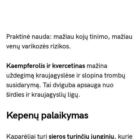
Praktinė nauda: mažiau kojų tinimo, mažiau
venų varikozės rizikos.
Kaempferolis ir kvercetinas
mažina
uždegimą kraujagyslėse ir slopina trombų
susidarymą. Tai dviguba apsauga nuo
širdies ir kraujagyslių ligų.
Kepenų palaikymas
Kaparėliai turi
sieros turinčių junginių
, kurie