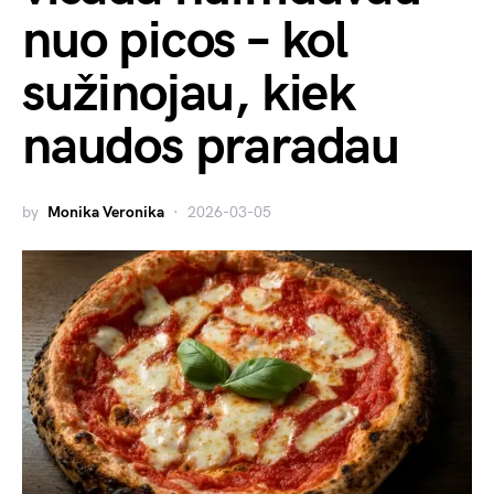
nuo picos – kol
sužinojau, kiek
naudos praradau
by
Monika Veronika
2026-03-05