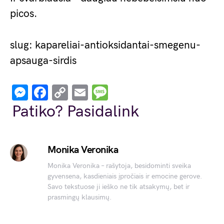
picos.
slug: kapareliai-antioksidantai-smegenu-
apsauga-sirdis
Messenger
Facebook
Copy
Email
Message
Link
Patiko? Pasidalink
Monika Veronika
Monika Veronika – rašytoja, besidominti sveika
gyvensena, kasdieniais įpročiais ir emocine gerove.
Savo tekstuose ji ieško ne tik atsakymų, bet ir
prasmingų klausimų.