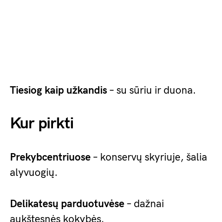
Tiesiog kaip užkandis
– su sūriu ir duona.
Kur pirkti
Prekybcentriuose
– konservų skyriuje, šalia
alyvuogių.
Delikatesų parduotuvėse
– dažnai
aukštesnės kokybės.