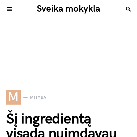
Sveika mokykla
M
MITYBA
Šį ingredientą
visada nuimdavau