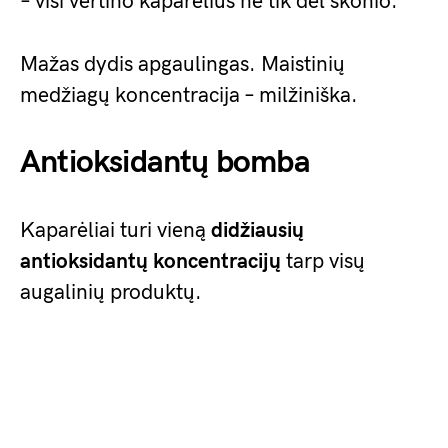
– visi vertino kaparėlius ne tik dėl skonio.
Mažas dydis apgaulingas. Maistinių
medžiagų koncentracija – milžiniška.
Antioksidantų bomba
Kaparėliai turi vieną
didžiausių
antioksidantų koncentracijų
tarp visų
augalinių produktų.