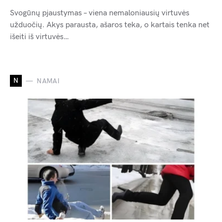
Svogūnų pjaustymas – viena nemaloniausių virtuvės
užduočių. Akys parausta, ašaros teka, o kartais tenka net
išeiti iš virtuvės…
N
NAMAI