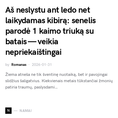
Aš neslystu ant ledo net
laikydamas kibirą: senelis
parodė 1 kaimo triuką su
batais — veikia
nepriekaištingai
by
Romanas
2026-01-31
Žiema atneša ne tik šventinę nuotaiką, bet ir pavojingai
slidžius šaligatvius. Kiekvienais metais tūkstančiai žmonių
patiria traumų, paslysdami…
N
NAMAI