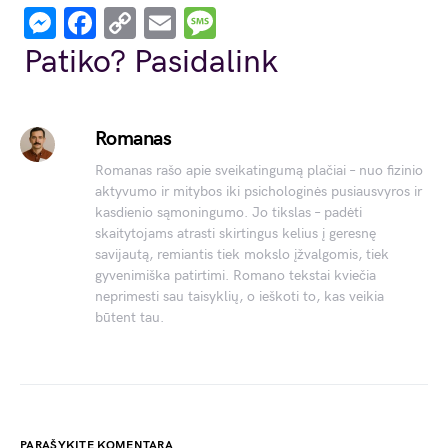
Messenger
Facebook
Copy
Email
Message
Link
Patiko? Pasidalink
Romanas
Romanas rašo apie sveikatingumą plačiai – nuo fizinio
aktyvumo ir mitybos iki psichologinės pusiausvyros ir
kasdienio sąmoningumo. Jo tikslas – padėti
skaitytojams atrasti skirtingus kelius į geresnę
savijautą, remiantis tiek mokslo įžvalgomis, tiek
gyvenimiška patirtimi. Romano tekstai kviečia
neprimesti sau taisyklių, o ieškoti to, kas veikia
būtent tau.
PARAŠYKITE KOMENTARĄ