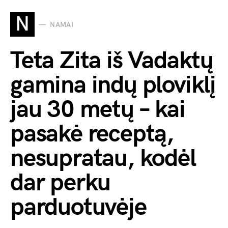
N
NAMAI
Teta Zita iš Vadaktų
gamina indų ploviklį
jau 30 metų – kai
pasakė receptą,
nesupratau, kodėl
dar perku
parduotuvėje