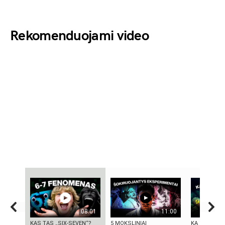
Rekomenduojami video
08:01
11:00
KAS TAS „SIX-SEVEN“?
5 MOKSLINIAI
KĄ SLEPIA B