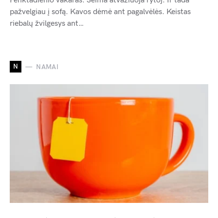
Penktadienio vakaras. Šeima atvažiuoja rytoj. Ir tada
pažvelgiau į sofą. Kavos dėmė ant pagalvėlės. Keistas
riebalų žvilgesys ant…
N
NAMAI