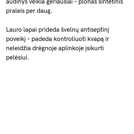
audinys veikia geriausiai – plonas sintetinis
praleis per daug.
Lauro lapai prideda švelnų antiseptinį
poveikį – padeda kontroliuoti kvapą ir
neleidžia drėgnoje aplinkoje įsikurti
pelėsiui.