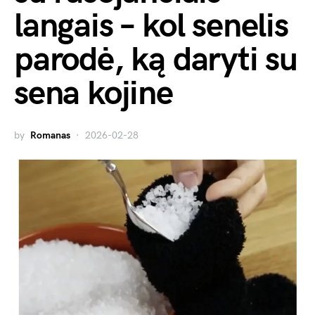
langais – kol senelis
parodė, ką daryti su
sena kojine
by
Romanas
2026-02-28