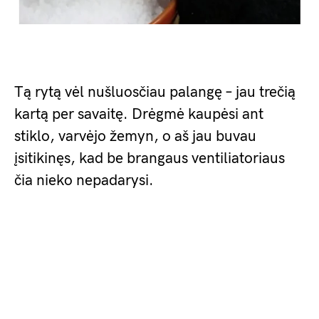
Tą rytą vėl nušluosčiau palangę – jau trečią
kartą per savaitę. Drėgmė kaupėsi ant
stiklo, varvėjo žemyn, o aš jau buvau
įsitikinęs, kad be brangaus ventiliatoriaus
čia nieko nepadarysi.