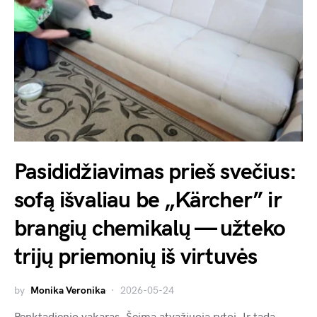
Pasididžiavimas prieš svečius:
sofą išvaliau be „Kärcher” ir
brangių chemikalų — užteko
trijų priemonių iš virtuvės
by
Monika Veronika
2026-05-24