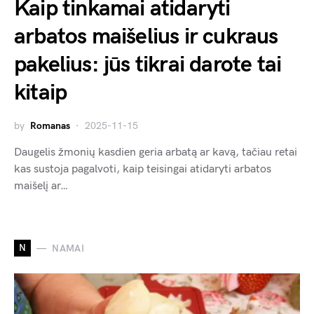
Kaip tinkamai atidaryti
arbatos maišelius ir cukraus
pakelius: jūs tikrai darote tai
kitaip
by
Romanas
2025-11-15
Daugelis žmonių kasdien geria arbatą ar kavą, tačiau retai
kas sustoja pagalvoti, kaip teisingai atidaryti arbatos
maišelį ar…
N
NAMAI