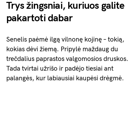
Trys žingsniai, kuriuos galite
pakartoti dabar
Senelis paėmė ilgą vilnonę kojinę – tokią,
kokias dėvi žiemą. Pripylė maždaug du
trečdalius paprastos valgomosios druskos.
Tada tvirtai užrišo ir padėjo tiesiai ant
palangės, kur labiausiai kaupėsi drėgmė.