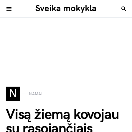
Sveika mokykla
N
NAMAI
Visą žiemą kovojau
su rasojančiais