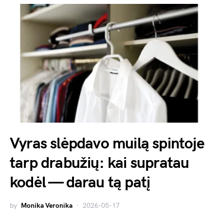
Vyras slėpdavo muilą spintoje
tarp drabužių: kai supratau
kodėl — darau tą patį
by
Monika Veronika
2026-05-17