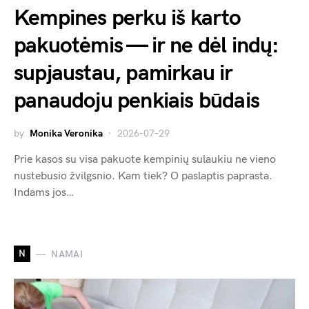
Kempines perku iš karto
pakuotėmis — ir ne dėl indų:
supjaustau, pamirkau ir
panaudoju penkiais būdais
by
Monika Veronika
2026-07-29
Prie kasos su visa pakuote kempinių sulaukiu ne vieno
nustebusio žvilgsnio. Kam tiek? O paslaptis paprasta.
Indams jos…
N
NAMAI