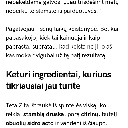
nepakeldama galvos. „Jau trisdešimt metų
neperku to šlamšto iš parduotuvės.”
Pagalvojau – senų laikų keistenybė. Bet kai
papasakojo, kiek tai kainuoja ir kaip
paprasta, supratau, kad keista ne ji, o aš,
kas moka dvigubai už tą patį rezultatą.
Keturi ingredientai, kuriuos
tikriausiai jau turite
Teta Zita ištraukė iš spintelės viską, ko
reikia:
stambią druską
, porą
citrinų
, butelį
obuolių sidro acto
ir vandenį iš čiaupo.