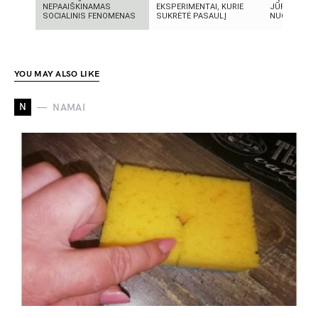
NEPAAIŠKINAMAS
EKSPERIMENTAI, KURIE
JŪRA? 5
SOCIALINIS FENOMENAS
SUKRĖTĖ PASAULĮ
NUGRIMZDUS
YOU MAY ALSO LIKE
N
NAMAI