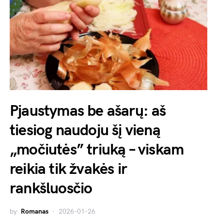
Pjaustymas be ašarų: aš
tiesiog naudoju šį vieną
„močiutės” triuką – viskam
reikia tik žvakės ir
rankšluosčio
by
Romanas
2026-01-26