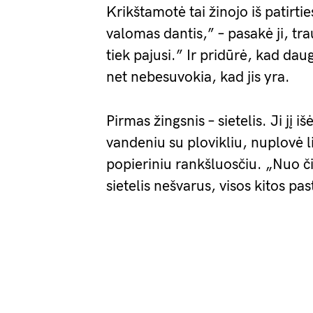
Krikštamotė tai žinojo iš patir
valomas dantis,” – pasakė ji, tr
tiek pajusi.” Ir pridūrė, kad da
net nebesuvokia, kad jis yra.
Pirmas žingsnis – sietelis. Ji jį i
vandeniu su plovikliu, nuplovė l
popieriniu rankšluosčiu. „Nuo či
sietelis nešvarus, visos kitos pa