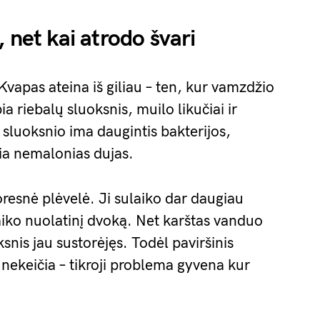
 net kai atrodo švari
Kvapas ateina iš giliau – ten, kur vamzdžio
a riebalų sluoksnis, muilo likučiai ir
 sluoksnio ima daugintis bakterijos,
žia nemalonias dujas.
oresnė plėvelė. Ji sulaiko dar daugiau
laiko nuolatinį dvoką. Net karštas vanduo
nis jau sustorėjęs. Todėl paviršinis
nekeičia – tikroji problema gyvena kur