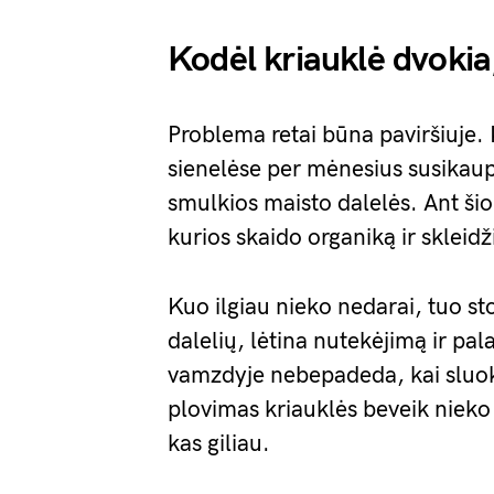
Kodėl kriauklė dvokia,
Problema retai būna paviršiuje. 
sienelėse per mėnesius susikaupi
smulkios maisto dalelės. Ant šio
kurios skaido organiką ir skleid
Kuo ilgiau nieko nedarai, tuo st
dalelių, lėtina nutekėjimą ir pa
vamzdyje nebepadeda, kai sluoks
plovimas kriauklės beveik nieko 
kas giliau.