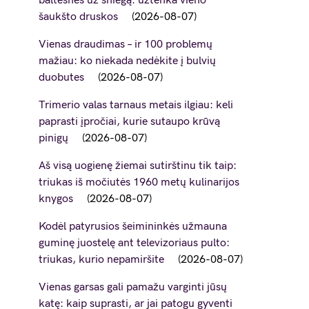
baltesnės už sniegą: užtenka vieno
šaukšto druskos
2026-08-07
Vienas draudimas – ir 100 problemų
mažiau: ko niekada nedėkite į bulvių
duobutes
2026-08-07
Trimerio valas tarnaus metais ilgiau: keli
paprasti įpročiai, kurie sutaupo krūvą
pinigų
2026-08-07
Aš visą uogienę žiemai sutirštinu tik taip:
triukas iš močiutės 1960 metų kulinarijos
knygos
2026-08-07
Kodėl patyrusios šeimininkės užmauna
guminę juostelę ant televizoriaus pulto:
triukas, kurio nepamiršite
2026-08-07
Vienas garsas gali pamažu varginti jūsų
katę: kaip suprasti, ar jai patogu gyventi