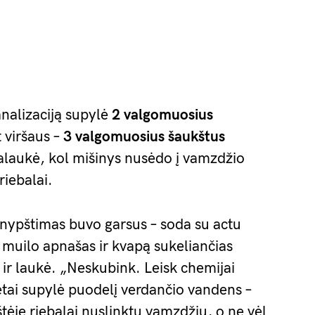
analizaciją supylė
2 valgomuosius
t viršaus –
3 valgomuosius šaukštus
alaukė, kol mišinys nusėdo į vamzdžio
riebalai.
Šnypštimas buvo garsus – soda su actu
 muilo apnašas ir kvapą sukeliančias
ir laukė. „Neskubink. Leisk chemijai
ėtai supylė puodelį verdančio vandens –
štėję riebalai nuslinktų vamzdžiu, o ne vėl