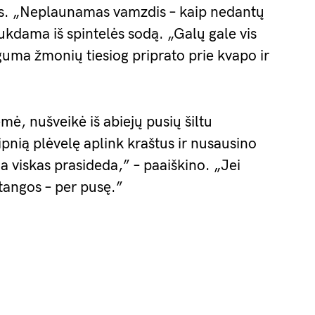
ties. „Neplaunamas vamzdis – kaip nedantų
aukdama iš spintelės sodą. „Galų gale vis
uguma žmonių tiesiog priprato prie kvapo ir
šėmė, nušveikė iš abiejų pusių šiltu
ipnią plėvelę aplink kraštus ir nusausino
a viskas prasideda,” – paaiškino. „Jei
stangos – per pusę.”