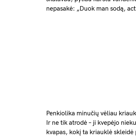
nepasakė: „Duok man sodą, actą 
Penkiolika minučių vėliau kriaukl
Ir ne tik atrodė – ji kvepėjo nie
kvapas, kokį ta kriauklė skleidė