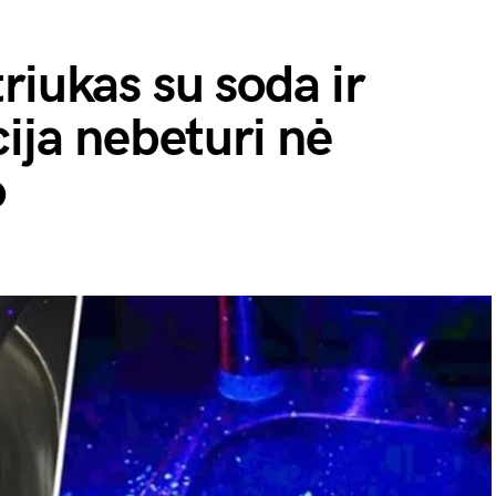
riukas su soda ir
cija nebeturi nė
o