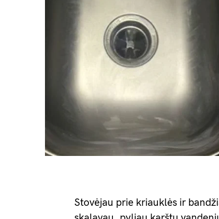
Stovėjau prie kriauklės ir bandži
skalavau, pyliau karštu vandeniu