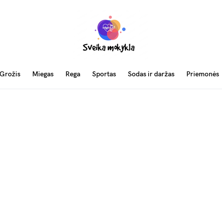
Grožis
Miegas
Rega
Sportas
Sodas ir daržas
Priemonės