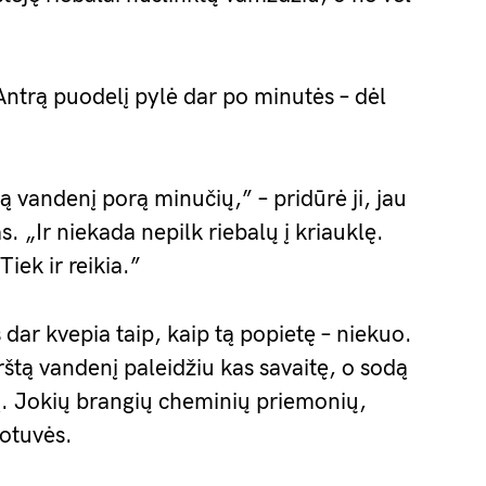
 Antrą puodelį pylė dar po minutės – dėl
ą vandenį porą minučių,” – pridūrė ji, jau
 „Ir niekada nepilk riebalų į kriauklę.
Tiek ir reikia.”
s dar kvepia taip, kaip tą popietę – niekuo.
rštą vandenį paleidžiu kas savaitę, o sodą
į. Jokių brangių cheminių priemonių,
uotuvės.