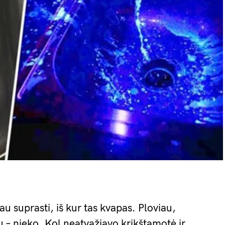
au suprasti, iš kur tas kvapas. Ploviau,
 – nieko. Kol neatvažiavo krikštamotė ir