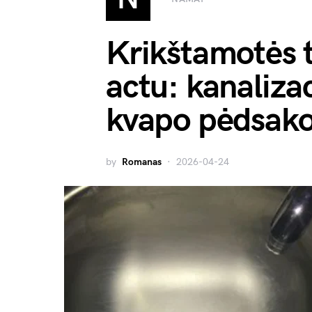
Krikštamotės t
actu: kanaliza
kvapo pėdsak
by
Romanas
2026-04-24