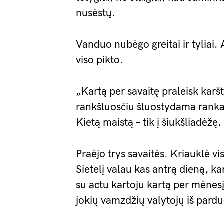
nusėstų.
Vanduo nubėgo greitai ir tyliai.
viso pikto.
„Kartą per savaitę praleisk karšt
rankšluosčiu šluostydama rankas.
Kietą maistą – tik į šiukšliadėžę. 
Praėjo trys savaitės. Kriauklė vi
Sietelį valau kas antrą dieną, ka
su actu kartoju kartą per mėnes
jokių vamzdžių valytojų iš pard