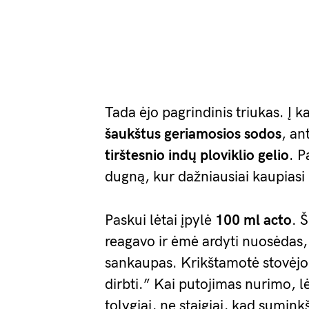
Tada ėjo pagrindinis triukas. Į k
šaukštus geriamosios sodos
, an
tirštesnio indų ploviklio gelio
. P
dugną, kur dažniausiai kaupiasi 
Paskui lėtai įpylė
100 ml acto
. 
reagavo ir ėmė ardyti nuosėdas,
sankaupas. Krikštamotė stovėjo 
dirbti.” Kai putojimas nurimo, l
tolygiai, ne staigiai, kad sumink