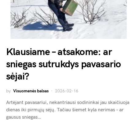
Klausiame – atsakome: ar
sniegas sutrukdys pavasario
sėjai?
by
Visuomenės balsas
2026-02-16
Artėjant pavasariui, nekantriausi sodininkai jau skaičiuoja
dienas iki pirmųjų sėjų. Tačiau šiemet kyla nerimas – ar
gausus sniegas…