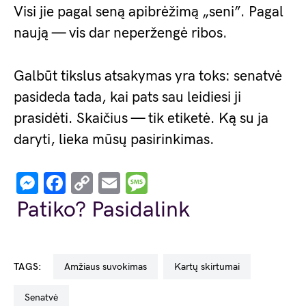
Visi jie pagal seną apibrėžimą „seni”. Pagal
naują — vis dar neperžengė ribos.
Galbūt tikslus atsakymas yra toks: senatvė
pasideda tada, kai pats sau leidiesi ji
prasidėti. Skaičius — tik etiketė. Ką su ja
daryti, lieka mūsų pasirinkimas.
Messenger
Facebook
Copy
Email
Message
Link
Patiko? Pasidalink
TAGS:
amžiaus suvokimas
kartų skirtumai
senatvė