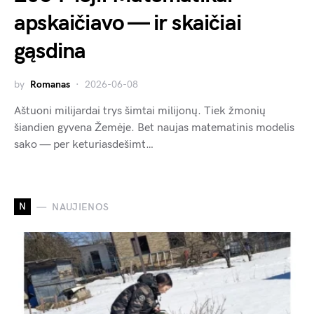
apskaičiavo — ir skaičiai
gąsdina
by
Romanas
2026-06-08
Aštuoni milijardai trys šimtai milijonų. Tiek žmonių
šiandien gyvena Žemėje. Bet naujas matematinis modelis
sako — per keturiasdešimt…
N
NAUJIENOS