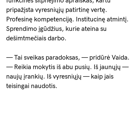
funkcines silpnėjimo apraiškas, kartu
pripažįsta vyresniųjų patirtinę vertę.
Profesinę kompetenciją. Institucinę atmintį.
Sprendimo įgūdžius, kurie ateina su
dešimtmečiais darbo.
— Tai sveikas paradoksas, — pridūrė Vaida.
— Reikia mokytis iš abu pusių. Iš jaunųjų —
naujų įrankių. Iš vyresniųjų — kaip jais
teisingai naudotis.