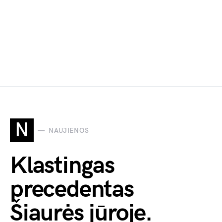
N
NAUJIENOS
Klastingas
precedentas
Šiaurės jūroje.