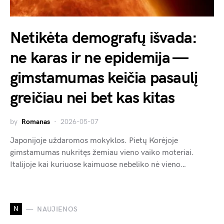
Netikėta demografų išvada:
ne karas ir ne epidemija —
gimstamumas keičia pasaulį
greičiau nei bet kas kitas
by
Romanas
2026-05-07
Japonijoje uždaromos mokyklos. Pietų Korėjoje
gimstamumas nukritęs žemiau vieno vaiko moteriai.
Italijoje kai kuriuose kaimuose nebeliko nė vieno…
N
NAUJIENOS