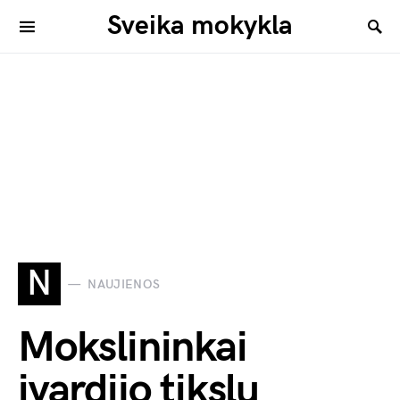
Sveika mokykla
N
NAUJIENOS
Mokslininkai
įvardijo tikslų