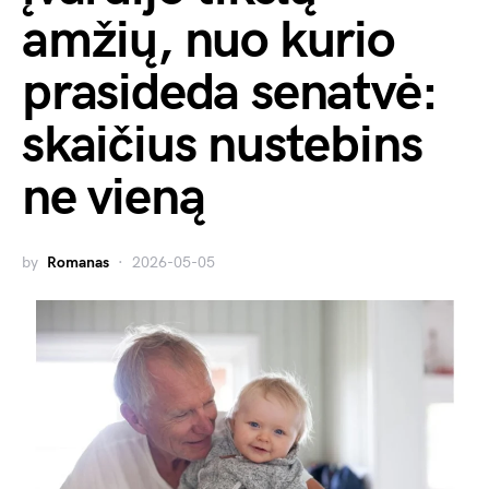
amžių, nuo kurio
prasideda senatvė:
skaičius nustebins
ne vieną
by
Romanas
2026-05-05