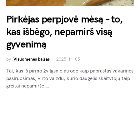
Pirkėjas perpjovė mėsą – to,
kas išbėgo, nepamirš visą
gyvenimą
by
Visuomenės balsas
2025-11-05
Tai, kas iš pirmo žvilgsnio atrodė kaip paprastas vakarinės
pasiruošimas, virto vaizdu, kurio daugelis skaitytojų taip
greitai nepamiršo.…