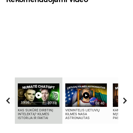
07:18
08:40
KAS SUKŪRĖ DIRBTINĮ
VIENINTELIS LIETUVIŲ
KAMUOLINIS
INTELEKTĄ? KILMĖS
KILMĖS NASA
MĮSLINGA 
ISTORIJA IR FAKTAI
ASTRONAUTAS
PASLAPTIS