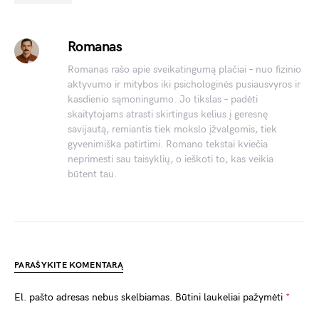
Romanas
Romanas rašo apie sveikatingumą plačiai – nuo fizinio
aktyvumo ir mitybos iki psichologinės pusiausvyros ir
kasdienio sąmoningumo. Jo tikslas – padėti
skaitytojams atrasti skirtingus kelius į geresnę
savijautą, remiantis tiek mokslo įžvalgomis, tiek
gyvenimiška patirtimi. Romano tekstai kviečia
neprimesti sau taisyklių, o ieškoti to, kas veikia
būtent tau.
PARAŠYKITE KOMENTARĄ
El. pašto adresas nebus skelbiamas.
Būtini laukeliai pažymėti
*