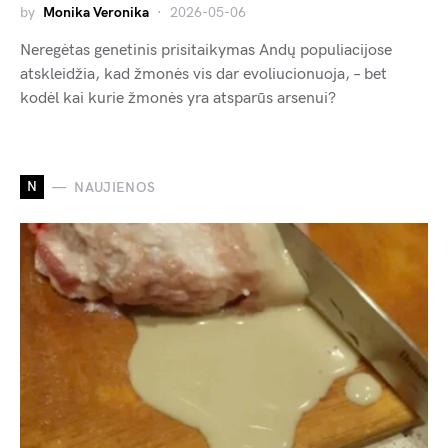
by
Monika Veronika
2026-05-06
Neregėtas genetinis prisitaikymas Andų populiacijose
atskleidžia, kad žmonės vis dar evoliucionuoja, – bet
kodėl kai kurie žmonės yra atsparūs arsenui?
N
NAUJIENOS