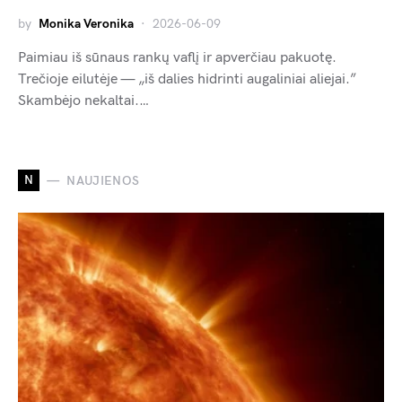
by
Monika Veronika
2026-06-09
Paimiau iš sūnaus rankų vaflį ir apverčiau pakuotę.
Trečioje eilutėje — „iš dalies hidrinti augaliniai aliejai.”
Skambėjo nekaltai.…
N
NAUJIENOS