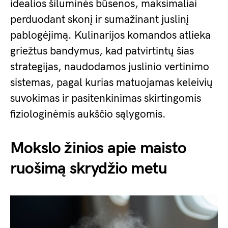
idealios šiluminės būsenos, maksimaliai
perduodant skonį ir sumažinant juslinį
pablogėjimą. Kulinarijos komandos atlieka
griežtus bandymus, kad patvirtintų šias
strategijas, naudodamos juslinio vertinimo
sistemas, pagal kurias matuojamas keleivių
suvokimas ir pasitenkinimas skirtingomis
fiziologinėmis aukščio sąlygomis.
Mokslo žinios apie maisto
ruošimą skrydžio metu