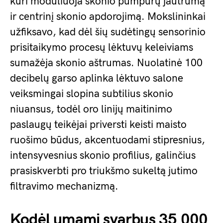
kuri moduliuoja skonio pumpurų jautrumą
ir centrinį skonio apdorojimą. Mokslininkai
užfiksavo, kad dėl šių sudėtingų sensorinio
prisitaikymo procesų lėktuvų keleiviams
sumažėja skonio aštrumas. Nuolatinė 100
decibelų garso aplinka lėktuvo salone
veiksmingai slopina subtilius skonio
niuansus, todėl oro linijų maitinimo
paslaugų teikėjai priversti keisti maisto
ruošimo būdus, akcentuodami stipresnius,
intensyvesnius skonio profilius, galinčius
prasiskverbti pro triukšmo sukeltą jutimo
filtravimo mechanizmą.
Kodėl umami svarbus 35 000