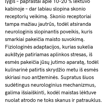
lygis – paprastai apie 10-20 % lėktuvo
kabinoje – dar labiau slopina skonio
receptorių veikimą. Skonio receptoriai
tampa mažiau jautrūs, todėl atsiranda
neurologinis slopinantis poveikis, kuris
smarkiai pakeičia maisto suvokimą.
Fiziologinės adaptacijos, kurias sukelia
aukštyje patiriamas aplinkos stresas, iš
esmės pakeičia jūsų jutimo aparatą, todėl
kulinarinė patirtis skrydžio metu iš esmės
skiriasi nuo antžeminės. Supratus šiuos
sudėtingus neurologinius mechanizmus,
galima išsiaiškinti, kodėl maistas lėktuve
nuolat atrodo ne toks skanus ir patrauklus.