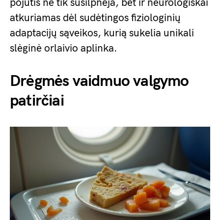
pojūtis ne tik susilpnėja, bet ir neurologiškai
atkuriamas dėl sudėtingos fiziologinių
adaptacijų sąveikos, kurią sukelia unikali
slėginė orlaivio aplinka.
Drėgmės vaidmuo valgymo
patirčiai