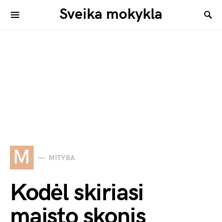
Sveika mokykla
M
MITYBA
Kodėl skiriasi
maisto skonis