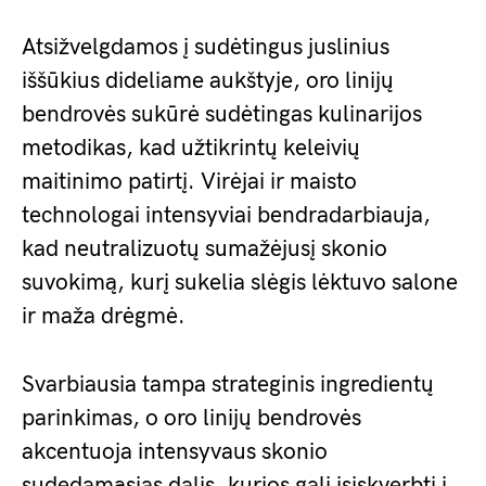
Atsižvelgdamos į sudėtingus juslinius
iššūkius dideliame aukštyje, oro linijų
bendrovės sukūrė sudėtingas kulinarijos
metodikas, kad užtikrintų keleivių
maitinimo patirtį. Virėjai ir maisto
technologai intensyviai bendradarbiauja,
kad neutralizuotų sumažėjusį skonio
suvokimą, kurį sukelia slėgis lėktuvo salone
ir maža drėgmė.
Svarbiausia tampa strateginis ingredientų
parinkimas, o oro linijų bendrovės
akcentuoja intensyvaus skonio
sudedamąsias dalis, kurios gali įsiskverbti į