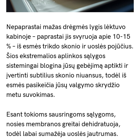
Nepaprastai mažas drėgmės lygis lėktuvo
kabinoje – paprastai jis svyruoja apie 10-15
% – iš esmės trikdo skonio ir uoslės pojūčius.
Šios ekstremalios aplinkos sąlygos
sistemingai blogina jūsų gebėjimą aptikti ir
įvertinti subtilius skonio niuansus, todėl iš
esmės pasikeičia jūsų valgymo skrydžio
metu suvokimas.
Esant tokioms sausringoms sąlygoms,
nosies membranos greitai dehidratuoja,
todėl labai sumažėja uoslės jautrumas.