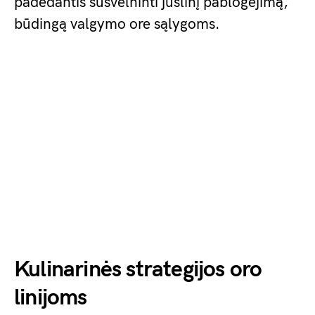
padedantis sušvelninti juslinį pablogėjimą,
būdingą valgymo ore sąlygoms.
Kulinarinės strategijos oro
linijoms