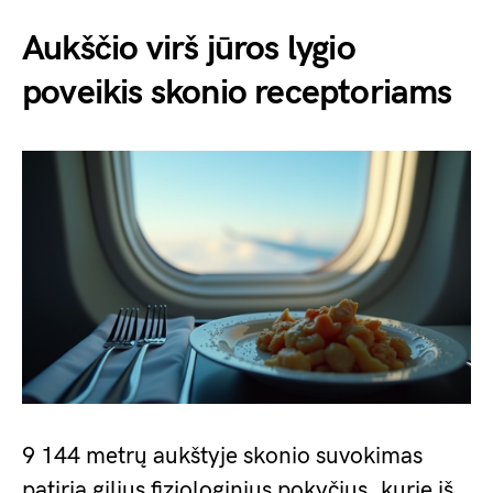
Aukščio virš jūros lygio
poveikis skonio receptoriams
9 144 metrų aukštyje skonio suvokimas
patiria gilius fiziologinius pokyčius, kurie iš