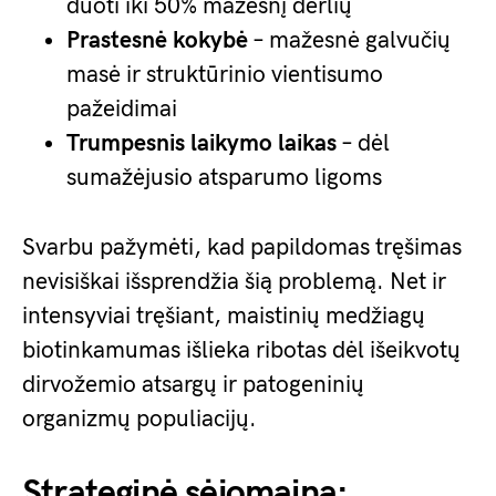
duoti iki 50% mažesnį derlių
Prastesnė kokybė
– mažesnė galvučių
masė ir struktūrinio vientisumo
pažeidimai
Trumpesnis laikymo laikas
– dėl
sumažėjusio atsparumo ligoms
Svarbu pažymėti, kad papildomas tręšimas
nevisiškai išsprendžia šią problemą. Net ir
intensyviai tręšiant, maistinių medžiagų
biotinkamumas išlieka ribotas dėl išeikvotų
dirvožemio atsargų ir patogeninių
organizmų populiacijų.
Strateginė sėjomaina: