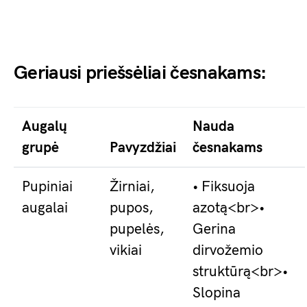
Geriausi priešsėliai česnakams:
Augalų
Nauda
grupė
Pavyzdžiai
česnakams
Pupiniai
Žirniai,
• Fiksuoja
augalai
pupos,
azotą<br>•
pupelės,
Gerina
vikiai
dirvožemio
struktūrą<br>•
Slopina