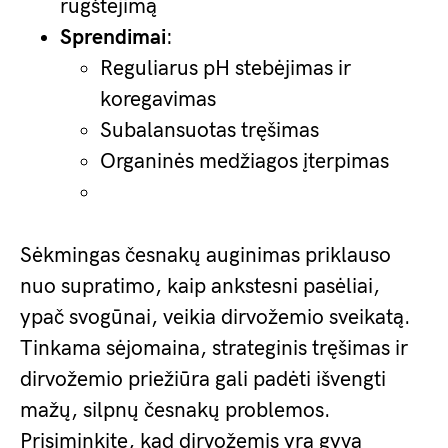
rūgštėjimą
Sprendimai
:
Reguliarus pH stebėjimas ir
koregavimas
Subalansuotas tręšimas
Organinės medžiagos įterpimas
Sėkmingas česnakų auginimas priklauso
nuo supratimo, kaip ankstesni pasėliai,
ypač svogūnai, veikia dirvožemio sveikatą.
Tinkama sėjomaina, strateginis tręšimas ir
dirvožemio priežiūra gali padėti išvengti
mažų, silpnų česnakų problemos.
Prisiminkite, kad dirvožemis yra gyva