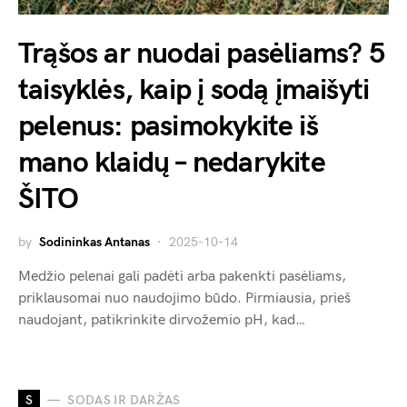
Trąšos ar nuodai pasėliams? 5
taisyklės, kaip į sodą įmaišyti
pelenus: pasimokykite iš
mano klaidų – nedarykite
ŠITO
by
Sodininkas Antanas
2025-10-14
Medžio pelenai gali padėti arba pakenkti pasėliams,
priklausomai nuo naudojimo būdo. Pirmiausia, prieš
naudojant, patikrinkite dirvožemio pH, kad…
S
SODAS IR DARŽAS