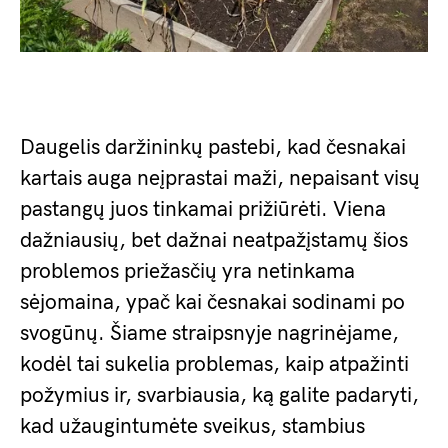
Daugelis daržininkų pastebi, kad česnakai
kartais auga neįprastai maži, nepaisant visų
pastangų juos tinkamai prižiūrėti. Viena
dažniausių, bet dažnai neatpažįstamų šios
problemos priežasčių yra netinkama
sėjomaina, ypač kai česnakai sodinami po
svogūnų. Šiame straipsnyje nagrinėjame,
kodėl tai sukelia problemas, kaip atpažinti
požymius ir, svarbiausia, ką galite padaryti,
kad užaugintumėte sveikus, stambius