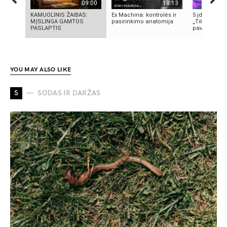
09:00
18:13
KAMUOLINIS ŽAIBAS:
Ex Machina: kontrolės ir
5 įdomūs fak
MĮSLINGA GAMTOS
pasirinkimo anatomija
„TikTok“: ką 
PASLAPTIS
pavadinimas 
YOU MAY ALSO LIKE
S
SODAS IR DARŽAS