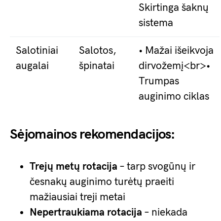
Skirtinga šaknų
sistema
Salotiniai
Salotos,
• Mažai išeikvoja
augalai
špinatai
dirvožemį<br>•
Trumpas
auginimo ciklas
Sėjomainos rekomendacijos:
Trejų metų rotacija
– tarp svogūnų ir
česnakų auginimo turėtų praeiti
mažiausiai treji metai
Nepertraukiama rotacija
– niekada