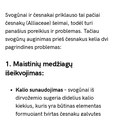
Svogūnai ir česnakai priklauso tai pačiai
česnakų (Alliaceae) šeimai, todėl turi
panašius poreikius ir problemas. Tačiau
svogūnų auginimas prieš česnakus kelia dvi
pagrindines problemas:
1. Maistinių medžiagų
išeikvojimas:
Kalio sunaudojimas
– svogūnai iš
dirvožemio sugeria didelius kalio
kiekius, kuris yra būtinas elementas
formuojant tvirtas česnakų galvutes