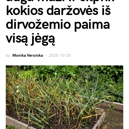
kokios daržovės iš
dirvožemio paima
visą jėgą
by
Monika Veronika
2025-10-25