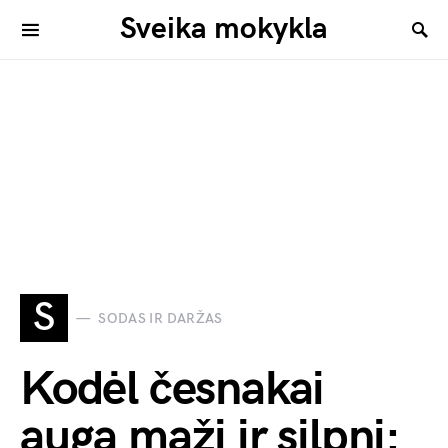
Sveika mokykla
S
SODAS IR DARŽAS
Kodėl česnakai
auga maži ir silpni: