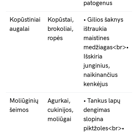
patogenus
Kopūstiniai
Kopūstai,
• Gilios šaknys
augalai
brokoliai,
ištraukia
ropės
maistines
medžiagas<br>•
Išskiria
junginius,
naikinančius
kenkėjus
Moliūginių
Agurkai,
• Tankus lapų
šeimos
cukinijos,
dengimas
moliūgai
slopina
piktžoles<br>•