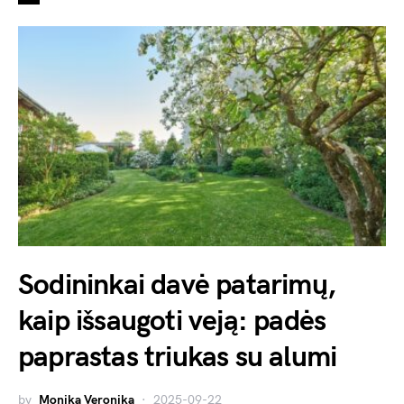
Sodininkai davė patarimų,
kaip išsaugoti veją: padės
paprastas triukas su alumi
by
Monika Veronika
2025-09-22