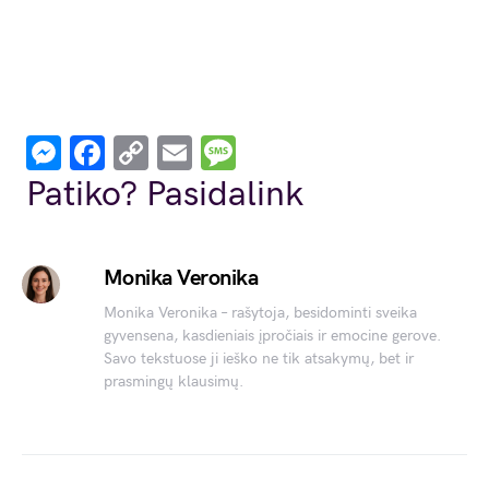
Messenger
Facebook
Copy
Email
Message
Link
Patiko? Pasidalink
Monika Veronika
Monika Veronika – rašytoja, besidominti sveika
gyvensena, kasdieniais įpročiais ir emocine gerove.
Savo tekstuose ji ieško ne tik atsakymų, bet ir
prasmingų klausimų.