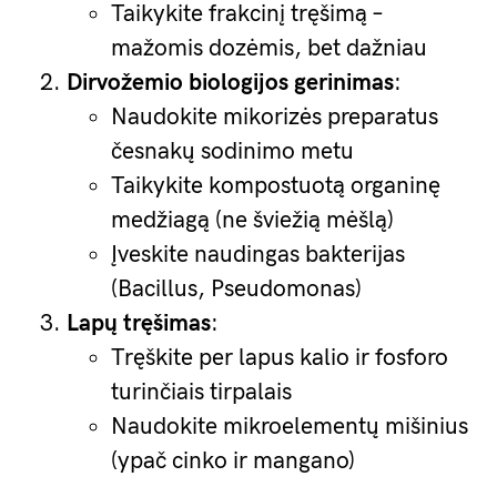
Taikykite frakcinį tręšimą –
mažomis dozėmis, bet dažniau
Dirvožemio biologijos gerinimas
:
Naudokite mikorizės preparatus
česnakų sodinimo metu
Taikykite kompostuotą organinę
medžiagą (ne šviežią mėšlą)
Įveskite naudingas bakterijas
(Bacillus, Pseudomonas)
Lapų tręšimas
:
Tręškite per lapus kalio ir fosforo
turinčiais tirpalais
Naudokite mikroelementų mišinius
(ypač cinko ir mangano)