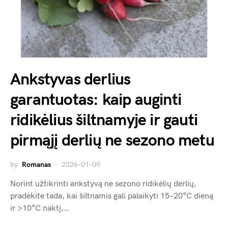
Ankstyvas derlius
garantuotas: kaip auginti
ridikėlius šiltnamyje ir gauti
pirmąjį derlių ne sezono metu
by
Romanas
2026-01-09
Norint užtikrinti ankstyvą ne sezono ridikėlių derlių,
pradėkite tada, kai šiltnamis gali palaikyti 15–20°C dieną
ir >10°C naktį,…