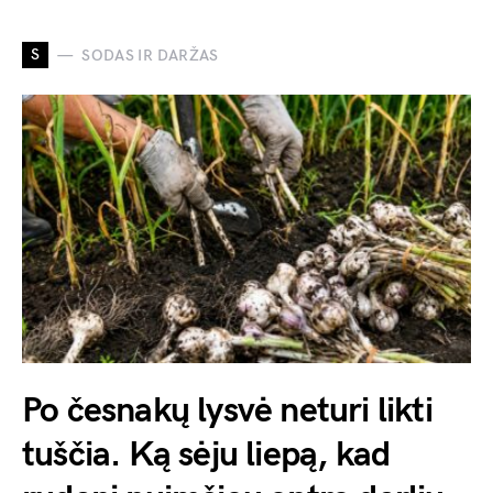
S
SODAS IR DARŽAS
Po česnakų lysvė neturi likti
tuščia. Ką sėju liepą, kad