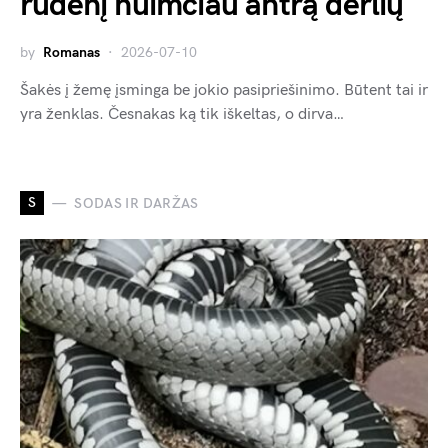
rudenį nuimčiau antrą derlių
by
Romanas
2026-07-10
Šakės į žemę įsminga be jokio pasipriešinimo. Būtent tai ir
yra ženklas. Česnakas ką tik iškeltas, o dirva…
S
SODAS IR DARŽAS