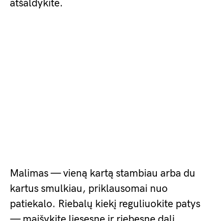
atšaldykite.
Malimas — vieną kartą stambiau arba du
kartus smulkiau, priklausomai nuo
patiekalo. Riebalų kiekį reguliuokite patys
— maišykite liesesnę ir riebesnę dalį.