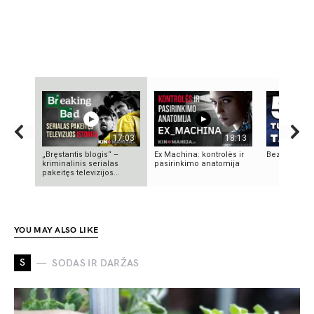
17:03
18:13
„Bręstantis blogis“ –
Ex Machina: kontrolės ir
Bezos secre
kriminalinis serialas
pasirinkimo anatomija
pakeitęs televizijos...
YOU MAY ALSO LIKE
S
SODAS IR DARŽAS