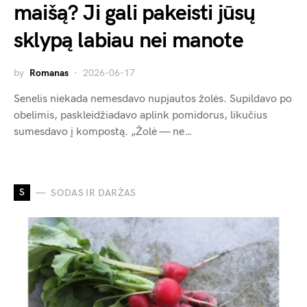
maišą? Ji gali pakeisti jūsų
sklypą labiau nei manote
by
Romanas
2026-06-17
Senelis niekada nemesdavo nupjautos žolės. Supildavo po
obelimis, paskleidžiadavo aplink pomidorus, likučius
sumesdavo į kompostą. „Žolė — ne…
S
SODAS IR DARŽAS