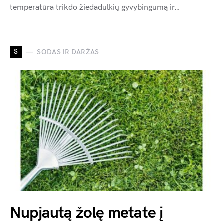
temperatūra trikdo žiedadulkių gyvybingumą ir…
S
SODAS IR DARŽAS
Nupjautą žolę metate į