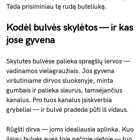
Tada prisiminiau tą rudą buteliuką.
Kodėl bulvės skylėtos — ir kas
jose gyvena
Skylutes bulvėse palieka spragšių lervos —
vadinamos vielagraužiais. Jos gyvena
viršutiniame dirvos sluoksnyje, minta
gumbais ir palieka siaurus, tamsėjančius
kanalus. Pro tuos kanalus įsiskverbia
grybeliai — ir bulvė pradeda pūti iš vidaus.
Rūgšti dirva — joms idealiausia aplinka. Kuo
ilgiau bulvės auga toje pačioje vietoje — tuo