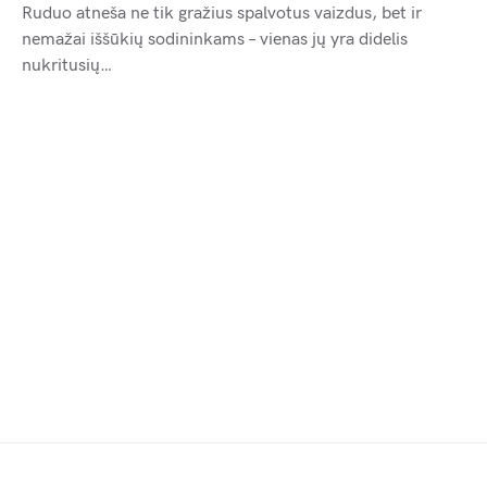
Ruduo atneša ne tik gražius spalvotus vaizdus, bet ir
nemažai iššūkių sodininkams – vienas jų yra didelis
nukritusių…