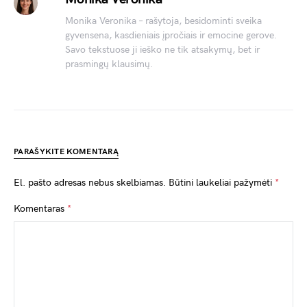
Monika Veronika – rašytoja, besidominti sveika
gyvensena, kasdieniais įpročiais ir emocine gerove.
Savo tekstuose ji ieško ne tik atsakymų, bet ir
prasmingų klausimų.
PARAŠYKITE KOMENTARĄ
El. pašto adresas nebus skelbiamas.
Būtini laukeliai pažymėti
*
Komentaras
*