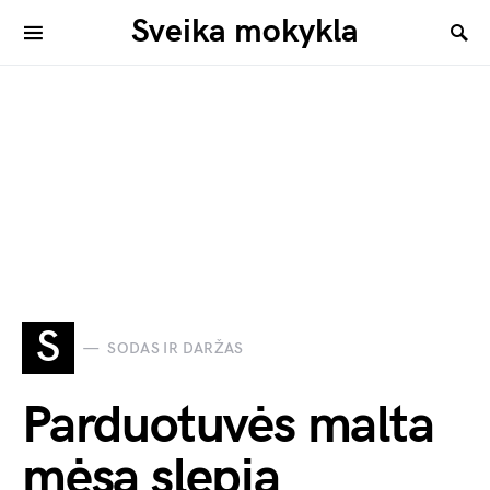
Sveika mokykla
S
SODAS IR DARŽAS
Parduotuvės malta
mėsa slepia