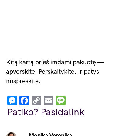
Kitą kartą prieš imdami pakuotę —
apverskite. Perskaitykite. Ir patys
nuspręskite.
Messenger
Facebook
Copy
Email
Message
Link
Patiko? Pasidalink
Monika Veronika