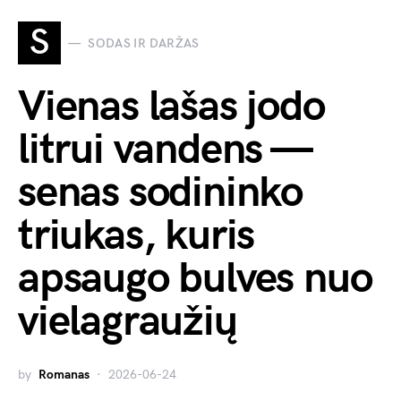
S
SODAS IR DARŽAS
Vienas lašas jodo
litrui vandens —
senas sodininko
triukas, kuris
apsaugo bulves nuo
vielagraužių
by
Romanas
2026-06-24