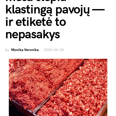
klastingą pavojų —
ir etiketė to
nepasakys
by
Monika Veronika
2026-06-24