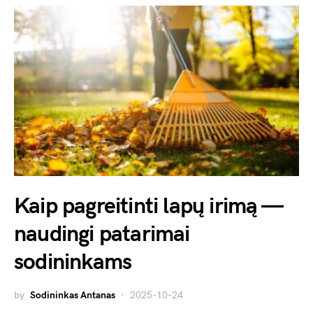
Kaip pagreitinti lapų irimą —
naudingi patarimai
sodininkams
by
Sodininkas Antanas
2025-10-24