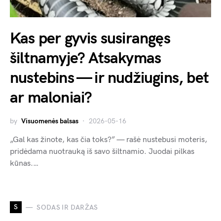
Kas per gyvis susirangęs
šiltnamyje? Atsakymas
nustebins — ir nudžiugins, bet
ar maloniai?
by
Visuomenės balsas
2026-05-16
„Gal kas žinote, kas čia toks?” — rašė nustebusi moteris,
pridėdama nuotrauką iš savo šiltnamio. Juodai pilkas
kūnas.…
S
SODAS IR DARŽAS