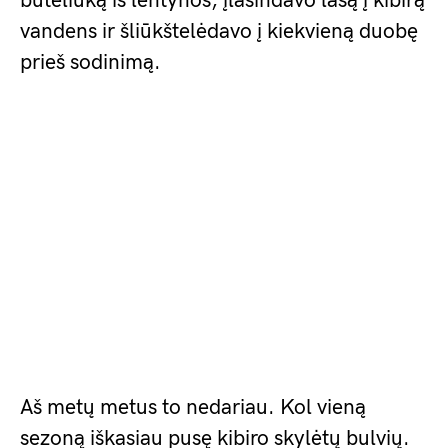
buteliuką iš lentynos, įlašindavo lašą į kibirą
vandens ir šliūkštelėdavo į kiekvieną duobę
prieš sodinimą.
Aš metų metus to nedariau. Kol vieną
sezoną iškasiau pusę kibiro skylėtų bulvių.