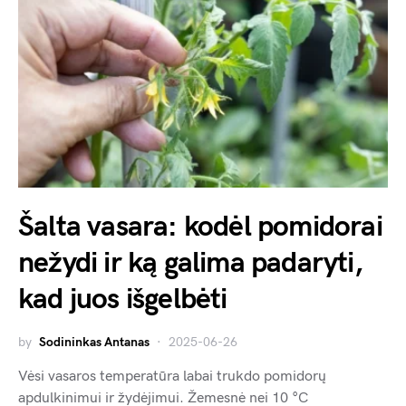
Šalta vasara: kodėl pomidorai
nežydi ir ką galima padaryti,
kad juos išgelbėti
by
Sodininkas Antanas
2025-06-26
Vėsi vasaros temperatūra labai trukdo pomidorų
apdulkinimui ir žydėjimui. Žemesnė nei 10 °C