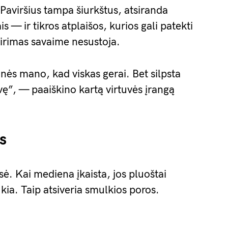
Paviršius tampa šiurkštus, atsiranda
s — ir tikros atplaišos, kurios gali patekti
s irimas savaime nesustoja.
nės mano, kad viskas gerai. Bet silpsta
uvę”, — paaiškino kartą virtuvės įrangą
s
ė. Kai mediena įkaista, jos pluoštai
ukia. Taip atsiveria smulkios poros.