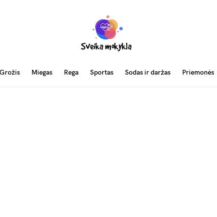
Grožis
Miegas
Rega
Sportas
Sodas ir daržas
Priemonės