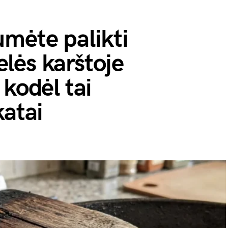
mėte palikti
lės karštoje
 kodėl tai
katai