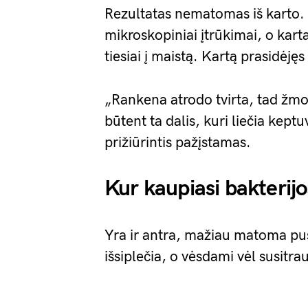
Rezultatas nematomas iš karto. 
mikroskopiniai įtrūkimai, o kartai
tiesiai į maistą. Kartą prasidėję
„Rankena atrodo tvirta, tad žmo
būtent ta dalis, kuri liečia kept
prižiūrintis pažįstamas.
Kur kaupiasi bakterijo
Yra ir antra, mažiau matoma pus
išsiplečia, o vėsdami vėl susitra