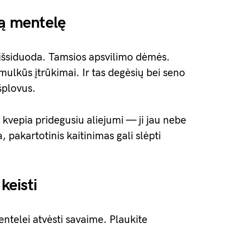
tą mentelę
 išsiduoda. Tamsios apsvilimo dėmės.
mulkūs įtrūkimai. Ir tas degėsių bei seno
išplovus.
 kvepia pridegusiu aliejumi — ji jau nebe
, pakartotinis kaitinimas gali slėpti
keisti
entelei atvėsti savaime. Plaukite