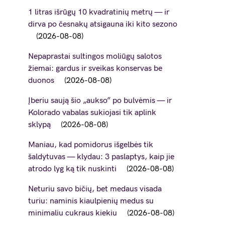
1 litras išrūgų 10 kvadratinių metrų — ir
dirva po česnakų atsigauna iki kito sezono
2026-08-08
Nepaprastai sultingos moliūgų salotos
žiemai: gardus ir sveikas konservas be
duonos
2026-08-08
Įberiu saują šio „aukso” po bulvėmis — ir
Kolorado vabalas sukiojasi tik aplink
sklypą
2026-08-08
Maniau, kad pomidorus išgelbės tik
šaldytuvas — klydau: 3 paslaptys, kaip jie
atrodo lyg ką tik nuskinti
2026-08-08
Neturiu savo bičių, bet medaus visada
turiu: naminis kiaulpienių medus su
minimaliu cukraus kiekiu
2026-08-08