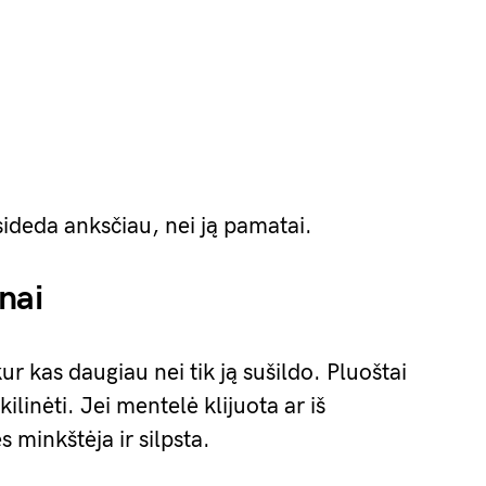
asideda anksčiau, nei ją pamatai.
nai
r kas daugiau nei tik ją sušildo. Pluoštai
ilinėti. Jei mentelė klijuota ar iš
 minkštėja ir silpsta.