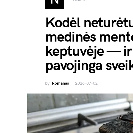
Kodėl neturėtu
medinės mente
keptuvėje — ir
pavojinga svei
by
Romanas
2026-07-02