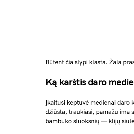
Būtent čia slypi klasta. Žala pr
Ką karštis daro medie
Įkaitusi keptuvė medienai daro ku
džiūsta, traukiasi, pamažu ima sk
bambuko sluoksnių — klijų siūlės