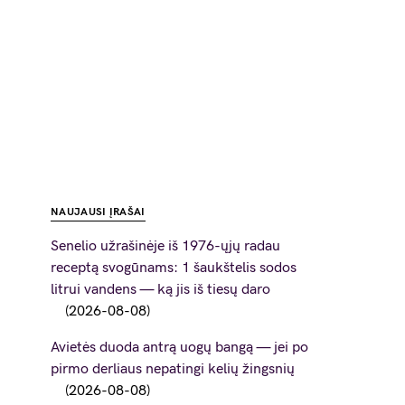
NAUJAUSI ĮRAŠAI
Senelio užrašinėje iš 1976-ųjų radau
receptą svogūnams: 1 šaukštelis sodos
litrui vandens — ką jis iš tiesų daro
2026-08-08
Avietės duoda antrą uogų bangą — jei po
pirmo derliaus nepatingi kelių žingsnių
2026-08-08