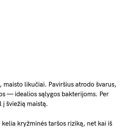
ys, maisto likučiai. Paviršius atrodo švarus,
mos — idealios sąlygos bakterijoms. Per
l į šviežią maistą.
kelia kryžminės taršos riziką, net kai iš