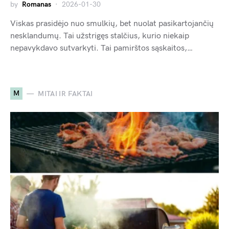
by
Romanas
2026-01-30
Viskas prasidėjo nuo smulkių, bet nuolat pasikartojančių
nesklandumų. Tai užstrigęs stalčius, kurio niekaip
nepavykdavo sutvarkyti. Tai pamirštos sąskaitos,…
M
MITAI IR FAKTAI