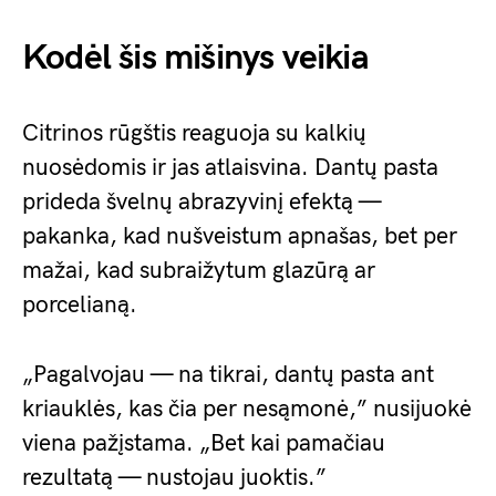
Kodėl šis mišinys veikia
Citrinos rūgštis reaguoja su kalkių
nuosėdomis ir jas atlaisvina. Dantų pasta
prideda švelnų abrazyvinį efektą —
pakanka, kad nušveistum apnašas, bet per
mažai, kad subraižytum glazūrą ar
porcelianą.
„Pagalvojau — na tikrai, dantų pasta ant
kriauklės, kas čia per nesąmonė,” nusijuokė
viena pažįstama. „Bet kai pamačiau
rezultatą — nustojau juoktis.”