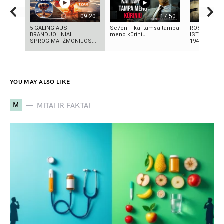
09:20
17:50
5 GALINGIAUSI
Se7en – kai tamsa tampa
ROSVELO AT
BRANDUOLINIAI
meno kūriniu
ISTORIJA: K
SPROGIMAI ŽMONIJOS...
1947-AISIAIS
YOU MAY ALSO LIKE
M
MITAI IR FAKTAI