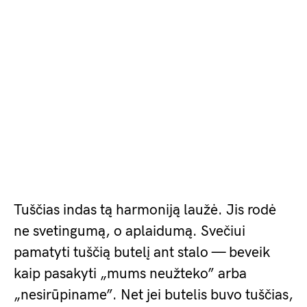
Tuščias indas tą harmoniją laužė. Jis rodė
ne svetingumą, o aplaidumą. Svečiui
pamatyti tuščią butelį ant stalo — beveik
kaip pasakyti „mums neužteko” arba
„nesirūpiname”. Net jei butelis buvo tuščias,