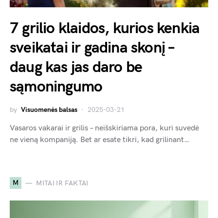
7 grilio klaidos, kurios kenkia
sveikatai ir gadina skonį –
daug kas jas daro be
sąmoningumo
by
Visuomenės balsas
2025-03-21
Vasaros vakarai ir grilis – neišskiriama pora, kuri suvedė
ne vieną kompaniją. Bet ar esate tikri, kad grilinant…
M
MITAI IR FAKTAI