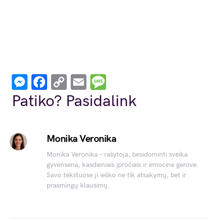
Messenger
Facebook
Copy
Email
Message
Link
Patiko? Pasidalink
Monika Veronika
Monika Veronika – rašytoja, besidominti sveika
gyvensena, kasdieniais įpročiais ir emocine gerove.
Savo tekstuose ji ieško ne tik atsakymų, bet ir
prasmingų klausimų.