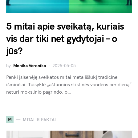
5 mitai apie sveikatą, kuriais
vis dar tiki net gydytojai – o
jūs?
by
Monika Veronika
2025-05-05
Penki įsisenėję sveikatos mitai meta iššūkį tradicinei
išminčiai. Taisyklė „aštuonios stiklinės vandens per dieną”
neturi mokslinio pagrindo, o…
M
MITAI IR FAKTAI