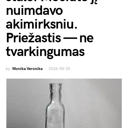
nuimdavo
akimirksniu.
Priežastis — ne
tvarkingumas
by
Monika Veronika
2026-05-25