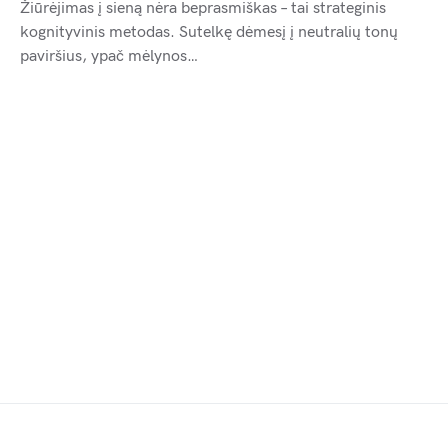
Žiūrėjimas į sieną nėra beprasmiškas – tai strateginis
kognityvinis metodas. Sutelkę dėmesį į neutralių tonų
paviršius, ypač mėlynos…