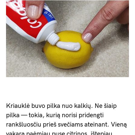
Kriauklė buvo pilka nuo kalkių. Ne šiaip
pilka — tokia, kurią norisi pridengti
rankšluosčiu prieš svečiams ateinant. Vieną
vakarą paėmiau pusę citrinos, ištepiau