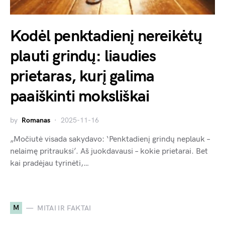
Kodėl penktadienį nereikėtų
plauti grindų: liaudies
prietaras, kurį galima
paaiškinti moksliškai
by
Romanas
2025-11-16
„Močiutė visada sakydavo: ‘Penktadienį grindų neplauk –
nelaimę pritrauksi’. Aš juokdavausi – kokie prietarai. Bet
kai pradėjau tyrinėti,…
M
MITAI IR FAKTAI