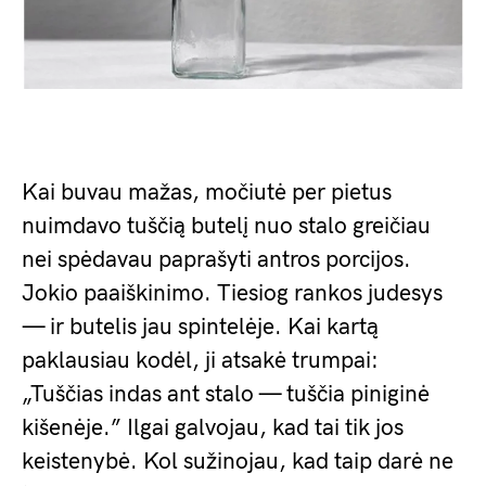
Kai buvau mažas, močiutė per pietus
nuimdavo tuščią butelį nuo stalo greičiau
nei spėdavau paprašyti antros porcijos.
Jokio paaiškinimo. Tiesiog rankos judesys
— ir butelis jau spintelėje. Kai kartą
paklausiau kodėl, ji atsakė trumpai:
„Tuščias indas ant stalo — tuščia piniginė
kišenėje.” Ilgai galvojau, kad tai tik jos
keistenybė. Kol sužinojau, kad taip darė ne