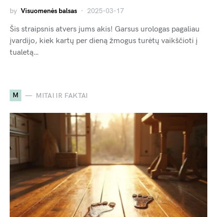
by
Visuomenės balsas
2025-03-17
Šis straipsnis atvers jums akis! Garsus urologas pagaliau
įvardijo, kiek kartų per dieną žmogus turėtų vaikščioti į
tualetą…
M
MITAI IR FAKTAI