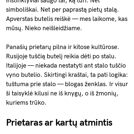
instinktyviai saugo tai, ką turi. Net
simboliškai. Net per paprastą pietų stalą.
Apverstas butelis reiškė — mes laikome, kas
mūsų. Nieko neišleidžiame.
Panašių prietarų pilna ir kitose kultūrose.
Rusijoje tuščią butelį reikia dėti po stalu.
Italijoje — niekada nestatyti ant stalo tuščio
vyno butelio. Skirtingi kraštai, ta pati logika:
tuštuma prie stalo — blogas ženklas. Ir visur
ši taisyklė kilusi ne iš knygų, o iš žmonių,
kuriems trūko.
Prietaras ar kartų atmintis