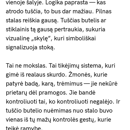
vienoje šalyje. Logika paprasta — kas
atrodo tuščia, to bus dar mažiau. Pilnas
stalas reiškia gausą. Tuščias butelis ar
stiklainis tą gausą pertraukia, sukuria
vizualinę „skylę”, kuri simboliškai
signalizuoja stoką.
Tai ne mokslas. Tai tikėjimų sistema, kuri
gimė iš realaus skurdo. Žmonės, kurie
patyrė badą, karą, trėmimus — jie nekūrė
prietarų dėl pramogos. Jie bandė
kontroliuoti tai, ko kontroliuoti negalėjo. Ir
tuščio butelio nuėmimas nuo stalo buvo
vienas iš tų mažų kontrolės gestų, kurie
teikė ramybę.