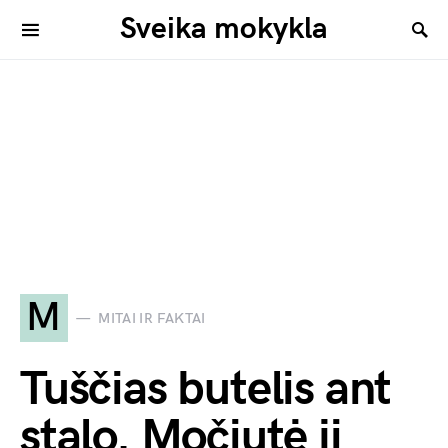
Sveika mokykla
M
MITAI IR FAKTAI
Tuščias butelis ant
stalo. Močiutė jį