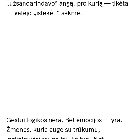
„užsandarindavo” angą, pro kurią — tikėta
— galėjo „ištekėti” sėkmė.
Gestui logikos nėra. Bet emocijos — yra.
Žmonės, kurie augo su trūkumu,