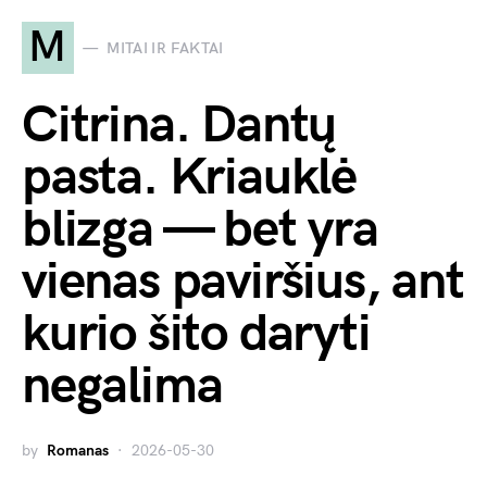
M
MITAI IR FAKTAI
Citrina. Dantų
pasta. Kriauklė
blizga — bet yra
vienas paviršius, ant
kurio šito daryti
negalima
by
Romanas
2026-05-30