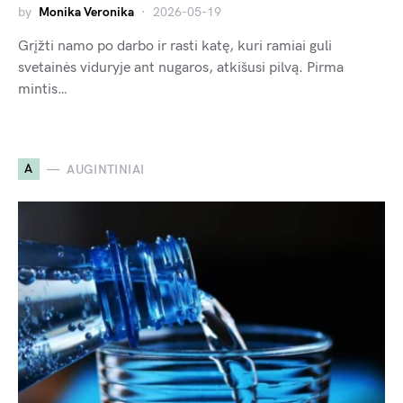
by
Monika Veronika
2026-05-19
Grįžti namo po darbo ir rasti katę, kuri ramiai guli
svetainės viduryje ant nugaros, atkišusi pilvą. Pirma
mintis…
A
AUGINTINIAI