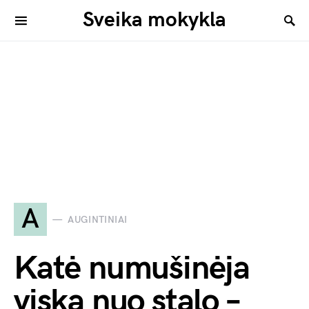
Sveika mokykla
A
AUGINTINIAI
Katė numušinėja
viską nuo stalo –