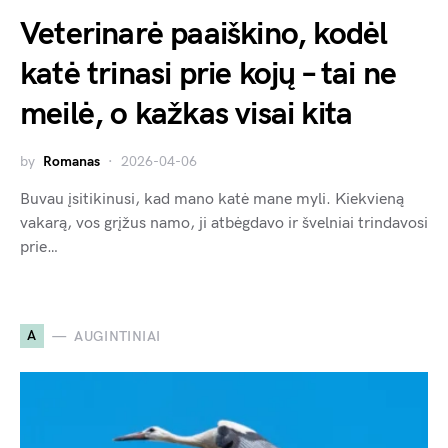
Veterinarė paaiškino, kodėl
katė trinasi prie kojų – tai ne
meilė, o kažkas visai kita
by
Romanas
2026-04-06
Buvau įsitikinusi, kad mano katė mane myli. Kiekvieną
vakarą, vos grįžus namo, ji atbėgdavo ir švelniai trindavosi
prie…
A
AUGINTINIAI