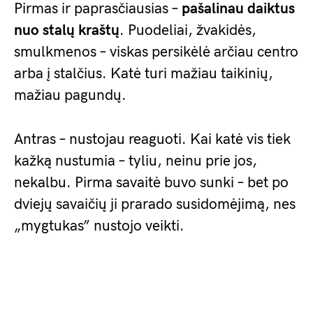
Pirmas ir paprasčiausias –
pašalinau daiktus
nuo stalų kraštų
. Puodeliai, žvakidės,
smulkmenos – viskas persikėlė arčiau centro
arba į stalčius. Katė turi mažiau taikinių,
mažiau pagundų.
Antras – nustojau reaguoti. Kai katė vis tiek
kažką nustumia – tyliu, neinu prie jos,
nekalbu. Pirma savaitė buvo sunki – bet po
dviejų savaičių ji prarado susidomėjimą, nes
„mygtukas” nustojo veikti.