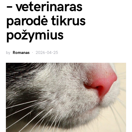
– veterinaras
parodė tikrus
požymius
by
Romanas
2026-04-25