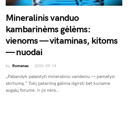
Mineralinis vanduo
kambarinėms gėlėms:
vienoms — vitaminas, kitoms
— nuodai
by
Romanas
2026-05-14
„Pabandyk palaistyti mineraliniu vandeniu — pamatysi
skirtumą.” Tokį patarimą galima išgirsti bet kuriame
augalų forume. Ir jis nėra…