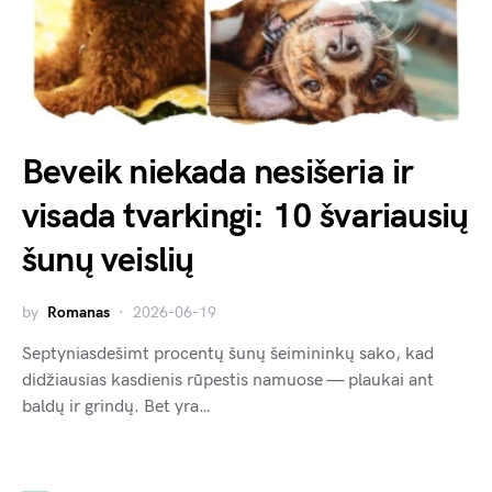
Beveik niekada nesišeria ir
visada tvarkingi: 10 švariausių
šunų veislių
by
Romanas
2026-06-19
Septyniasdešimt procentų šunų šeimininkų sako, kad
didžiausias kasdienis rūpestis namuose — plaukai ant
baldų ir grindų. Bet yra…