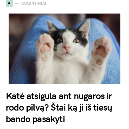
A
AUGINTINIAI
Katė atsigula ant nugaros ir
rodo pilvą? Štai ką ji iš tiesų
bando pasakyti