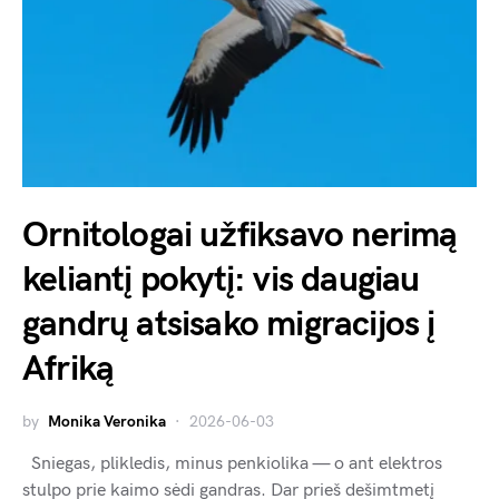
Ornitologai užfiksavo nerimą
keliantį pokytį: vis daugiau
gandrų atsisako migracijos į
Afriką
by
Monika Veronika
2026-06-03
Sniegas, plikledis, minus penkiolika — o ant elektros
stulpo prie kaimo sėdi gandras. Dar prieš dešimtmetį