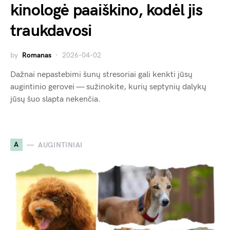
kinologė paaiškino, kodėl jis
traukdavosi
by
Romanas
2026-04-02
Dažnai nepastebimi šunų stresoriai gali kenkti jūsų
augintinio gerovei — sužinokite, kurių septynių dalykų
jūsų šuo slapta nekenčia.
A
AUGINTINIAI