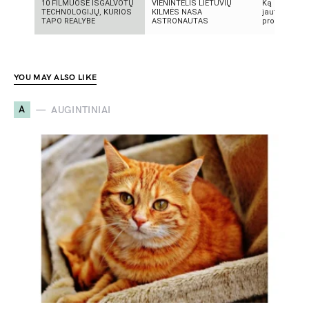
10 FILMUOSE IŠGALVOTŲ
VIENINTELIS LIETUVIŲ
Ką reikia žin
TECHNOLOGIJŲ, KURIOS
KILMĖS NASA
jautrią odą?
TAPO REALYBE
ASTRONAUTAS
produktai, n
YOU MAY ALSO LIKE
A
AUGINTINIAI