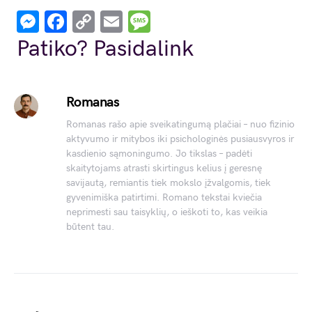
Messenger
Facebook
Copy
Email
Message
Link
Patiko? Pasidalink
Romanas
Romanas rašo apie sveikatingumą plačiai – nuo fizinio
aktyvumo ir mitybos iki psichologinės pusiausvyros ir
kasdienio sąmoningumo. Jo tikslas – padėti
skaitytojams atrasti skirtingus kelius į geresnę
savijautą, remiantis tiek mokslo įžvalgomis, tiek
gyvenimiška patirtimi. Romano tekstai kviečia
neprimesti sau taisyklių, o ieškoti to, kas veikia
būtent tau.