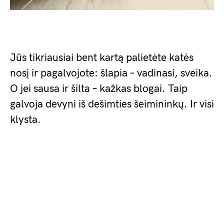
Jūs tikriausiai bent kartą palietėte katės
nosį ir pagalvojote: šlapia – vadinasi, sveika.
O jei sausa ir šilta – kažkas blogai. Taip
galvoja devyni iš dešimties šeimininkų. Ir visi
klysta.