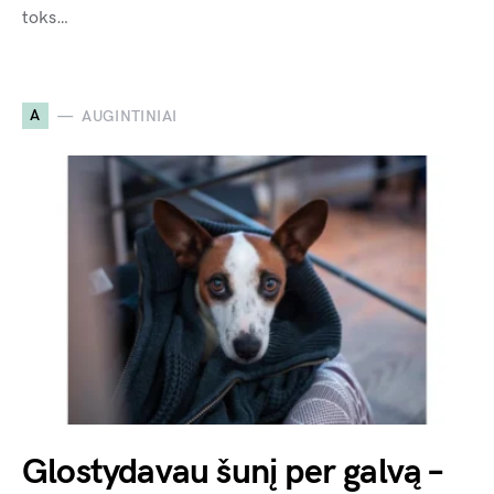
toks…
A
AUGINTINIAI
Glostydavau šunį per galvą –