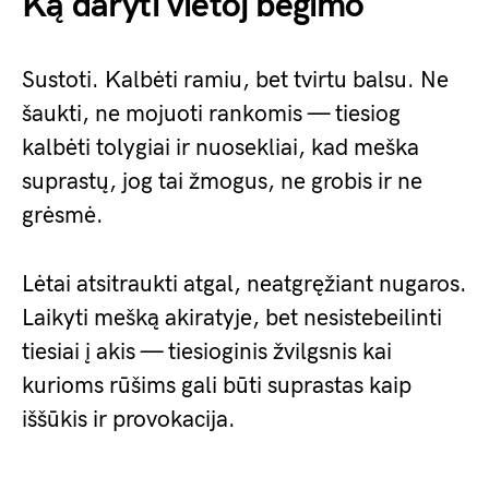
Ką daryti vietoj bėgimo
Sustoti. Kalbėti ramiu, bet tvirtu balsu. Ne
šaukti, ne mojuoti rankomis — tiesiog
kalbėti tolygiai ir nuosekliai, kad meška
suprastų, jog tai žmogus, ne grobis ir ne
grėsmė.
Lėtai atsitraukti atgal, neatgręžiant nugaros.
Laikyti mešką akiratyje, bet nesistebeilinti
tiesiai į akis — tiesioginis žvilgsnis kai
kurioms rūšims gali būti suprastas kaip
iššūkis ir provokacija.