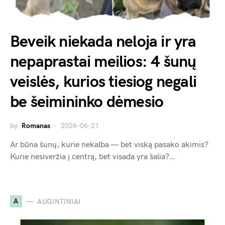
Beveik niekada neloja ir yra
nepaprastai meilios: 4 šunų
veislės, kurios tiesiog negali
be šeimininko dėmesio
by
Romanas
2026-06-21
Ar būna šunų, kurie nekalba — bet viską pasako akimis?
Kurie nesiveržia į centrą, bet visada yra šalia?…
A
AUGINTINIAI