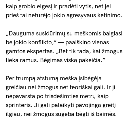
kaip grobio elgesį ir pradėti vytis, net jei
prieš tai neturėjo jokio agresyvaus ketinimo.
„Dauguma susidūrimų su meškomis baigiasi
be jokio konflikto,” — paaiškino vienas
gamtos ekspertas. „Bet tik tada, kai žmogus
lieka ramus. Bėgimas viską pakeičia.”
Per trumpą atstumą meška įsibėgėja
greičiau nei žmogus net teoriškai gali. Ir ji
nepavarsta po trisdešimties metrų kaip
sprinteris. Ji gali palaikyti pavojingą greitį
ilgiau, nei žmogus sugeba bėgti iš baimės.