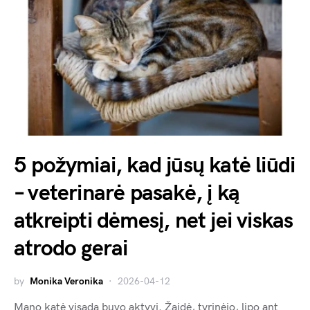
5 požymiai, kad jūsų katė liūdi
– veterinarė pasakė, į ką
atkreipti dėmesį, net jei viskas
atrodo gerai
by
Monika Veronika
2026-04-12
Mano katė visada buvo aktyvi. Žaidė, tyrinėjo, lipo ant