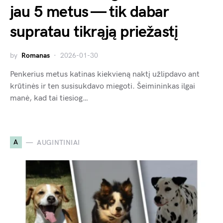
jau 5 metus — tik dabar
supratau tikrąją priežastį
by
Romanas
2026-01-30
Penkerius metus katinas kiekvieną naktį užlipdavo ant
krūtinės ir ten susisukdavo miegoti. Šeimininkas ilgai
manė, kad tai tiesiog…
A
AUGINTINIAI