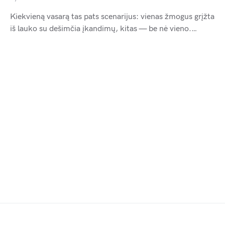
Kiekvieną vasarą tas pats scenarijus: vienas žmogus grįžta
iš lauko su dešimčia įkandimų, kitas — be nė vieno.…