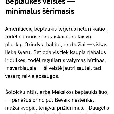
Beplaukės veislės —
minimalus šėrimasis
Amerikiečių beplaukis terjeras neturi kailio,
todėl namuose praktiškai nėra laisvų
plaukų. Grindys, baldai, drabužiai — viskas
lieka švaru. Bet oda vis tiek kaupia riebalus
ir dulkes, todėl reguliarus valymas būtinas.
Ir svarbiausia — ši veislė jautri saulei, tad
vasarą reikia apsaugos.
Šoloickuintlis, arba Meksikos beplaukis šuo,
— panašus principu. Beveik neslenka,
mažai kvepia, lengvai prižiūrimas. „Daugelis