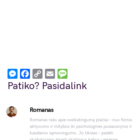
Messenger
Facebook
Copy
Email
Message
Link
Patiko? Pasidalink
Romanas
Romanas rašo apie sveikatingumą plačiai – nuo fizinio
aktyvumo ir mitybos iki psichologinės pusiausvyros ir
kasdienio sąmoningumo. Jo tikslas – padėti
skaitytojams atrasti skirtingus kelius į geresnę