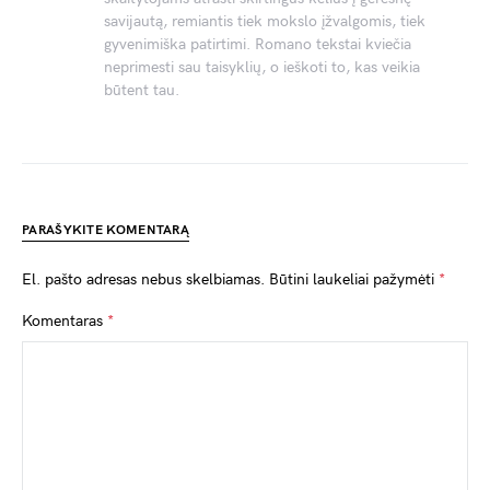
savijautą, remiantis tiek mokslo įžvalgomis, tiek
gyvenimiška patirtimi. Romano tekstai kviečia
neprimesti sau taisyklių, o ieškoti to, kas veikia
būtent tau.
PARAŠYKITE KOMENTARĄ
El. pašto adresas nebus skelbiamas.
Būtini laukeliai pažymėti
*
Komentaras
*