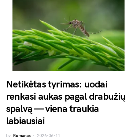
Netikėtas tyrimas: uodai
renkasi aukas pagal drabužių
spalvą — viena traukia
labiausiai
by
Romanas
2026-06-11