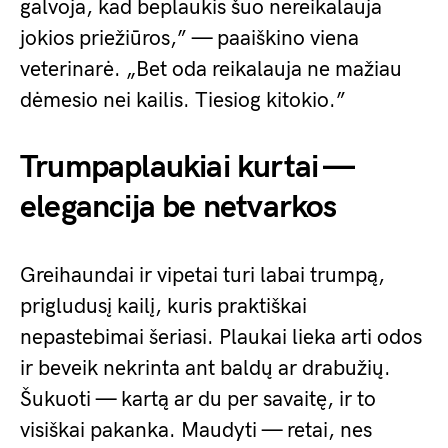
galvoja, kad beplaukis šuo nereikalauja
jokios priežiūros,” — paaiškino viena
veterinarė. „Bet oda reikalauja ne mažiau
dėmesio nei kailis. Tiesiog kitokio.”
Trumpaplaukiai kurtai —
elegancija be netvarkos
Greihaundai ir vipetai turi labai trumpą,
prigludusį kailį, kuris praktiškai
nepastebimai šeriasi. Plaukai lieka arti odos
ir beveik nekrinta ant baldų ar drabužių.
Šukuoti — kartą ar du per savaitę, ir to
visiškai pakanka. Maudyti — retai, nes