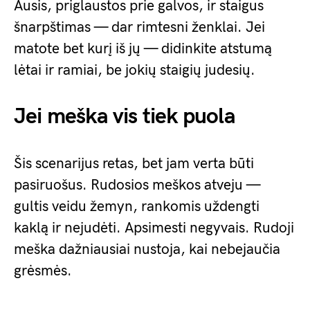
Ausis, priglaustos prie galvos, ir staigus
šnarpštimas — dar rimtesni ženklai. Jei
matote bet kurį iš jų — didinkite atstumą
lėtai ir ramiai, be jokių staigių judesių.
Jei meška vis tiek puola
Šis scenarijus retas, bet jam verta būti
pasiruošus. Rudosios meškos atveju —
gultis veidu žemyn, rankomis uždengti
kaklą ir nejudėti. Apsimesti negyvais. Rudoji
meška dažniausiai nustoja, kai nebejaučia
grėsmės.