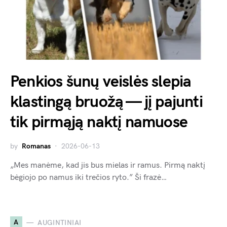
Penkios šunų veislės slepia
klastingą bruožą — jį pajunti
tik pirmąją naktį namuose
by
Romanas
2026-06-13
„Mes manėme, kad jis bus mielas ir ramus. Pirmą naktį
bėgiojo po namus iki trečios ryto.” Ši frazė…
A
AUGINTINIAI