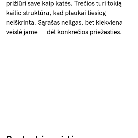
prižiūri save kaip katės. Trečios turi tokią
kailio struktūrą, kad plaukai tiesiog
neiškrinta. Sąrašas neilgas, bet kiekviena
veislė jame — dėl konkrečios priežasties.