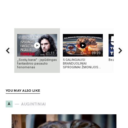
21:11
09:20
„Sostų karai" - įspūdingas
5 GALINGIAUSI
Bezos secre
fantastinio pasaulio
BRANDUOLINIAI
fenomenas
SPROGIMAI ŽMONIJOS...
YOU MAY ALSO LIKE
A
AUGINTINIAI