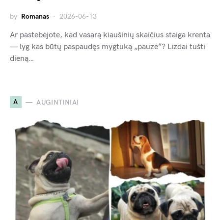
by
Romanas
2026-06-13
Ar pastebėjote, kad vasarą kiaušinių skaičius staiga krenta
— lyg kas būtų paspaudęs mygtuką „pauzė”? Lizdai tušti
dieną…
A
AUGINTINIAI