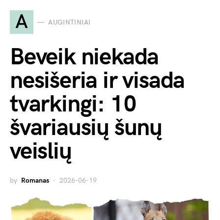
A
AUGINTINIAI
Beveik niekada
nesišeria ir visada
tvarkingi: 10
švariausių šunų
veislių
by
Romanas
2026-06-19