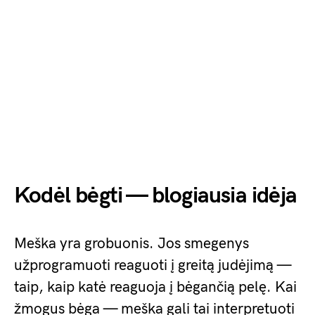
Kodėl bėgti — blogiausia idėja
Meška yra grobuonis. Jos smegenys
užprogramuoti reaguoti į greitą judėjimą —
taip, kaip katė reaguoja į bėgančią pelę. Kai
žmogus bėga — meška gali tai interpretuoti