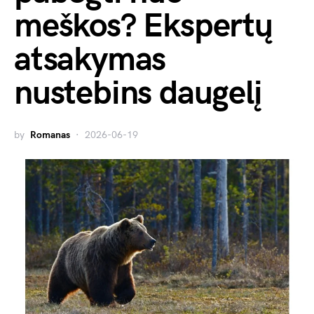
meškos? Ekspertų
atsakymas
nustebins daugelį
by
Romanas
2026-06-19