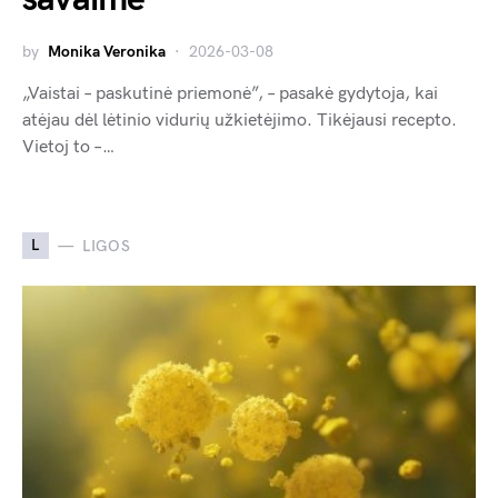
by
Monika Veronika
2026-03-08
„Vaistai – paskutinė priemonė”, – pasakė gydytoja, kai
atėjau dėl lėtinio vidurių užkietėjimo. Tikėjausi recepto.
Vietoj to –…
L
LIGOS