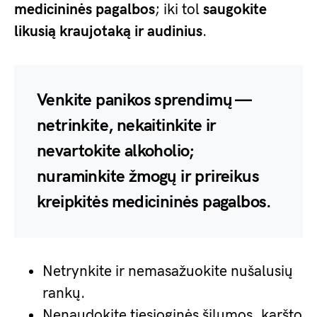
medicininės pagalbos
; iki tol
saugokite
likusią kraujotaką ir audinius
.
Venkite panikos sprendimų —
netrinkite, nekaitinkite ir
nevartokite alkoholio;
nuraminkite žmogų ir prireikus
kreipkitės medicininės pagalbos.
Netrynkite ir nemasažuokite nušalusių
rankų.
Nenaudokite tiesioginės šilumos, karšto