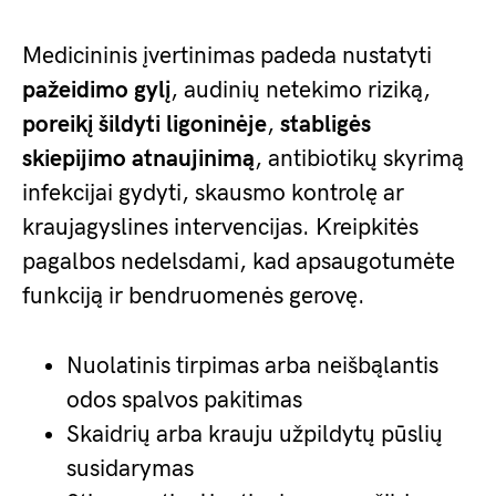
Medicininis įvertinimas padeda nustatyti
pažeidimo gylį
, audinių netekimo riziką,
poreikį šildyti ligoninėje
,
stabligės
skiepijimo atnaujinimą
, antibiotikų skyrimą
infekcijai gydyti, skausmo kontrolę ar
kraujagyslines intervencijas. Kreipkitės
pagalbos nedelsdami, kad apsaugotumėte
funkciją ir bendruomenės gerovę.
Nuolatinis tirpimas arba neišbąlantis
odos spalvos pakitimas
Skaidrių arba krauju užpildytų pūslių
susidarymas