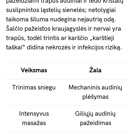
pažeidžiami trapūs audiniai ir ledo kristalų
susilpnintos ląstelių sienelės; netolygiai
taikoma šiluma nudegina nejautrią odą.
Šalčio pažeistos kraujagyslės ir nervai yra
trapūs, todėl trintis ar karščio „karštieji
taškai“ didina nekrozės ir infekcijos riziką.
Veiksmas
Žala
Trinimas sniegu
Mechaninis audinių
plėšymas
Intensyvus
Giliųjų audinių
masažas
pažeidimas