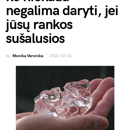
negalima daryti, jei
jūsų rankos
sušalusios
by
Monika Veronika
2026-02-04