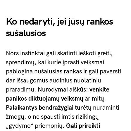
Ko nedaryti, jei jūsų rankos
sušalusios
Nors instinktai gali skatinti ieškoti greitų
sprendimų, kai kurie įprasti veiksmai
pablogina nušalusias rankas ir gali paversti
dar išsaugomus audinius nuolatiniu
praradimu. Nurodymai aiškūs:
venkite
panikos diktuojamų veiksmų
ar mitų.
Palaikantys bendražygiai
turėtų nuraminti
žmogų, o ne spausti imtis rizikingų
„gydymo“ priemonių.
Gali prireikti