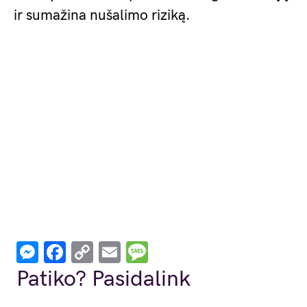
ir sumažina nušalimo riziką.
Messenger
Facebook
Copy
Email
Message
Link
Patiko? Pasidalink