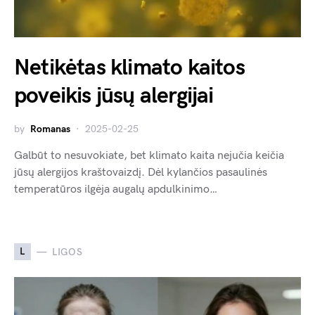
Netikėtas klimato kaitos
poveikis jūsų alergijai
by
Romanas
2025-02-25
Galbūt to nesuvokiate, bet klimato kaita nejučia keičia
jūsų alergijos kraštovaizdį. Dėl kylančios pasaulinės
temperatūros ilgėja augalų apdulkinimo…
L
LIGOS