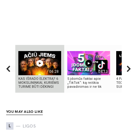
06:28
04:13
KAS IŠRADO ELEKTRĄ? 6
5 įdomūs faktai apie
4 PASAULIN
MOKSLININKAI, KURIEMS
„TikTok“: ką reiškia
TECHNOLOGI
TURIME BŪTI DĖKINGI
pavadinimas ir ne tik
SUKŪRĖ LIET
YOU MAY ALSO LIKE
L
LIGOS