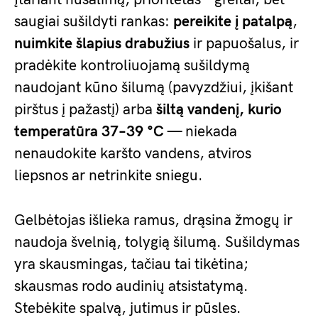
saugiai sušildyti rankas:
pereikite į patalpą
,
nuimkite šlapius drabužius
ir papuošalus, ir
pradėkite kontroliuojamą sušildymą
naudojant kūno šilumą (pavyzdžiui, įkišant
pirštus į pažastį) arba
šiltą vandenį, kurio
temperatūra 37–39 °C
— niekada
nenaudokite karšto vandens, atviros
liepsnos ar netrinkite sniegu.
Gelbėtojas išlieka ramus, drąsina žmogų ir
naudoja švelnią, tolygią šilumą. Sušildymas
yra skausmingas, tačiau tai tikėtina;
skausmas rodo audinių atsistatymą.
Stebėkite spalvą, jutimus ir pūsles.