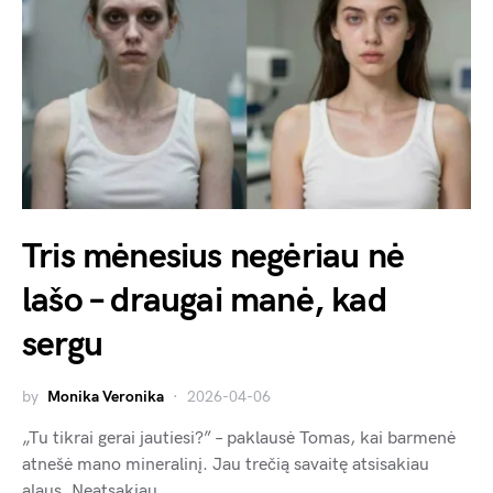
Tris mėnesius negėriau nė
lašo – draugai manė, kad
sergu
by
Monika Veronika
2026-04-06
„Tu tikrai gerai jautiesi?” – paklausė Tomas, kai barmenė
atnešė mano mineralinį. Jau trečią savaitę atsisakiau
alaus. Neatsakiau…