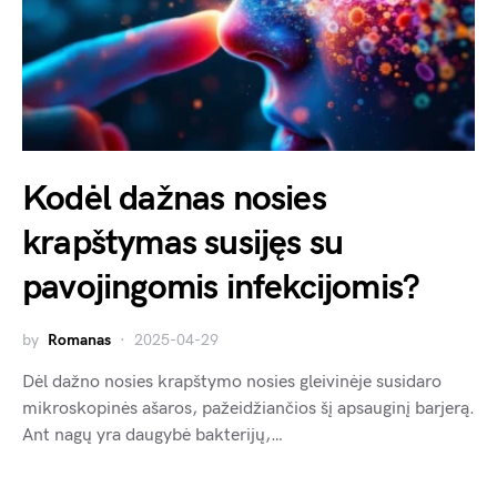
Kodėl dažnas nosies
krapštymas susijęs su
pavojingomis infekcijomis?
by
Romanas
2025-04-29
Dėl dažno nosies krapštymo nosies gleivinėje susidaro
mikroskopinės ašaros, pažeidžiančios šį apsauginį barjerą.
Ant nagų yra daugybė bakterijų,…