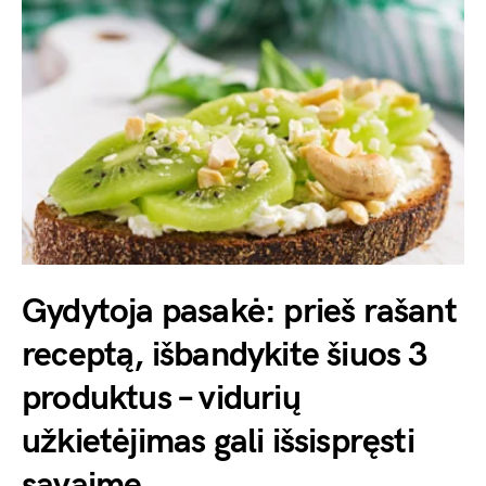
Gydytoja pasakė: prieš rašant
receptą, išbandykite šiuos 3
produktus – vidurių
užkietėjimas gali išsispręsti
savaime