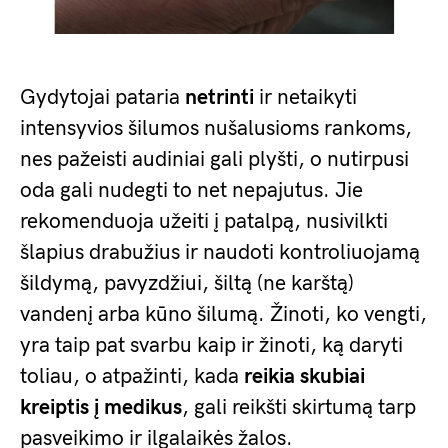
Gydytojai pataria
netrinti
ir netaikyti
intensyvios šilumos nušalusioms rankoms,
nes pažeisti audiniai gali plyšti, o nutirpusi
oda gali nudegti to net nepajutus. Jie
rekomenduoja užeiti į patalpą, nusivilkti
šlapius drabužius ir naudoti kontroliuojamą
šildymą, pavyzdžiui, šiltą (ne karštą)
vandenį arba kūno šilumą. Žinoti, ko vengti,
yra taip pat svarbu kaip ir žinoti, ką daryti
toliau, o atpažinti, kada
reikia skubiai
kreiptis į medikus
, gali reikšti skirtumą tarp
pasveikimo ir ilgalaikės žalos.