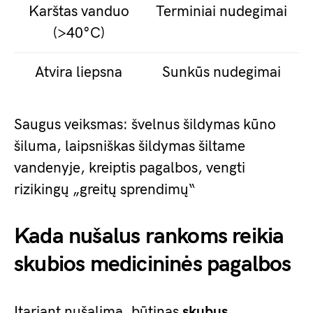
Karštas vanduo
Terminiai nudegimai
(>40°C)
Atvira liepsna
Sunkūs nudegimai
Saugus veiksmas: švelnus šildymas kūno
šiluma, laipsniškas šildymas šiltame
vandenyje, kreiptis pagalbos, vengti
rizikingų „greitų sprendimų“
Kada nušalus rankoms reikia
skubios medicininės pagalbos
Įtariant nušalimą, būtinas
skubus