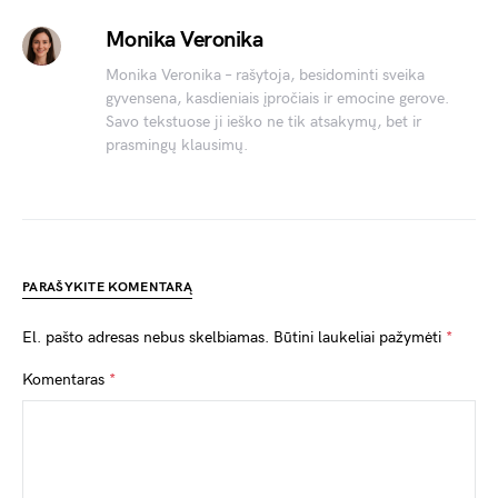
Monika Veronika
Monika Veronika – rašytoja, besidominti sveika
gyvensena, kasdieniais įpročiais ir emocine gerove.
Savo tekstuose ji ieško ne tik atsakymų, bet ir
prasmingų klausimų.
PARAŠYKITE KOMENTARĄ
El. pašto adresas nebus skelbiamas.
Būtini laukeliai pažymėti
*
Komentaras
*