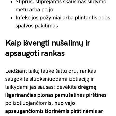
Stiprus, stiprėjantis skausmas šildymo
metu arba po jo
Infekcijos požymiai arba plintantis odos
spalvos pakitimas
Kaip išvengti nušalimų ir
apsaugoti rankas
Leidžiant laiką lauke šaltu oru, rankas
saugokite sluoksniuodami izoliaciją ir
laikydami jas sausas: dėvėkite
drėgmę
išgarinančias plonas pamušalines pirštines
po izoliuojančiomis,
nuo vėjo
apsaugančiomis išorinėmis pirštinėmis ar