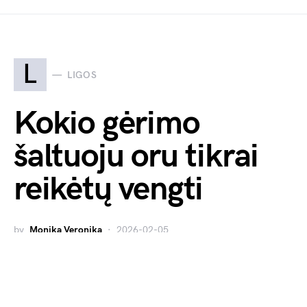
L
LIGOS
Kokio gėrimo
šaltuoju oru tikrai
reikėtų vengti
by
Monika Veronika
2026-02-05