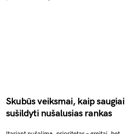
Skubūs veiksmai, kaip saugiai
sušildyti nušalusias rankas
Įtariant nušalimą, prioritetas – greitai, bet