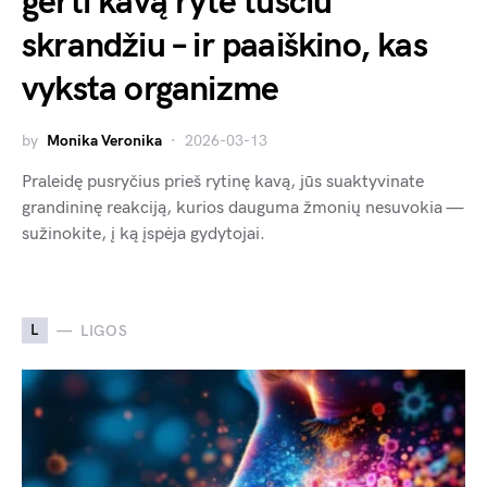
gerti kavą ryte tuščiu
skrandžiu – ir paaiškino, kas
vyksta organizme
by
Monika Veronika
2026-03-13
Praleidę pusryčius prieš rytinę kavą, jūs suaktyvinate
grandininę reakciją, kurios dauguma žmonių nesuvokia —
sužinokite, į ką įspėja gydytojai.
L
LIGOS