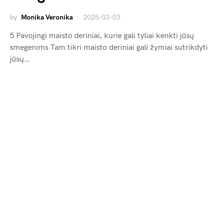
by
Monika Veronika
2025-03-03
5 Pavojingi maisto deriniai, kurie gali tyliai kenkti jūsų
smegenims Tam tikri maisto deriniai gali žymiai sutrikdyti
jūsų…