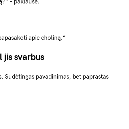
ą?” – paklausė.
 papasakoti apie choliną.”
 jis svarbus
. Sudėtingas pavadinimas, bet paprastas