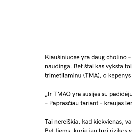
Kiaušiniuose yra daug cholino – 
naudinga. Bet štai kas vyksta to
trimetilaminu (TMA), o kepeny
„Ir TMAO yra susijęs su padidėju
– Paprasčiau tariant – kraujas le
Tai nereiškia, kad kiekvienas, va
Bet tiems, kurie jau turi rizikos 