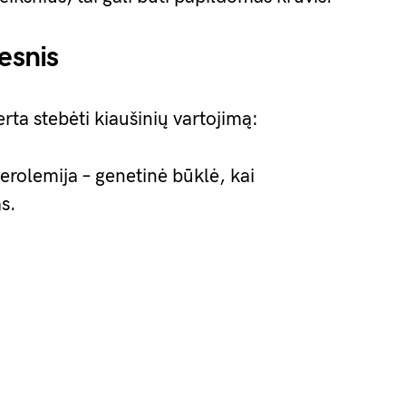
esnis
rta stebėti kiaušinių vartojimą:
rolemija – genetinė būklė, kai
as.