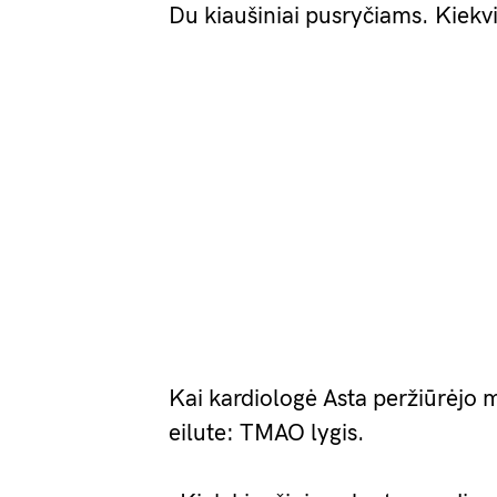
Du kiaušiniai pusryčiams. Kiekv
Kai kardiologė Asta peržiūrėjo m
eilute: TMAO lygis.