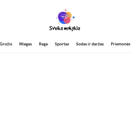
Grožis
Miegas
Rega
Sportas
Sodas ir daržas
Priemonės