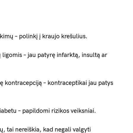
ikimų – polinkį į kraujo krešulius.
 ligomis – jau patyrę infarktą, insultą ar
 kontracepciją – kontraceptikai jau patys
iabetu – papildomi rizikos veiksniai.
ių, tai nereiškia, kad negali valgyti