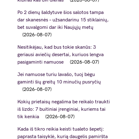
kibiras kas dvi dienas
2026-08-07
Po 2 dienų šaldytuve šios salotos tampa
dar skanesnės – užsandarinu 15 stiklainių,
bet suvalgomi dar iki Naujųjų metų
2026-08-07
Nesitikėjau, kad bus tokie skanūs: 3
geriausi aviečių desertai, kuriuos lengva
pasigaminti namuose
2026-08-07
Jei namuose turiu lavašo, tuoj bėgu
gaminti šių greitų 10 minučių pusryčių
2026-08-07
Kokių prietaisų negalima be reikalo traukti
iš lizdo: 7 buitiniai įrenginiai, kuriems tai
tik kenkia
2026-08-07
Kada iš tikro reikia keisti tualeto šepetį:
paprasta taisyklė, kurią daugelis pamiršta