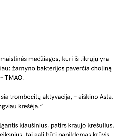
maistinės medžiagos, kuri iš tikrųjų yra
liau: žarnyno bakterijos paverčia choliną
s – TMAO.
sia trombocitų aktyvacija, – aiškino Asta.
ngviau krešėja.”
lgantis kiaušinius, patirs kraujo krešulius.
veiksnius, tai gali būti papildomas krūvis.