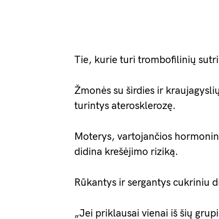
Tie, kurie turi trombofilinių sutr
Žmonės su širdies ir kraujagyslių
turintys aterosklerozę.
Moterys, vartojančios hormoninę
didina krešėjimo riziką.
Rūkantys ir sergantys cukriniu d
„Jei priklausai vienai iš šių grup