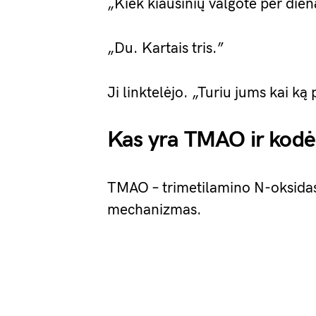
„Kiek kiaušinių valgote per dien
„Du. Kartais tris.”
Ji linktelėjo. „Turiu jums kai ką
Kas yra TMAO ir kodėl
TMAO – trimetilamino N-oksidas
mechanizmas.