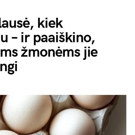
ausė, kiek
u – ir paaiškino,
iems žmonėms jie
ingi