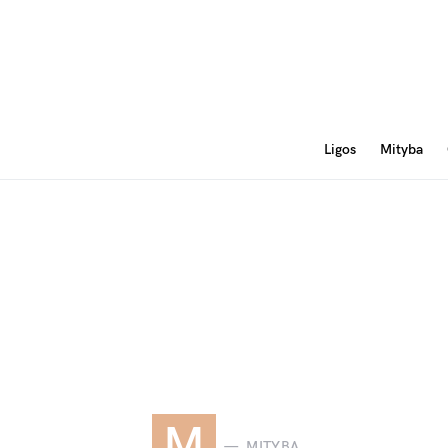
Ligos
Mityba
M
MITYBA