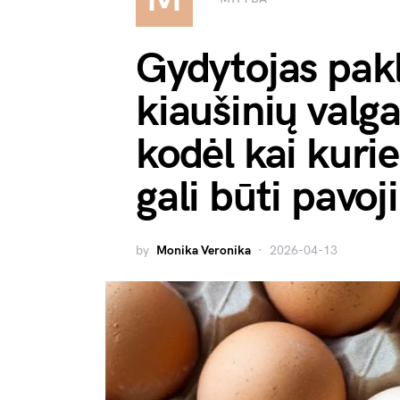
Gydytojas pakl
kiaušinių valga
kodėl kai kur
gali būti pavoj
by
Monika Veronika
2026-04-13