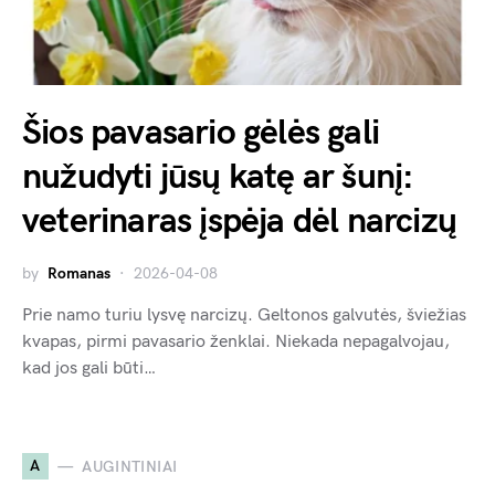
Šios pavasario gėlės gali
nužudyti jūsų katę ar šunį:
veterinaras įspėja dėl narcizų
by
Romanas
2026-04-08
Prie namo turiu lysvę narcizų. Geltonos galvutės, šviežias
kvapas, pirmi pavasario ženklai. Niekada nepagalvojau,
kad jos gali būti…
A
AUGINTINIAI