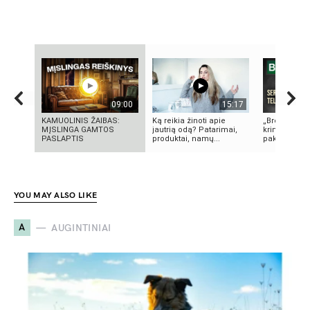
09:00
15:17
KAMUOLINIS ŽAIBAS:
Ką reikia žinoti apie
„Bręstantis b
MĮSLINGA GAMTOS
jautrią odą? Patarimai,
kriminalinis 
PASLAPTIS
produktai, namų...
pakeitęs telev
YOU MAY ALSO LIKE
A
AUGINTINIAI