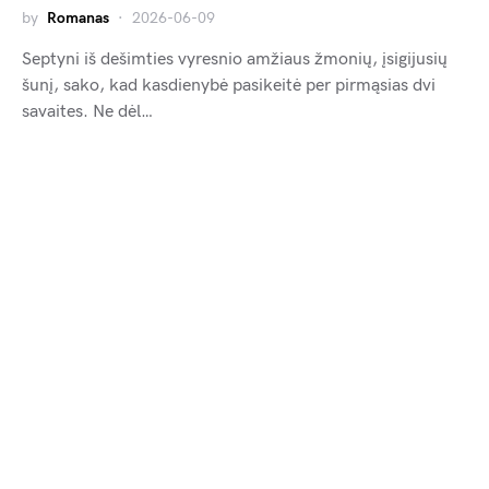
by
Romanas
2026-06-09
Septyni iš dešimties vyresnio amžiaus žmonių, įsigijusių
šunį, sako, kad kasdienybė pasikeitė per pirmąsias dvi
savaites. Ne dėl…