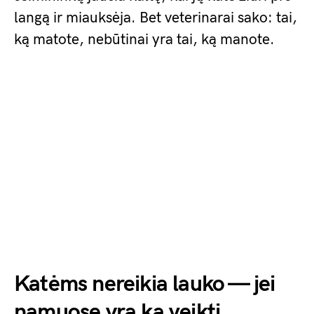
langą ir miauksėja. Bet veterinarai sako: tai,
ką matote, nebūtinai yra tai, ką manote.
Katėms nereikia lauko — jei
namuose yra ką veikti