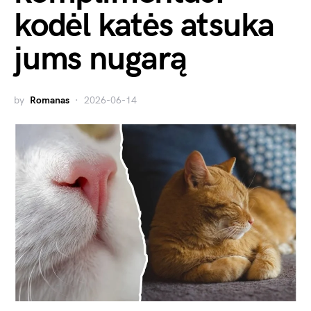
kodėl katės atsuka
jums nugarą
by
Romanas
2026-06-14