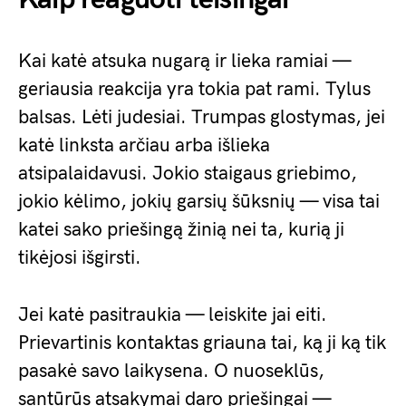
Kai katė atsuka nugarą ir lieka ramiai —
geriausia reakcija yra tokia pat rami. Tylus
balsas. Lėti judesiai. Trumpas glostymas, jei
katė linksta arčiau arba išlieka
atsipalaidavusi. Jokio staigaus griebimo,
jokio kėlimo, jokių garsių šūksnių — visa tai
katei sako priešingą žinią nei ta, kurią ji
tikėjosi išgirsti.
Jei katė pasitraukia — leiskite jai eiti.
Prievartinis kontaktas griauna tai, ką ji ką tik
pasakė savo laikysena. O nuoseklūs,
santūrūs atsakymai daro priešingai —