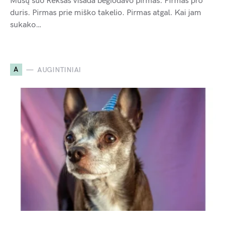
Mūsų šuo Reksas visada bėgiodavo pirmas. Pirmas pro
duris. Pirmas prie miško takelio. Pirmas atgal. Kai jam
sukako…
A
AUGINTINIAI