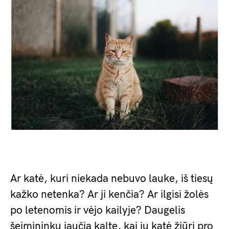
Ar katė, kuri niekada nebuvo lauke, iš tiesų
kažko netenka? Ar ji kenčia? Ar ilgisi žolės
po letenomis ir vėjo kailyje? Daugelis
šeimininkų jaučia kaltę, kai jų katė žiūri pro