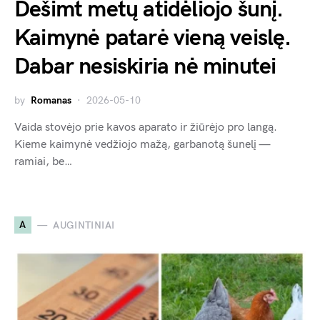
Dešimt metų atidėliojo šunį.
Kaimynė patarė vieną veislę.
Dabar nesiskiria nė minutei
by
Romanas
2026-05-10
Vaida stovėjo prie kavos aparato ir žiūrėjo pro langą.
Kieme kaimynė vedžiojo mažą, garbanotą šunelį —
ramiai, be…
A
AUGINTINIAI