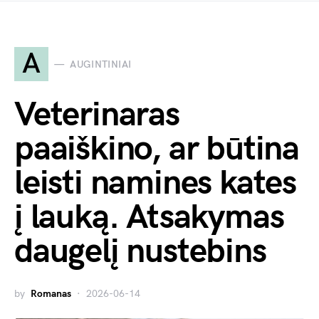
A
AUGINTINIAI
Veterinaras
paaiškino, ar būtina
leisti namines kates
į lauką. Atsakymas
daugelį nustebins
by
Romanas
2026-06-14