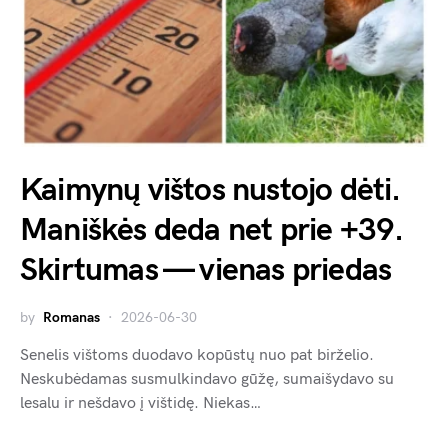
Kaimynų vištos nustojo dėti.
Maniškės deda net prie +39.
Skirtumas — vienas priedas
by
Romanas
2026-06-30
Senelis vištoms duodavo kopūstų nuo pat birželio.
Neskubėdamas susmulkindavo gūžę, sumaišydavo su
lesalu ir nešdavo į vištidę. Niekas…