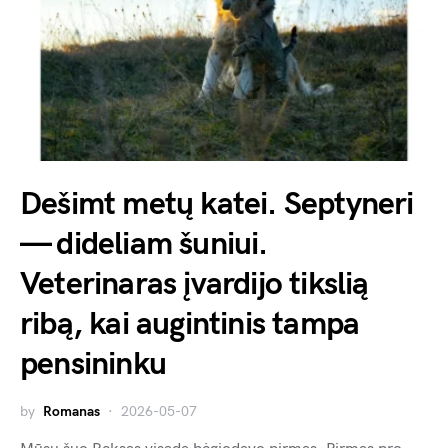
Dešimt metų katei. Septyneri
— dideliam šuniui.
Veterinaras įvardijo tikslią
ribą, kai augintinis tampa
pensininku
by
Romanas
2026-05-07