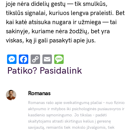
joje nėra didelių gestų — tik smulkūs,
tikslūs signalai, kuriuos lengva praleisti. Bet
kai katė atsisuka nugara ir užmiega — tai
sakinyje, kuriame nėra žodžių, bet yra
viskas, ką ji gali pasakyti apie jus.
Messenger
Facebook
Copy
Email
Message
Link
Patiko? Pasidalink
Romanas
Romanas rašo apie sveikatingumą plačiai – nuo fizinio
aktyvumo ir mitybos iki psichologinės pusiausvyros ir
kasdienio sąmoningumo. Jo tikslas – padėti
skaitytojams atrasti skirtingus kelius į geresnę
savijautą, remiantis tiek mokslo įžvalgomis, tiek