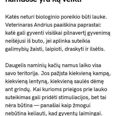
Katės neturi biologinio poreikio būti lauke.
Veterinaras Andrius paaiškina paprastai:
katė gali gyventi visiškai pilnavertį gyvenimą
neišėjusi iš buto, jei aplinka suteikia
galimybių žaisti, laipioti, draskyti ir ilsėtis.
Daugelis naminių kačių namus laiko visa
savo teritorija. Jos pažįsta kiekvieną kampą,
kiekvieną lentyną, kiekvieną saulės dėmę
ant grindų. Kai kurioms prieigos prie lauko
suteikimas gali pridėti stimuliacijos, bet tai
nėra būtina — panašiai kaip žmogui
nebūtina keliauti, kad gyventų laimingai.