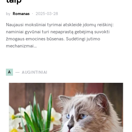
by
Romanas
2025-03-28
Naujausi moksliniai tyrimai atskleidė įdomų reiškinį:
naminiai gyvūnai turi nepaprastą gebėjimą suvokti
žmogaus emocines būsenas. Sudėtingi jutimo
mechanizmai…
A
AUGINTINIAI