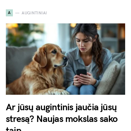
A
AUGINTINIAI
Ar jūsų augintinis jaučia jūsų
stresą? Naujas mokslas sako
taip