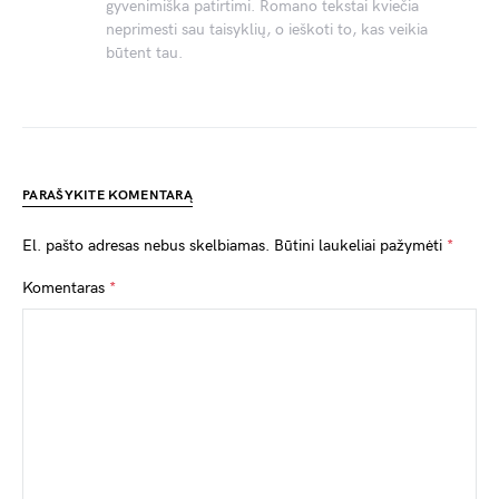
gyvenimiška patirtimi. Romano tekstai kviečia
neprimesti sau taisyklių, o ieškoti to, kas veikia
būtent tau.
PARAŠYKITE KOMENTARĄ
El. pašto adresas nebus skelbiamas.
Būtini laukeliai pažymėti
*
Komentaras
*