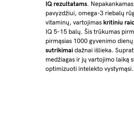
IQ rezultatams
. Nepakankamas 
pavyzdžiui, omega-3 riebalų rūgš
vitaminų, vartojimas
kritiniu rai
IQ 5-15 balų. Šis trūkumas pirm
pirmąsias 1000 gyvenimo dienų.
sutrikimai
dažnai išlieka. Suprat
medžiagas ir jų vartojimo laiką s
optimizuoti intelekto vystymąsi.