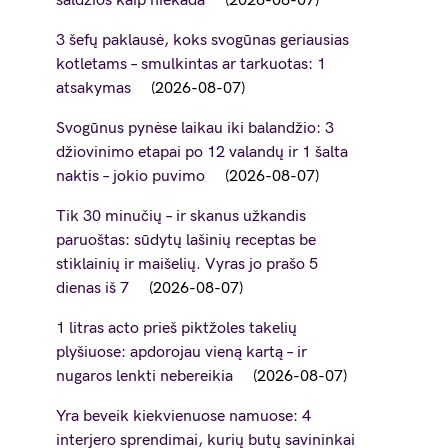
saldžios kaip niekada
2026-08-07
3 šefų paklausė, koks svogūnas geriausias
kotletams – smulkintas ar tarkuotas: 1
atsakymas
2026-08-07
Svogūnus pynėse laikau iki balandžio: 3
džiovinimo etapai po 12 valandų ir 1 šalta
naktis – jokio puvimo
2026-08-07
Tik 30 minučių – ir skanus užkandis
paruoštas: sūdytų lašinių receptas be
stiklainių ir maišelių. Vyras jo prašo 5
dienas iš 7
2026-08-07
1 litras acto prieš piktžoles takelių
plyšiuose: apdorojau vieną kartą – ir
nugaros lenkti nebereikia
2026-08-07
Yra beveik kiekvienuose namuose: 4
interjero sprendimai, kurių butų savininkai