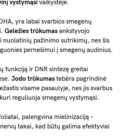
inį vystymąsi
vaikystėje.
DHA, yra labai svarbios smegenų
i.
Geležies trūkumas
ankstyvojo
i nuolatinių pažinimo sutrikimų, nes šis
eguonies pernešimui į smegenų audinius.
 funkciją ir DNR sintezę greitai
ėse.
Jodo trūkumas
tebėra pagrindinė
ežastis visame pasaulyje, nes jis svarbus
uri reguliuoja smegenų vystymąsi.
oliatai, palengvina mielinizaciją –
nervų takai, kad būtų galima efektyviai