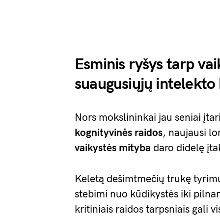
Esminis ryšys tarp vai
suaugusiųjų intelekto 
Nors mokslininkai jau seniai įtar
kognityvinės raidos
, naujausi lo
vaikystės mityba
daro didelę įt
Keletą dešimtmečių trukę tyrimų 
stebimi nuo kūdikystės iki piln
kritiniais raidos tarpsniais gali 