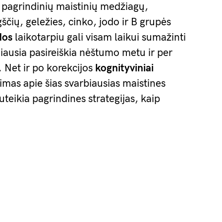
pagrindinių maistinių medžiagų,
čių, geležies, cinko, jodo ir B grupės
dos
laikotarpiu gali visam laikui sumažinti
iausia pasireiškia nėštumo metu ir per
 Net ir po korekcijos
kognityviniai
imas apie šias svarbiausias maistines
uteikia pagrindines strategijas, kaip