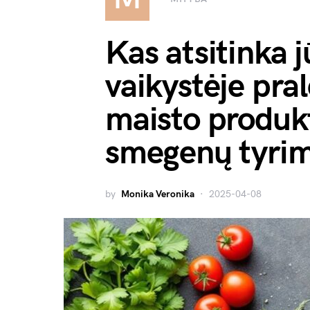
Kas atsitinka j
vaikystėje pral
maisto produktu
smegenų tyri
by
Monika Veronika
2025-04-08