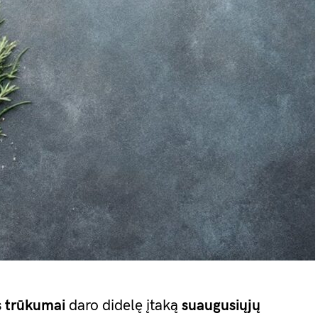
s trūkumai
daro didelę įtaką
suaugusiųjų