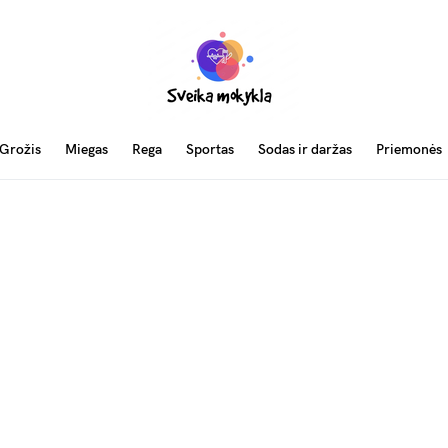
Grožis
Miegas
Rega
Sportas
Sodas ir daržas
Priemonės