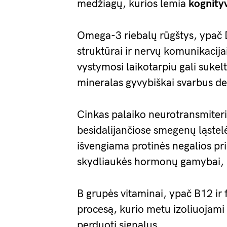
medžiagų, kurios lemia
kognityv
Omega-3 riebalų rūgštys, ypač 
struktūrai ir nervų komunikacija
vystymosi laikotarpiu gali sukelt
mineralas gyvybiškai svarbus d
Cinkas palaiko neurotransmiterių
besidalijančiose smegenų ląstel
išvengiama protinės negalios pri
skydliaukės hormonų gamybai, k
B grupės vitaminai, ypač B12 ir f
procesą, kurio metu izoliuojami 
perduoti signalus.