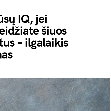
ūsų IQ, jei
eidžiate šiuos
s – ilgalaikis
mas