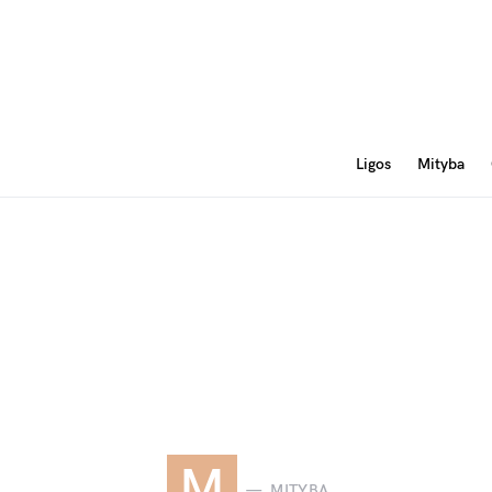
Ligos
Mityba
M
MITYBA