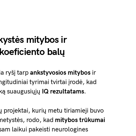
kystės mitybos ir
koeficiento balų
ia ryšį tarp
ankstyvosios mitybos
ir
ngitudiniai tyrimai tvirtai įrodė, kad
aką suaugusiųjų
IQ rezultatams
.
projektai, kurių metu tiriamieji buvo
ametystės, rodo, kad
mitybos trūkumai
visam laikui pakeisti neurologines