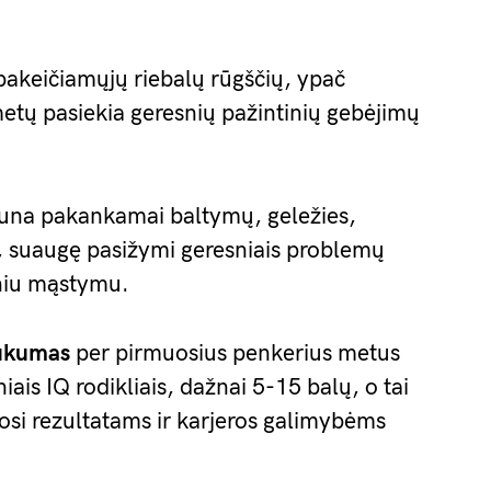
pakeičiamųjų riebalų rūgščių, ypač
metų pasiekia geresnių pažintinių gebėjimų
gauna pakankamai baltymų, geležies,
ų, suaugę pasižymi geresniais problemų
iniu mąstymu.
ūkumas
per pirmuosius penkerius metus
ais IQ rodikliais, dažnai 5-15 balų, o tai
mosi rezultatams ir karjeros galimybėms