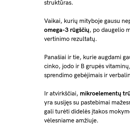
struktūras.
Vaikai, kurių mityboje gausu ne
omega-3 rūgščių
, po daugelio 
vertinimo rezultatų.
Panašiai ir tie, kurie augdami 
cinko, jodo ir B grupės vitamin
sprendimo gebėjimais ir verbal
Ir atvirkščiai,
mikroelementų tr
yra susijęs su pastebimai mažesni
gali turėti didelės įtakos moky
vėlesniame amžiuje.