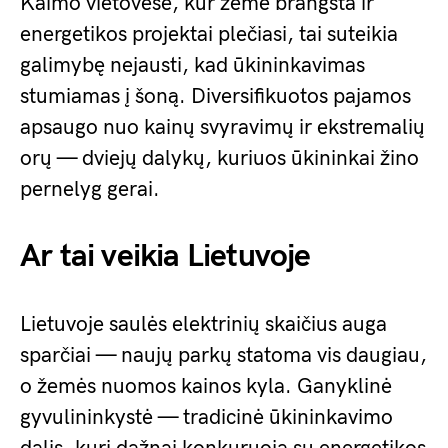
Kaimo vietovėse, kur žemė brangsta ir
energetikos projektai plečiasi, tai suteikia
galimybę nejausti, kad ūkininkavimas
stumiamas į šoną. Diversifikuotos pajamos
apsaugo nuo kainų svyravimų ir ekstremalių
orų — dviejų dalykų, kuriuos ūkininkai žino
pernelyg gerai.
Ar tai veikia Lietuvoje
Lietuvoje saulės elektrinių skaičius auga
sparčiai — naujų parkų statoma vis daugiau,
o žemės nuomos kainos kyla. Ganyklinė
gyvulininkystė — tradicinė ūkininkavimo