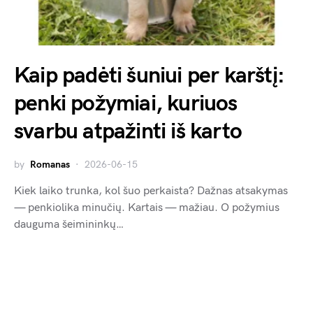
Kaip padėti šuniui per karštį:
penki požymiai, kuriuos
svarbu atpažinti iš karto
by
Romanas
2026-06-15
Kiek laiko trunka, kol šuo perkaista? Dažnas atsakymas
— penkiolika minučių. Kartais — mažiau. O požymius
dauguma šeimininkų…