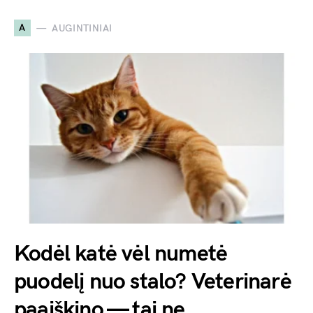
A
AUGINTINIAI
Kodėl katė vėl numetė
puodelį nuo stalo? Veterinarė
paaiškino — tai ne