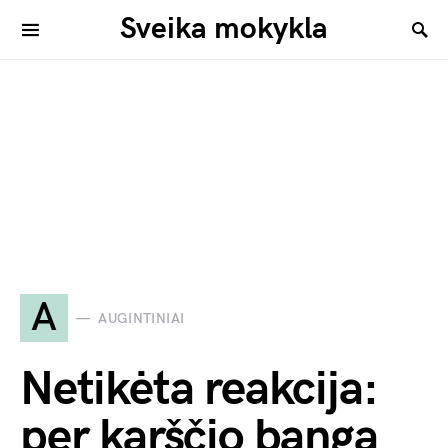
Sveika mokykla
A
AUGINTINIAI
Netikėta reakcija:
per karščio bangą