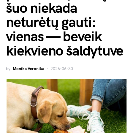
šuo niekada
neturėtų gauti:
vienas — beveik
kiekvieno šaldytuve
by
Monika Veronika
2026-06-30