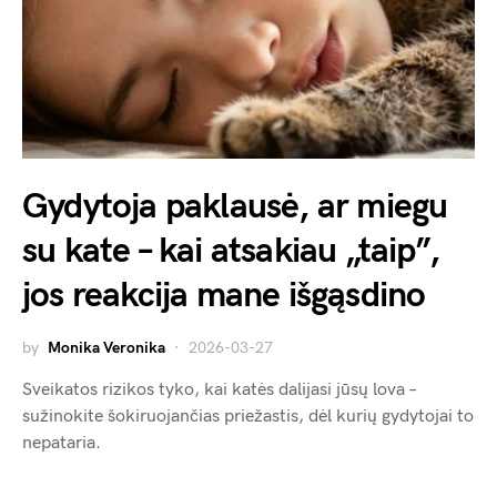
Gydytoja paklausė, ar miegu
su kate – kai atsakiau „taip”,
jos reakcija mane išgąsdino
by
Monika Veronika
2026-03-27
Sveikatos rizikos tyko, kai katės dalijasi jūsų lova –
sužinokite šokiruojančias priežastis, dėl kurių gydytojai to
nepataria.