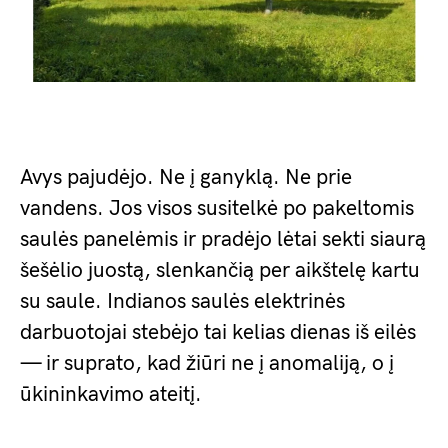
Avys pajudėjo. Ne į ganyklą. Ne prie
vandens. Jos visos susitelkė po pakeltomis
saulės panelėmis ir pradėjo lėtai sekti siaurą
šešėlio juostą, slenkančią per aikštelę kartu
su saule. Indianos saulės elektrinės
darbuotojai stebėjo tai kelias dienas iš eilės
— ir suprato, kad žiūri ne į anomaliją, o į
ūkininkavimo ateitį.