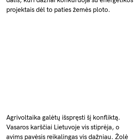
dalis, kuri dažnai konkuruoja su energetikos
projektais dėl to paties žemės ploto.
Agrivoltaika galėtų išspręsti šį konfliktą.
Vasaros karščiai Lietuvoje vis stiprėja, o
avims pavėsis reikalingas vis dažniau. Žolė