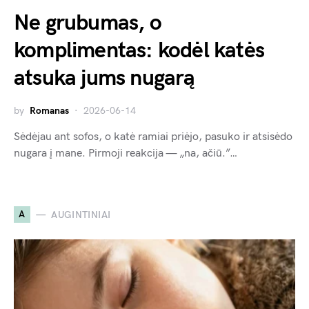
Ne grubumas, o
komplimentas: kodėl katės
atsuka jums nugarą
by
Romanas
2026-06-14
Sėdėjau ant sofos, o katė ramiai priėjo, pasuko ir atsisėdo
nugara į mane. Pirmoji reakcija — „na, ačiū.”…
A
AUGINTINIAI