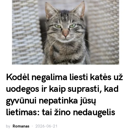
Kodėl negalima liesti katės už
uodegos ir kaip suprasti, kad
gyvūnui nepatinka jūsų
lietimas: tai žino nedaugelis
by
Romanas
2026-06-21