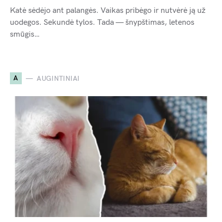
Katė sėdėjo ant palangės. Vaikas pribėgo ir nutvėrė ją už
uodegos. Sekundė tylos. Tada — šnypštimas, letenos
smūgis…
A
AUGINTINIAI