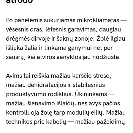
atrodo
Po panelėmis sukuriamas mikrokliamatas —
vėsesnis oras, lėtesnis garavimas, daugiau
drėgmės dirvoje ir šaknų zonoje. Žolė ilgiau
išlieka žalia ir tinkama ganymui net per
sausrą, kai atviros ganyklos jau nudžiūsta.
Avims tai reiškia mažiau karščio streso,
mažiau dehidratacijos ir stabilesnius
produktyvumo rodiklius. Ūkininkams —
mažiau šienavimo išlaidų, nes avys pačios
kontroliuoja žolę tarp modulių eilių. Mažiau
technikos prie kabelių — mažiau pažeidimų.