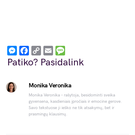
Messenger
Facebook
Copy
Email
Message
Link
Patiko? Pasidalink
Monika Veronika
Monika Veronika – rašytoja, besidominti sveika
gyvensena, kasdieniais įpročiais ir emocine gerove.
Savo tekstuose ji ieško ne tik atsakymų, bet ir
prasmingų klausimų.