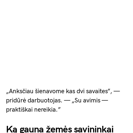
„Anksčiau šienavome kas dvi savaites”, —
pridūrė darbuotojas. — „Su avimis —
praktiškai nereikia.”
Ką gauna žemės savininkai