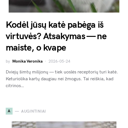
Kodėl jūsų katė pabėga iš
virtuvės? Atsakymas — ne
maiste, o kvape
by
Monika Veronika
2026-05-24
Dviejų šimtų milijonų — tiek uoslės receptorių turi katė.
Keturiolika kartų daugiau nei žmogus. Tai reiškia, kad
citrinos…
A
AUGINTINIAI