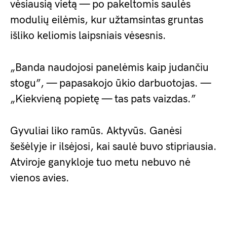
vėsiausią vietą — po pakeltomis saulės
modulių eilėmis, kur užtamsintas gruntas
išliko keliomis laipsniais vėsesnis.
„Banda naudojosi panelėmis kaip judančiu
stogu”, — papasakojo ūkio darbuotojas. —
„Kiekvieną popietę — tas pats vaizdas.”
Gyvuliai liko ramūs. Aktyvūs. Ganėsi
šešėlyje ir ilsėjosi, kai saulė buvo stipriausia.
Atviroje ganykloje tuo metu nebuvo nė
vienos avies.