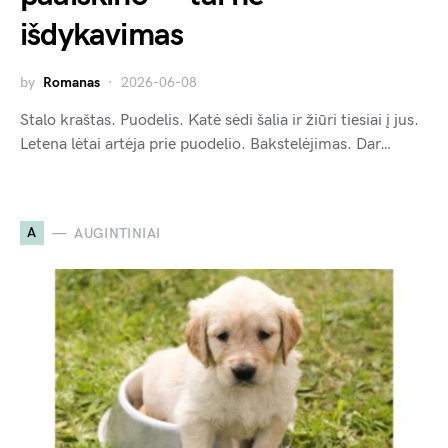
išdykavimas
by
Romanas
2026-06-08
Stalo kraštas. Puodelis. Katė sėdi šalia ir žiūri tiesiai į jus.
Letena lėtai artėja prie puodelio. Bakstelėjimas. Dar…
A
AUGINTINIAI