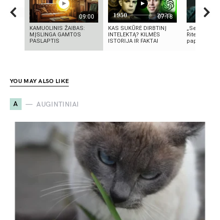
09:00
07:18
KAMUOLINIS ŽAIBAS:
KAS SUKŪRĖ DIRBTINĮ
„Septynių Ka
MĮSLINGA GAMTOS
INTELEKTĄ? KILMĖS
Riteris" – kai
PASLAPTIS
ISTORIJA IR FAKTAI
paprastumas
YOU MAY ALSO LIKE
A
AUGINTINIAI