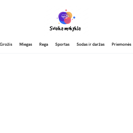
Grožis
Miegas
Rega
Sportas
Sodas ir daržas
Priemonės