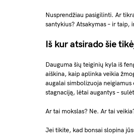
Nusprendžiau pasigilinti. Ar tikr
santykius? Atsakymas – ir taip, i
Iš kur atsirado šie tik
Dauguma šių teiginių kyla iš fen
aiškina, kaip aplinka veikia žmog
augalai simbolizuoja neigiamus da
stagnaciją, lėtai augantys – sul
Ar tai mokslas? Ne. Ar tai veikia
Jei tikite, kad bonsai slopina jūs