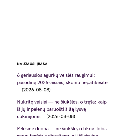
NAUJAUSI ĮRAŠAI
6 geriausios agurkų veislės raugimui:
pasodinę 2026-aisiais, skoniu nepatikėsite
2026-08-08
Nukritę vaisiai — ne šiukšlės, o trąša: kaip
iš jų ir pelenų paruošti šiltą lysvę
cukinijoms
2026-08-08
Pelėsinė duona — ne šiukšlė, o tikras lobis