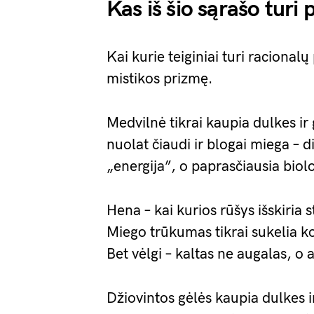
Kas iš šio sąrašo turi
Kai kurie teiginiai turi racional
mistikos prizmę.
Medvilnė tikrai kaupia dulkes ir g
nuolat čiaudi ir blogai miega – d
„energija”, o paprasčiausia biolo
Hena – kai kurios rūšys išskiria s
Miego trūkumas tikrai sukelia ko
Bet vėlgi – kaltas ne augalas, 
Džiovintos gėlės kaupia dulkes ir 