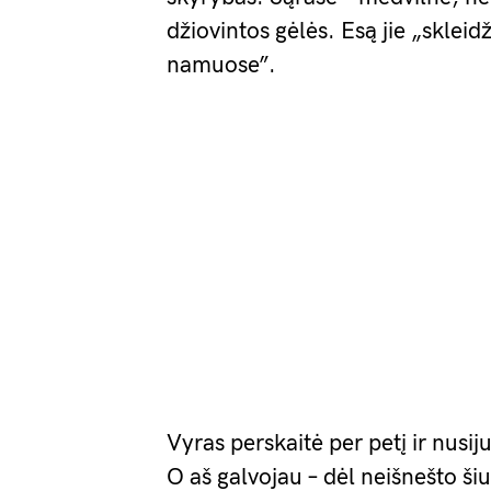
džiovintos gėlės. Esą jie „skleid
namuose”.
Vyras perskaitė per petį ir nusi
O aš galvojau – dėl neišnešto ši