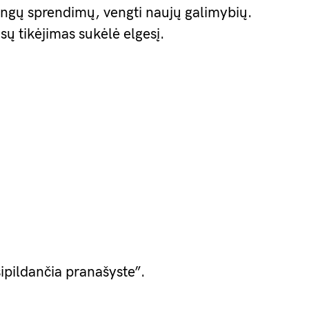
kingų sprendimų, vengti naujų galimybių.
ų tikėjimas sukėlė elgesį.
sipildančia pranašyste”.