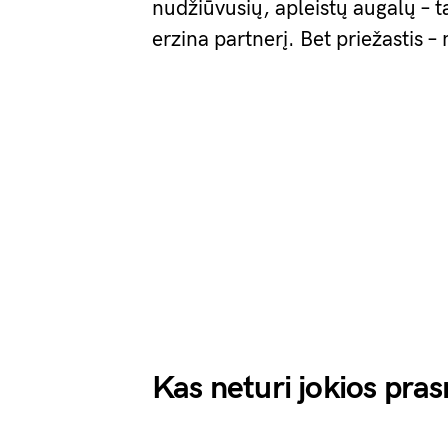
nudžiūvusių, apleistų augalų – t
erzina partnerį. Bet priežastis –
Kas neturi jokios pra