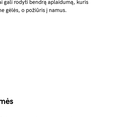
ai gali rodyti bendrą aplaidumą, kuris
 ne gėlės, o požiūris į namus.
smės