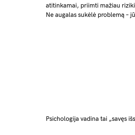
atitinkamai, priimti mažiau rizi
Ne augalas sukėlė problemą – jūs
Psichologija vadina tai „savęs iš