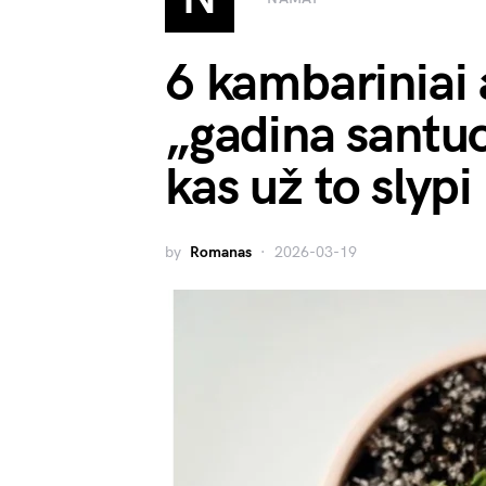
6 kambariniai 
„gadina santuo
kas už to slypi
by
Romanas
2026-03-19