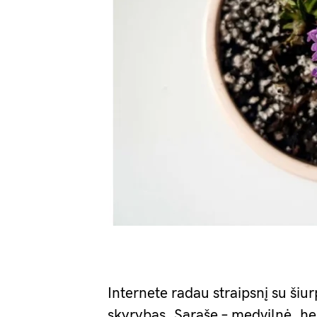
Internete radau straipsnį su šiur
skyrybas. Sąraše – medvilnė, hen