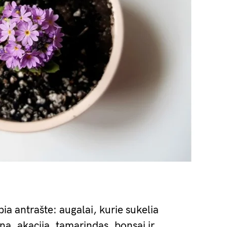
pia antrašte: augalai, kurie sukelia
a, akacija, tamarindas, bonsai ir