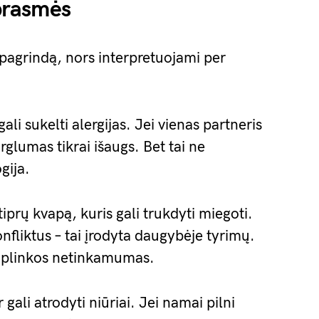
 prasmės
ų pagrindą, nors interpretuojami per
ali sukelti alergijas. Jei vienas partneris
irglumas tikrai išaugs. Bet tai ne
gija.
tiprų kvapą, kuris gali trukdyti miegoti.
nfliktus – tai įrodyta daugybėje tyrimų.
o aplinkos netinkamumas.
gali atrodyti niūriai. Jei namai pilni