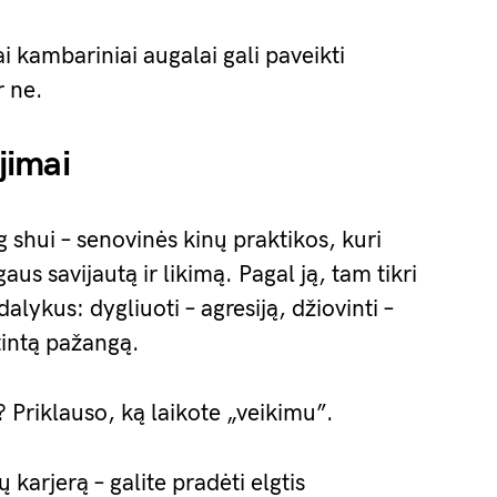
ai kambariniai augalai gali paveikti
r ne.
ėjimai
g shui – senovinės kinų praktikos, kuri
aus savijautą ir likimą. Pagal ją, tam tikri
lykus: dygliuoti – agresiją, džiovinti –
ėtintą pažangą.
? Priklauso, ką laikote „veikimu”.
ų karjerą – galite pradėti elgtis