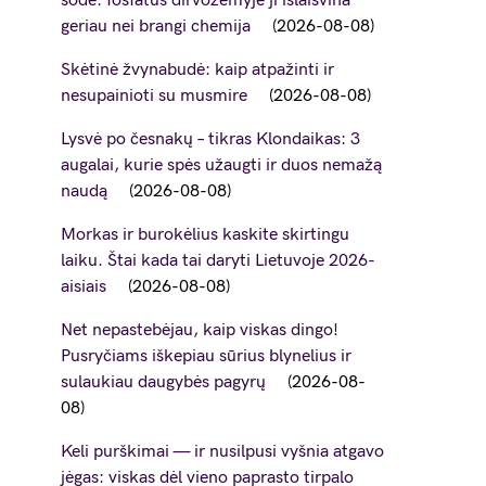
sode: fosfatus dirvožemyje ji išlaisvina
geriau nei brangi chemija
2026-08-08
Skėtinė žvynabudė: kaip atpažinti ir
nesupainioti su musmire
2026-08-08
Lysvė po česnakų – tikras Klondaikas: 3
augalai, kurie spės užaugti ir duos nemažą
naudą
2026-08-08
Morkas ir burokėlius kaskite skirtingu
laiku. Štai kada tai daryti Lietuvoje 2026-
aisiais
2026-08-08
Net nepastebėjau, kaip viskas dingo!
Pusryčiams iškepiau sūrius blynelius ir
sulaukiau daugybės pagyrų
2026-08-
08
Keli purškimai — ir nusilpusi vyšnia atgavo
jėgas: viskas dėl vieno paprasto tirpalo