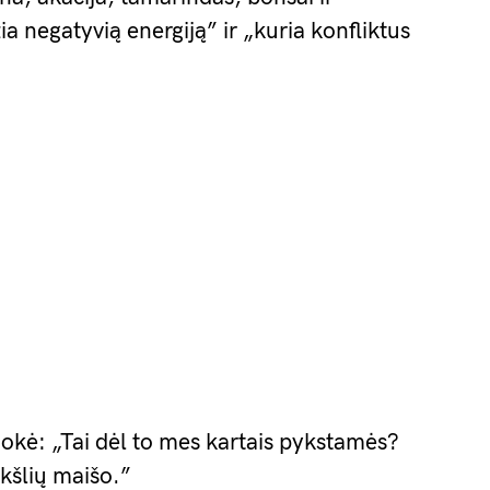
žia negatyvią energiją” ir „kuria konfliktus
juokė: „Tai dėl to mes kartais pykstamės?
ukšlių maišo.”