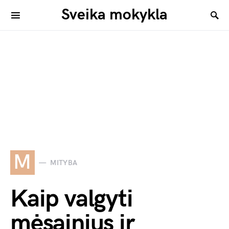
Sveika mokykla
M
MITYBA
Kaip valgyti
mėsainius ir