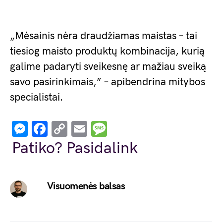
„Mėsainis nėra draudžiamas maistas – tai
tiesiog maisto produktų kombinacija, kurią
galime padaryti sveikesnę ar mažiau sveiką
savo pasirinkimais,” – apibendrina mitybos
specialistai.
Messenger
Facebook
Copy
Email
Message
Link
Patiko? Pasidalink
Visuomenės balsas