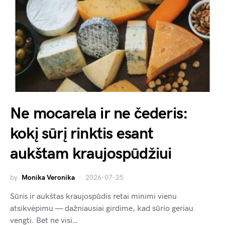
Ne mocarela ir ne čederis:
kokį sūrį rinktis esant
aukštam kraujospūdžiui
by
Monika Veronika
2026-07-25
Sūris ir aukštas kraujospūdis retai minimi vienu
atsikvėpimu — dažniausiai girdime, kad sūrio geriau
vengti. Bet ne visi…