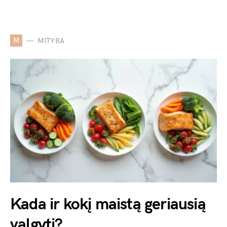
M
MITYBA
Kada ir kokį maistą geriausią
valgyti?