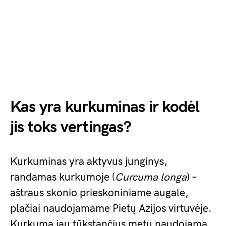
Kas yra kurkuminas ir kodėl
jis toks vertingas?
Kurkuminas yra aktyvus junginys,
randamas kurkumoje (
Curcuma longa
) –
aštraus skonio prieskoniniame augale,
plačiai naudojamame Pietų Azijos virtuvėje.
Kurkuma jau tūkstančius metų naudojama