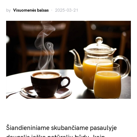
by
Visuomenės balsas
2025-03-21
Šiandieniniame skubančiame pasaulyje