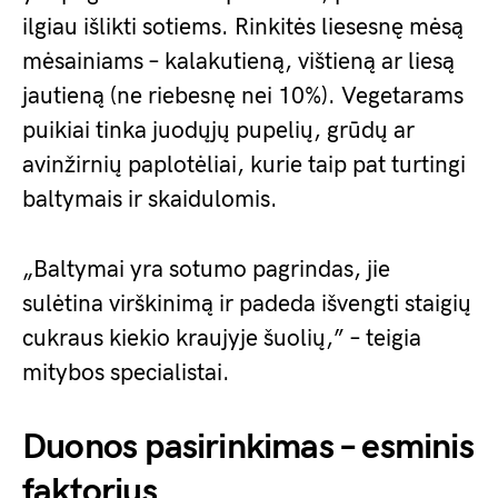
ilgiau išlikti sotiems. Rinkitės liesesnę mėsą
mėsainiams – kalakutieną, vištieną ar liesą
jautieną (ne riebesnę nei 10%). Vegetarams
puikiai tinka juodųjų pupelių, grūdų ar
avinžirnių paplotėliai, kurie taip pat turtingi
baltymais ir skaidulomis.
„Baltymai yra sotumo pagrindas, jie
sulėtina virškinimą ir padeda išvengti staigių
cukraus kiekio kraujyje šuolių,” – teigia
mitybos specialistai.
Duonos pasirinkimas – esminis
faktorius