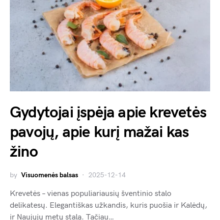
Gydytojai įspėja apie krevetės
pavojų, apie kurį mažai kas
žino
by
Visuomenės balsas
2025-12-14
Krevetės – vienas populiariausių šventinio stalo
delikatesų. Elegantiškas užkandis, kuris puošia ir Kalėdų,
ir Naujųjų metų stalą. Tačiau…