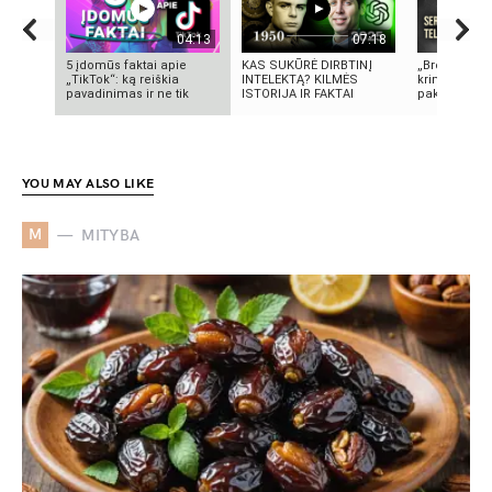
04:13
07:18
5 įdomūs faktai apie
KAS SUKŪRĖ DIRBTINĮ
„Bręstantis b
„TikTok“: ką reiškia
INTELEKTĄ? KILMĖS
kriminalinis 
pavadinimas ir ne tik
ISTORIJA IR FAKTAI
pakeitęs telev
YOU MAY ALSO LIKE
M
MITYBA