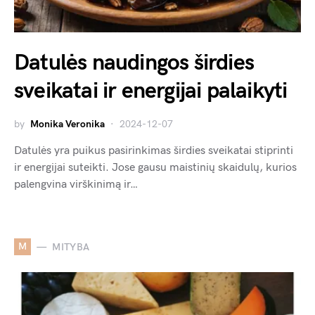
Datulės naudingos širdies
sveikatai ir energijai palaikyti
by
Monika Veronika
2024-12-07
Datulės yra puikus pasirinkimas širdies sveikatai stiprinti
ir energijai suteikti. Jose gausu maistinių skaidulų, kurios
palengvina virškinimą ir…
M
MITYBA