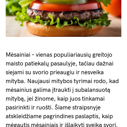
Mėsainiai – vienas populiariausių greitojo
maisto patiekalų pasaulyje, tačiau dažnai
siejami su svorio prieaugiu ir nesveika
mityba. Naujausi mitybos tyrimai rodo, kad
mėsainius galima įtraukti į subalansuotą
mitybą, jei žinome, kaip juos tinkamai
pasirinkti ir ruošti. Šiame straipsnyje
atskleidžiame pagrindines paslaptis, kaip
mėgautis mėsainiais ir išlaikyti sveiką svorį.