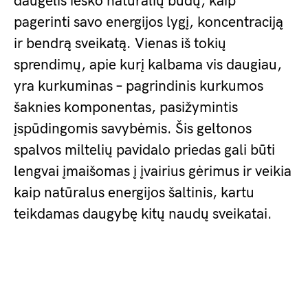
daugelis ieško natūralių būdų, kaip
pagerinti savo energijos lygį, koncentraciją
ir bendrą sveikatą. Vienas iš tokių
sprendimų, apie kurį kalbama vis daugiau,
yra kurkuminas – pagrindinis kurkumos
šaknies komponentas, pasižymintis
įspūdingomis savybėmis. Šis geltonos
spalvos miltelių pavidalo priedas gali būti
lengvai įmaišomas į įvairius gėrimus ir veikia
kaip natūralus energijos šaltinis, kartu
teikdamas daugybę kitų naudų sveikatai.