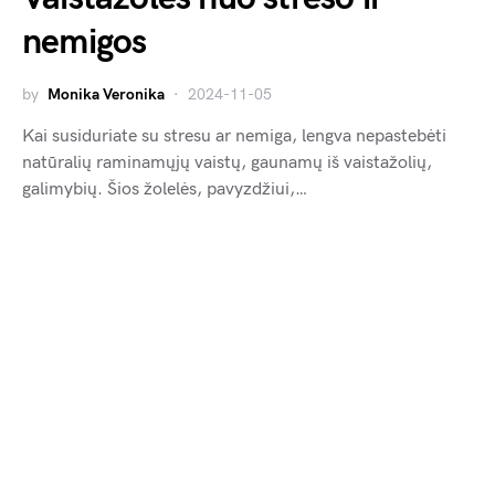
nemigos
by
Monika Veronika
2024-11-05
Kai susiduriate su stresu ar nemiga, lengva nepastebėti
natūralių raminamųjų vaistų, gaunamų iš vaistažolių,
galimybių. Šios žolelės, pavyzdžiui,…