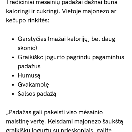
Tradiciniai mėsainių padažai dažnai būna
kaloringi ir cukringi. Vietoje majonezo ar
kečupo rinkitės:
Garstyčias (mažai kalorijų, bet daug
skonio)
Graikiško jogurto pagrindu pagamintus
padažus
Humusą
Gvakamolę
Salsos padažą
„Padažas gali pakeisti viso mėsainio
maistinę vertę. Keisdami majonezo šaukštą
graikišku jogurtu su prieskoniais, galite