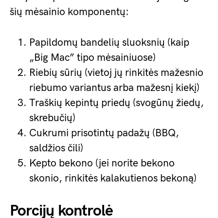
šių mėsainio komponentų:
Papildomų bandelių sluoksnių (kaip
„Big Mac” tipo mėsainiuose)
Riebių sūrių (vietoj jų rinkitės mažesnio
riebumo variantus arba mažesnį kiekį)
Traškių kepintų priedų (svogūnų žiedų,
skrebučių)
Cukrumi prisotintų padažų (BBQ,
saldžios čili)
Kepto bekono (jei norite bekono
skonio, rinkitės kalakutienos bekoną)
Porcijų kontrolė