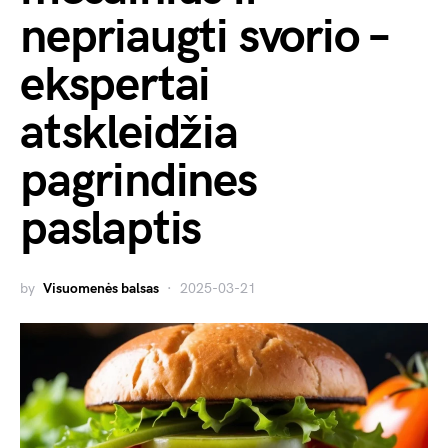
nepriaugti svorio –
ekspertai
atskleidžia
pagrindines
paslaptis
by
Visuomenės balsas
2025-03-21