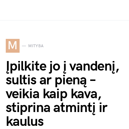
M
MITYBA
Įpilkite jo į vandenį,
sultis ar pieną –
veikia kaip kava,
stiprina atmintį ir
kaulus