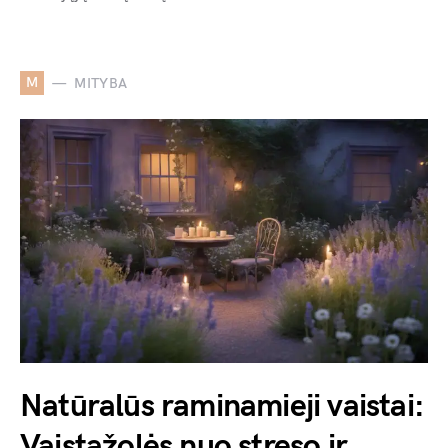
M
MITYBA
Natūralūs raminamieji vaistai:
Vaistažolės nuo streso ir