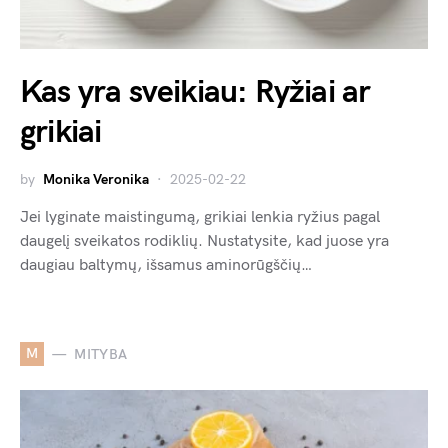
Kas yra sveikiau: Ryžiai ar
grikiai
by
Monika Veronika
2025-02-22
Jei lyginate maistingumą, grikiai lenkia ryžius pagal
daugelį sveikatos rodiklių. Nustatysite, kad juose yra
daugiau baltymų, išsamus aminorūgščių…
M
MITYBA