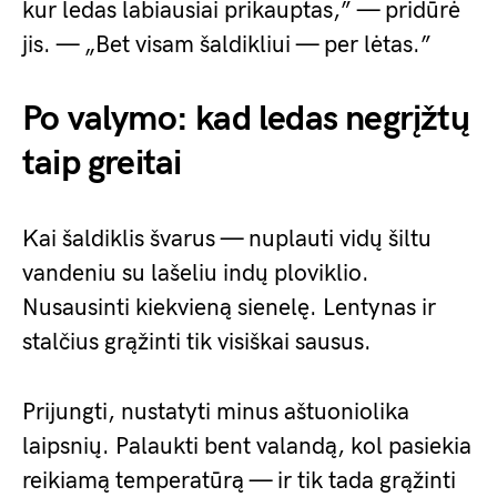
kur ledas labiausiai prikauptas,” — pridūrė
jis. — „Bet visam šaldikliui — per lėtas.”
Po valymo: kad ledas negrįžtų
taip greitai
Kai šaldiklis švarus — nuplauti vidų šiltu
vandeniu su lašeliu indų ploviklio.
Nusausinti kiekvieną sienelę. Lentynas ir
stalčius grąžinti tik visiškai sausus.
Prijungti, nustatyti minus aštuoniolika
laipsnių. Palaukti bent valandą, kol pasiekia
reikiamą temperatūrą — ir tik tada grąžinti