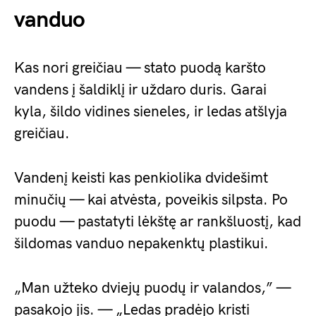
vanduo
Kas nori greičiau — stato puodą karšto
vandens į šaldiklį ir uždaro duris. Garai
kyla, šildo vidines sieneles, ir ledas atšlyja
greičiau.
Vandenį keisti kas penkiolika dvidešimt
minučių — kai atvėsta, poveikis silpsta. Po
puodu — pastatyti lėkštę ar rankšluostį, kad
šildomas vanduo nepakenktų plastikui.
„Man užteko dviejų puodų ir valandos,” —
pasakojo jis. — „Ledas pradėjo kristi