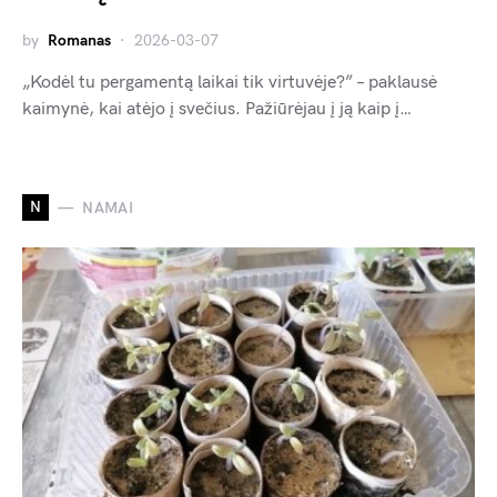
by
Romanas
2026-03-07
„Kodėl tu pergamentą laikai tik virtuvėje?” – paklausė
kaimynė, kai atėjo į svečius. Pažiūrėjau į ją kaip į…
N
NAMAI