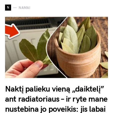
N
NAMAI
Naktį palieku vieną „daiktelį”
ant radiatoriaus – ir ryte mane
nustebina jo poveikis: jis labai