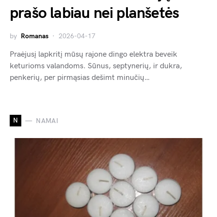
prašo labiau nei planšetės
by
Romanas
2026-04-17
Praėjusį lapkritį mūsų rajone dingo elektra beveik
keturioms valandoms. Sūnus, septynerių, ir dukra,
penkerių, per pirmąsias dešimt minučių…
N
NAMAI