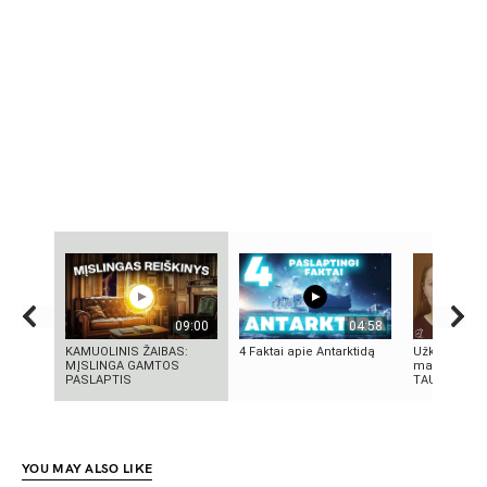
09:00
04:58
KAMUOLINIS ŽAIBAS:
4 Faktai apie Antarktidą
Užkritę voka
MĮSLINGA GAMTOS
makiažo rec
PASLAPTIS
TAU!!! | Ma
YOU MAY ALSO LIKE