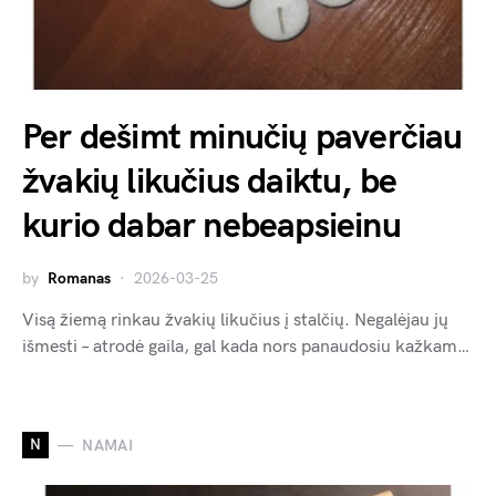
Per dešimt minučių paverčiau
žvakių likučius daiktu, be
kurio dabar nebeapsieinu
by
Romanas
2026-03-25
Visą žiemą rinkau žvakių likučius į stalčių. Negalėjau jų
išmesti – atrodė gaila, gal kada nors panaudosiu kažkam…
N
NAMAI