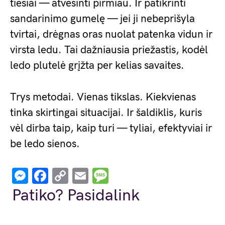
tiesiai — atvėsinti pirmiau. Ir patikrinti
sandarinimo gumelę — jei ji nebeprišyla
tvirtai, drėgnas oras nuolat patenka vidun ir
virsta ledu. Tai dažniausia priežastis, kodėl
ledo plutelė grįžta per kelias savaites.
Trys metodai. Vienas tikslas. Kiekvienas
tinka skirtingai situacijai. Ir šaldiklis, kuris
vėl dirba taip, kaip turi — tyliai, efektyviai ir
be ledo sienos.
Messenger
Facebook
Copy
Email
Message
Link
Patiko? Pasidalink