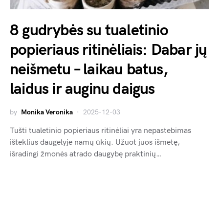
8 gudrybės su tualetinio
popieriaus ritinėliais: Dabar jų
neišmetu – laikau batus,
laidus ir auginu daigus
by
Monika Veronika
2025-12-03
Tušti tualetinio popieriaus ritinėliai yra nepastebimas
išteklius daugelyje namų ūkių. Užuot juos išmetę,
išradingi žmonės atrado daugybę praktinių…