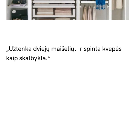
„Užtenka dviejų maišelių. Ir spinta kvepės
kaip skalbykla.”