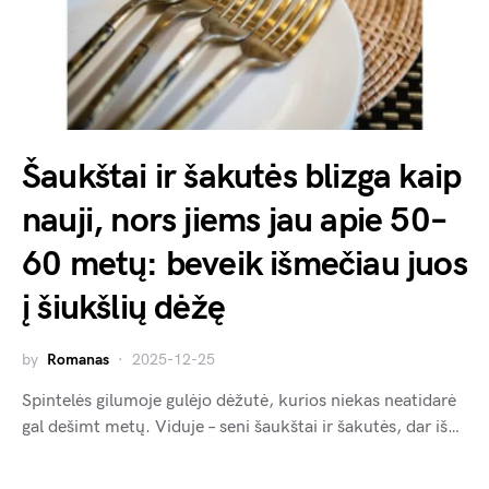
Šaukštai ir šakutės blizga kaip
nauji, nors jiems jau apie 50–
60 metų: beveik išmečiau juos
į šiukšlių dėžę
by
Romanas
2025-12-25
Spintelės gilumoje gulėjo dėžutė, kurios niekas neatidarė
gal dešimt metų. Viduje – seni šaukštai ir šakutės, dar iš…