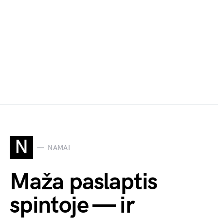
N
NAMAI
Maža paslaptis
spintoje — ir