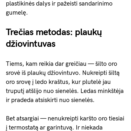
plastikinės dalys ir pažeisti sandarinimo
gumelę.
Trečias metodas: plaukų
džiovintuvas
Tiems, kam reikia dar greičiau — šilto oro
srovė iš plaukų džiovintuvo. Nukreipti šiltą
oro srovę į ledo kraštus, kur plutelė jau
truputį atšlijo nuo sienelės. Ledas minkštėja
ir pradeda atsiskirti nuo sienelės.
Bet atsargiai — nenukreipti karšto oro tiesiai
į termostatą ar garintuvą. Ir niekada