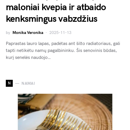
maloniai kvepia ir atbaido
kenksmingus vabzdžius
by
Monika Veronika
2025-11-13
Paprastas lauro lapas, padėtas ant šilto radiatoriaus, gali
tapti netikėtu namų pagalbininku. Šis senovinis būdas,
kurį senelės naudojo…
N
NAMAI