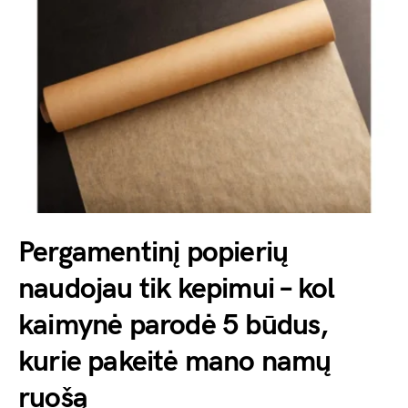
Pergamentinį popierių
naudojau tik kepimui – kol
kaimynė parodė 5 būdus,
kurie pakeitė mano namų
ruošą