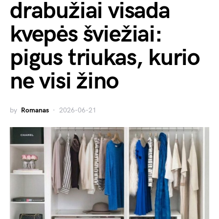
drabužiai visada
kvepės šviežiai:
pigus triukas, kurio
ne visi žino
by
Romanas
2026-06-21