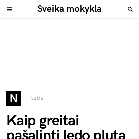
Sveika mokykla
N
NAMAI
Kaip greitai
pašalinti ledo plutą