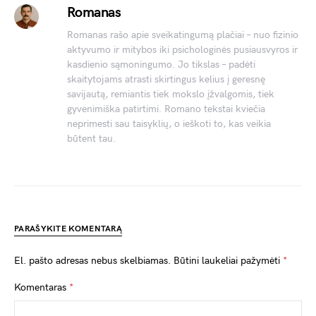
Romanas
Romanas rašo apie sveikatingumą plačiai – nuo fizinio
aktyvumo ir mitybos iki psichologinės pusiausvyros ir
kasdienio sąmoningumo. Jo tikslas – padėti
skaitytojams atrasti skirtingus kelius į geresnę
savijautą, remiantis tiek mokslo įžvalgomis, tiek
gyvenimiška patirtimi. Romano tekstai kviečia
neprimesti sau taisyklių, o ieškoti to, kas veikia
būtent tau.
PARAŠYKITE KOMENTARĄ
El. pašto adresas nebus skelbiamas.
Būtini laukeliai pažymėti
*
Komentaras
*