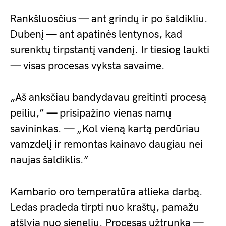
Rankšluosčius — ant grindų ir po šaldikliu.
Dubenį — ant apatinės lentynos, kad
surenktų tirpstantį vandenį. Ir tiesiog laukti
— visas procesas vyksta savaime.
„Aš anksčiau bandydavau greitinti procesą
peiliu,” — prisipažino vienas namų
savininkas. — „Kol vieną kartą perdūriau
vamzdelį ir remontas kainavo daugiau nei
naujas šaldiklis.”
Kambario oro temperatūra atlieka darbą.
Ledas pradeda tirpti nuo kraštų, pamažu
atšlyja nuo sienelių. Procesas užtrunka —