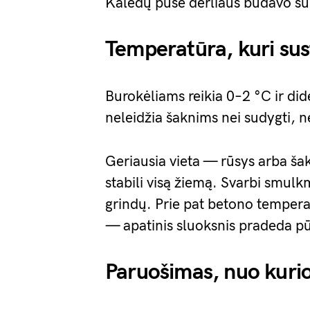
Kalėdų pusė derliaus būdavo su
Temperatūra, kuri sus
Burokėliams reikia 0–2 °C ir di
neleidžia šaknims nei sudygti, nei
Geriausia vieta — rūsys arba ša
stabili visą žiemą. Svarbi smulk
grindų. Prie pat betono temperat
— apatinis sluoksnis pradeda pū
Paruošimas, nuo kuri