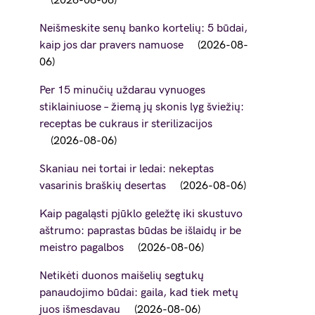
2026-08-06
Neišmeskite senų banko kortelių: 5 būdai,
kaip jos dar pravers namuose
2026-08-
06
Per 15 minučių uždarau vynuoges
stiklainiuose – žiemą jų skonis lyg šviežių:
receptas be cukraus ir sterilizacijos
2026-08-06
Skaniau nei tortai ir ledai: nekeptas
vasarinis braškių desertas
2026-08-06
Kaip pagaląsti pjūklo geležtę iki skustuvo
aštrumo: paprastas būdas be išlaidų ir be
meistro pagalbos
2026-08-06
Netikėti duonos maišelių segtukų
panaudojimo būdai: gaila, kad tiek metų
juos išmesdavau
2026-08-06