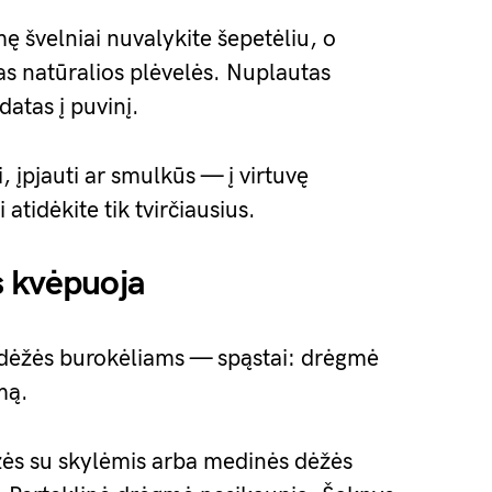
ę švelniai nuvalykite šepetėliu, o
tas natūralios plėvelės. Nuplautas
atas į puvinį.
i, įpjauti ar smulkūs — į virtuvę
tidėkite tik tvirčiausius.
s kvėpuoja
 dėžės burokėliams — spąstai: drėgmė
mą.
žės su skylėmis arba medinės dėžės