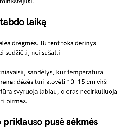
minkštėjusi.
tabdo laiką
delės drėgmės. Būtent toks derinys
 sudžiūti, nei sušalti.
kniavaisių sandėlys, kur temperatūra
mena: dėžės turi stovėti 10–15 cm virš
ūra svyruoja labiau, o oras necirkuliuoja
ti pirmas.
o priklauso pusė sėkmės