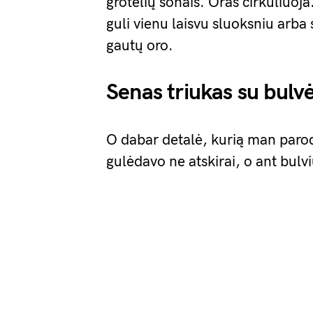
grotelių šonais. Oras cirkuliuoj
guli vienu laisvu sluoksniu arba
gautų oro.
Senas triukas su bulv
O dabar detalė, kurią man parod
gulėdavo ne atskirai, o ant bulv