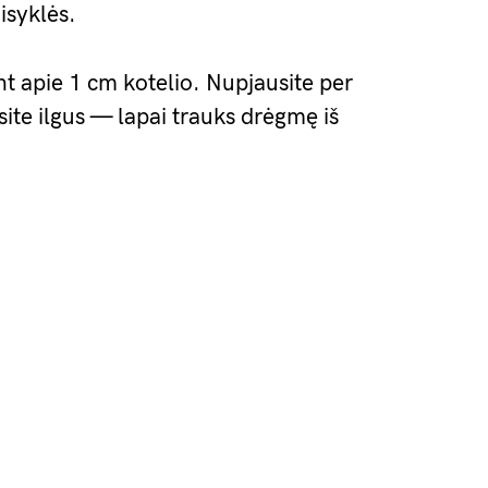
isyklės.
nt apie 1 cm kotelio. Nupjausite per
site ilgus — lapai trauks drėgmę iš