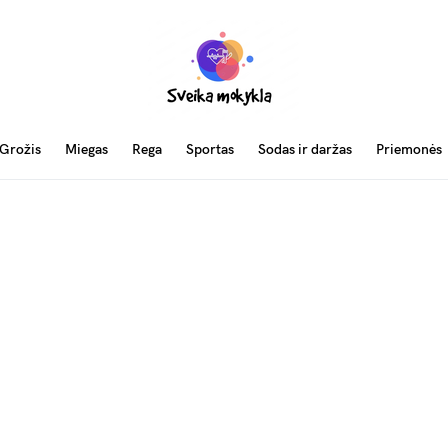
Grožis
Miegas
Rega
Sportas
Sodas ir daržas
Priemonės