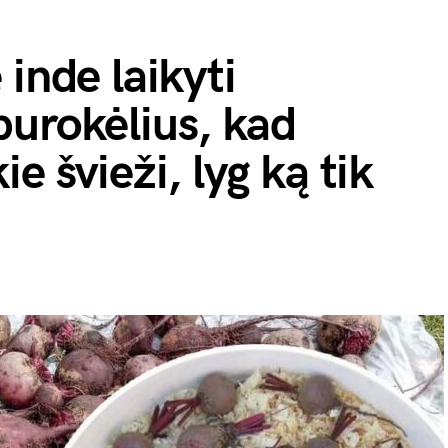
inde laikyti
urokėlius, kad
e švieži, lyg ką tik