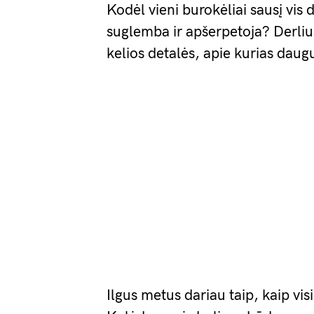
Kodėl vieni burokėliai sausį vis da
suglemba ir apšerpetoja? Derlius 
kelios detalės, apie kurias dau
Ilgus metus dariau taip, kaip vis