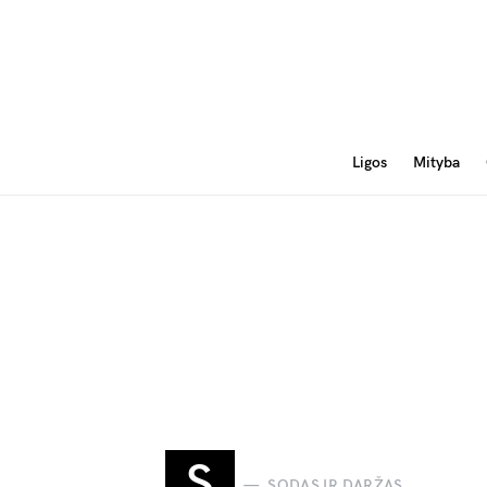
Ligos
Mityba
S
SODAS IR DARŽAS