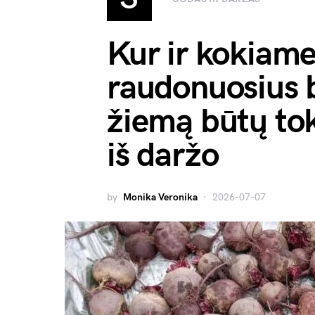
Kur ir kokiame 
raudonuosius b
žiemą būtų toki
iš daržo
by
Monika Veronika
2026-07-07