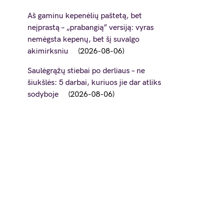
Aš gaminu kepenėlių paštetą, bet
neįprastą – „prabangią” versiją: vyras
nemėgsta kepenų, bet šį suvalgo
akimirksniu
2026-08-06
Saulėgrąžų stiebai po derliaus – ne
šiukšlės: 5 darbai, kuriuos jie dar atliks
sodyboje
2026-08-06