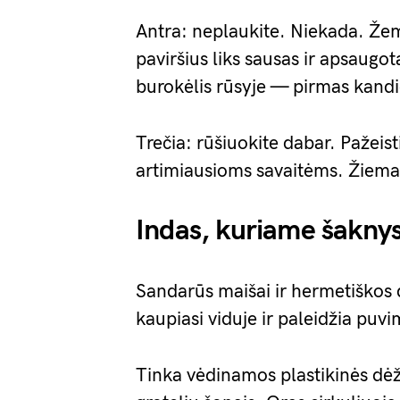
Antra: neplaukite. Niekada. Žem
paviršius liks sausas ir apsaugo
burokėlis rūsyje — pirmas kandid
Trečia: rūšiuokite dabar. Pažeist
artimiausioms savaitėms. Žiemai a
Indas, kuriame šakny
Sandarūs maišai ir hermetiškos
kaupiasi viduje ir paleidžia puvi
Tinka vėdinamos plastikinės dė