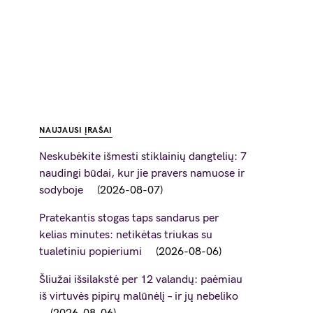
NAUJAUSI ĮRAŠAI
Neskubėkite išmesti stiklainių dangtelių: 7
naudingi būdai, kur jie pravers namuose ir
sodyboje
2026-08-07
Pratekantis stogas taps sandarus per
kelias minutes: netikėtas triukas su
tualetiniu popieriumi
2026-08-06
Šliužai išsilakstė per 12 valandų: paėmiau
iš virtuvės pipirų malūnėlį – ir jų nebeliko