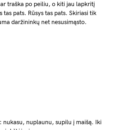
r traška po peiliu, o kiti jau lapkritį
tas pats. Rūsys tas pats. Skiriasi tik
guma daržininkų net nesusimąsto.
i: nukasu, nuplaunu, supilu į maišą. Iki