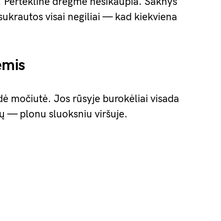
a. Perteklinė drėgmė nesikaupia. Šaknys
 sukrautos visai negiliai — kad kiekviena
ėmis
ė močiutė. Jos rūsyje burokėliai visada
ių — plonu sluoksniu viršuje.