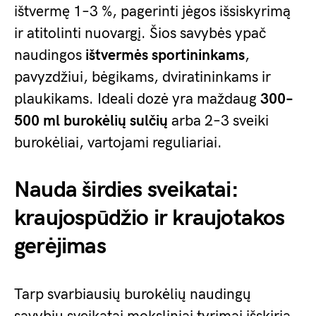
ištvermę 1–3 %, pagerinti jėgos išsiskyrimą
ir atitolinti nuovargį. Šios savybės ypač
naudingos
ištvermės sportininkams
,
pavyzdžiui, bėgikams, dviratininkams ir
plaukikams. Ideali dozė yra maždaug
300–
500 ml burokėlių sulčių
arba 2–3 sveiki
burokėliai, vartojami reguliariai.
Nauda širdies sveikatai:
kraujospūdžio ir kraujotakos
gerėjimas
Tarp svarbiausių burokėlių naudingų