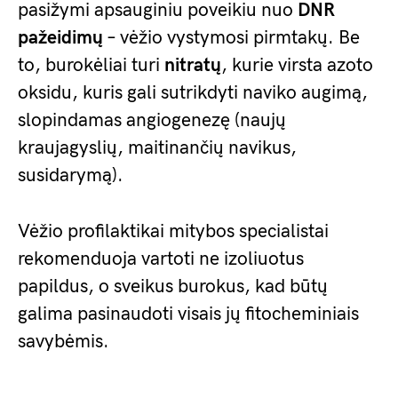
pasižymi apsauginiu poveikiu nuo
DNR
pažeidimų
– vėžio vystymosi pirmtakų. Be
to, burokėliai turi
nitratų
, kurie virsta azoto
oksidu, kuris gali sutrikdyti naviko augimą,
slopindamas angiogenezę (naujų
kraujagyslių, maitinančių navikus,
susidarymą).
Vėžio profilaktikai mitybos specialistai
rekomenduoja vartoti ne izoliuotus
papildus, o sveikus burokus, kad būtų
galima pasinaudoti visais jų fitocheminiais
savybėmis.