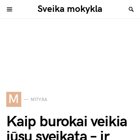
Sveika mokykla
M
MITYBA
Kaip burokai veikia
jūsų sveikatą – ir