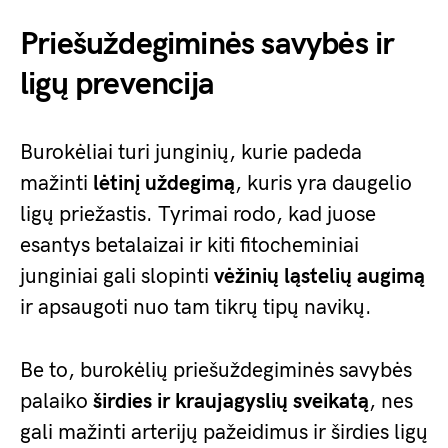
Priešuždegiminės savybės ir
ligų prevencija
Burokėliai turi junginių, kurie padeda
mažinti
lėtinį uždegimą
, kuris yra daugelio
ligų priežastis. Tyrimai rodo, kad juose
esantys betalaizai ir kiti fitocheminiai
junginiai gali slopinti
vėžinių ląstelių augimą
ir apsaugoti nuo tam tikrų tipų navikų.
Be to, burokėlių priešuždegiminės savybės
palaiko
širdies ir kraujagyslių sveikatą
, nes
gali mažinti arterijų pažeidimus ir širdies ligų