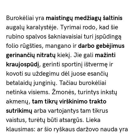
Burokėliai yra
maistingų medžiagų šaltinis
augalų karalystėje. Tyrimai rodo, kad šie
rubino spalvos šakniavaisiai turi įspūdingą
folio rūgšties, mangano ir
darbo gebėjimus
gerinančių nitratų
kiekį. Jie gali
mažinti
kraujospūdį
, gerinti sportinį ištvermę ir
kovoti su uždegimu dėl juose esančių
betalaidų junginių. Tačiau burokėliai
netinka visiems. Žmonės, turintys inkstų
akmenų,
tam tikrų virškinimo trakto
sutrikimų
arba vartojantys tam tikrus
vaistus, turėtų būti atsargūs. Lieka
klausimas: ar šio ryškaus daržovo nauda yra