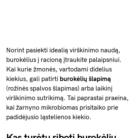
Norint pasiekti idealią virškinimo naudą,
burokėlius į racioną įtraukite palaipsniui.
Kai kurie žmonės, vartodami didelius
kiekius, gali patirti
burokėlių šlapimą
(rožinės spalvos šlapimas) arba laikinį
virškinimo sutrikimą. Tai paprastai praeina,
kai žarnyno mikrobiomas prisitaiko prie
padidėjusio ląstelienos kiekio.
Kas turėtų riboti burokėlių