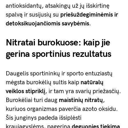
antioksidantų, atsakingų už jų išskirtinę
spalvą ir susijusių su
priešuždegiminėmis ir
detoksikuojančiomis savybėmis
.
Nitratai burokuose: kaip jie
gerina sportinius rezultatus
Daugelis sportininkų ir sporto entuziastų
mėgsta burokėlių sultis kaip
natūralų
veiklos stipriklį
, ir tam yra svarių priežasčių.
Burokėliai turi daug
maistinių nitratų
,
kuriuos organizmas paverčia azoto oksidu.
Šis junginys padeda išsiplėsti
kraujagyslėms, pagerina
deguonies tiekimą