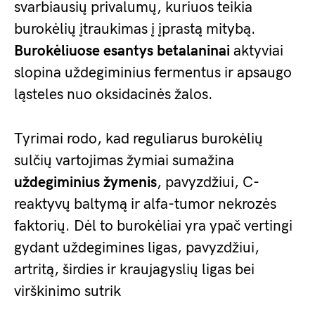
svarbiausių privalumų, kuriuos teikia
burokėlių įtraukimas į įprastą mitybą.
Burokėliuose esantys betalaninai
aktyviai
slopina uždegiminius fermentus ir apsaugo
ląsteles nuo oksidacinės žalos.
Tyrimai rodo, kad reguliarus burokėlių
sulčių vartojimas žymiai sumažina
uždegiminius žymenis
, pavyzdžiui, C-
reaktyvų baltymą ir alfa-tumor nekrozės
faktorių. Dėl to burokėliai yra ypač vertingi
gydant uždegimines ligas, pavyzdžiui,
artritą, širdies ir kraujagyslių ligas bei
virškinimo sutrik