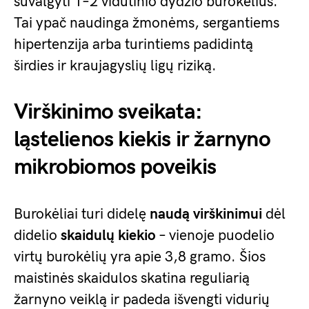
suvalgyti 1–2 vidutinio dydžio burokėlius.
Tai ypač naudinga žmonėms, sergantiems
hipertenzija arba turintiems padidintą
širdies ir kraujagyslių ligų riziką.
Virškinimo sveikata:
ląstelienos kiekis ir žarnyno
mikrobiomos poveikis
Burokėliai turi didelę
naudą virškinimui
dėl
didelio
skaidulų kiekio
– vienoje puodelio
virtų burokėlių yra apie 3,8 gramo. Šios
maistinės skaidulos skatina reguliarią
žarnyno veiklą ir padeda išvengti vidurių