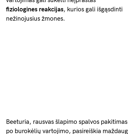
vartojimas gali sukelti neįprastas
fiziologines reakcijas
, kurios gali išgąsdinti
nežinojusius žmones.
Beeturia, rausvas šlapimo spalvos pakitimas
po burokėlių vartojimo, pasireiškia maždaug