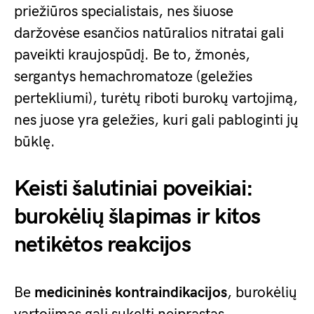
priežiūros specialistais, nes šiuose
daržovėse esančios natūralios nitratai gali
paveikti kraujospūdį. Be to, žmonės,
sergantys hemachromatoze (geležies
pertekliumi), turėtų riboti burokų vartojimą,
nes juose yra geležies, kuri gali pabloginti jų
būklę.
Keisti šalutiniai poveikiai:
burokėlių šlapimas ir kitos
netikėtos reakcijos
Be
medicininės kontraindikacijos
, burokėlių