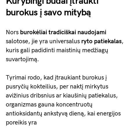
Kūrybingi būdai įtraukti
burokus į savo mitybą
Nors
burokėliai tradiciškai naudojami
salotose, jie yra universalus
ryto patiekalas
,
kuris gali padidinti maistinių medžiagų
suvartojimą.
Tyrimai rodo, kad įtraukiant burokus į
pusryčių kokteilius, per naktį mirkytus
avižinius dribsnius ar kiaušinių patiekalus,
organizmas gauna koncentruotų
antioksidantų ankstyvą dieną, kai energijos
poreikis yra