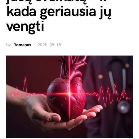
kada geriausia jų
vengti
by
Romanas
2025-08-18