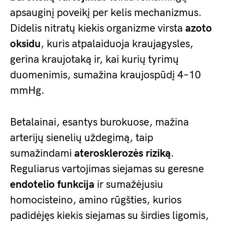
apsauginį poveikį per kelis mechanizmus.
Didelis nitratų kiekis organizme virsta
azoto
oksidu
, kuris atpalaiduoja kraujagysles,
gerina kraujotaką ir, kai kurių tyrimų
duomenimis, sumažina kraujospūdį 4–10
mmHg.
Betalainai, esantys burokuose, mažina
arterijų sienelių uždegimą, taip
sumažindami
aterosklerozės riziką
.
Reguliarus vartojimas siejamas su geresne
endotelio funkcija
ir sumažėjusiu
homocisteino, amino rūgšties, kurios
padidėjęs kiekis siejamas su širdies ligomis,