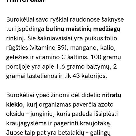
Burokėliai savo ryškiai raudonose šaknyse
turi įspūdingą
būtinų maistinių medžiagų
rinkinį. Šie šakniavaisiai yra puikus folio
rūgšties (vitamino B9), mangano, kalio,
geležies ir vitamino C šaltinis. 100 gramų
porcijoje yra apie 1,6 gramo baltymų, 2
gramai ląstelienos ir tik 43 kalorijos.
Burokėliai ypač žinomi dėl didelio
nitratų
kiekio
, kurį organizmas paverčia azoto
oksidu – junginiu, kuris padeda išsiplėsti
kraujagyslėms ir pagerinti kraujotaką.
Juose taip pat yra betalaidų – galingų