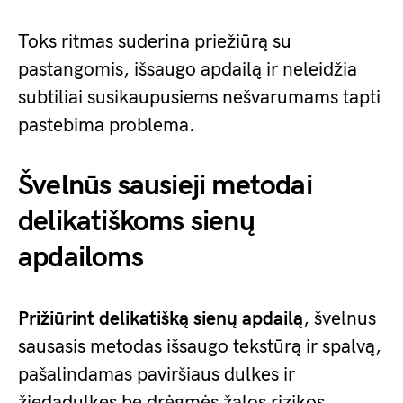
Toks ritmas suderina priežiūrą su
pastangomis, išsaugo apdailą ir neleidžia
subtiliai susikaupusiems nešvarumams tapti
pastebima problema.
Švelnūs sausieji metodai
delikatiškoms sienų
apdailoms
Prižiūrint delikatišką sienų apdailą
, švelnus
sausasis metodas išsaugo tekstūrą ir spalvą,
pašalindamas paviršiaus dulkes ir
žiedadulkes be drėgmės žalos rizikos.