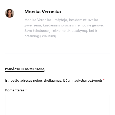
Monika Veronika
Monika Veronika – rašytoja, besidominti sveika
gyvensena, kasdieniais įpročiais ir emocine gerove.
Savo tekstuose ji ieško ne tik atsakymų, bet ir
prasmingų klausimų.
PARAŠYKITE KOMENTARĄ
El. pašto adresas nebus skelbiamas.
Būtini laukeliai pažymėti
*
Komentaras
*