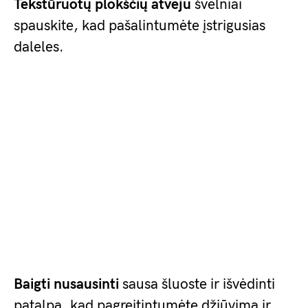
Tekstūruotų plokščių atveju
švelniai
spauskite, kad pašalintumėte įstrigusias
daleles.
Baigti nusausinti
sausa šluoste ir išvėdinti
patalpą, kad pagreitintumėte džiūvimą ir