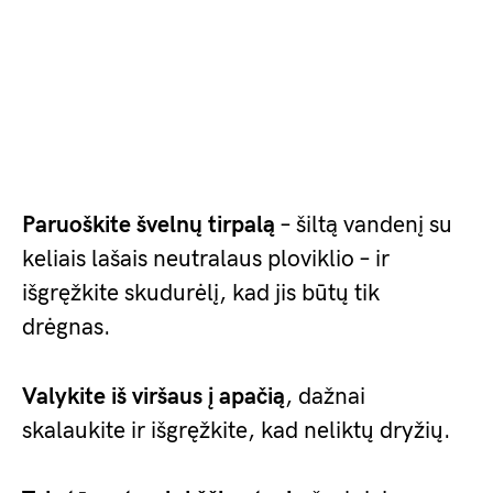
Paruoškite švelnų tirpalą
– šiltą vandenį su
keliais lašais neutralaus ploviklio – ir
išgręžkite skudurėlį, kad jis būtų tik
drėgnas.
Valykite iš viršaus į apačią
, dažnai
skalaukite ir išgręžkite, kad neliktų dryžių.