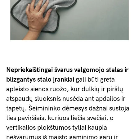
Nepriekaištingai švarus valgomojo stalas ir
blizgantys stalo įrankiai
gali būti greta
apleisto sienos ruožo, kur dulkių ir pirštų
atspaudų sluoksnis nusėda ant apdailos ir
tapetų. Šeimininko dėmesys dažnai sustoja
ties paviršiais, kuriuos liečia svečiai, o
vertikalios plokštumos tyliai kaupia
nešvarumus iš maisto gaminimo garų ir