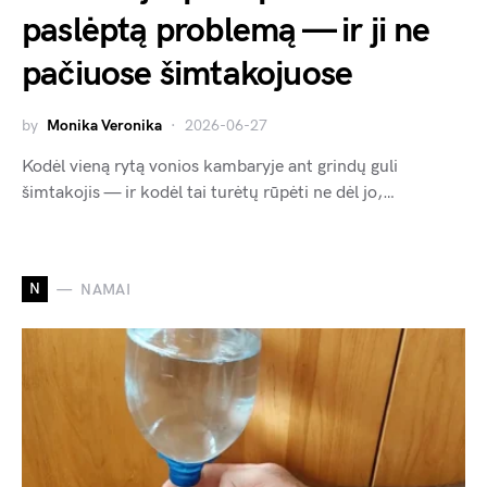
paslėptą problemą — ir ji ne
pačiuose šimtakojuose
by
Monika Veronika
2026-06-27
Kodėl vieną rytą vonios kambaryje ant grindų guli
šimtakojis — ir kodėl tai turėtų rūpėti ne dėl jo,…
N
NAMAI