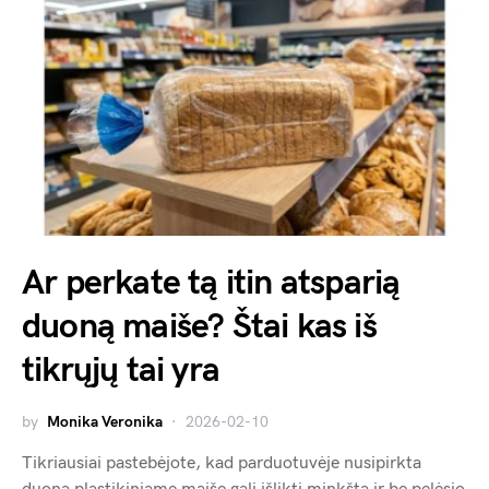
Ar perkate tą itin atsparią
duoną maiše? Štai kas iš
tikrųjų tai yra
by
Monika Veronika
2026-02-10
Tikriausiai pastebėjote, kad parduotuvėje nusipirkta