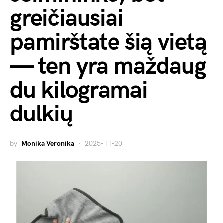
greičiausiai
pamirštate šią vietą
— ten yra maždaug
du kilogramai
dulkių
by
Monika Veronika
2025-11-20