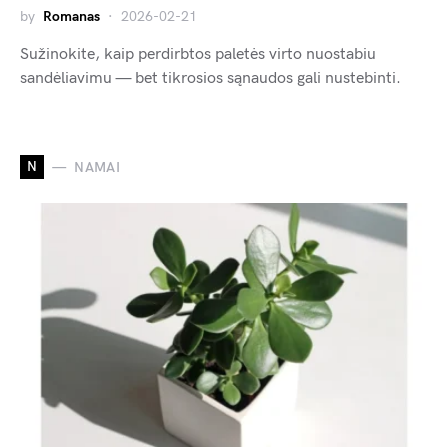
by
Romanas
2026-02-21
Sužinokite, kaip perdirbtos paletės virto nuostabiu
sandėliavimu — bet tikrosios sąnaudos gali nustebinti.
N
NAMAI