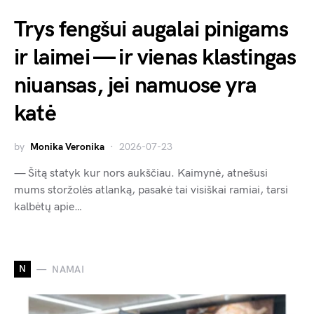
Trys fengšui augalai pinigams
ir laimei — ir vienas klastingas
niuansas, jei namuose yra
katė
by
Monika Veronika
2026-07-23
— Šitą statyk kur nors aukščiau. Kaimynė, atnešusi
mums storžolės atlanką, pasakė tai visiškai ramiai, tarsi
kalbėtų apie…
N
NAMAI