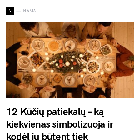
N
NAMAI
12 Kūčių patiekalų – ką
kiekvienas simbolizuoja ir
kodėl jų būtent tiek