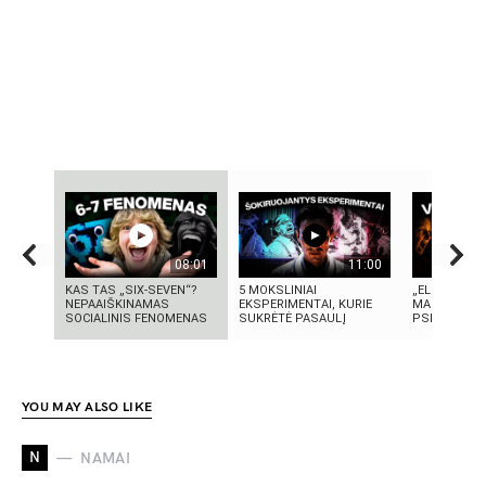
08:01
11:00
KAS TAS „SIX-SEVEN“?
5 MOKSLINIAI
„ELEKTROS D
NEPAAIŠKINAMAS
EKSPERIMENTAI, KURIE
MASINĖ 191
SOCIALINIS FENOMENAS
SUKRĖTĖ PASAULĮ
PSICHOZĖ
YOU MAY ALSO LIKE
N
NAMAI