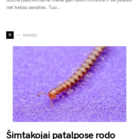
duona plastikiniame maiše gali išlikti minkšta ir be pelėsio
net kelias savaites. Tuo…
N
NAMAI
Šimtakojai patalpose rodo