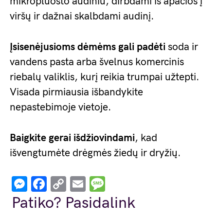
mikropluošto audiniu, dirbdami iš apačios į
viršų ir dažnai skalbdami audinį.
Įsisenėjusioms dėmėms gali padėti
soda ir
vandens pasta arba švelnus komercinis
riebalų valiklis, kurį reikia trumpai užtepti.
Visada pirmiausia išbandykite
nepastebimoje vietoje.
Baigkite gerai išdžiovindami
, kad
išvengtumėte drėgmės žiedų ir dryžių.
Messenger
Facebook
Copy
Email
Message
Link
Patiko? Pasidalink