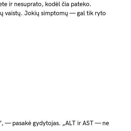
te ir nesuprato, kodėl čia pateko.
ų vaistų. Jokių simptomų — gal tik ryto
ę”, — pasakė gydytojas. „ALT ir AST — ne