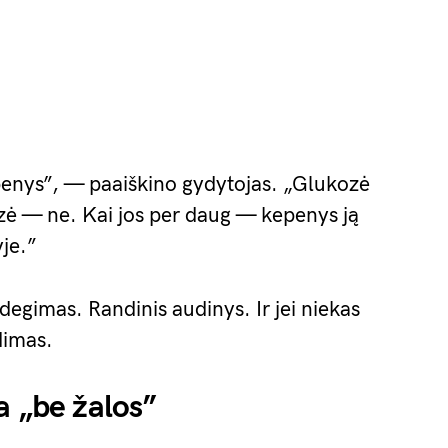
penys”, — paaiškino gydytojas. „Glukozė
ozė — ne. Kai jos per daug — kepenys ją
yje.”
ždegimas. Randinis audinys. Ir jei niekas
dimas.
a „be žalos”