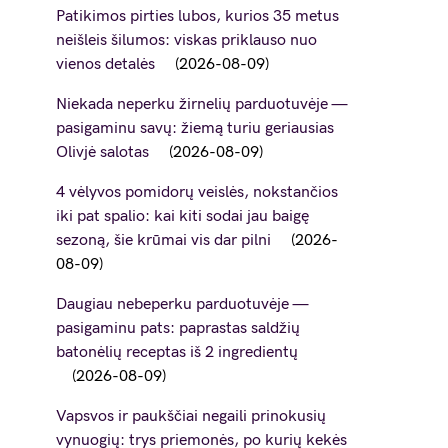
Patikimos pirties lubos, kurios 35 metus
neišleis šilumos: viskas priklauso nuo
vienos detalės
2026-08-09
Niekada neperku žirnelių parduotuvėje —
pasigaminu savų: žiemą turiu geriausias
Olivjė salotas
2026-08-09
4 vėlyvos pomidorų veislės, nokstančios
iki pat spalio: kai kiti sodai jau baigę
sezoną, šie krūmai vis dar pilni
2026-
08-09
Daugiau nebeperku parduotuvėje —
pasigaminu pats: paprastas saldžių
batonėlių receptas iš 2 ingredientų
2026-08-09
Vapsvos ir paukščiai negaili prinokusių
vynuogių: trys priemonės, po kurių kekės