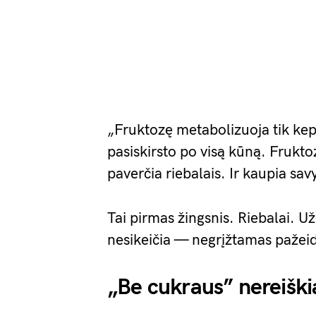
„Fruktozę metabolizuoja tik ke
pasiskirsto po visą kūną. Frukt
paverčia riebalais. Ir kaupia sav
Tai pirmas žingsnis. Riebalai. U
nesikeičia — negrįžtamas pažei
„Be cukraus” nereiški