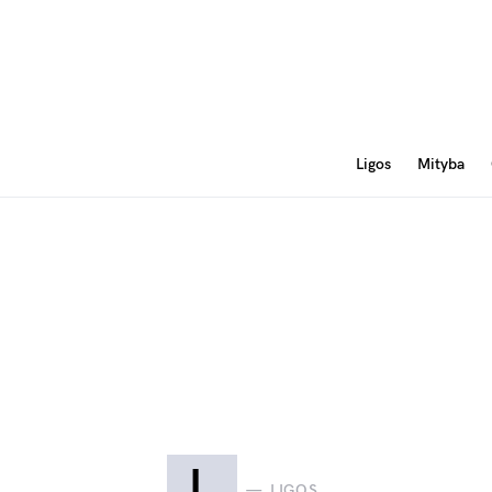
Ligos
Mityba
L
LIGOS