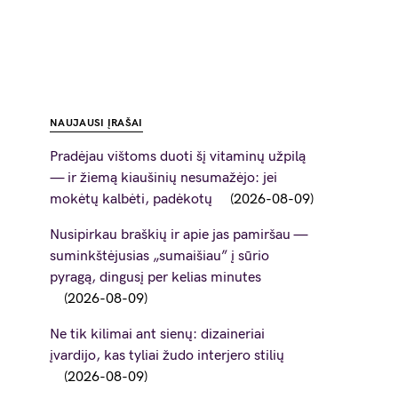
NAUJAUSI ĮRAŠAI
Pradėjau vištoms duoti šį vitaminų užpilą
— ir žiemą kiaušinių nesumažėjo: jei
mokėtų kalbėti, padėkotų
2026-08-09
Nusipirkau braškių ir apie jas pamiršau —
suminkštėjusias „sumaišiau” į sūrio
pyragą, dingusį per kelias minutes
2026-08-09
Ne tik kilimai ant sienų: dizaineriai
įvardijo, kas tyliai žudo interjero stilių
2026-08-09