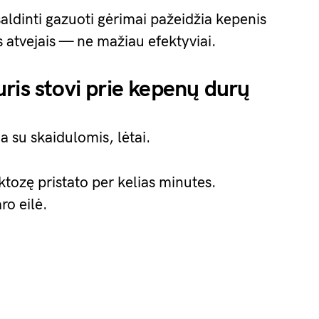
saldinti gazuoti gėrimai pažeidžia kepenis
 atvejais — ne mažiau efektyviai.
ris stovi prie kepenų durų
ina su skaidulomis, lėtai.
ktozę pristato per kelias minutes.
ro eilė.