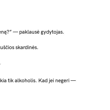
ieną?” — paklausė gydytojas.
tuščios skardinės.
ė
a tik alkoholis. Kad jei negeri —