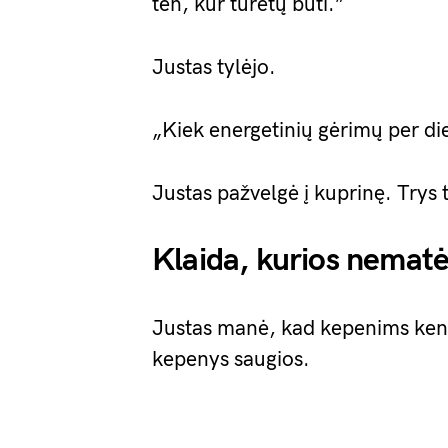
ten, kur turėtų būti.”
Justas tylėjo.
„Kiek energetinių gėrimų per d
Justas pažvelgė į kuprinę. Trys 
Klaida, kurios nemat
Justas manė, kad kepenims kenki
kepenys saugios.