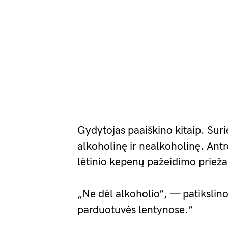
Gydytojas paaiškino kitaip. Suri
alkoholinę ir nealkoholinę. Antr
lėtinio kepenų pažeidimo priežas
„Ne dėl alkoholio”, — patikslino
parduotuvės lentynose.”