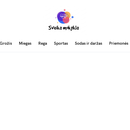
Grožis
Miegas
Rega
Sportas
Sodas ir daržas
Priemonės