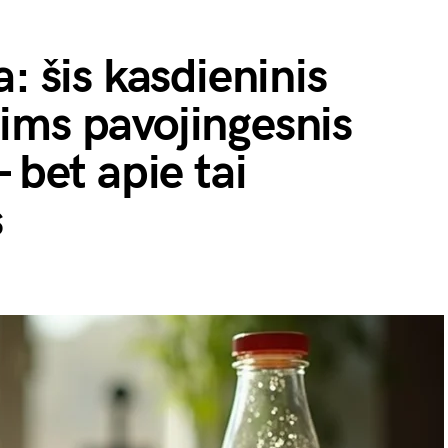
: šis kasdieninis
ims pavojingesnis
 bet apie tai
s