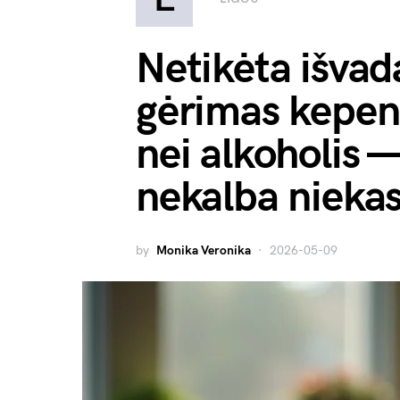
Netikėta išvada
gėrimas kepen
nei alkoholis —
nekalba nieka
by
Monika Veronika
2026-05-09