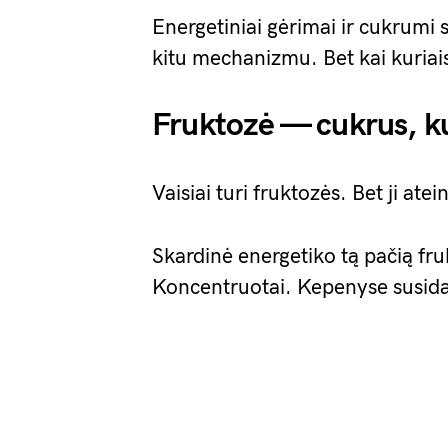
Energetiniai gėrimai ir cukrumi 
kitu mechanizmu. Bet kai kuriais
Fruktozė — cukrus, ku
Vaisiai turi fruktozės. Bet ji ate
Skardinė energetiko tą pačią fru
Koncentruotai. Kepenyse susida