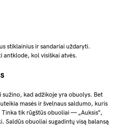
us stiklainius ir sandariai uždaryti.
 antklode, kol visiškai atvės.
as
užino, kad adžikoje yra obuolys. Bet
, suteikia masės ir švelnaus saldumo, kuris
inka tik rūgštūs obuoliai — „Auksis”,
ki. Saldūs obuoliai sugadintų visą balansą