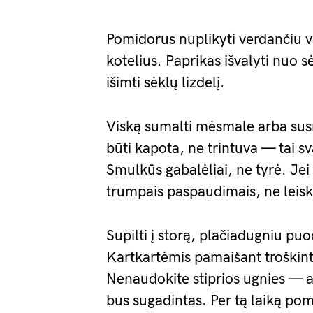
Pomidorus nuplikyti verdančiu va
kotelius. Paprikas išvalyti nuo 
išimti sėklų lizdelį.
Viską sumalti mėsmale arba susm
būti kapota, ne trintuva — tai s
Smulkūs gabalėliai, ne tyrė. J
trumpais paspaudimais, ne leiski
Supilti į storą, plačiadugniu puod
Kartkartėmis pamaišant troškin
Nenaudokite stiprios ugnies — adž
bus sugadintas. Per tą laiką po