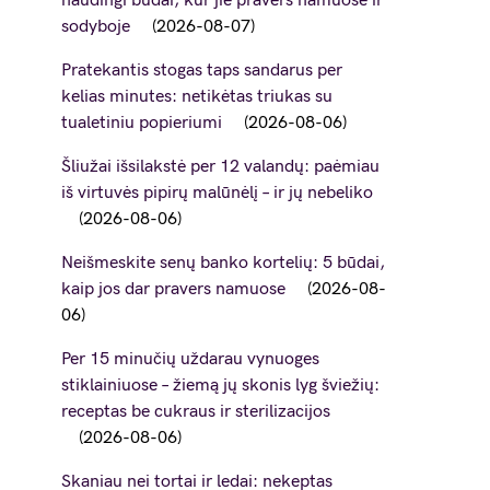
naudingi būdai, kur jie pravers namuose ir
sodyboje
2026-08-07
Pratekantis stogas taps sandarus per
kelias minutes: netikėtas triukas su
tualetiniu popieriumi
2026-08-06
Šliužai išsilakstė per 12 valandų: paėmiau
iš virtuvės pipirų malūnėlį – ir jų nebeliko
2026-08-06
Neišmeskite senų banko kortelių: 5 būdai,
kaip jos dar pravers namuose
2026-08-
06
Per 15 minučių uždarau vynuoges
stiklainiuose – žiemą jų skonis lyg šviežių:
receptas be cukraus ir sterilizacijos
2026-08-06
Skaniau nei tortai ir ledai: nekeptas