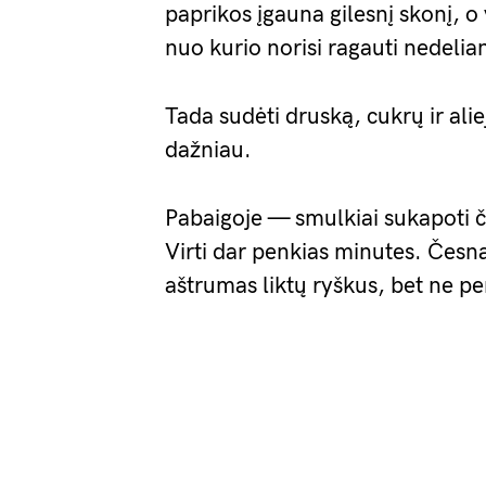
paprikos įgauna gilesnį skonį, o 
nuo kurio norisi ragauti nedelia
Tada sudėti druską, cukrų ir ali
dažniau.
Pabaigoje — smulkiai sukapoti če
Virti dar penkias minutes. Česna
aštrumas liktų ryškus, bet ne per