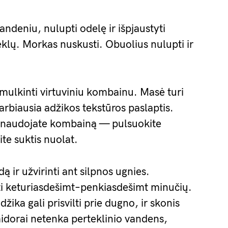
ndeniu, nulupti odelę ir išpjaustyti
sėklų. Morkas nuskusti. Obuolius nulupti ir
ulkinti virtuviniu kombainu. Masė turi
varbiausia adžikos tekstūros paslaptis.
ei naudojate kombainą — pulsuokite
te suktis nuolat.
ą ir užvirinti ant silpnos ugnies.
ti keturiasdešimt–penkiasdešimt minučių.
ika gali prisvilti prie dugno, ir skonis
midorai netenka perteklinio vandens,