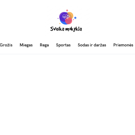
Grožis
Miegas
Rega
Sportas
Sodas ir daržas
Priemonės