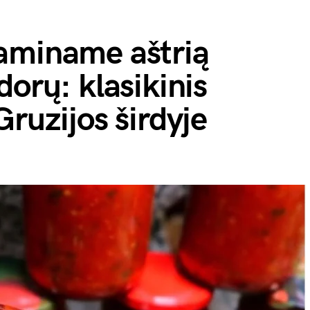
aminame aštrią
dorų: klasikinis
Gruzijos širdyje