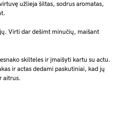
virtuvę užlieja šiltas, sodrus aromatas,
nt.
ejų. Virti dar dešimt minučių, maišant
snako skilteles ir įmaišyti kartu su actu.
kas ir actas dedami paskutiniai, kad jų
 aitrus.