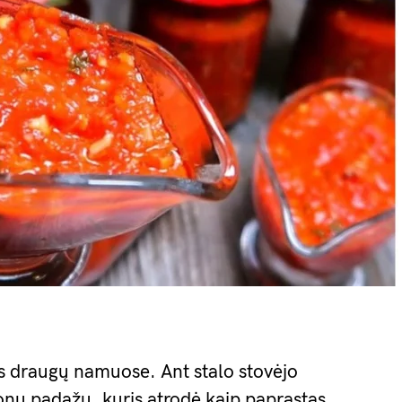
 draugų namuose. Ant stalo stovėjo
donu padažu, kuris atrodė kaip paprastas