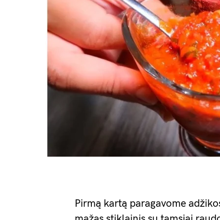
Pirmą kartą paragavome adžikos
mažas stiklainis su tamsiai rau