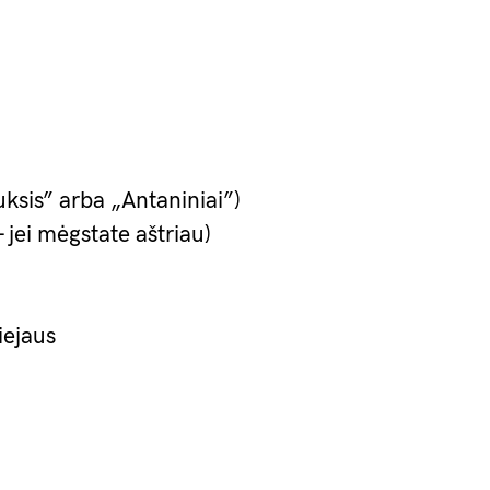
uksis” arba „Antaniniai”)
 jei mėgstate aštriau)
iejaus