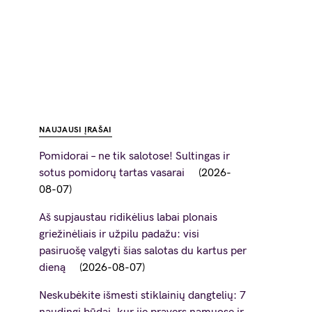
NAUJAUSI ĮRAŠAI
Pomidorai – ne tik salotose! Sultingas ir
sotus pomidorų tartas vasarai
2026-
08-07
Aš supjaustau ridikėlius labai plonais
griežinėliais ir užpilu padažu: visi
pasiruošę valgyti šias salotas du kartus per
dieną
2026-08-07
Neskubėkite išmesti stiklainių dangtelių: 7