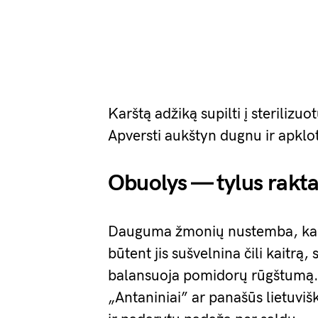
Karštą adžiką supilti į sterilizuot
Apversti aukštyn dugnu ir apkloti
Obuolys — tylus rakt
Dauguma žmonių nustemba, kai s
būtent jis sušvelnina čili kaitrą
balansuoja pomidorų rūgštumą. T
„Antaniniai” ar panašūs lietuviš