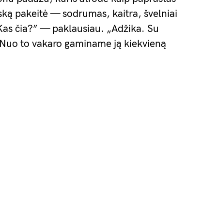
ską pakeitė — sodrumas, kaitra, švelniai
„Kas čia?” — paklausiau. „Adžika. Su
 Nuo to vakaro gaminame ją kiekvieną