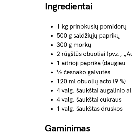
Ingredientai
1 kg prinokusių pomidorų
500 g saldžiųjų paprikų
300 g morkų
2 rūgštūs obuoliai (pvz., „A
1 aitrioji paprika (daugiau —
½ česnako galvutės
120 ml obuolių acto (9 %)
4 valg. šaukštai augalinio al
4 valg. šaukštai cukraus
1 valg. šaukštas druskos
Gaminimas