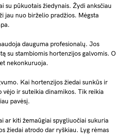
i su pūkuotais žiedynais. Žydi anksčiau
aži jau nuo birželio pradžios. Mėgsta
mpa.
į naudoja dauguma profesionalų. Jos
stą su stambiomis hortenzijos galvomis. O
 bet nekonkuruoja.
gvumo. Kai hortenzijos žiedai sunkūs ir
 vėjo ir suteikia dinamikos. Tik reikia
iau pavėsį.
i ar kiti žemaūgiai spygliuočiai sukuria
os žiedai atrodo dar ryškiau. Lyg rėmas