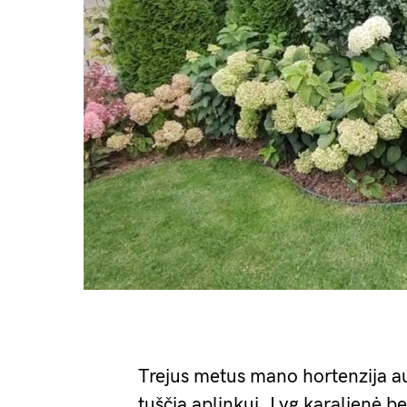
Trejus metus mano hortenzija au
tuščia aplinkui. Lyg karalienė b