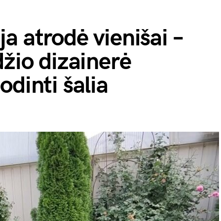
a atrodė vienišai –
džio dizainerė
odinti šalia