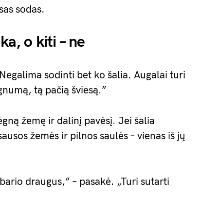
isas sodas.
ka, o kiti – ne
Negalima sodinti bet ko šalia. Augalai turi
gnumą, tą pačią šviesą.”
gną žemę ir dalinį pavėsį. Jei šalia
ausos žemės ir pilnos saulės – vienas iš jų
ario draugus,” – pasakė. „Turi sutarti