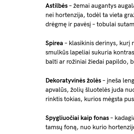
Astilbės
– žemai augantys augala
nei hortenzija, todėl ta vieta gr
drėgmę ir pavėsį – tobulai suta
Spirea
– klasikinis derinys, kur
smulkūs lapeliai sukuria kontra
balti ar rožiniai žiedai papildo,
Dekoratyvinės žolės
– įneša len
apvalūs, žolių šluotelės juda nuo
rinktis tokias, kurios mėgsta pus
Spygliuočiai kaip fonas
– kadagia
tamsų foną, nuo kurio hortenzij