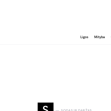
Ligos
Mityba
S
SODAS IR DARŽAS