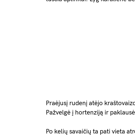
Praėjusį rudenį atėjo kraštovaiz
Pažvelgė į hortenziją ir paklaus
Po kelių savaičių ta pati vieta at