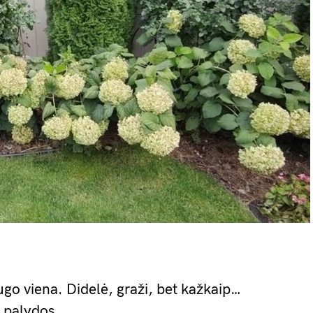
go viena. Didelė, graži, bet kažkaip…
e palydos.