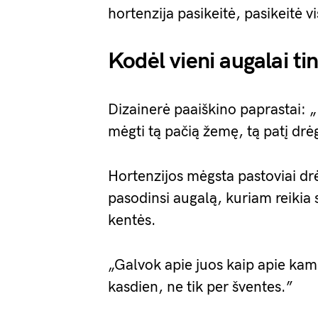
hortenzija pasikeitė, pasikeitė v
Kodėl vieni augalai tin
Dizainerė paaiškino paprastai: „
mėgti tą pačią žemę, tą patį drė
Hortenzijos mėgsta pastoviai drė
pasodinsi augalą, kuriam reikia s
kentės.
„Galvok apie juos kaip apie kamb
kasdien, ne tik per šventes.”