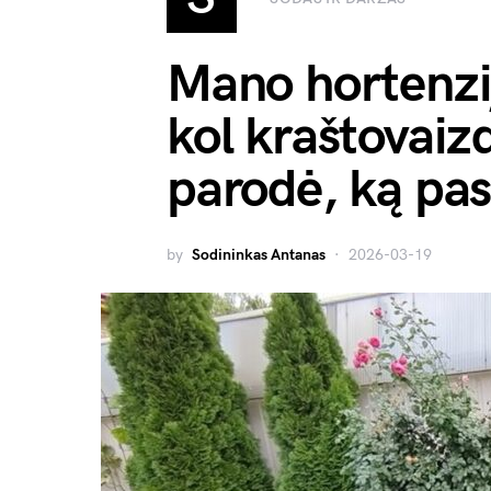
Mano hortenzij
kol kraštovaiz
parodė, ką pas
by
Sodininkas Antanas
2026-03-19