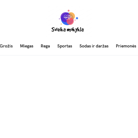
Grožis
Miegas
Rega
Sportas
Sodas ir daržas
Priemonės