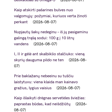
delikatesas su omega-3
2026-08-07
Kaip atskirti pašarines bulves nuo
valgomųjų: požymiai, kuriuos verta žinoti
perkant
2026-08-07
Nupjautų šakų nedeginu – iš jų pasigaminu
galingą trąšą sodui: 100 g į 10 litrų
vandens
2026-08-07
I, II ir gėlė ant skalbiklio stalčiuko: vieną
skyrių dauguma pildo ne ten
2026-08-
07
Prie baklažanų nebeeinu su tuščiu
laistytuvu: viena klaida man kainavo
gražius, lygius vaisius
2026-08-07
Kaip išlaikyti drėgnas servetėles šviežias:
paprastas būdas, kad neišdžiūtų
2026-
08-07