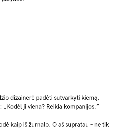
džio dizainerė padėti sutvarkyti kiemą.
ė: „Kodėl ji viena? Reikia kompanijos.”
rodė kaip iš žurnalo. O aš supratau – ne tik