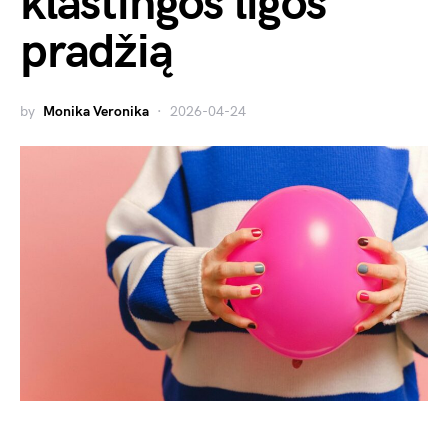
klastingos ligos
pradžią
by
Monika Veronika
2026-04-24