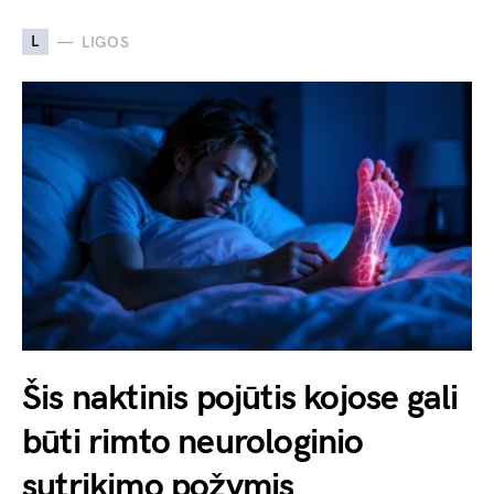
L
LIGOS
Šis naktinis pojūtis kojose gali
būti rimto neurologinio
sutrikimo požymis