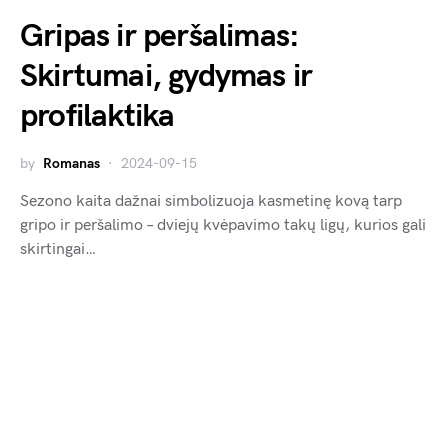
Gripas ir peršalimas:
Skirtumai, gydymas ir
profilaktika
by
Romanas
2024-09-15
Sezono kaita dažnai simbolizuoja kasmetinę kovą tarp
gripo ir peršalimo – dviejų kvėpavimo takų ligų, kurios gali
skirtingai…