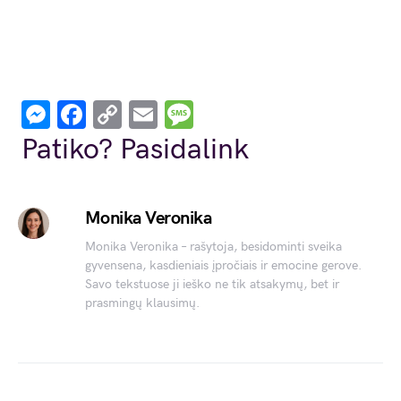
Messenger
Facebook
Copy
Email
Message
Link
Patiko? Pasidalink
Monika Veronika
Monika Veronika – rašytoja, besidominti sveika
gyvensena, kasdieniais įpročiais ir emocine gerove.
Savo tekstuose ji ieško ne tik atsakymų, bet ir
prasmingų klausimų.