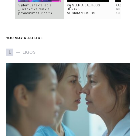
5 įdomūs faktai apie
KĄ SLEPIA BALTIJOS
KAS SUKŪRĖ
„TikTok“: ką reiškia
JŪRA? 5
INTELEKTĄ?
pavadinimas ir ne tik
NUGRIMZDUSIOS...
ISTORIJA IR 
YOU MAY ALSO LIKE
L
LIGOS