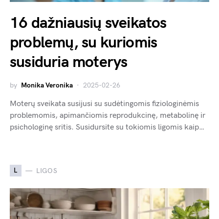
16 dažniausių sveikatos
problemų, su kuriomis
susiduria moterys
by
Monika Veronika
2025-02-26
Moterų sveikata susijusi su sudėtingomis fiziologinėmis
problemomis, apimančiomis reprodukcinę, metabolinę ir
psichologinę sritis. Susidursite su tokiomis ligomis kaip…
L
LIGOS