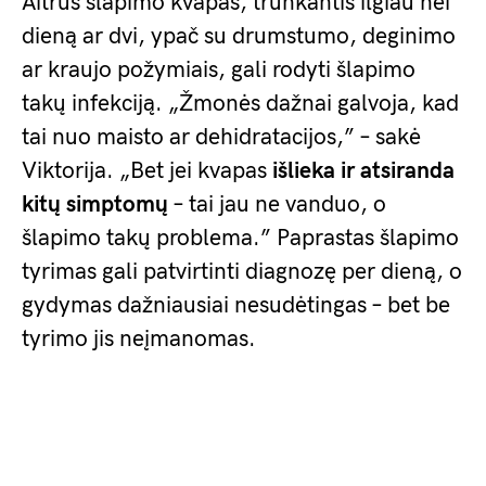
Aitrus šlapimo kvapas, trunkantis ilgiau nei
dieną ar dvi, ypač su drumstumo, deginimo
ar kraujo požymiais, gali rodyti šlapimo
takų infekciją. „Žmonės dažnai galvoja, kad
tai nuo maisto ar dehidratacijos,” – sakė
Viktorija. „Bet jei kvapas
išlieka ir atsiranda
kitų simptomų
– tai jau ne vanduo, o
šlapimo takų problema.” Paprastas šlapimo
tyrimas gali patvirtinti diagnozę per dieną, o
gydymas dažniausiai nesudėtingas – bet be
tyrimo jis neįmanomas.