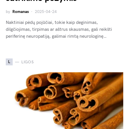
by
Romanas
2025-04-24
Naktiniai pėdų pojūčiai, tokie kaip deginimas,
dilgčiojimas, tirpimas ar aštrus skausmas, gali reikšti
periferinę neuropatiją, galimai rimtą neurologinę…
L
LIGOS