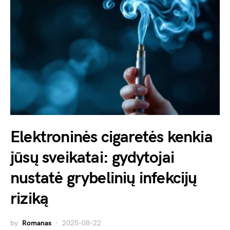
Elektroninės cigaretės kenkia
jūsų sveikatai: gydytojai
nustatė grybelinių infekcijų
riziką
by
Romanas
2025-08-22