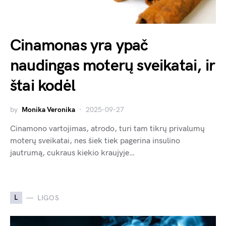
Cinamonas yra ypač
naudingas moterų sveikatai, ir
štai kodėl
by
Monika Veronika
2025-09-27
Cinamono vartojimas, atrodo, turi tam tikrų privalumų
moterų sveikatai, nes šiek tiek pagerina insulino
jautrumą, cukraus kiekio kraujyje…
L
LIGOS