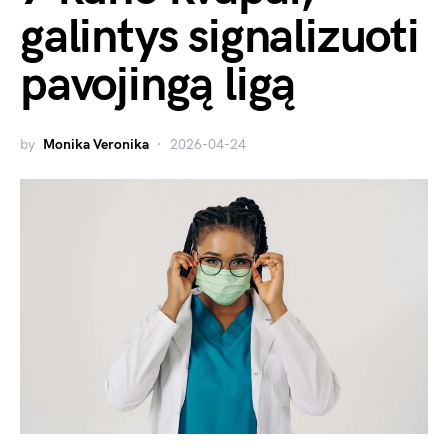
galintys signalizuoti
pavojingą ligą
by
Monika Veronika
2026-04-24