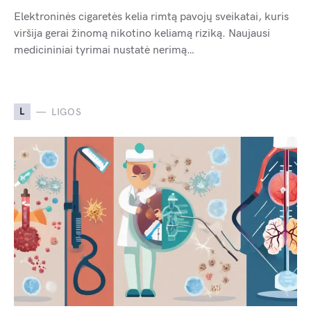
Elektroninės cigaretės kelia rimtą pavojų sveikatai, kuris
viršija gerai žinomą nikotino keliamą riziką. Naujausi
medicininiai tyrimai nustatė nerimą…
L
LIGOS