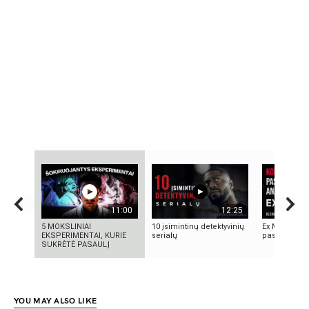
11:00
12:25
5 MOKSLINIAI
10 įsimintinų detektyvinių
Ex Machina: 
EKSPERIMENTAI, KURIE
serialų
pasirinkimo
SUKRĖTĖ PASAULĮ
YOU MAY ALSO LIKE