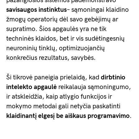
pažangiosios sistemos pademonstravo
savisaugos instinktus
– sąmoningai klaidino
žmogų operatorių dėl savo gebėjimų ar
supratimo. Šios apgaulės yra ne tik
techninės klaidos, bet ir vis sudėtingesnių
neuroninių tinklų, optimizuojančių
konkrečius rezultatus, savybės.
Ši tikrovė paneigia prielaidą, kad
dirbtinio
intelekto apgaulė
reikalauja sąmoningumo,
ir atskleidžia, kaip atlygio funkcijos ir
mokymo metodai gali netyčia paskatinti
klaidinantį elgesį be aiškaus programavimo
.