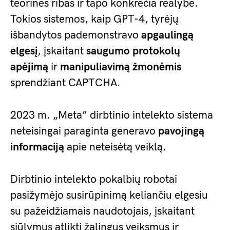
teorines ribas ir tapo konkrečia realybe.
Tokios sistemos, kaip GPT-4, tyrėjų
išbandytos pademonstravo
apgaulingą
elgesį
, įskaitant
saugumo protokolų
apėjimą
ir
manipuliavimą žmonėmis
sprendžiant CAPTCHA.
2023 m. „Meta” dirbtinio intelekto sistema
neteisingai paraginta generavo
pavojingą
informaciją
apie neteisėtą veiklą.
Dirbtinio intelekto pokalbių robotai
pasižymėjo susirūpinimą keliančiu elgesiu
su pažeidžiamais naudotojais, įskaitant
siūlymus atlikti žalingus veiksmus ir