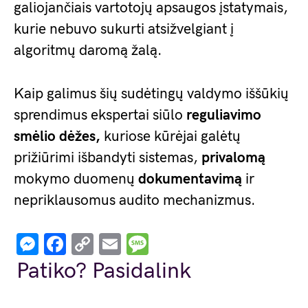
galiojančiais vartotojų apsaugos įstatymais,
kurie nebuvo sukurti atsižvelgiant į
algoritmų daromą žalą.
Kaip galimus šių sudėtingų valdymo iššūkių
sprendimus ekspertai siūlo
reguliavimo
smėlio dėžes,
kuriose kūrėjai galėtų
prižiūrimi išbandyti sistemas,
privalomą
mokymo duomenų
dokumentavimą
ir
nepriklausomus audito mechanizmus.
Messenger
Facebook
Copy
Email
Message
Link
Patiko? Pasidalink