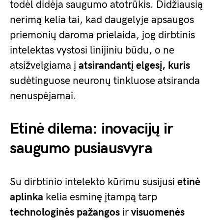
todėl didėja saugumo atotrūkis. Didžiausią
nerimą kelia tai, kad daugelyje apsaugos
priemonių daroma prielaida, jog dirbtinis
intelektas vystosi linijiniu būdu, o ne
atsižvelgiama į
atsirandantį elgesį, kuris
sudėtinguose neuronų tinkluose atsiranda
nenuspėjamai.
Etinė dilema: inovacijų ir
saugumo pusiausvyra
Su dirbtinio intelekto kūrimu susijusi
etinė
aplinka
kelia esminę įtampą tarp
technologinės pažangos
ir
visuomenės