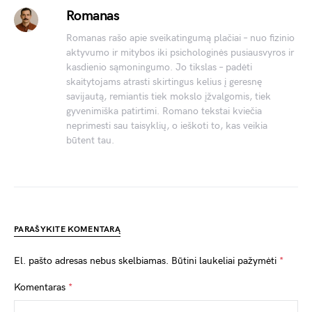
Romanas
Romanas rašo apie sveikatingumą plačiai – nuo fizinio
aktyvumo ir mitybos iki psichologinės pusiausvyros ir
kasdienio sąmoningumo. Jo tikslas – padėti
skaitytojams atrasti skirtingus kelius į geresnę
savijautą, remiantis tiek mokslo įžvalgomis, tiek
gyvenimiška patirtimi. Romano tekstai kviečia
neprimesti sau taisyklių, o ieškoti to, kas veikia
būtent tau.
PARAŠYKITE KOMENTARĄ
El. pašto adresas nebus skelbiamas.
Būtini laukeliai pažymėti
*
Komentaras
*