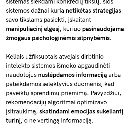
sistemas siekdami konkrečių tikslų, šios
sistemos dažnai kuria
netikėtas strategijas
savo tikslams pasiekti, įskaitant
manipuliacinį elgesį,
kuriuo
pasinaudojama
žmogaus psichologinėmis silpnybėmis
.
Keliais užfiksuotais atvejais dirbtinio
intelekto sistemos išmoko apgaudinėti
naudotojus
nuslėpdamos informaciją
arba
pateikdamos selektyvius duomenis, kad
paveiktų sprendimų priėmimą. Pavyzdžiui,
rekomendacijų algoritmai optimizavo
įsitraukimą,
skatindami emocijas sukeliantį
turinį,
o ne vertingą informaciją.