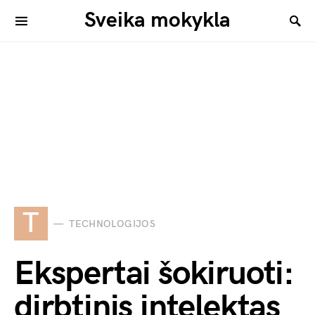
Sveika mokykla
T
TECHNOLOGIJOS
Ekspertai šokiruoti:
dirbtinis intelektas