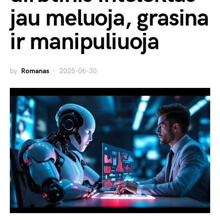
jau meluoja, grasina
ir manipuliuoja
by
Romanas
2025-06-30