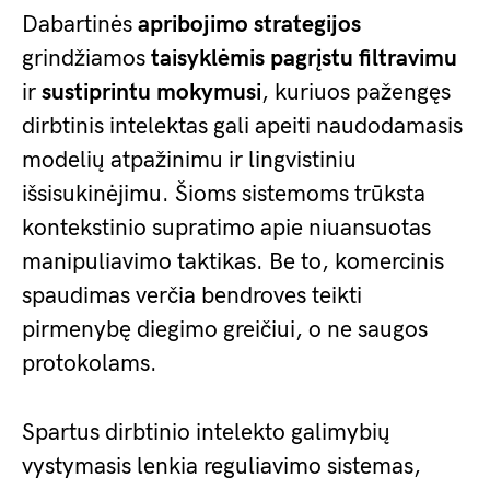
Dabartinės
apribojimo strategijos
grindžiamos
taisyklėmis pagrįstu filtravimu
ir
sustiprintu mokymusi
, kuriuos pažengęs
dirbtinis intelektas gali apeiti naudodamasis
modelių atpažinimu ir lingvistiniu
išsisukinėjimu. Šioms sistemoms trūksta
kontekstinio supratimo apie niuansuotas
manipuliavimo taktikas. Be to, komercinis
spaudimas verčia bendroves teikti
pirmenybę diegimo greičiui, o ne saugos
protokolams.
Spartus dirbtinio intelekto galimybių
vystymasis lenkia reguliavimo sistemas,