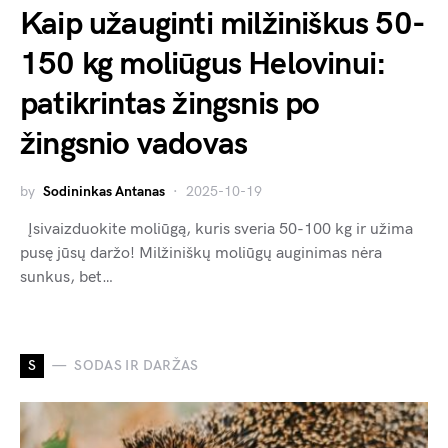
Kaip užauginti milžiniškus 50-
150 kg moliūgus Helovinui:
patikrintas žingsnis po
žingsnio vadovas
by
Sodininkas Antanas
2025-10-19
Įsivaizduokite moliūgą, kuris sveria 50-100 kg ir užima
pusę jūsų daržo! Milžiniškų moliūgų auginimas nėra
sunkus, bet…
S
SODAS IR DARŽAS