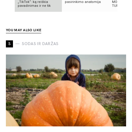
„TikTok“: ką reiškia
pasirinkimo anatomija
MOKSLININK
pavadinimas ir ne tik
TURIME BŪTI
YOU MAY ALSO LIKE
S
SODAS IR DARŽAS