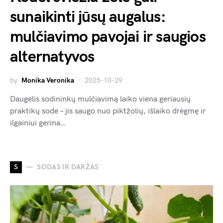
sunaikinti jūsų augalus:
mulčiavimo pavojai ir saugios
alternatyvos
by
Monika Veronika
2025-10-29
Daugelis sodininkų mulčiavimą laiko viena geriausių
praktikų sode – jis saugo nuo piktžolių, išlaiko drėgmę ir
ilgainiui gerina…
S
SODAS IR DARŽAS