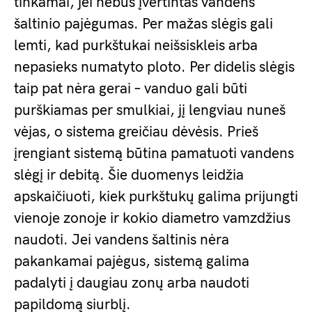
tinkamai, jei nebus įvertintas vandens
šaltinio pajėgumas. Per mažas slėgis gali
lemti, kad purkštukai neišsiskleis arba
nepasieks numatyto ploto. Per didelis slėgis
taip pat nėra gerai – vanduo gali būti
purškiamas per smulkiai, jį lengviau nuneš
vėjas, o sistema greičiau dėvėsis. Prieš
įrengiant sistemą būtina pamatuoti vandens
slėgį ir debitą. Šie duomenys leidžia
apskaičiuoti, kiek purkštukų galima prijungti
vienoje zonoje ir kokio diametro vamzdžius
naudoti. Jei vandens šaltinis nėra
pakankamai pajėgus, sistemą galima
padalyti į daugiau zonų arba naudoti
papildomą siurblį.