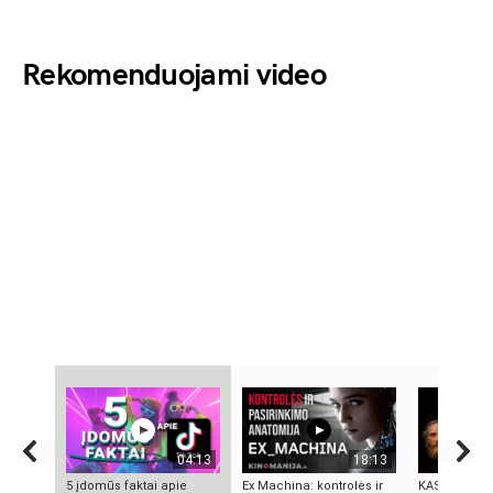
Rekomenduojami video
04:13
18:13
5 įdomūs faktai apie
Ex Machina: kontrolės ir
KAS IŠRADO