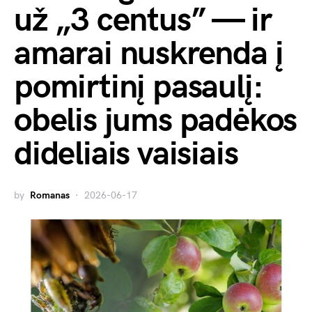
už „3 centus” — ir
amarai nuskrenda į
pomirtinį pasaulį:
obelis jums padėkos
dideliais vaisiais
by
Romanas
2026-06-17