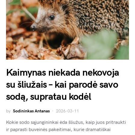
Kaimynas niekada nekovoja
su šliužais – kai parodė savo
sodą, supratau kodėl
by
Sodininkas Antanas
2026-03-11
Kokie sodo sąjungininkai ėda šliužus, kaip juos pritraukti
ir paprasti buveinės pakeitimai, kurie dramatiškai