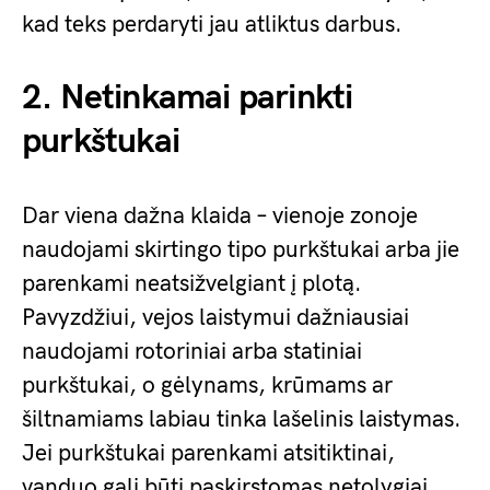
kad teks perdaryti jau atliktus darbus.
2. Netinkamai parinkti
purkštukai
Dar viena dažna klaida – vienoje zonoje
naudojami skirtingo tipo purkštukai arba jie
parenkami neatsižvelgiant į plotą.
Pavyzdžiui, vejos laistymui dažniausiai
naudojami rotoriniai arba statiniai
purkštukai, o gėlynams, krūmams ar
šiltnamiams labiau tinka lašelinis laistymas.
Jei purkštukai parenkami atsitiktinai,
vanduo gali būti paskirstomas netolygiai,