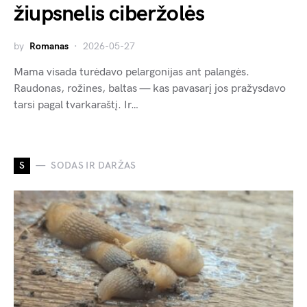
žiupsnelis ciberžolės
by
Romanas
2026-05-27
Mama visada turėdavo pelargonijas ant palangės.
Raudonas, rožines, baltas — kas pavasarį jos pražysdavo
tarsi pagal tvarkaraštį. Ir…
S
SODAS IR DARŽAS