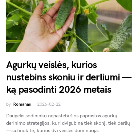
Agurkų veislės, kurios
nustebins skoniu ir derliumi —
ką pasodinti 2026 metais
by
Romanas
2026-02-22
Daugelis sodininkų nepastebi šios paprastos agurkų
derinimo strategijos, kuri dvigubina tiek skonį, tiek derlių
—sužinokite, kurios dvi veislės dominuoja.