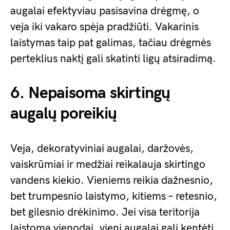
augalai efektyviau pasisavina drėgmę, o
veja iki vakaro spėja pradžiūti. Vakarinis
laistymas taip pat galimas, tačiau drėgmės
perteklius naktį gali skatinti ligų atsiradimą.
6. Nepaisoma skirtingų
augalų poreikių
Veja, dekoratyviniai augalai, daržovės,
vaiskrūmiai ir medžiai reikalauja skirtingo
vandens kiekio. Vieniems reikia dažnesnio,
bet trumpesnio laistymo, kitiems – retesnio,
bet gilesnio drėkinimo. Jei visa teritorija
laistoma vienodai, vieni augalai gali kentėti