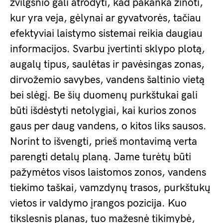
žvilgsnio gali atrodyti, kad pakanka žinoti,
kur yra veja, gėlynai ar gyvatvorės, tačiau
efektyviai laistymo sistemai reikia daugiau
informacijos. Svarbu įvertinti sklypo plotą,
augalų tipus, saulėtas ir pavėsingas zonas,
dirvožemio savybes, vandens šaltinio vietą
bei slėgį. Be šių duomenų purkštukai gali
būti išdėstyti netolygiai, kai kurios zonos
gaus per daug vandens, o kitos liks sausos.
Norint to išvengti, prieš montavimą verta
parengti detalų planą. Jame turėtų būti
pažymėtos visos laistomos zonos, vandens
tiekimo taškai, vamzdynų trasos, purkštukų
vietos ir valdymo įrangos pozicija. Kuo
tikslesnis planas, tuo mažesnė tikimybė,