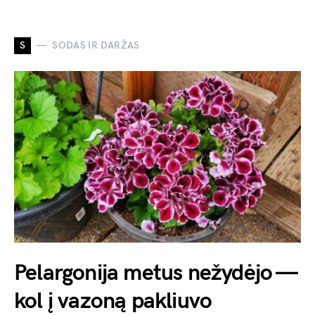
S
SODAS IR DARŽAS
Pelargonija metus nežydėjo —
kol į vazoną pakliuvo