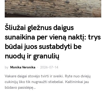
Šliužai gležnus daigus
sunaikina per vieną naktį: trys
būdai juos sustabdyti be
nuodų ir granulių
by
Monika Veronika
2026-07-14
Vakare daigai stovėjo tvirti ir sveiki. Ryte nuo dviejų
cukinijų liko tik nugraužti stiebeliai. Kaltininkai jau
būdavo pasislėpę…