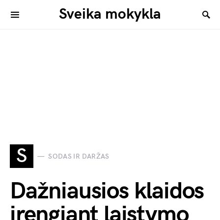
Sveika mokykla
S
SODAS IR DARŽAS
Dažniausios klaidos
įrengiant laistymo