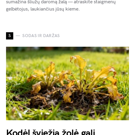
sumažina šliužų daromą žalą — atraskite staigmenų
gelbėtojus, laukiančius jūsų kieme.
S
SODAS IR DARŽAS
Kodėl šviežia žolė gali