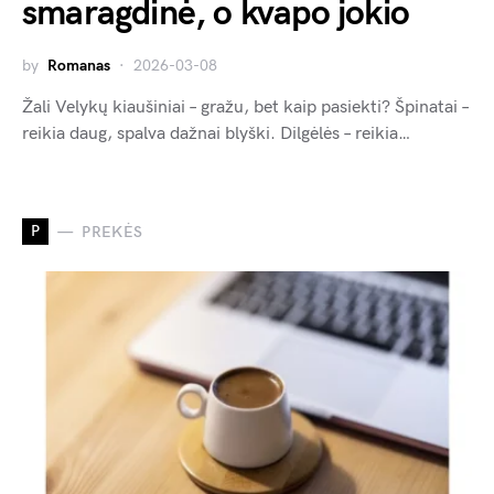
smaragdinė, o kvapo jokio
by
Romanas
2026-03-08
Žali Velykų kiaušiniai – gražu, bet kaip pasiekti? Špinatai –
reikia daug, spalva dažnai blyški. Dilgėlės – reikia…
P
PREKĖS