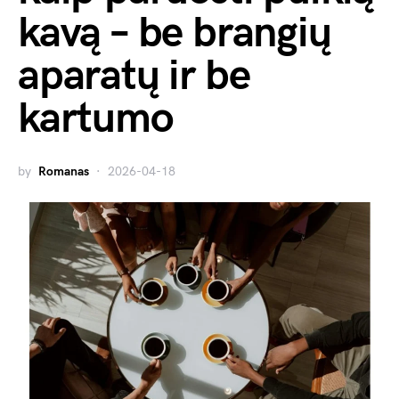
kavą – be brangių
aparatų ir be
kartumo
by
Romanas
2026-04-18