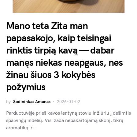
Mano teta Zita man
papasakojo, kaip teisingai
rinktis tirpią kavą — dabar
manęs niekas neapgaus, nes
žinau šiuos 3 kokybės
požymius
by
Sodininkas Antanas
2026-01-02
Parduotuvėje prieš kavos lentyną stoviu ir žiūriu į dešimtis
spalvingų indelių. Visi žada nepakartojamą skonį, tikrą
aromatiką ir…