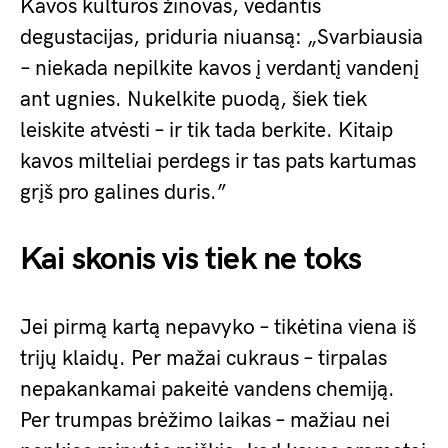
Kavos kultūros žinovas, vedantis
degustacijas, priduria niuansą: „Svarbiausia
– niekada nepilkite kavos į verdantį vandenį
ant ugnies. Nukelkite puodą, šiek tiek
leiskite atvėsti – ir tik tada berkite. Kitaip
kavos milteliai perdegs ir tas pats kartumas
grįš pro galines duris.”
Kai skonis vis tiek ne toks
Jei pirmą kartą nepavyko – tikėtina viena iš
trijų klaidų. Per mažai cukraus – tirpalas
nepakankamai pakeitė vandens chemiją.
Per trumpas brėžimo laikas – mažiau nei