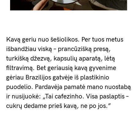
Kavą geriu nuo šešiolikos. Per tuos metus
išbandžiau viską – prancūzišką presą,
turkišką džezvą, kapsulių aparatą, lėtą
filtravimą. Bet geriausią kavą gyvenime
gėriau Brazilijos gatvėje iš plastikinio
puodelio. Pardavėja pamatė mano nuostabą
ir nusijuokė: „Tai cafezinho. Visa paslaptis –
cukrų dedame prieš kavą, ne po jos.”