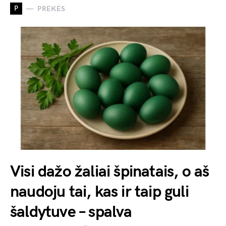
P
PREKĖS
Visi dažo žaliai špinatais, o aš
naudoju tai, kas ir taip guli
šaldytuve – spalva