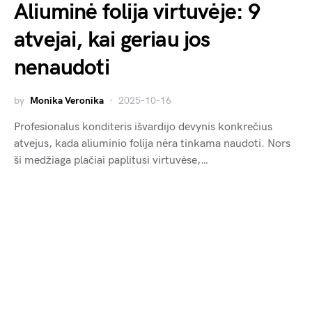
Aliuminė folija virtuvėje: 9
atvejai, kai geriau jos
nenaudoti
by
Monika Veronika
2025-10-16
Profesionalus konditeris išvardijo devynis konkrečius
atvejus, kada aliuminio folija nėra tinkama naudoti. Nors
ši medžiaga plačiai paplitusi virtuvėse,…