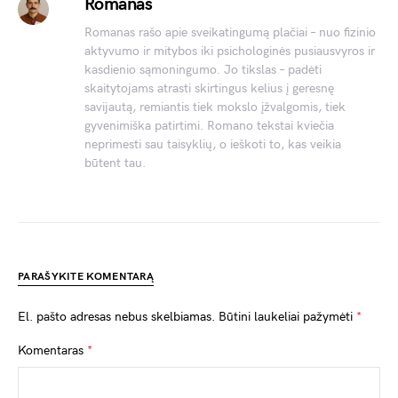
Romanas
Romanas rašo apie sveikatingumą plačiai – nuo fizinio
aktyvumo ir mitybos iki psichologinės pusiausvyros ir
kasdienio sąmoningumo. Jo tikslas – padėti
skaitytojams atrasti skirtingus kelius į geresnę
savijautą, remiantis tiek mokslo įžvalgomis, tiek
gyvenimiška patirtimi. Romano tekstai kviečia
neprimesti sau taisyklių, o ieškoti to, kas veikia
būtent tau.
PARAŠYKITE KOMENTARĄ
El. pašto adresas nebus skelbiamas.
Būtini laukeliai pažymėti
*
Komentaras
*