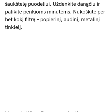
šaukštelę puodeliui. Uždenkite dangčiu ir
palikite penkioms minutėms. Nukoškite per
bet kokį filtrą – popierinį, audinį, metalinį
tinklelį.