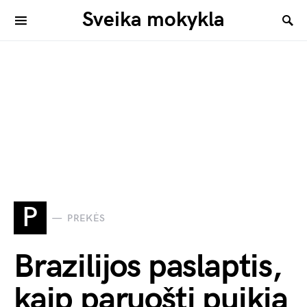
Sveika mokykla
P
PREKĖS
Brazilijos paslaptis,
kaip paruošti puikią