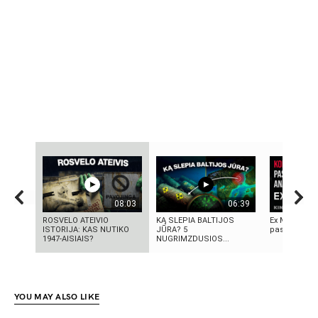
08:03
06:39
ROSVELO ATEIVIO
KĄ SLEPIA BALTIJOS
Ex Machina: 
ISTORIJA: KAS NUTIKO
JŪRA? 5
pasirinkimo
1947-AISIAIS?
NUGRIMZDUSIOS...
YOU MAY ALSO LIKE