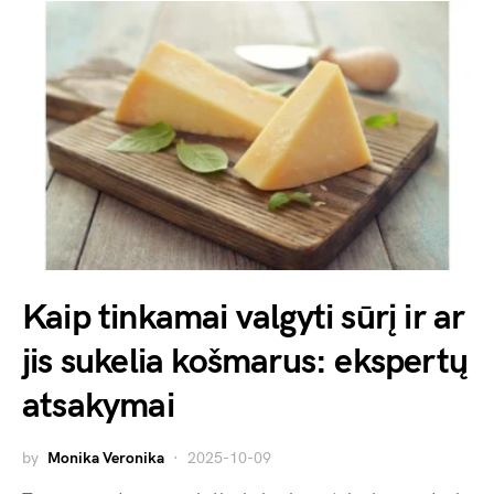
Kaip tinkamai valgyti sūrį ir ar
jis sukelia košmarus: ekspertų
atsakymai
by
Monika Veronika
2025-10-09