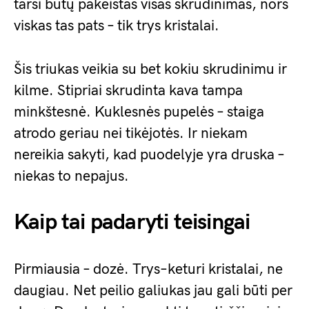
tarsi būtų pakeistas visas skrudinimas, nors
viskas tas pats – tik trys kristalai.
Šis triukas veikia su bet kokiu skrudinimu ir
kilme. Stipriai skrudinta kava tampa
minkštesnė. Kuklesnės pupelės – staiga
atrodo geriau nei tikėjotės. Ir niekam
nereikia sakyti, kad puodelyje yra druska –
niekas to nepajus.
Kaip tai padaryti teisingai
Pirmiausia – dozė. Trys–keturi kristalai, ne
daugiau. Net peilio galiukas jau gali būti per