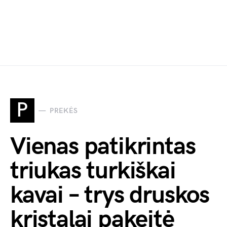
P
PREKĖS
Vienas patikrintas
triukas turkiškai
kavai – trys druskos
kristalai pakeitė