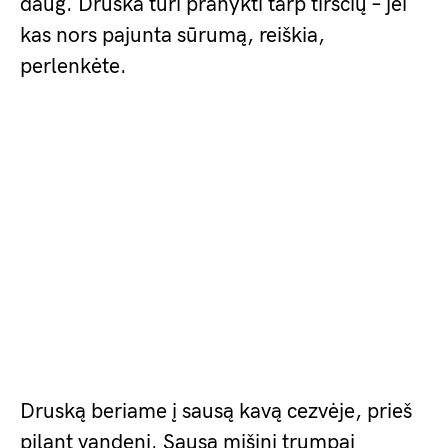
daug. Druska turi pranykti tarp tirščių – jei
kas nors pajunta sūrumą, reiškia,
perlenkėte.
Druską beriame į sausą kavą cezvėje, prieš
pilant vandenį. Sausą mišinį trumpai