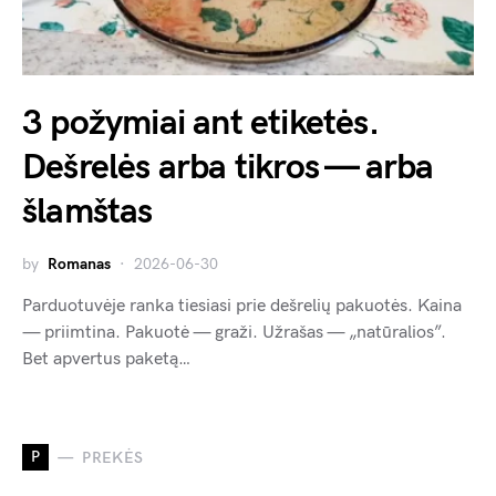
3 požymiai ant etiketės.
Dešrelės arba tikros — arba
šlamštas
by
Romanas
2026-06-30
Parduotuvėje ranka tiesiasi prie dešrelių pakuotės. Kaina
— priimtina. Pakuotė — graži. Užrašas — „natūralios”.
Bet apvertus paketą…
P
PREKĖS