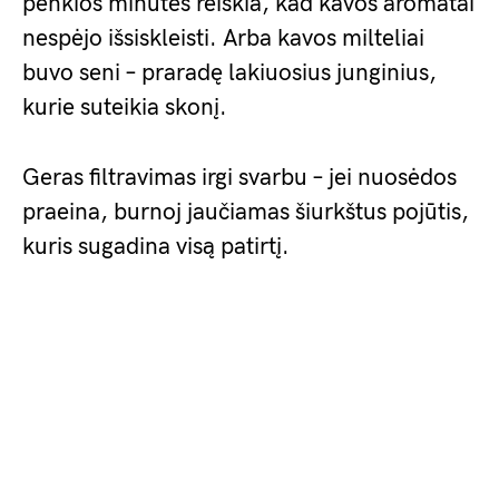
penkios minutės reiškia, kad kavos aromatai
nespėjo išsiskleisti. Arba kavos milteliai
buvo seni – praradę lakiuosius junginius,
kurie suteikia skonį.
Geras filtravimas irgi svarbu – jei nuosėdos
praeina, burnoj jaučiamas šiurkštus pojūtis,
kuris sugadina visą patirtį.