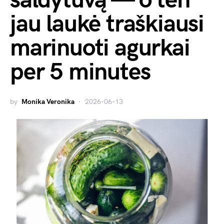
šaldytuvą — o ten
jau laukė traškiausi
marinuoti agurkai
per 5 minutes
by
Monika Veronika
2026-06-13