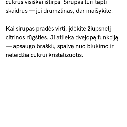
cukrus visiškai ištirps. Sirupas turi tapti
skaidrus — jei drumzlinas, dar maišykite.
Kai sirupas pradės virti, įdėkite žiupsnelį
citrinos rūgšties. Ji atlieka dvejopą funkciją
— apsaugo braškių spalvą nuo blukimo ir
neleidžia cukrui kristalizuotis.