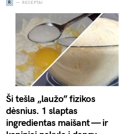
R
RECEPTAI
Ši tešla „laužo” fizikos
dėsnius. 1 slaptas
ingredientas maišant — ir