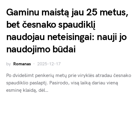
Gaminu maistą jau 25 metus,
bet česnako spaudiklį
naudojau neteisingai: nauji jo
naudojimo būdai
by
Romanas
2025-12-17
Po dvidešimt penkerių metų prie viryklės atradau česnako
spaudiklio paslaptį. Pasirodo, visą laiką dariau vieną
esminę klaidą, dėl…