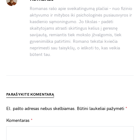
Romanas rašo apie sveikatingumą plačiai – nuo fizinio
aktyvumo ir mitybos iki psichologinės pusiausvyros ir
kasdienio sąmoningumo. Jo tikslas – padėti
skaitytojams atrasti skirtingus kelius į geresnę
savijautą, remiantis tiek mokslo įžvalgomis, tiek
gyvenimiška patirtimi. Romano tekstai kviečia
neprimesti sau taisyklių, o ieškoti to, kas veikia
būtent tau.
PARAŠYKITE KOMENTARĄ
El. pašto adresas nebus skelbiamas.
Būtini laukeliai pažymėti
*
Komentaras
*