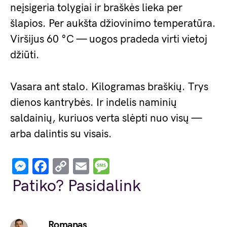
neįsigeria tolygiai ir braškės lieka per
šlapios. Per aukšta džiovinimo temperatūra.
Viršijus 60 °C — uogos pradeda virti vietoj
džiūti.
Vasara ant stalo. Kilogramas braškių. Trys
dienos kantrybės. Ir indelis naminių
saldainių, kuriuos verta slėpti nuo visų —
arba dalintis su visais.
Messenger
Facebook
Copy
Email
Message
Link
Patiko? Pasidalink
Romanas