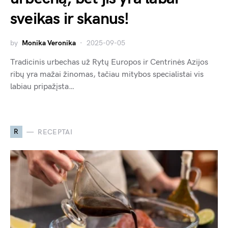
sveikas ir skanus!
by
Monika Veronika
2025-09-05
Tradicinis urbechas už Rytų Europos ir Centrinės Azijos
ribų yra mažai žinomas, tačiau mitybos specialistai vis
labiau pripažįsta…
R
RECEPTAI