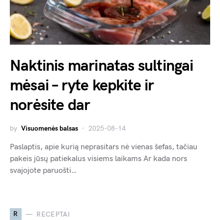
Naktinis marinatas sultingai
mėsai – ryte kepkite ir
norėsite dar
by
Visuomenės balsas
2025-08-14
Paslaptis, apie kurią neprasitars nė vienas šefas, tačiau
pakeis jūsų patiekalus visiems laikams Ar kada nors
svajojote paruošti…
R
RECEPTAI