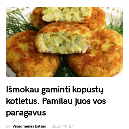
Išmokau gaminti kopūstų
kotletus. Pamilau juos vos
paragavus
by
Visuomenės balsas
2025-10-24