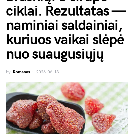
ciklai. Rezultatas —
naminiai saldainiai,
kuriuos vaikai slėpė
nuo suaugusiųjų
by
Romanas
2026-06-13