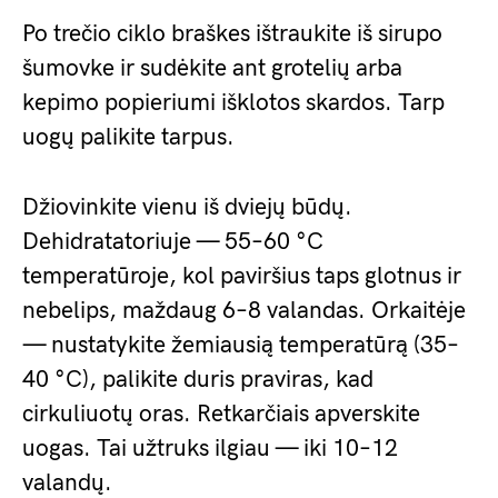
Po trečio ciklo braškes ištraukite iš sirupo
šumovke ir sudėkite ant grotelių arba
kepimo popieriumi išklotos skardos. Tarp
uogų palikite tarpus.
Džiovinkite vienu iš dviejų būdų.
Dehidratatoriuje — 55–60 °C
temperatūroje, kol paviršius taps glotnus ir
nebelips, maždaug 6–8 valandas. Orkaitėje
— nustatykite žemiausią temperatūrą (35–
40 °C), palikite duris praviras, kad
cirkuliuotų oras. Retkarčiais apverskite
uogas. Tai užtruks ilgiau — iki 10–12
valandų.