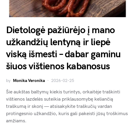
Dietologė pažiūrėjo į mano
užkandžių lentyną ir liepė
viską išmesti – dabar gaminu
šiuos vištienos kabanosus
by
Monika Veronika
2026-02-25
Šie aukštas baltymų kiekis turintys, orkaitėje traškinti
vištienos lazdelės suteikia priklausomybę keliančią
traškumą ir skonį — atsisakykite traškučių vardan
protingesnio užkandžio, kuris gali pakeisti jūsų troškimus
amžiams.