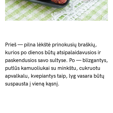
Prieš — pilna lėkštė prinokusių braškių,
kurios po dienos būtų atsipalaidavusios ir
paskendusios savo sultyse. Po — blizgantys,
putlūs kamuoliukai su minkštu, cukruotu
apvalkalu, kvepiantys taip, lyg vasara būtų
suspausta į vieną kąsnį.