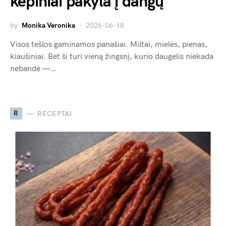
kepiniai pakyla į dangų
by
Monika Veronika
2026-06-18
Visos tešlos gaminamos panašiai. Miltai, mielės, pienas,
kiaušiniai. Bet ši turi vieną žingsnį, kurio daugelis niekada
nebandė —…
R
RECEPTAI