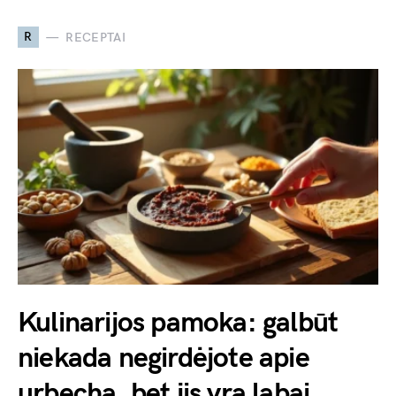
R
RECEPTAI
Kulinarijos pamoka: galbūt
niekada negirdėjote apie
urbechą, bet jis yra labai