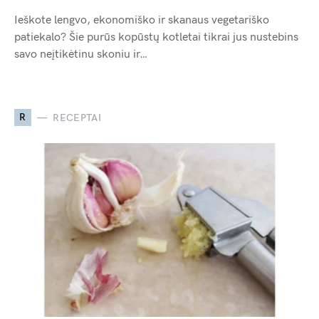
Ieškote lengvo, ekonomiško ir skanaus vegetariško
patiekalo? Šie purūs kopūstų kotletai tikrai jus nustebins
savo neįtikėtinu skoniu ir…
R
RECEPTAI