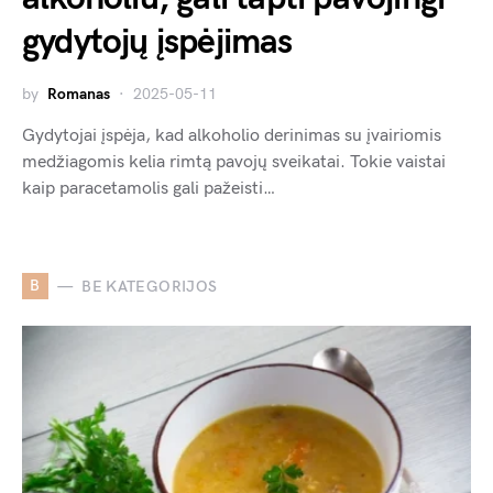
gydytojų įspėjimas
by
Romanas
2025-05-11
Gydytojai įspėja, kad alkoholio derinimas su įvairiomis
medžiagomis kelia rimtą pavojų sveikatai. Tokie vaistai
kaip paracetamolis gali pažeisti…
B
BE KATEGORIJOS