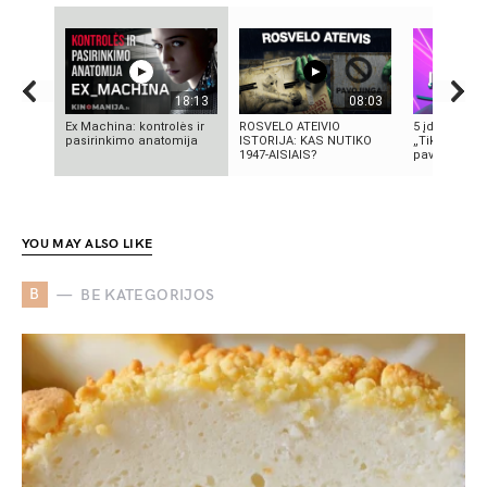
18:13
08:03
Ex Machina: kontrolės ir
ROSVELO ATEIVIO
5 įdomūs fak
pasirinkimo anatomija
ISTORIJA: KAS NUTIKO
„TikTok“: ką 
1947-AISIAIS?
pavadinimas 
YOU MAY ALSO LIKE
B
BE KATEGORIJOS