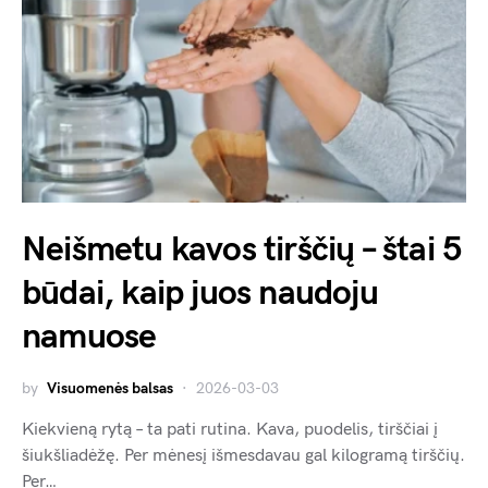
Neišmetu kavos tirščių – štai 5
būdai, kaip juos naudoju
namuose
by
Visuomenės balsas
2026-03-03
Kiekvieną rytą – ta pati rutina. Kava, puodelis, tirščiai į
šiukšliadėžę. Per mėnesį išmesdavau gal kilogramą tirščių.
Per…