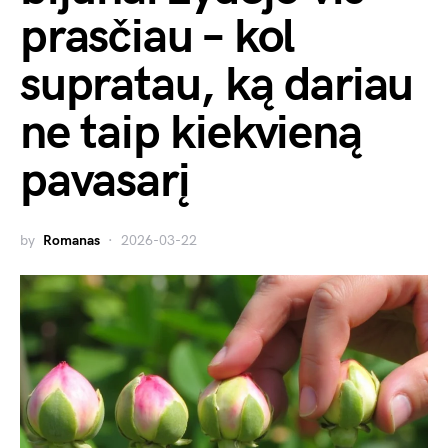
prasčiau – kol
supratau, ką dariau
ne taip kiekvieną
pavasarį
by
Romanas
2026-03-22