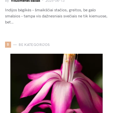
by
Visuomenės balsas
2025-06-13
Indijos bėgikės – šmaikščiai stačios, greitos, be galo
smalsios – tampa vis dažnesniais svečiais ne tik kiemuose,
bet…
B
BE KATEGORIJOS