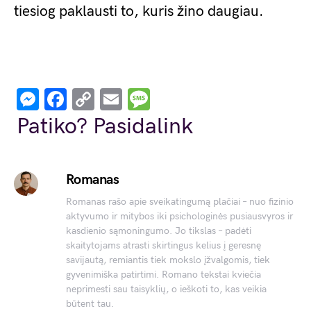
tiesiog paklausti to, kuris žino daugiau.
Messenger
Facebook
Copy
Email
Message
Link
Patiko? Pasidalink
Romanas
Romanas rašo apie sveikatingumą plačiai – nuo fizinio
aktyvumo ir mitybos iki psichologinės pusiausvyros ir
kasdienio sąmoningumo. Jo tikslas – padėti
skaitytojams atrasti skirtingus kelius į geresnę
savijautą, remiantis tiek mokslo įžvalgomis, tiek
gyvenimiška patirtimi. Romano tekstai kviečia
neprimesti sau taisyklių, o ieškoti to, kas veikia
būtent tau.