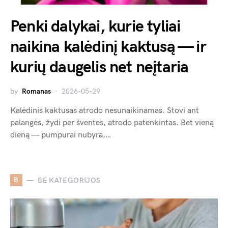
Penki dalykai, kurie tyliai
naikina kalėdinį kaktusą — ir
kurių daugelis net neįtaria
by
Romanas
2026-05-29
Kalėdinis kaktusas atrodo nesunaikinamas. Stovi ant
palangės, žydi per šventes, atrodo patenkintas. Bet vieną
dieną — pumpurai nubyra,…
B
BE KATEGORIJOS