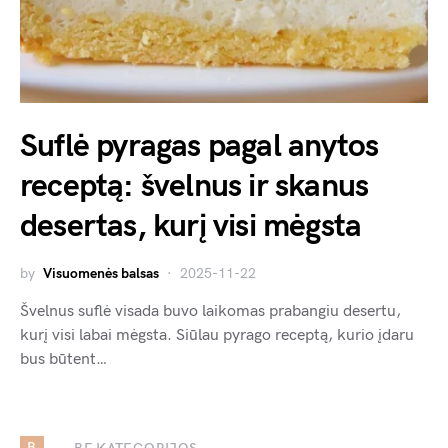
Suflė pyragas pagal anytos
receptą: švelnus ir skanus
desertas, kurį visi mėgsta
by
Visuomenės balsas
2025-11-22
Švelnus suflė visada buvo laikomas prabangiu desertu,
kurį visi labai mėgsta. Siūlau pyrago receptą, kurio įdaru
bus būtent…
B