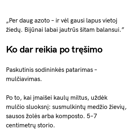
„Per daug azoto – ir vėl gausi lapus vietoj
žiedų. Bijūnai labai jautrūs šitam balansui.”
Ko dar reikia po tręšimo
Paskutinis sodininkės patarimas –
mulčiavimas.
Po to, kai įmaišei kaulų miltus, uždėk
mulčio sluoksnį: susmulkintų medžio žievių,
sausos žolės arba komposto. 5–7
centimetrų storio.