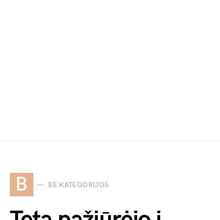
B
BE KATEGORIJOS
Teta pažiūrėjo į