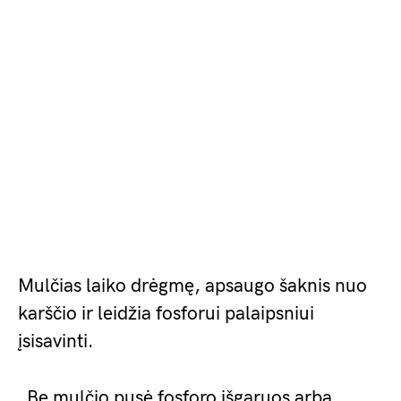
Mulčias laiko drėgmę, apsaugo šaknis nuo
karščio ir leidžia fosforui palaipsniui
įsisavinti.
„Be mulčio pusė fosforo išgaruos arba