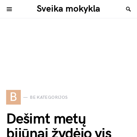
Sveika mokykla
B
BE KATEGORIJOS
Dešimt metų
bijūnai žydėjo vis