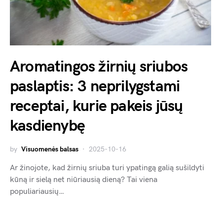
Aromatingos žirnių sriubos
paslaptis: 3 neprilygstami
receptai, kurie pakeis jūsų
kasdienybę
by
Visuomenės balsas
2025-10-16
Ar žinojote, kad žirnių sriuba turi ypatingą galią sušildyti
kūną ir sielą net niūriausią dieną? Tai viena
populiariausių…