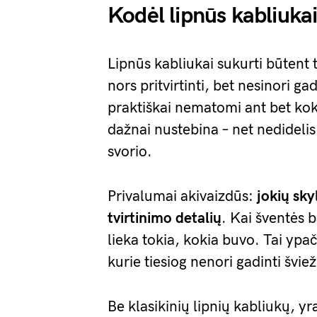
Kodėl lipnūs kabliukai
Lipnūs kabliukai sukurti būtent t
nors pritvirtinti, bet nesinori ga
praktiškai nematomi ant bet koki
dažnai nustebina – net nedidelis 
svorio.
Privalumai akivaizdūs:
jokių sky
tvirtinimo detalių
. Kai šventės b
lieka tokia, kokia buvo. Tai yp
kurie tiesiog nenori gadinti švie
Be klasikinių lipnių kabliukų, yr