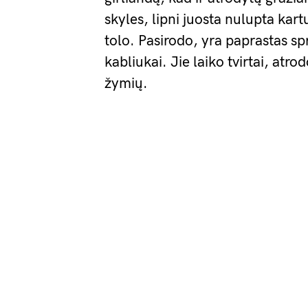
skyles, lipni juosta nulupta kart
tolo. Pasirodo, yra paprastas spr
kabliukai. Jie laiko tvirtai, at
žymių.