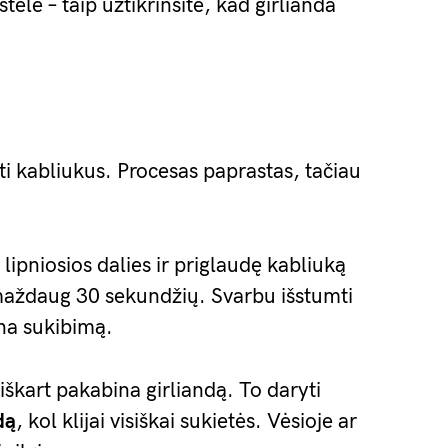
tele – taip užtikrinsite, kad girlianda
nti kabliukus. Procesas paprastas, tačiau
ipniosios dalies ir priglaudę kabliuką
aždaug 30 sekundžių. Svarbu išstumti
ina sukibimą.
iškart pakabina girliandą. To daryti
dą
, kol klijai visiškai sukietės. Vėsioje ar