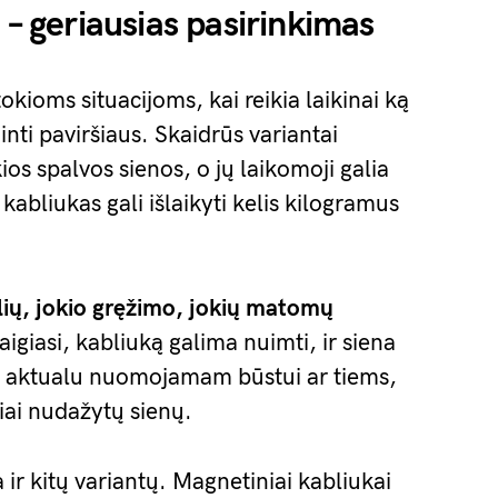
 – geriausias pasirinkimas
okioms situacijoms, kai reikia laikinai ką
dinti paviršiaus. Skaidrūs variantai
os spalvos sienos, o jų laikomoji galia
kabliukas gali išlaikyti kelis kilogramus
lių, jokio gręžimo, jokių matomų
aigiasi, kabliuką galima nuimti, ir siena
ač aktualu nuomojamam būstui ar tiems,
žiai nudažytų sienų.
a ir kitų variantų. Magnetiniai kabliukai