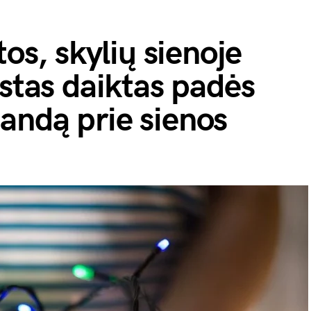
tos, skylių sienoje
astas daiktas padės
liandą prie sienos