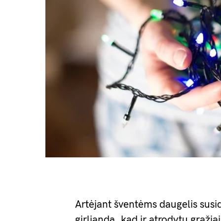
Artėjant šventėms daugelis susid
girliandą, kad ir atrodytų gražia