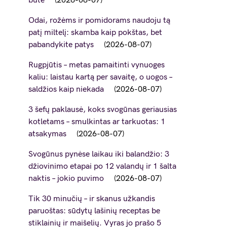
bute
2026-08-07
Odai, rožėms ir pomidorams naudoju tą
patį miltelį: skamba kaip pokštas, bet
pabandykite patys
2026-08-07
Rugpjūtis – metas pamaitinti vynuoges
kaliu: laistau kartą per savaitę, o uogos –
saldžios kaip niekada
2026-08-07
3 šefų paklausė, koks svogūnas geriausias
kotletams – smulkintas ar tarkuotas: 1
atsakymas
2026-08-07
Svogūnus pynėse laikau iki balandžio: 3
džiovinimo etapai po 12 valandų ir 1 šalta
naktis – jokio puvimo
2026-08-07
Tik 30 minučių – ir skanus užkandis
paruoštas: sūdytų lašinių receptas be
stiklainių ir maišelių. Vyras jo prašo 5