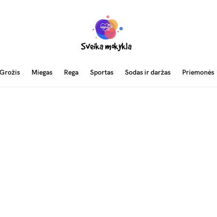
Grožis
Miegas
Rega
Sportas
Sodas ir daržas
Priemonės