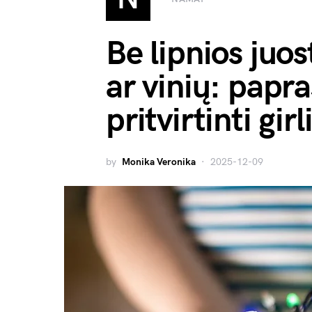
Be lipnios juos
ar vinių: papr
pritvirtinti gir
by
Monika Veronika
2025-12-09