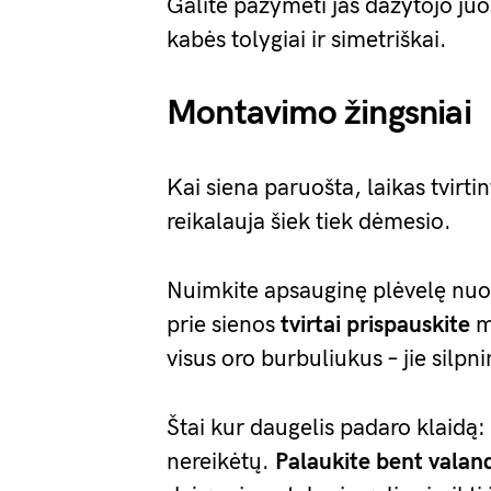
Galite pažymėti jas dažytojo juos
kabės tolygiai ir simetriškai.
Montavimo žingsniai
Kai siena paruošta, laikas tvirti
reikalauja šiek tiek dėmesio.
Nuimkite apsauginę plėvelę nuo l
prie sienos
tvirtai prispauskite
m
visus oro burbuliukus – jie silpn
Štai kur daugelis padaro klaidą: 
nereikėtų.
Palaukite bent valan