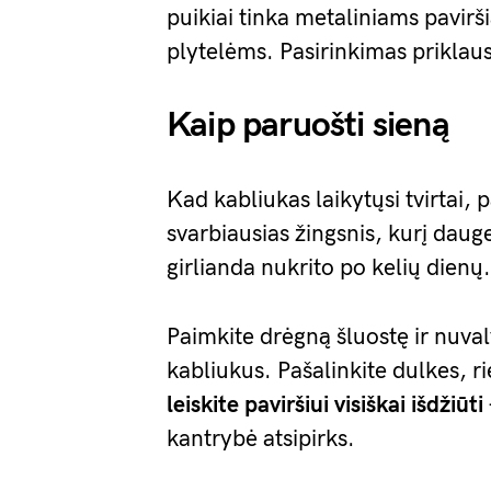
puikiai tinka metaliniams paviršia
plytelėms. Pasirinkimas priklaus
Kaip paruošti sieną
Kad kabliukas laikytųsi tvirtai, p
svarbiausias žingsnis, kurį dauge
girlianda nukrito po kelių dienų.
Paimkite drėgną šluostę ir nuvaly
kabliukus. Pašalinkite dulkes, ri
leiskite paviršiui visiškai išdžiūti
kantrybė atsipirks.