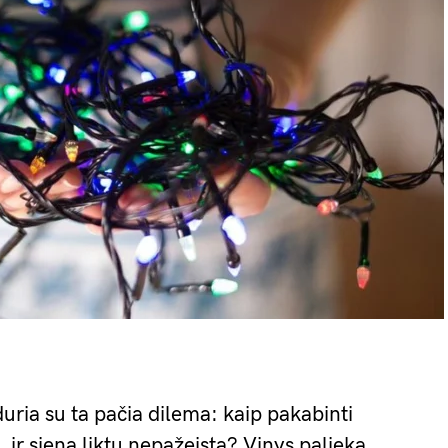
uria su ta pačia dilema: kaip pakabinti
i, ir siena liktų nepažeista? Vinys palieka