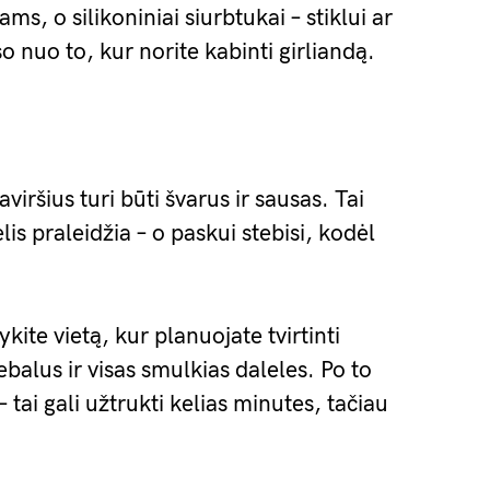
ms, o silikoniniai siurbtukai – stiklui ar
o nuo to, kur norite kabinti girliandą.
aviršius turi būti švarus ir sausas. Tai
lis praleidžia – o paskui stebisi, kodėl
kite vietą, kur planuojate tvirtinti
ebalus ir visas smulkias daleles. Po to
– tai gali užtrukti kelias minutes, tačiau