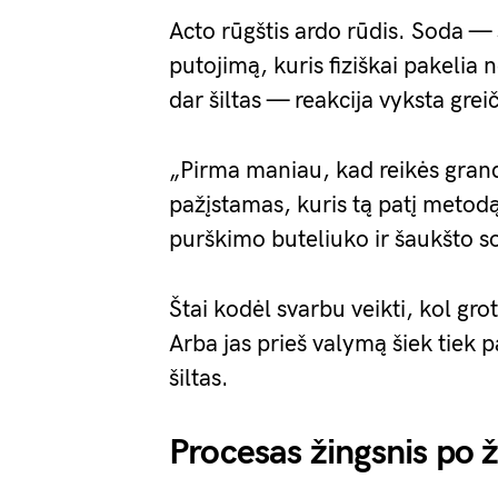
Acto rūgštis ardo rūdis. Soda — š
putojimą, kuris fiziškai pakelia
dar šiltas — reakcija vyksta greič
„Pirma maniau, kad reikės grand
pažįstamas, kuris tą patį metod
purškimo buteliuko ir šaukšto s
Štai kodėl svarbu veikti, kol gro
Arba jas prieš valymą šiek tiek 
šiltas.
Procesas žingsnis po 