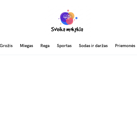
Grožis
Miegas
Rega
Sportas
Sodas ir daržas
Priemonės