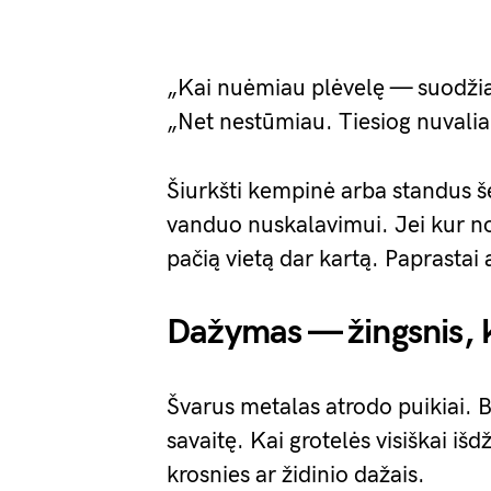
„Kai nuėmiau plėvelę — suodžiai
„Net nestūmiau. Tiesiog nuvali
Šiurkšti kempinė arba standus šep
vanduo nuskalavimui. Jei kur no
pačią vietą dar kartą. Paprastai
Dažymas — žingsnis, k
Švarus metalas atrodo puikiai. Bet
savaitę. Kai grotelės visiškai išd
krosnies ar židinio dažais.