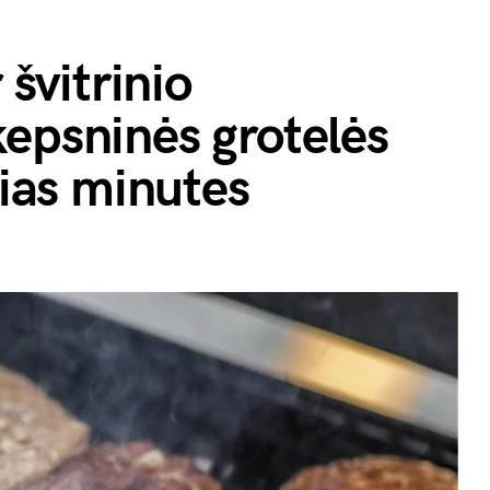
 švitrinio
epsninės grotelės
lias minutes