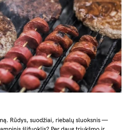
mą. Rūdys, suodžiai, riebalų sluoksnis —
Kampinis šlifuoklis? Per daug triukšmo ir