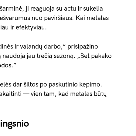
arminė, ji reaguoja su actu ir sukelia
 nešvarumus nuo paviršiaus. Kai metalas
iau ir efektyviau.
inės ir valandų darbo,” prisipažino
ą naudoja jau trečią sezoną. „Bet pakako
odos.”
telės dar šiltos po paskutinio kepimo.
pakaitinti — vien tam, kad metalas būtų
žingsnio