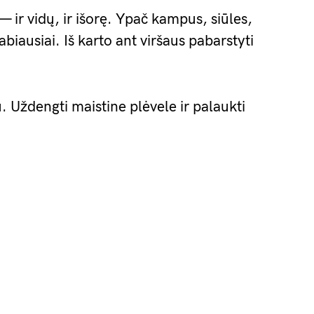
— ir vidų, ir išorę. Ypač kampus, siūles,
labiausiai. Iš karto ant viršaus pabarstyti
 Uždengti maistine plėvele ir palaukti