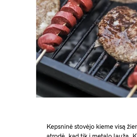
Kepsninė stovėjo kieme visą žie
atrodė, kad tik į metalo laužą. 