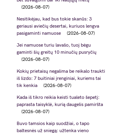
bet suvalgomi dar iki Naujųjų metų
2026-08-07
Nesitikėjau, kad bus tokie skanūs: 3
geriausi aviečių desertai, kuriuos lengva
pasigaminti namuose
2026-08-07
Jei namuose turiu lavašo, tuoj bėgu
gaminti šių greitų 10 minučių pusryčių
2026-08-07
Kokių prietaisų negalima be reikalo traukti
iš lizdo: 7 buitiniai įrenginiai, kuriems tai
tik kenkia
2026-08-07
Kada iš tikro reikia keisti tualeto šepetį:
paprasta taisyklė, kurią daugelis pamiršta
2026-08-07
Buvo tamsios kaip suodžiai, o tapo
baltesnės už sniegą: užtenka vieno