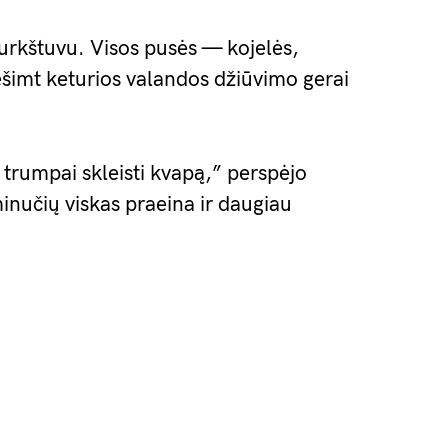
urkštuvu. Visos pusės — kojelės,
šimt keturios valandos džiūvimo gerai
i trumpai skleisti kvapą,” perspėjo
inučių viskas praeina ir daugiau