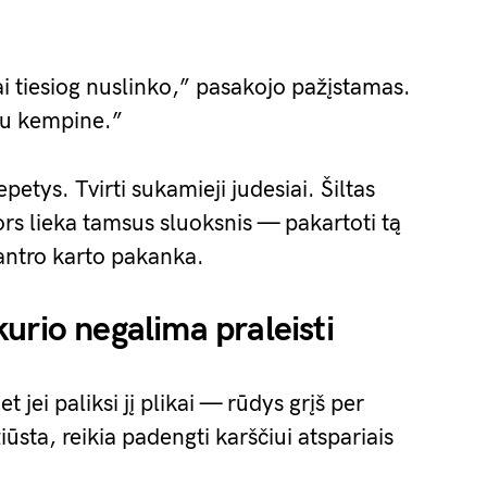
 tiesiog nuslinko,” pasakojo pažįstamas.
au kempine.”
etys. Tvirti sukamieji judesiai. Šiltas
rs lieka tamsus sluoksnis — pakartoti tą
 antro karto pakanka.
urio negalima praleisti
 jei paliksi jį plikai — rūdys grįš per
žiūsta, reikia padengti karščiui atspariais