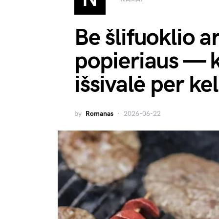
Be šlifuoklio ar
popieriaus — k
išsivalė per ke
by
Romanas
2026-06-22