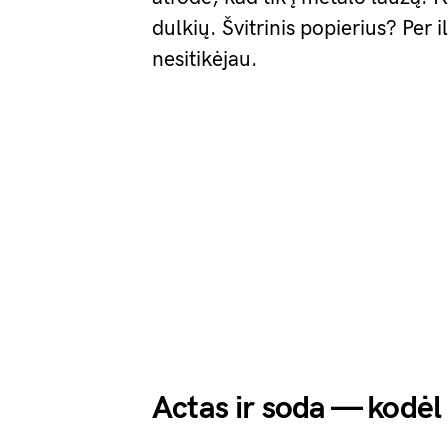
dulkių. Švitrinis popierius? Per i
nesitikėjau.
Actas ir soda — kodėl 