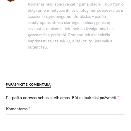
Romanas rašo apie sveikatingumą plačiai – nuo fizinio
aktyvumo ir mitybos iki psichologinės pusiausvyros ir
kasdienio sąmoningumo. Jo tikslas – padėti
skaitytojams atrasti skirtingus kelius į geresnę
savijautą, remiantis tiek mokslo įžvalgomis, tiek
gyvenimiška patirtimi. Romano tekstai kviečia
neprimesti sau taisyklių, o ieškoti to, kas veikia
būtent tau.
PARAŠYKITE KOMENTARĄ
El. pašto adresas nebus skelbiamas.
Būtini laukeliai pažymėti
*
Komentaras
*