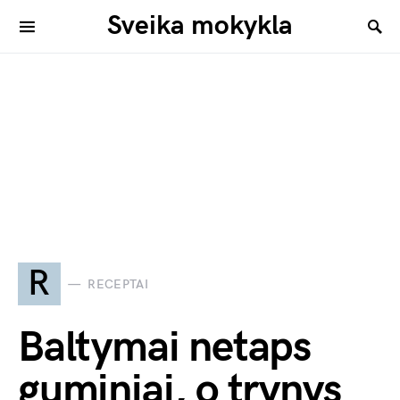
Sveika mokykla
R
RECEPTAI
Baltymai netaps
guminiai, o trynys