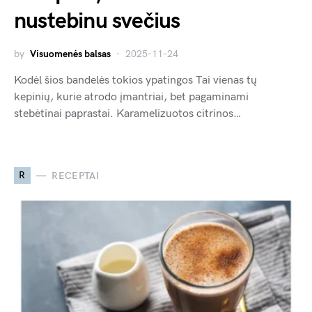
nustebinu svečius
by
Visuomenės balsas
2025-11-24
Kodėl šios bandelės tokios ypatingos Tai vienas tų
kepinių, kurie atrodo įmantriai, bet pagaminami
stebėtinai paprastai. Karamelizuotos citrinos…
R
RECEPTAI