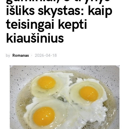
išliks skystas: kaip
teisingai kepti
kiaušinius
by
Romanas
2026-04-18