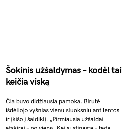
Šokinis užšaldymas – kodėl tai
keičia viską
Čia buvo didžiausia pamoka. Birutė
išdėliojo vyšnias vienu sluoksniu ant lentos
ir įkišo į šaldiklį. „Pirmiausia užšaldai
atskirai – po vieną. Kai sustingsta – tada