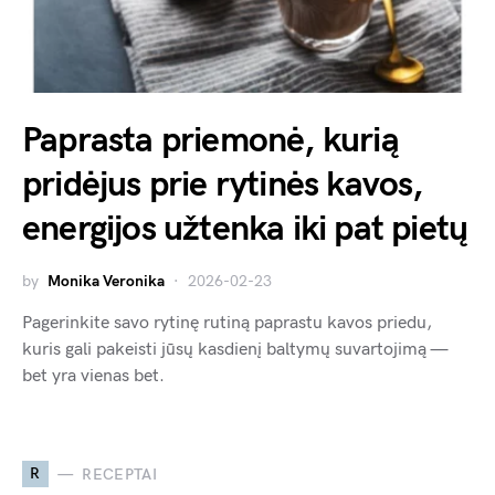
Paprasta priemonė, kurią
pridėjus prie rytinės kavos,
energijos užtenka iki pat pietų
by
Monika Veronika
2026-02-23
Pagerinkite savo rytinę rutiną paprastu kavos priedu,
kuris gali pakeisti jūsų kasdienį baltymų suvartojimą —
bet yra vienas bet.
R
RECEPTAI