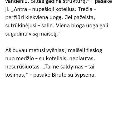
vandeniu. Šiltas gadina struktūrą,” – pasakė
ji. „Antra – nupešioji kotelius. Trečia –
peržiūri kiekvieną uogą. Jei pažeista,
sutrūkinėjusi – šalin. Viena bloga uoga gali
sugadinti visą maišelį.”
Aš buvau metusi vyšnias į maišelį tiesiog
nuo medžio – su koteliais, neplautas,
nesurūšiuotas. „Tai ne šaldymas – tai
lošimas,” – pasakė Birutė su šypsena.