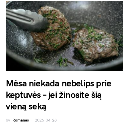
Mėsa niekada nebelips prie
keptuvės – jei žinosite šią
vieną seką
by
Romanas
2026-04-28