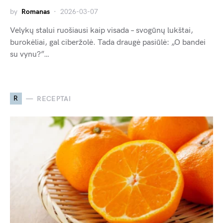
by
Romanas
2026-03-07
Velykų stalui ruošiausi kaip visada – svogūnų lukštai,
burokėliai, gal ciberžolė. Tada draugė pasiūlė: „O bandei
su vynu?”…
R
RECEPTAI