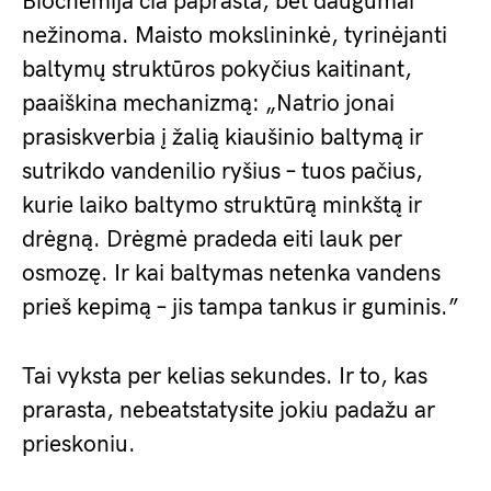
Biochemija čia paprasta, bet daugumai
nežinoma. Maisto mokslininkė, tyrinėjanti
baltymų struktūros pokyčius kaitinant,
paaiškina mechanizmą: „Natrio jonai
prasiskverbia į žalią kiaušinio baltymą ir
sutrikdo vandenilio ryšius – tuos pačius,
kurie laiko baltymo struktūrą minkštą ir
drėgną. Drėgmė pradeda eiti lauk per
osmozę. Ir kai baltymas netenka vandens
prieš kepimą – jis tampa tankus ir guminis.”
Tai vyksta per kelias sekundes. Ir to, kas
prarasta, nebeatstatysite jokiu padažu ar
prieskoniu.