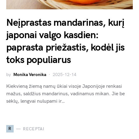
Neįprastas mandarinas, kurį
japonai valgo kasdien:
paprasta priežastis, kodėl jis
toks populiarus
by
Monika Veronika
2025-12-14
Kiekvieną žiemą namų ūkiai visoje Japonijoje renkasi
mažus, saldžius mandarinus, vadinamus mikan. Jie be
sėklų, lengvai nulupami ir…
R
RECEPTAI