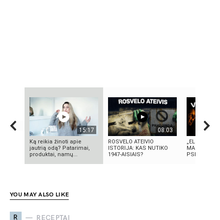
15:17
08:03
Ką reikia žinoti apie
ROSVELO ATEIVIO
„ELEKTROS D
jautrią odą? Patarimai,
ISTORIJA: KAS NUTIKO
MASINĖ 191
produktai, namų...
1947-AISIAIS?
PSICHOZĖ
YOU MAY ALSO LIKE
R
RECEPTAI