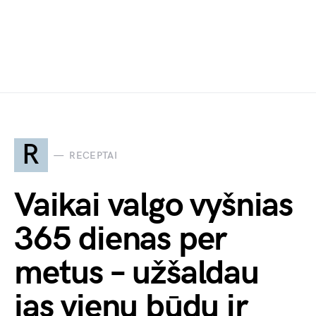
R
RECEPTAI
Vaikai valgo vyšnias
365 dienas per
metus – užšaldau
jas vienu būdu ir