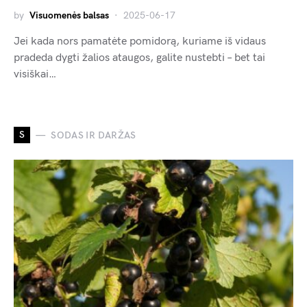
by
Visuomenės balsas
2025-06-17
Jei kada nors pamatėte pomidorą, kuriame iš vidaus
pradeda dygti žalios ataugos, galite nustebti – bet tai
visiškai…
S
SODAS IR DARŽAS