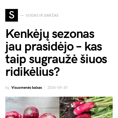
S
SODAS IR DARŽAS
Kenkėjų sezonas
jau prasidėjo – kas
taip sugraužė šiuos
ridikėlius?
by
Visuomenės balsas
2026-04-30