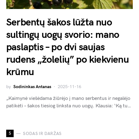
Serbentų šakos lūžta nuo
sultingų uogų svorio: mano
paslaptis – po dvi saujas
rudens „žolelių” po kiekvienu
krūmu
by
Sodininkas Antanas
2025-11-16
„Kaimynė viešėdama žiūrėjo į mano serbentus ir negalėjo
patikėti – šakos tiesiog linksta nuo uogų. Klausia: ‘Ką tu…
S
SODAS IR DARŽAS