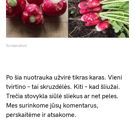
Screenshot
Po šia nuotrauka užvirė tikras karas. Vieni
tvirtino – tai skruzdėlės. Kiti – kad šliužai.
Trečia stovykla siūlė sliekus ar net peles.
Mes surinkome jūsų komentarus,
perskaitėme ir atsakome.