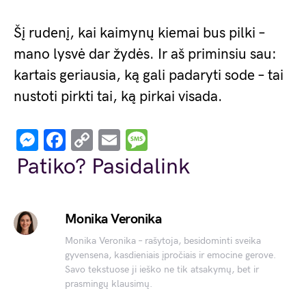
Šį rudenį, kai kaimynų kiemai bus pilki –
mano lysvė dar žydės. Ir aš priminsiu sau:
kartais geriausia, ką gali padaryti sode – tai
nustoti pirkti tai, ką pirkai visada.
Messenger
Facebook
Copy
Email
Message
Link
Patiko? Pasidalink
Monika Veronika
Monika Veronika – rašytoja, besidominti sveika
gyvensena, kasdieniais įpročiais ir emocine gerove.
Savo tekstuose ji ieško ne tik atsakymų, bet ir
prasmingų klausimų.