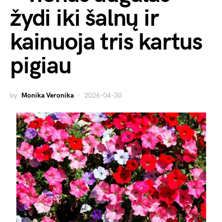
žydi iki šalnų ir
kainuoja tris kartus
pigiau
by
Monika Veronika
2026-04-30