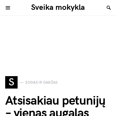
Sveika mokykla
S
SODAS IR DARŽAS
Atsisakiau petunijų
– vienas augalas