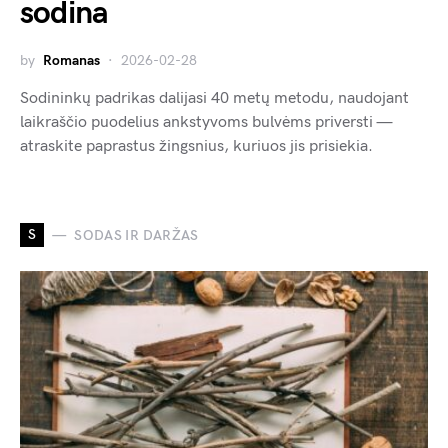
sodina
by
Romanas
2026-02-28
Sodininkų padrikas dalijasi 40 metų metodu, naudojant
laikraščio puodelius ankstyvoms bulvėms priversti —
atraskite paprastus žingsnius, kuriuos jis prisiekia.
S
SODAS IR DARŽAS