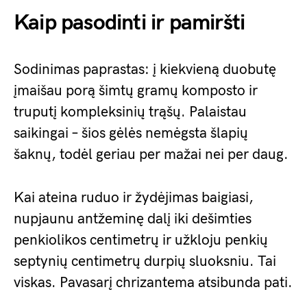
Kaip pasodinti ir pamiršti
Sodinimas paprastas: į kiekvieną duobutę
įmaišau porą šimtų gramų komposto ir
truputį kompleksinių trąšų. Palaistau
saikingai – šios gėlės nemėgsta šlapių
šaknų, todėl geriau per mažai nei per daug.
Kai ateina ruduo ir žydėjimas baigiasi,
nupjaunu antžeminę dalį iki dešimties
penkiolikos centimetrų ir užkloju penkių
septynių centimetrų durpių sluoksniu. Tai
viskas. Pavasarį chrizantema atsibunda pati.