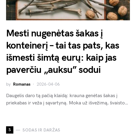
Mesti nugenėtas šakas į
konteinerį – tai tas pats, kas
išmesti šimtą eurų: kaip jas
paverčiu „auksu” sodui
by
Romanas
2026-04-06
Daugelis daro tą pačią klaidą: krauna genėtas šakas į
priekabas ir veža į sąvartyną. Moka už išvežimą, švaisto…
S
SODAS IR DARŽAS