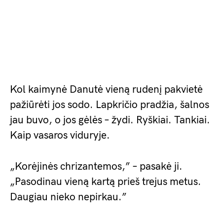
Kol kaimynė Danutė vieną rudenį pakvietė
pažiūrėti jos sodo. Lapkričio pradžia, šalnos
jau buvo, o jos gėlės – žydi. Ryškiai. Tankiai.
Kaip vasaros viduryje.
„Korėjinės chrizantemos,” – pasakė ji.
„Pasodinau vieną kartą prieš trejus metus.
Daugiau nieko nepirkau.”