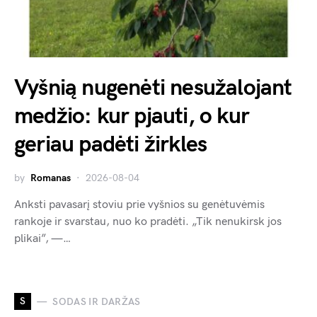
Vyšnią nugenėti nesužalojant
medžio: kur pjauti, o kur
geriau padėti žirkles
by
Romanas
2026-08-04
Anksti pavasarį stoviu prie vyšnios su genėtuvėmis
rankoje ir svarstau, nuo ko pradėti. „Tik nenukirsk jos
plikai”, —…
S
SODAS IR DARŽAS