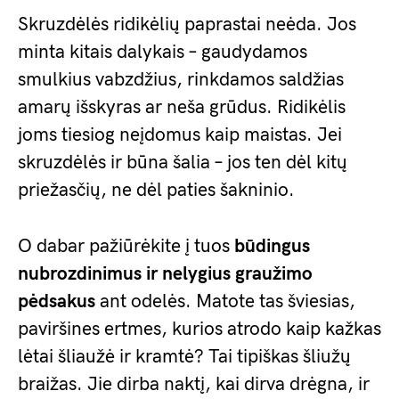
Skruzdėlės ridikėlių paprastai neėda. Jos
minta kitais dalykais – gaudydamos
smulkius vabzdžius, rinkdamos saldžias
amarų išskyras ar neša grūdus. Ridikėlis
joms tiesiog neįdomus kaip maistas. Jei
skruzdėlės ir būna šalia – jos ten dėl kitų
priežasčių, ne dėl paties šakninio.
O dabar pažiūrėkite į tuos
būdingus
nubrozdinimus ir nelygius graužimo
pėdsakus
ant odelės. Matote tas šviesias,
paviršines ertmes, kurios atrodo kaip kažkas
lėtai šliaužė ir kramtė? Tai tipiškas šliužų
braižas. Jie dirba naktį, kai dirva drėgna, ir