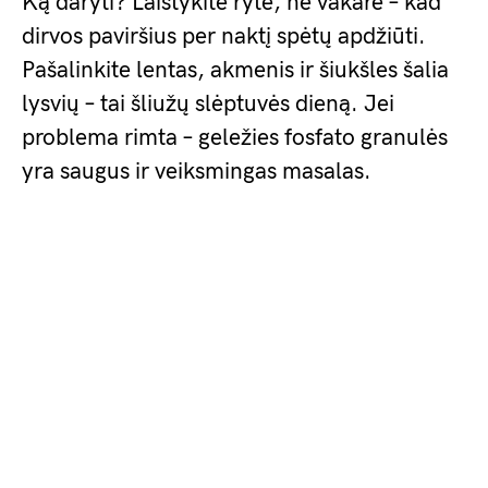
Ką daryti? Laistykite ryte, ne vakare – kad
dirvos paviršius per naktį spėtų apdžiūti.
Pašalinkite lentas, akmenis ir šiukšles šalia
lysvių – tai šliužų slėptuvės dieną. Jei
problema rimta – geležies fosfato granulės
yra saugus ir veiksmingas masalas.