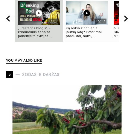
17:03
15:17
„Bręstantis blogis“ –
Ką reikia žinoti apie
6 DIDŽIAUSI
kriminalinis serialas
jautrią odą? Patarimai,
SKANDALAI:
pakeitęs televizijos...
produktai, namų...
MELAI IR MIL
YOU MAY ALSO LIKE
S
SODAS IR DARŽAS