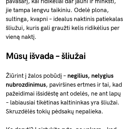
pavasarį, kai ridikėliai dar jauni ir minkšti,
jie tampa lengvu taikiniu. Odelė plona,
sultinga, kvapni – idealus naktinis patiekalas
šliužui, kuris gali graužti kelis ridikėlius per
vieną naktį.
Mūsų išvada – šliužai
Žiūrint į žalos pobūdį –
negilius, nelygius
nubrozdinimus
, paviršines ertmes ir tai, kad
pažeidimai išsidėstę ant odelės, ne ant lapų
– labiausiai tikėtinas kaltininkas yra šliužai.
Skruzdėlės tokių pėdsakų nepalieka.