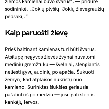
žiemos kamienai buvo švarūs”, — pridūrė
sodininkė. „Jokių plyšių. Jokių žievėgraužių
pėdsakų.”
Kaip paruošti žievę
Prieš baltinant kamienas turi būti švarus.
Atsilupę negyvos žievės žvynai nuvalomi
mediniu gremžtuku — švelniai, stengiantis
neliesti gyvų audinių po apačia. Šukuoti
žemyn, kad atplaišos nukristų nuo
kamieno. Surinktas šiukšles geriausia
pašalinti iš po medžiu — jose gali slėptis
kenkėjų lervos.