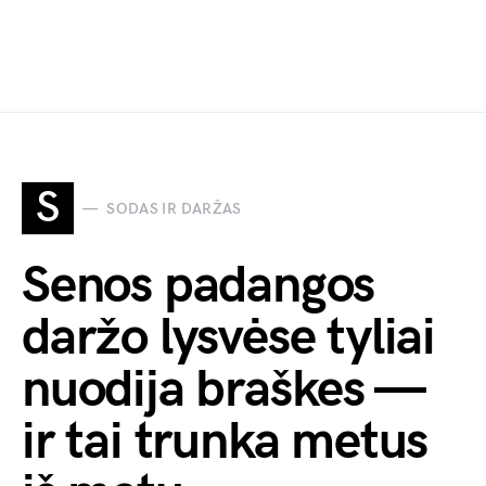
S
SODAS IR DARŽAS
Senos padangos
daržo lysvėse tyliai
nuodija braškes —
ir tai trunka metus