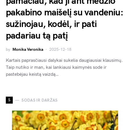
pamačiau, kad ji ant medžio
pakabino maišelį su vandeniu:
sužinojau, kodėl, ir pati
padariau tą patį
by
Monika Veronika
2025-12-18
Kartais paprasčiausi dalykai sukelia daugiausiai klausimų.
Taip nutiko ir man, kai lankiausi kaimynės sode ir
pastebėjau keistą vaizdą…
S
SODAS IR DARŽAS