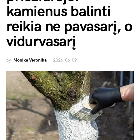
kamienus balinti
reikia ne pavasarį, o
vidurvasarį
by
Monika Veronika
2026-06-09