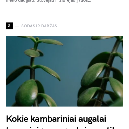
nieko daugiau. Stovėjau ir žiūrėjau į tuos…
S
SODAS IR DARŽAS
Kokie kambariniai augalai