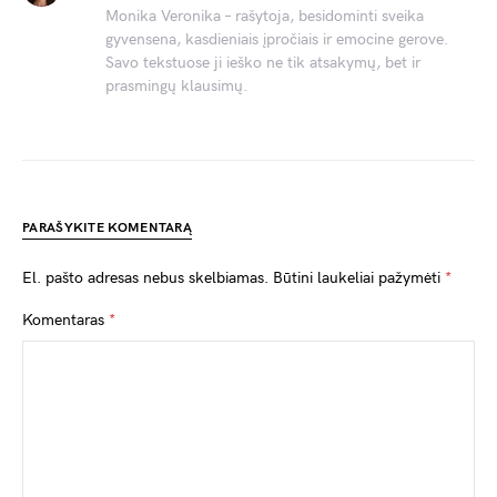
Monika Veronika – rašytoja, besidominti sveika
gyvensena, kasdieniais įpročiais ir emocine gerove.
Savo tekstuose ji ieško ne tik atsakymų, bet ir
prasmingų klausimų.
PARAŠYKITE KOMENTARĄ
El. pašto adresas nebus skelbiamas.
Būtini laukeliai pažymėti
*
Komentaras
*