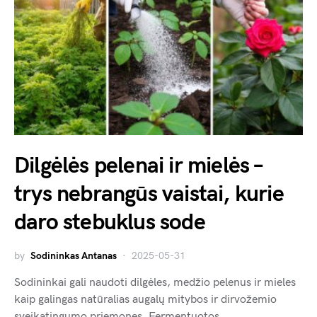
Dilgėlės pelenai ir mielės –
trys nebrangūs vaistai, kurie
daro stebuklus sode
by
Sodininkas Antanas
2025-05-31
Sodininkai gali naudoti dilgėles, medžio pelenus ir mieles
kaip galingas natūralias augalų mitybos ir dirvožemio
sveikatingumo priemones. Fermentuotos…