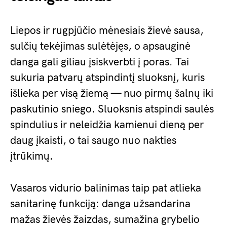
Liepos ir rugpjūčio mėnesiais žievė sausa,
sulčių tekėjimas sulėtėjęs, o apsauginė
danga gali giliau įsiskverbti į poras. Tai
sukuria patvarų atspindintį sluoksnį, kuris
išlieka per visą žiemą — nuo pirmų šalnų iki
paskutinio sniego. Sluoksnis atspindi saulės
spindulius ir neleidžia kamienui dieną per
daug įkaisti, o tai saugo nuo nakties
įtrūkimų.
Vasaros vidurio balinimas taip pat atlieka
sanitarinę funkciją: danga užsandarina
mažas žievės žaizdas, sumažina grybelio