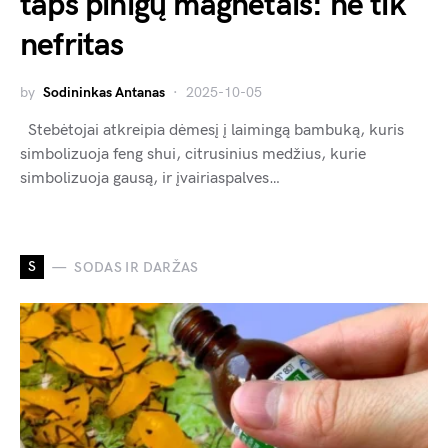
taps pinigų magnetais: ne tik
nefritas
by
Sodininkas Antanas
2025-10-05
Stebėtojai atkreipia dėmesį į laimingą bambuką, kuris
simbolizuoja feng shui, citrusinius medžius, kurie
simbolizuoja gausą, ir įvairiaspalves…
S
SODAS IR DARŽAS