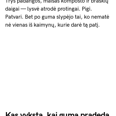
Trys padangos, maišas komposto ir braškių
daigai — lysvė atrodė protingai. Pigi.
Patvari. Bet po guma slypėjo tai, ko nematė
nė vienas iš kaimynų, kurie darė tą patį.
Kas vyksta, kai guma pradeda