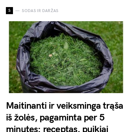
S
SODAS IR DARŽAS
Maitinanti ir veiksminga trąša
iš žolės, pagaminta per 5
minutes: receptas, puikiai