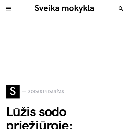
Sveika mokykla
S
SODAS IR DARŽAS
Lūžis sodo
priežiūroje: