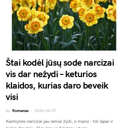
Štai kodėl jūsų sode narcizai
vis dar nežydi – keturios
klaidos, kurias daro beveik
visi
by
Romanas
2026-04-07
Kaimynės narcizai jau seniai žydi, o mano – tik lapai ir