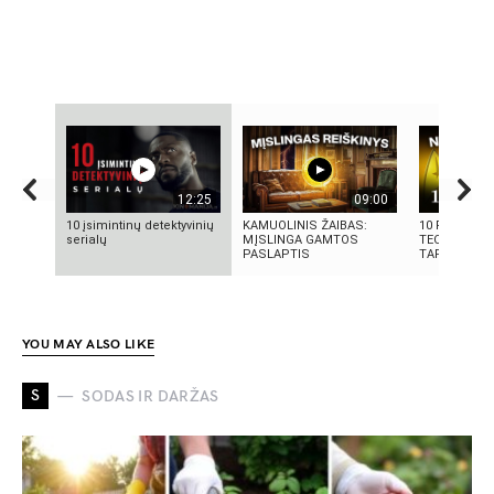
12:25
09:00
10 įsimintinų detektyvinių
KAMUOLINIS ŽAIBAS:
10 FILMUOS
serialų
MĮSLINGA GAMTOS
TECHNOLOGI
PASLAPTIS
TAPO REALY
YOU MAY ALSO LIKE
S
SODAS IR DARŽAS