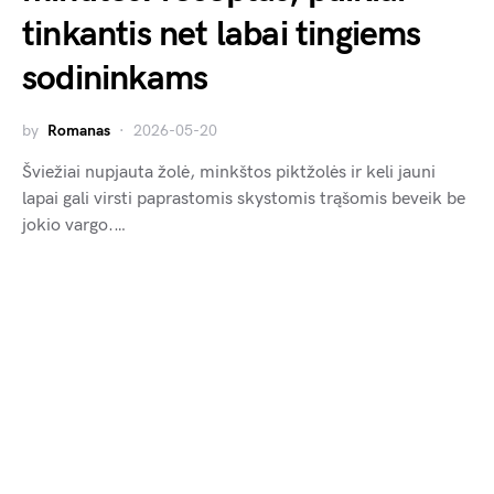
tinkantis net labai tingiems
sodininkams
by
Romanas
2026-05-20
Šviežiai nupjauta žolė, minkštos piktžolės ir keli jauni
lapai gali virsti paprastomis skystomis trąšomis beveik be
jokio vargo.…