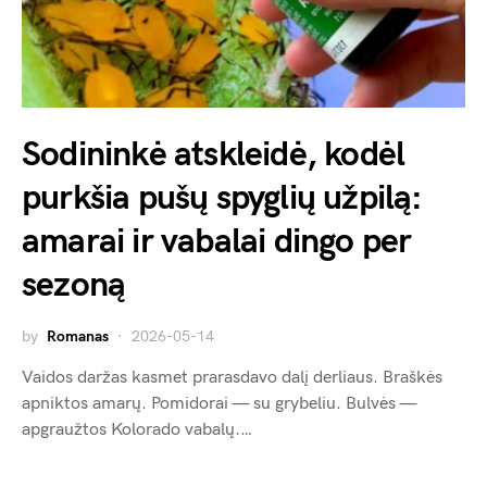
Sodininkė atskleidė, kodėl
purkšia pušų spyglių užpilą:
amarai ir vabalai dingo per
sezoną
by
Romanas
2026-05-14
Vaidos daržas kasmet prarasdavo dalį derliaus. Braškės
apniktos amarų. Pomidorai — su grybeliu. Bulvės —
apgraužtos Kolorado vabalų.…