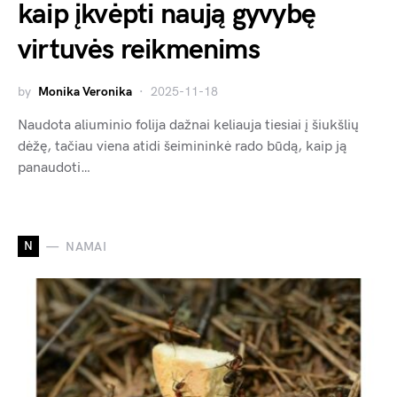
kaip įkvėpti naują gyvybę
virtuvės reikmenims
by
Monika Veronika
2025-11-18
Naudota aliuminio folija dažnai keliauja tiesiai į šiukšlių
dėžę, tačiau viena atidi šeimininkė rado būdą, kaip ją
panaudoti…
N
NAMAI