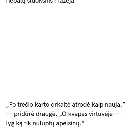
riebalų sluoksnis mažėja.
„Po trečio karto orkaitė atrodė kaip nauja,”
— pridūrė draugė. „O kvapas virtuvėje —
lyg ką tik nuluptų apelsinų.”