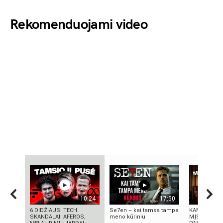
Rekomenduojami video
10:24
17:50
6 DIDŽIAUSI TECH
Se7en – kai tamsa tampa
KAMUOLINIS
SKANDALAI: AFEROS,
meno kūriniu
MĮSLINGA 