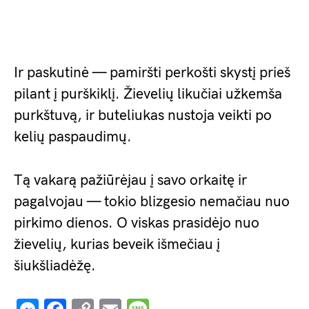
Ir paskutinė — pamiršti perkošti skystį prieš
pilant į purškiklį. Žievelių likučiai užkemša
purkštuvą, ir buteliukas nustoja veikti po
kelių paspaudimų.
Tą vakarą pažiūrėjau į savo orkaitę ir
pagalvojau — tokio blizgesio nemačiau nuo
pirkimo dienos. O viskas prasidėjo nuo
žievelių, kurias beveik išmečiau į
šiukšliadėžę.