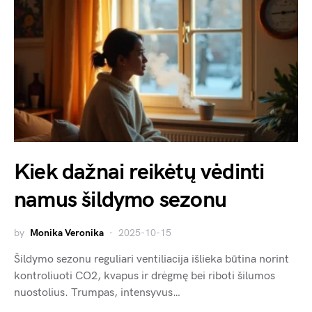
Kiek dažnai reikėtų vėdinti
namus šildymo sezonu
by
Monika Veronika
2025-10-15
Šildymo sezonu reguliari ventiliacija išlieka būtina norint
kontroliuoti CO2, kvapus ir drėgmę bei riboti šilumos
nuostolius. Trumpas, intensyvus…