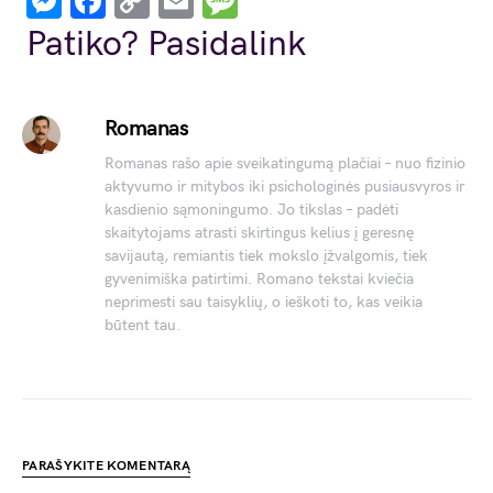
Messenger
Facebook
Copy
Email
Message
Link
Patiko? Pasidalink
Romanas
Romanas rašo apie sveikatingumą plačiai – nuo fizinio
aktyvumo ir mitybos iki psichologinės pusiausvyros ir
kasdienio sąmoningumo. Jo tikslas – padėti
skaitytojams atrasti skirtingus kelius į geresnę
savijautą, remiantis tiek mokslo įžvalgomis, tiek
gyvenimiška patirtimi. Romano tekstai kviečia
neprimesti sau taisyklių, o ieškoti to, kas veikia
būtent tau.
PARAŠYKITE KOMENTARĄ