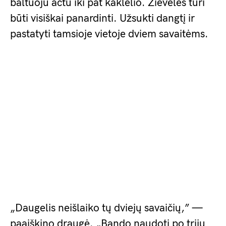
baltuoju actu iki pat kaklelio. Žievelės turi
būti visiškai panardinti. Užsukti dangtį ir
pastatyti tamsioje vietoje dviem savaitėms.
„Daugelis neišlaiko tų dviejų savaičių,” —
paaiškino draugė. „Bando naudoti po trijų