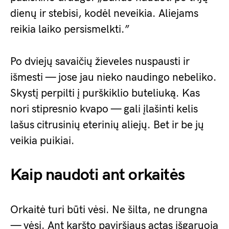
dienų ir stebisi, kodėl neveikia. Aliejams
reikia laiko persismelkti.”
Po dviejų savaičių žieveles nuspausti ir
išmesti — jose jau nieko naudingo nebeliko.
Skystį perpilti į purškiklio buteliuką. Kas
nori stipresnio kvapo — gali įlašinti kelis
lašus citrusinių eterinių aliejų. Bet ir be jų
veikia puikiai.
Kaip naudoti ant orkaitės
Orkaitė turi būti vėsi. Ne šilta, ne drungna
— vėsi. Ant karšto paviršiaus actas išgaruoja