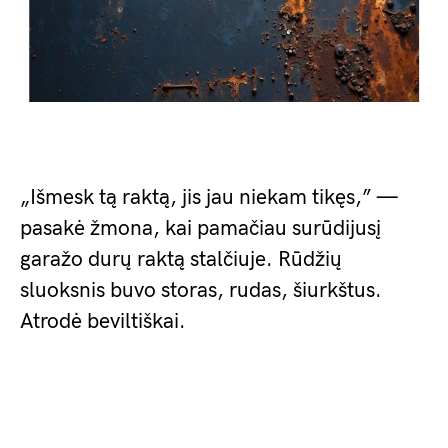
„Išmesk tą raktą, jis jau niekam tikęs,” —
pasakė žmona, kai pamačiau surūdijusį
garažo durų raktą stalčiuje. Rūdžių
sluoksnis buvo storas, rudas, šiurkštus.
Atrodė beviltiškai.