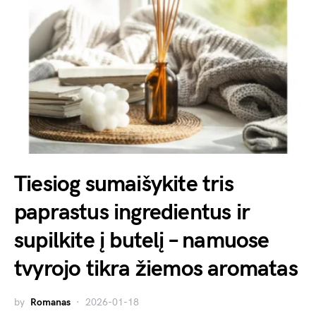
Tiesiog sumaišykite tris
paprastus ingredientus ir
supilkite į butelį – namuose
tvyrojo tikra žiemos aromatas
by
Romanas
2026-01-18