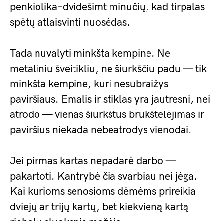
penkiolika–dvidešimt minučių, kad tirpalas
spėtų atlaisvinti nuosėdas.
Tada nuvalyti minkšta kempine. Ne
metaliniu šveitikliu, ne šiurkščiu padu — tik
minkšta kempine, kuri nesubraižys
paviršiaus. Emalis ir stiklas yra jautresni, nei
atrodo — vienas šiurkštus brūkštelėjimas ir
paviršius niekada nebeatrodys vienodai.
Jei pirmas kartas nepadarė darbo —
pakartoti. Kantrybė čia svarbiau nei jėga.
Kai kurioms senosioms dėmėms prireikia
dviejų ar trijų kartų, bet kiekvieną kartą