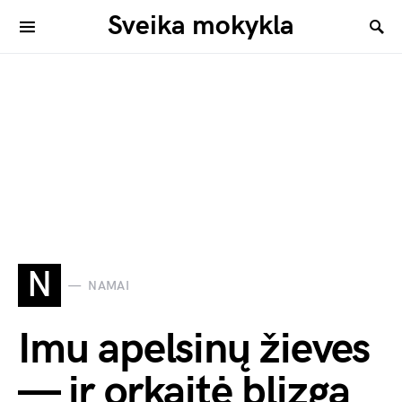
Sveika mokykla
N
NAMAI
Imu apelsinų žieves
— ir orkaitė blizga