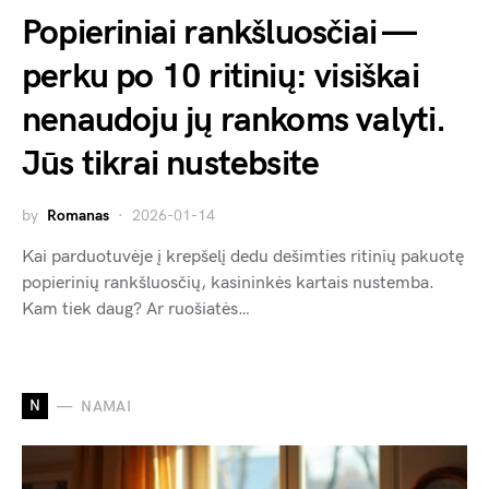
Popieriniai rankšluosčiai —
perku po 10 ritinių: visiškai
nenaudoju jų rankoms valyti.
Jūs tikrai nustebsite
by
Romanas
2026-01-14
Kai parduotuvėje į krepšelį dedu dešimties ritinių pakuotę
popierinių rankšluosčių, kasininkės kartais nustemba.
Kam tiek daug? Ar ruošiatės…
N
NAMAI