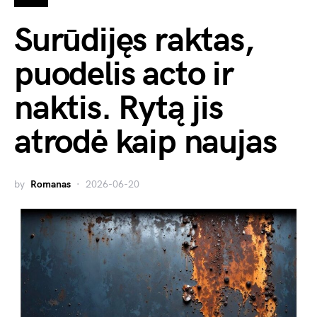
Surūdijęs raktas,
puodelis acto ir
naktis. Rytą jis
atrodė kaip naujas
by
Romanas
2026-06-20