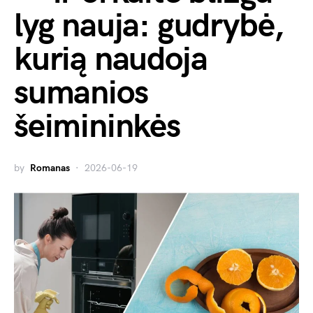
lyg nauja: gudrybė,
kurią naudoja
sumanios
šeimininkės
by
Romanas
2026-06-19