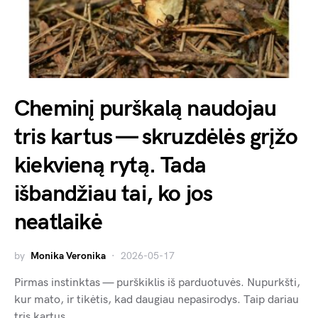
Cheminį purškalą naudojau
tris kartus — skruzdėlės grįžo
kiekvieną rytą. Tada
išbandžiau tai, ko jos
neatlaikė
by
Monika Veronika
2026-05-17
Pirmas instinktas — purškiklis iš parduotuvės. Nupurkšti,
kur mato, ir tikėtis, kad daugiau nepasirodys. Taip dariau
tris kartus.…