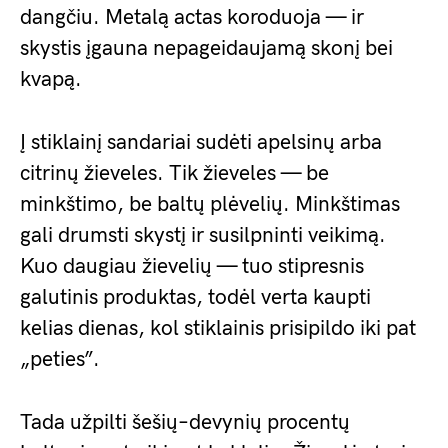
dangčiu. Metalą actas koroduoja — ir
skystis įgauna nepageidaujamą skonį bei
kvapą.
Į stiklainį sandariai sudėti apelsinų arba
citrinų žieveles. Tik žieveles — be
minkštimo, be baltų plėvelių. Minkštimas
gali drumsti skystį ir susilpninti veikimą.
Kuo daugiau žievelių — tuo stipresnis
galutinis produktas, todėl verta kaupti
kelias dienas, kol stiklainis prisipildo iki pat
„peties”.
Tada užpilti šešių–devynių procentų