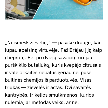
„Neišmesk žievelių,” — pasakė draugė, kai
lupau apelsiną virtuvėje. Pažiūrėjau į ją kaip
į beprotę. Bet po dviejų savaičių turėjau
purškiklio buteliuką, kuris kvepėjo citrusais
ir valė orkaitės riebalus geriau nei pusė
buitinės chemijos iš parduotuvės. Visas
triukas — žievelės ir actas. Dvi savaitės
kantrybės. Ir kelios smulkmenos, kurios
nulemia, ar metodas veiks, ar ne.