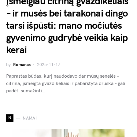
Įsmeigiau citriną gvazdikėliais
– ir musės bei tarakonai dingo
tarsi išpūsti: mano močiutės
gyvenimo gudrybė veikia kaip
kerai
by
Romanas
2025-11-17
Paprastas būdas, kurį naudodavo dar mūsų senelės –
citrina, įsmeigta gvazdikėliais ir pabarstyta druska – gali
padėti sumažinti…
N
NAMAI