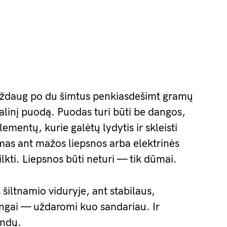
aždaug po du šimtus penkiasdešimt gramų
alinį puodą. Puodas turi būti be dangos,
lementų, kurie galėtų lydytis ir skleisti
mas ant mažos liepsnos arba elektrinės
lkti. Liepsnos būti neturi — tik dūmai.
šiltnamio viduryje, ant stabilaus,
angai — uždaromi kuo sandariau. Ir
andų.