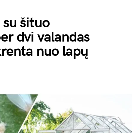
 su šituo
er dvi valandas
krenta nuo lapų