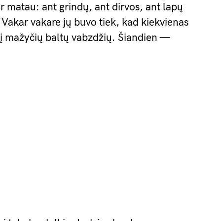
ir matau: ant grindų, ant dirvos, ant lapų
 Vakar vakare jų buvo tiek, kad kiekvienas
sį mažyčių baltų vabzdžių. Šiandien —