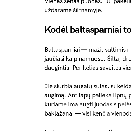
Vienas senas puodas. Du pakelia
uždarame šiltnamyje.
Kodėl baltasparniai to
Baltasparniai — maži, sultimis m
jaučiasi kaip namuose. Šilta, dr
daugintis. Per kelias savaites vie
Jie siurbia augalų sulas, sukeld
augimą. Ant lapų palieka lipnų
kuriame ima augti juodasis pelės
baklažanai — visi kenčia vienoda