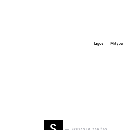
Ligos
Mityba
S
SODAS IR DARŽAS