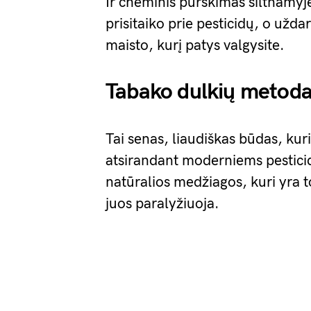
Ir cheminis purškimas šiltnamyje
prisitaiko prie pesticidų, o užda
maisto, kurį patys valgysite.
Tabako dulkių metod
Tai senas, liaudiškas būdas, kur
atsirandant moderniems pestici
natūralios medžiagos, kuri yra t
juos paralyžiuoja.