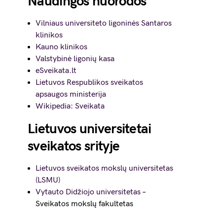
Naudingos nuorodos
Vilniaus universiteto ligoninės Santaros
klinikos
Kauno klinikos
Valstybinė ligonių kasa
eSveikata.lt
Lietuvos Respublikos sveikatos
apsaugos ministerija
Wikipedia: Sveikata
Lietuvos universitetai
sveikatos srityje
Lietuvos sveikatos mokslų universitetas
(LSMU)
Vytauto Didžiojo universitetas
–
Sveikatos mokslų fakultetas