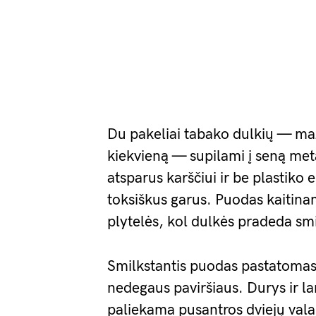
Du pakeliai tabako dulkių — m
kiekvieną — supilami į seną met
atsparus karščiui ir be plastiko e
toksiškus garus. Puodas kaitina
plytelės, kol dulkės pradeda smi
Smilkstantis puodas pastatomas 
nedegaus paviršiaus. Durys ir l
paliekama pusantros dviejų val