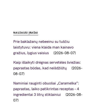
NAUJAUSI ĮRAŠAI
Prie baklažanų nebeeinu su tuščiu
laistytuvu: viena klaida man kainavo
gražius, lygius vaisius
2026-08-07
Kaip išlaikyti drėgnas servetėles šviežias:
paprastas būdas, kad neišdžiūtų
2026-
08-07
Naminiai rauginti obuoliai „Caramelka”:
paprastas, laiko patikrintas receptas – 4
ingredientai 3 litrų stiklainiui
2026-08-
07