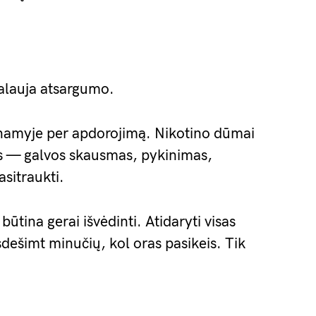
kalauja atsargumo.
tnamyje per apdorojimą. Nikotino dūmai
us — galvos skausmas, pykinimas,
asitraukti.
ūtina gerai išvėdinti. Atidaryti visas
isdešimt minučių, kol oras pasikeis. Tik