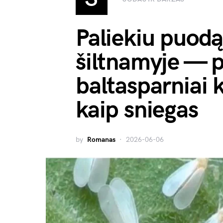
Paliekiu puodą
šiltnamyje — p
baltasparniai 
kaip sniegas
by
Romanas
2026-06-06