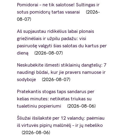
Pomidorai – ne tik salotose! Sultingas ir
sotus pomidorų tartas vasarai
2026-
08-07
Aš supjaustau ridikėlius labai plonais
griežinėliais ir užpilu padažu: visi
pasiruošę valgyti šias salotas du kartus per
dieną
2026-08-07
Neskubėkite išmesti stiklainių dangtelių: 7
naudingi būdai, kur jie pravers namuose ir
sodyboje
2026-08-07
Pratekantis stogas taps sandarus per
kelias minutes: netikėtas triukas su
tualetiniu popieriumi
2026-08-06
Šliužai išsilakstė per 12 valandų: paėmiau
iš virtuvės pipirų malūnėlį – ir jų nebeliko
2026-08-06