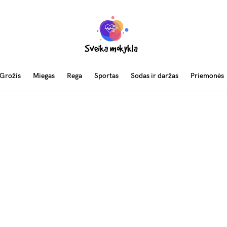
Grožis
Miegas
Rega
Sportas
Sodas ir daržas
Priemonės