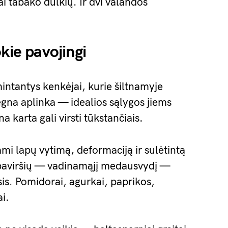
i tabako dulkių. Ir dvi valandos
kie pavojingi
intantys kenkėjai, kurie šiltnamyje
ėgna aplinka — idealios sąlygos jiems
na karta gali virsti tūkstančiais.
ami lapų vytimą, deformaciją ir sulėtintą
 paviršių — vadinamąjį medausvydį —
is. Pomidorai, agurkai, paprikos,
i.