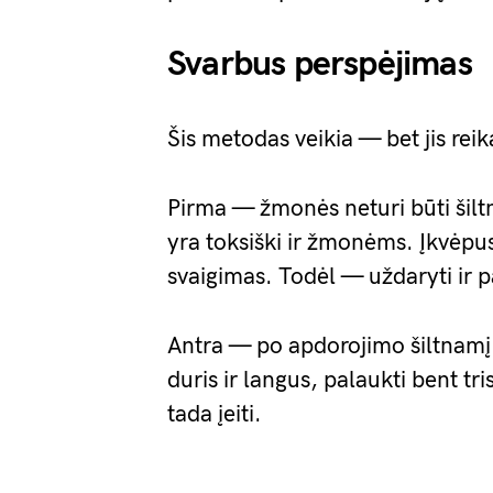
Svarbus perspėjimas
Šis metodas veikia — bet jis rei
Pirma — žmonės neturi būti šil
yra toksiški ir žmonėms. Įkvėp
svaigimas. Todėl — uždaryti ir p
Antra — po apdorojimo šiltnamį b
duris ir langus, palaukti bent tr
tada įeiti.