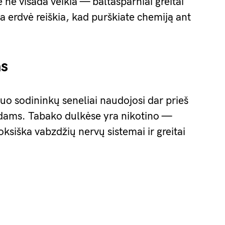
 ne visada veikia — baltasparniai greitai
ra erdvė reiškia, kad purškiate chemiją ant
as
iuo sodininkų seneliai naudojosi dar prieš
dams. Tabako dulkėse yra nikotino —
oksiška vabzdžių nervų sistemai ir greitai