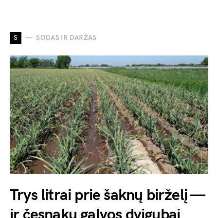
S
SODAS IR DARŽAS
Trys litrai prie šaknų birželį —
ir česnakų galvos dvigubai