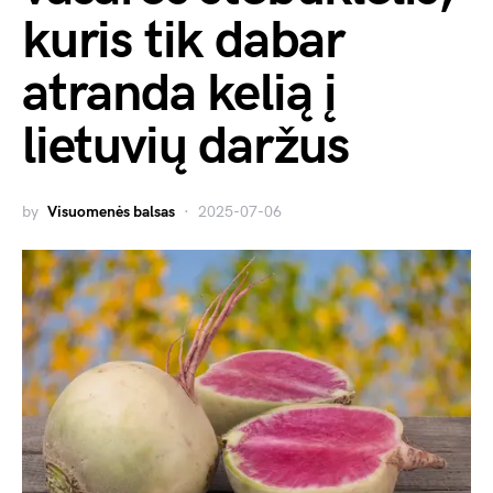
kuris tik dabar
atranda kelią į
lietuvių daržus
by
Visuomenės balsas
2025-07-06