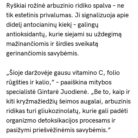
Ryškiai rožinė arbuzinio ridiko spalva – ne
tik estetinis privalumas. Ji signalizuoja apie
didelį antocianinų kiekį – galingų
antioksidantų, kurie siejami su uždegimą
mažinančiomis ir širdies sveikatą
gerinančiomis savybėmis.
„Šioje daržovėje gausu vitamino C, folio
rūgšties ir kalio,” – paaiškina mitybos
specialistė Gintarė Juodienė. „Be to, kaip ir
kiti kryžmažiedžių šeimos augalai, arbuzinis
ridikas turi gliukozinolatų, kurie gali padėti
organizmo detoksikacijos procesams ir
pasižymi priešvėžinėmis savybėmis.”