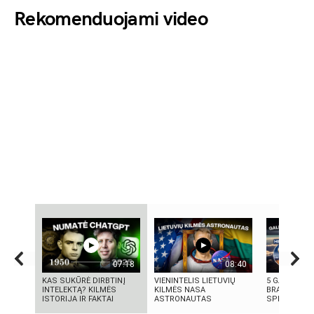
Rekomenduojami video
07:18
08:40
KAS SUKŪRĖ DIRBTINĮ
VIENINTELIS LIETUVIŲ
5 GALINGIAU
INTELEKTĄ? KILMĖS
KILMĖS NASA
BRANDUOLIN
ISTORIJA IR FAKTAI
ASTRONAUTAS
SPROGIMAI 