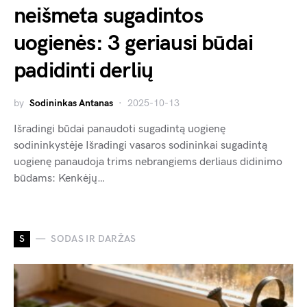
neišmeta sugadintos
uogienės: 3 geriausi būdai
padidinti derlių
by
Sodininkas Antanas
2025-10-13
Išradingi būdai panaudoti sugadintą uogienę
sodininkystėje Išradingi vasaros sodininkai sugadintą
uogienę panaudoja trims nebrangiems derliaus didinimo
būdams: Kenkėjų…
S
SODAS IR DARŽAS