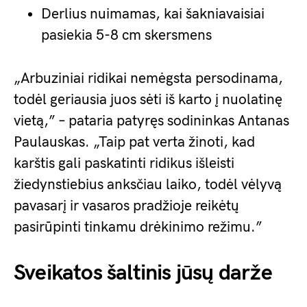
Derlius nuimamas, kai šakniavaisiai
pasiekia 5-8 cm skersmens
„Arbuziniai ridikai nemėgsta persodinama,
todėl geriausia juos sėti iš karto į nuolatinę
vietą,” – pataria patyręs sodininkas Antanas
Paulauskas. „Taip pat verta žinoti, kad
karštis gali paskatinti ridikus išleisti
žiedynstiebius anksčiau laiko, todėl vėlyvą
pavasarį ir vasaros pradžioje reikėtų
pasirūpinti tinkamu drėkinimo režimu.”
Sveikatos šaltinis jūsų darže