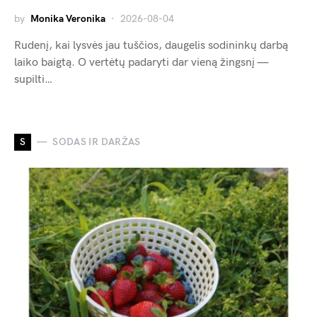
by
Monika Veronika
2026-08-04
Rudenį, kai lysvės jau tuščios, daugelis sodininkų darbą
laiko baigtą. O vertėtų padaryti dar vieną žingsnį —
supilti…
S
SODAS IR DARŽAS