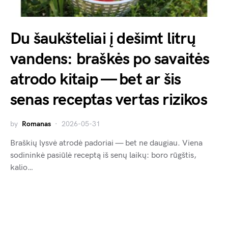
Du šaukšteliai į dešimt litrų
vandens: braškės po savaitės
atrodo kitaip — bet ar šis
senas receptas vertas rizikos
by
Romanas
2026-05-31
Braškių lysvė atrodė padoriai — bet ne daugiau. Viena
sodininkė pasiūlė receptą iš senų laikų: boro rūgštis,
kalio…