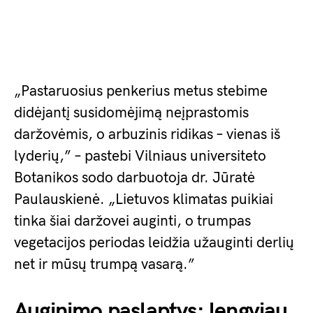
„Pastaruosius penkerius metus stebime
didėjantį susidomėjimą neįprastomis
daržovėmis, o arbuzinis ridikas – vienas iš
lyderių,” – pastebi Vilniaus universiteto
Botanikos sodo darbuotoja dr. Jūratė
Paulauskienė. „Lietuvos klimatas puikiai
tinka šiai daržovei auginti, o trumpas
vegetacijos periodas leidžia užauginti derlių
net ir mūsų trumpą vasarą.”
Auginimo paslaptys: lengviau