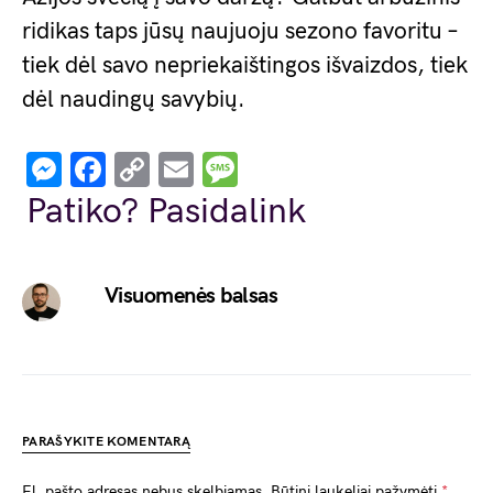
ridikas taps jūsų naujuoju sezono favoritu –
tiek dėl savo nepriekaištingos išvaizdos, tiek
dėl naudingų savybių.
Messenger
Facebook
Copy
Email
Message
Link
Patiko? Pasidalink
Visuomenės balsas
PARAŠYKITE KOMENTARĄ
El. pašto adresas nebus skelbiamas.
Būtini laukeliai pažymėti
*