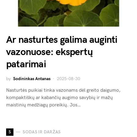
Ar nasturtes galima auginti
vazonuose: ekspertų
patarimai
by
Sodininkas Antanas
2025-08-30
Nasturtės puikiai tinka vazonams dėl greito daigumo,
kompaktiškų ar kabančių augimo savybių ir mažų
maistinių medžiagų poreikių. Jos…
S
SODAS IR DARŽAS