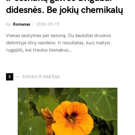
didesnės. Be jokių chemikalų
by
Romanas
2026-05-15
Vienas laistymas per sezoną. Du šaukštai druskos
dešimtyje litrų vandens. Ir rezultatas, kurį matysi
rugpjūtį, kai trauksi česnakus…
S
SODAS IR DARŽAS