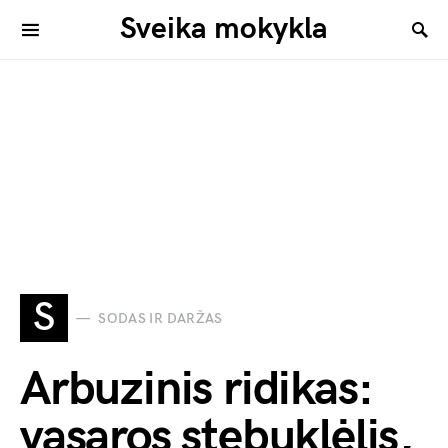
Sveika mokykla
S
SODAS IR DARŽAS
Arbuzinis ridikas:
vasaros stebuklėlis,