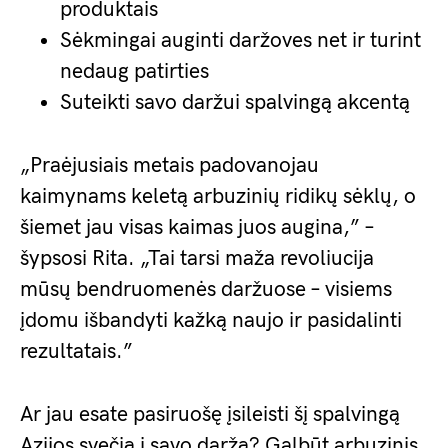
produktais
Sėkmingai auginti daržoves net ir turint
nedaug patirties
Suteikti savo daržui spalvingą akcentą
„Praėjusiais metais padovanojau
kaimynams keletą arbuzinių ridikų sėklų, o
šiemet jau visas kaimas juos augina,” –
šypsosi Rita. „Tai tarsi maža revoliucija
mūsų bendruomenės daržuose – visiems
įdomu išbandyti kažką naujo ir pasidalinti
rezultatais.”
Ar jau esate pasiruošę įsileisti šį spalvingą
Azijos svečią į savo daržą? Galbūt arbuzinis