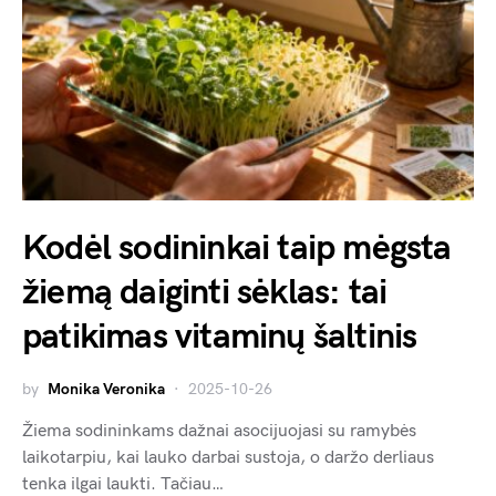
Kodėl sodininkai taip mėgsta
žiemą daiginti sėklas: tai
patikimas vitaminų šaltinis
by
Monika Veronika
2025-10-26
Žiema sodininkams dažnai asocijuojasi su ramybės
laikotarpiu, kai lauko darbai sustoja, o daržo derliaus
tenka ilgai laukti. Tačiau…