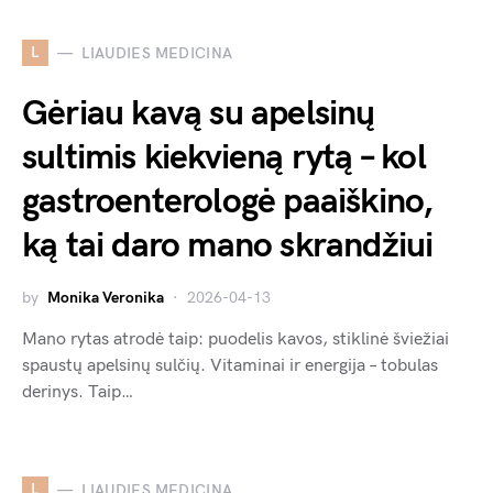
L
LIAUDIES MEDICINA
Gėriau kavą su apelsinų
sultimis kiekvieną rytą – kol
gastroenterologė paaiškino,
ką tai daro mano skrandžiui
by
Monika Veronika
2026-04-13
Mano rytas atrodė taip: puodelis kavos, stiklinė šviežiai
spaustų apelsinų sulčių. Vitaminai ir energija – tobulas
derinys. Taip…
L
LIAUDIES MEDICINA