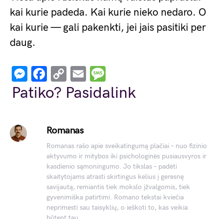
kai kurie padeda. Kai kurie nieko nedaro. O
kai kurie — gali pakenkti, jei jais pasitiki per
daug.
Messenger
Facebook
Copy
Email
Message
Link
Patiko? Pasidalink
Romanas
Romanas rašo apie sveikatingumą plačiai – nuo fizinio
aktyvumo ir mitybos iki psichologinės pusiausvyros ir
kasdienio sąmoningumo. Jo tikslas – padėti
skaitytojams atrasti skirtingus kelius į geresnę
savijautą, remiantis tiek mokslo įžvalgomis, tiek
gyvenimiška patirtimi. Romano tekstai kviečia
neprimesti sau taisyklių, o ieškoti to, kas veikia
būtent tau.