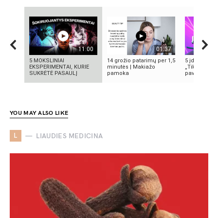
11:00
01:37
5 MOKSLINIAI
14 grožio patarimų per 1,5
5 įdomūs fak
EKSPERIMENTAI, KURIE
minutės | Makiažo
„TikTok“: ką 
SUKRĖTĖ PASAULĮ
pamoka
pavadinimas 
YOU MAY ALSO LIKE
L
LIAUDIES MEDICINA