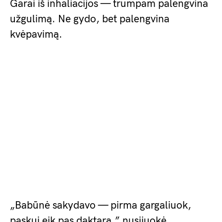
Garai iš inhaliacijos — trumpam palengvina
užgulimą. Ne gydo, bet palengvina
kvėpavimą.
„Babūnė sakydavo — pirma gargaliuok,
paskui eik pas daktarą,” nusijuokė