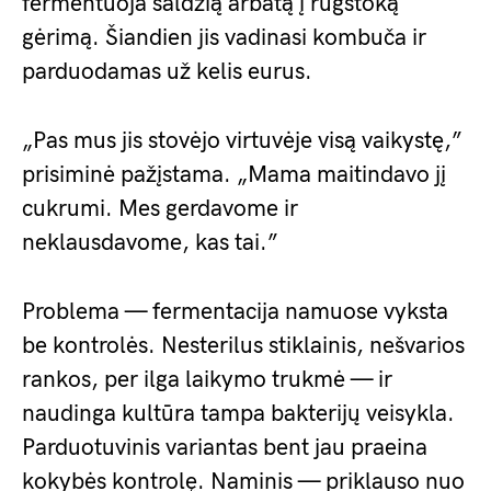
fermentuoja saldžią arbatą į rūgštoką
gėrimą. Šiandien jis vadinasi kombuča ir
parduodamas už kelis eurus.
„Pas mus jis stovėjo virtuvėje visą vaikystę,”
prisiminė pažįstama. „Mama maitindavo jį
cukrumi. Mes gerdavome ir
neklausdavome, kas tai.”
Problema — fermentacija namuose vyksta
be kontrolės. Nesterilus stiklainis, nešvarios
rankos, per ilga laikymo trukmė — ir
naudinga kultūra tampa bakterijų veisykla.
Parduotuvinis variantas bent jau praeina
kokybės kontrolę. Naminis — priklauso nuo