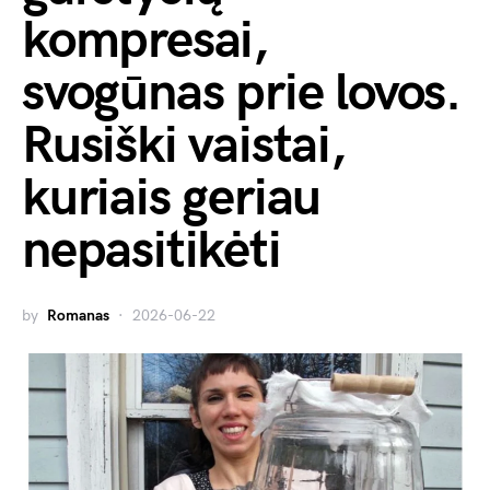
kompresai,
svogūnas prie lovos.
Rusiški vaistai,
kuriais geriau
nepasitikėti
by
Romanas
2026-06-22