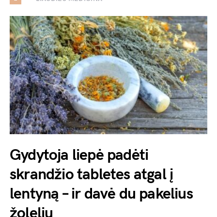
Gydytoja liepė padėti
skrandžio tabletes atgal į
lentyną – ir davė du pakelius
žolelių