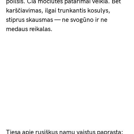
poilsis. Čia močiutės patarimai veikia. Bet
karščiavimas, ilgai trunkantis kosulys,
stiprus skausmas — ne svogūno ir ne
medaus reikalas.
Tiesa apie rusiškus namų vaistus paprasta: