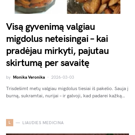
Visą gyvenimą valgiau
migdolus neteisingai – kai
pradėjau mirkyti, pajutau
skirtumą per savaitę
by
Monika Veronika
2026-03-03
Trisdešimt metų valgiau migdolus tiesiai iš pakelio. Sauja į
burną, sukramtai, nurijai – ir galvoji, kad padarei kažką…
L
LIAUDIES MEDICINA