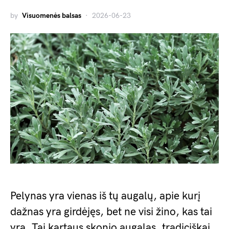
by
Visuomenės balsas
2026-06-23
Pelynas yra vienas iš tų augalų, apie kurį
dažnas yra girdėjęs, bet ne visi žino, kas tai
yra. Tai kartaus skonio augalas, tradiciškai