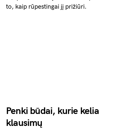
to, kaip rūpestingai jį prižiūri.
Penki būdai, kurie kelia
klausimų