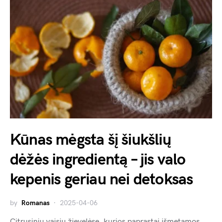
Kūnas mėgsta šį šiukšlių
dėžės ingredientą – jis valo
kepenis geriau nei detoksas
by
Romanas
2025-04-06
Citrusinių vaisių žievelėse, kurios paprastai išmetamos