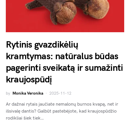
Rytinis gvazdikėlių
kramtymas: natūralus būdas
pagerinti sveikatą ir sumažinti
kraujospūdį
by
Monika Veronika
2025-11-12
Ar dažnai rytais jaučiate nemalonų burnos kvapą, net ir
išsivalę dantis? Galbūt pastebėjote, kad kraujospūdžio
rodikliai šiek tiek…