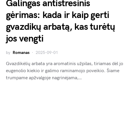
Galingas antistresinis
gėrimas: kada ir kaip gerti
gvazdikų arbatą, kas turėtų
jos vengti
by
Romanas
2025-09-01
Gvazdikėlių arbata yra aromatinis užpilas, tiriamas dėl jo
eugenolio kiekio ir galimo raminamojo poveikio. Šiame
trumpame apžvalgoje nagrinėjama,…