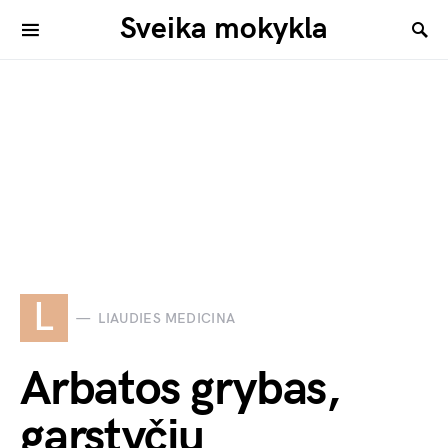
Sveika mokykla
L
LIAUDIES MEDICINA
Arbatos grybas,
garstyčių