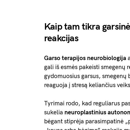
Kaip tam tikra garsinė
reakcijas
Garso terapijos
neurobiologija
a
gali iš esmės pakeisti smegenų re
gydomuosius garsus, smegenų b
reaguoja į stresą keliančius veik
Tyrimai rodo, kad reguliarus pas
sukelia
neuroplastinius
autonom
bėgant stiprėja parasimpatinė „po