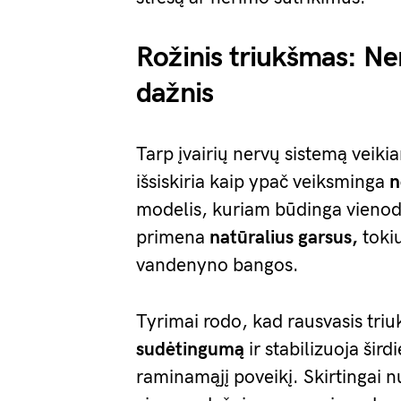
Rožinis triukšmas: N
dažnis
Tarp įvairių nervų sistemą veiki
išsiskiria kaip ypač veiksminga
n
modelis, kuriam būdinga vienoda
primena
natūralius garsus,
tokiu
vandenyno bangos.
Tyrimai rodo, kad rausvasis tr
sudėtingumą
ir stabilizuoja ši
raminamąjį poveikį. Skirtingai n