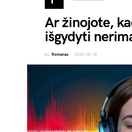
Ar žinojote, ka
išgydyti nerim
by
Romanas
2025-06-18