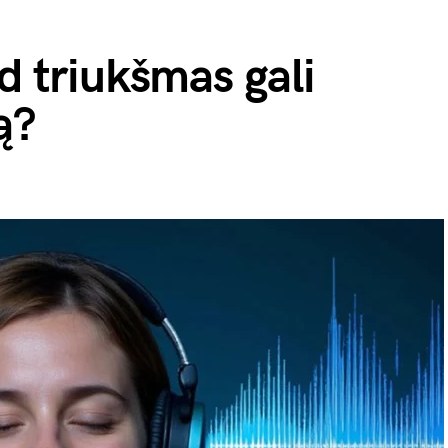
d triukšmas gali
ą?