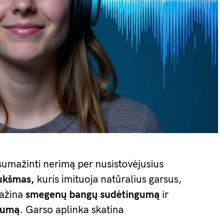
 sumažinti nerimą per nusistovėjusius
iukšmas,
kuris imituoja natūralius garsus,
mažina
smegenų bangų sudėtingumą
ir
amumą
. Garso aplinka skatina