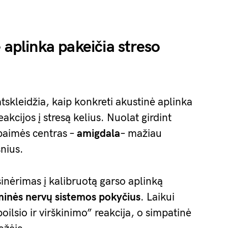
 aplinka pakeičia streso
tskleidžia, kaip konkreti akustinė aplinka
akcijos į stresą kelius. Nuolat girdint
aimės centras –
amigdala
– mažiau
snius.
inėrimas į kalibruotą garso aplinką
inės nervų sistemos
pokyčius
. Laikui
ilsio ir virškinimo” reakcija, o simpatinė