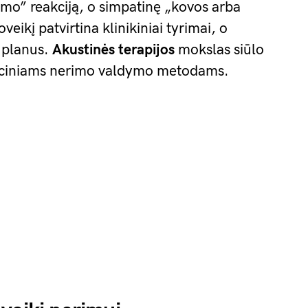
nimo” reakciją, o simpatinę „kovos arba
eikį patvirtina klinikiniai tyrimai, o
o planus.
Akustinės terapijos
mokslas siūlo
diciniams nerimo valdymo metodams.