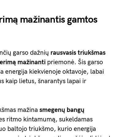
erimą mažinantis gamtos
ančių garso dažnių
rausvasis triukšmas
erimą mažinanti
priemonė. Šis garso
 energija kiekvienoje oktavoje, labai
s kaip lietus, šnarantys lapai ir
iukšmas mažina
smegenų bangų
rdies ritmo kintamumą, sukeldamas
uo baltojo triukšmo, kurio energija