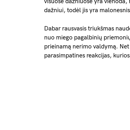
visuose dažniuose yra vienoda, 
dažniui, todėl jis yra malonesn
Dabar rausvasis triukšmas nau
nuo miego pagalbinių priemonių i
prieinamą nerimo valdymą. Net i
parasimpatines reakcijas, kurio