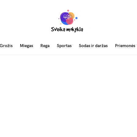
Grožis
Miegas
Rega
Sportas
Sodas ir daržas
Priemonės