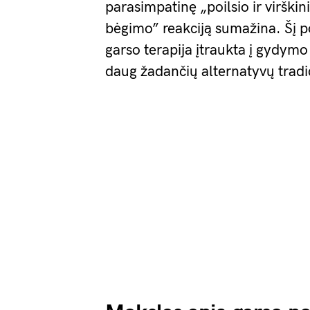
parasimpatinę „poilsio ir virški
bėgimo” reakciją sumažina. Šį pov
garso terapija įtraukta į gydym
daug žadančių alternatyvų tra