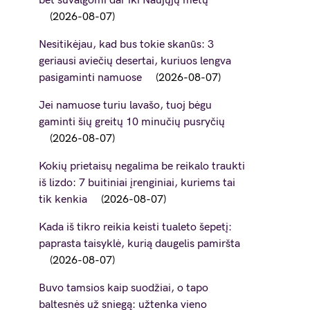
bet suvalgomi dar iki Naujųjų metų
2026-08-07
Nesitikėjau, kad bus tokie skanūs: 3
geriausi aviečių desertai, kuriuos lengva
pasigaminti namuose
2026-08-07
Jei namuose turiu lavašo, tuoj bėgu
gaminti šių greitų 10 minučių pusryčių
2026-08-07
Kokių prietaisų negalima be reikalo traukti
iš lizdo: 7 buitiniai įrenginiai, kuriems tai
tik kenkia
2026-08-07
Kada iš tikro reikia keisti tualeto šepetį:
paprasta taisyklė, kurią daugelis pamiršta
2026-08-07
Buvo tamsios kaip suodžiai, o tapo
baltesnės už sniegą: užtenka vieno