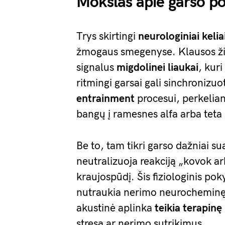
Mokslas apie garso po
Trys skirtingi
neurologiniai kelia
žmogaus smegenyse. Klausos žie
signalus
migdolinei liaukai
, kur
ritmingi garsai gali sinchroniz
entrainment
procesui, perkelian
bangų į ramesnes alfa arba teta
Be to, tam tikri garso dažniai s
neutralizuoja reakciją „kovok ar
kraujospūdį. Šis fiziologinis pok
nutraukia nerimo neurocheminę 
akustinė aplinka
teikia terapin
stresą ar nerimo sutrikimus.