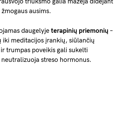
rausvojo triukšmo galia mažėja didėjant
is žmogaus ausims.
dojamas daugelyje
terapinių priemonių
–
ki meditacijos įrankių, siūlančių
r trumpas poveikis gali sukelti
s neutralizuoja streso hormonus.