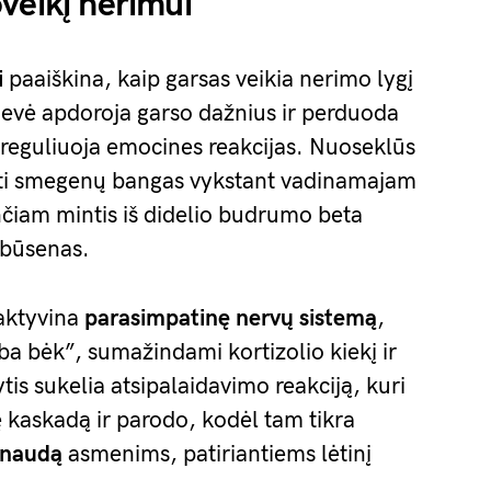
veikį nerimui
i
paaiškina, kaip garsas veikia nerimo lygį
vė apdoroja garso dažnius ir perduoda
i reguliuoja emocines reakcijas. Nuoseklūs
uoti smegenų bangas vykstant vadinamajam
čiam mintis iš didelio budrumo beta
 būsenas.
uaktyvina
parasimpatinę nervų sistemą
,
ba bėk”, sumažindami kortizolio kiekį ir
ytis sukelia atsipalaidavimo reakciją, kuri
kaskadą ir parodo, kodėl tam tikra
ę naudą
asmenims, patiriantiems lėtinį