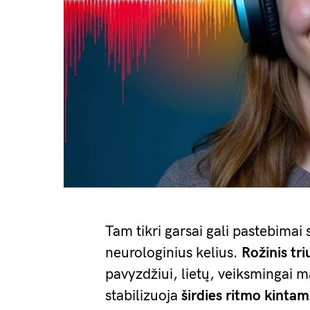
Tam tikri garsai gali pastebimai
neurologinius kelius.
Rožinis tr
pavyzdžiui, lietų, veiksmingai 
stabilizuoja
širdies ritmo kint