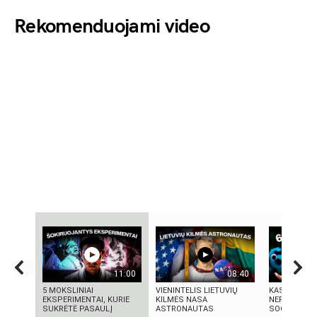
Rekomenduojami video
11:00
08:40
5 MOKSLINIAI
VIENINTELIS LIETUVIŲ
KAS TAS „SI
EKSPERIMENTAI, KURIE
KILMĖS NASA
NEPAAIŠKI
SUKRĖTĖ PASAULĮ
ASTRONAUTAS
SOCIALINIS