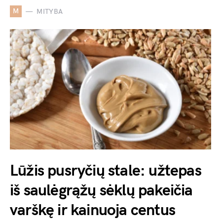
M
MITYBA
Lūžis pusryčių stale: užtepas
iš saulėgrąžų sėklų pakeičia
varškę ir kainuoja centus