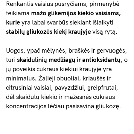
Renkantis vaisius pusryčiams, pirmenybė
teikiama
mažo glikemijos kiekio vaisiams,
kurie
yra labai svarbūs siekiant išlaikyti
stabilų gliukozės kiekį kraujyje
visą rytą.
Uogos, ypač mėlynės, braškės ir gervuogės,
turi
skaidulinių medžiagų ir antioksidantų
, o
jų poveikis cukraus kiekiui kraujyje yra
minimalus. Žalieji obuoliai, kriaušės ir
citrusiniai vaisiai, pavyzdžiui, greipfrutai,
dėl skaidulų kiekio ir mažesnės cukraus
koncentracijos lėčiau pasisavina gliukozę.