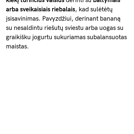
kiekį turinčius vaisius
derinti su
baltymais
arba sveikaisiais riebalais
, kad sulėtėtų
įsisavinimas. Pavyzdžiui, derinant bananą
su nesaldintu riešutų sviestu arba uogas su
graikišku jogurtu sukuriamas subalansuotas
maistas.