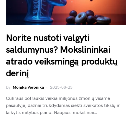
Norite nustoti valgyti
saldumynus? Mokslininkai
atrado veiksmingą produktų
derinį
by
Monika Veronika
2025-08-23
Cukraus potraukis veikia milijonus žmonių visame
pasaulyje, dažnai trukdydamas siekti sveikatos tikslų ir
laikytis mitybos plano. Naujausi moksliniai…