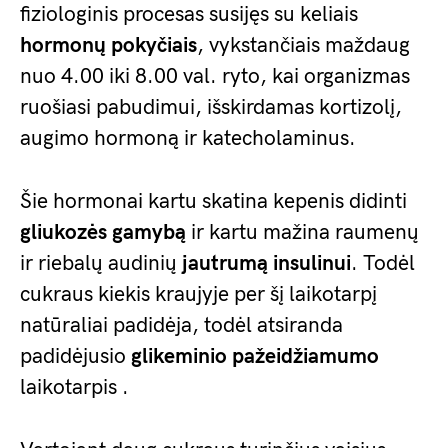
fiziologinis procesas susijęs su keliais
hormonų pokyčiais
, vykstančiais maždaug
nuo 4.00 iki 8.00 val. ryto, kai organizmas
ruošiasi pabudimui, išskirdamas kortizolį,
augimo hormoną ir katecholaminus.
Šie hormonai kartu skatina kepenis didinti
gliukozės gamybą
ir kartu mažina raumenų
ir riebalų audinių
jautrumą insulinui
. Todėl
cukraus kiekis kraujyje per šį laikotarpį
natūraliai padidėja, todėl atsiranda
padidėjusio
glikeminio pažeidžiamumo
laikotarpis .