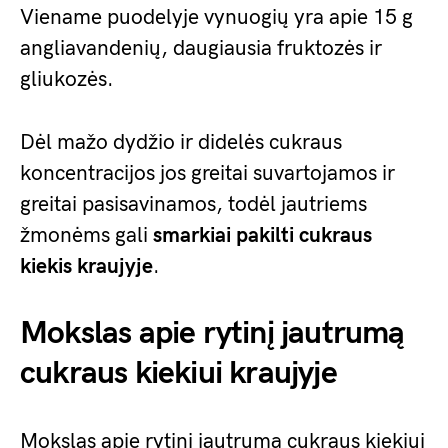
Viename puodelyje vynuogių yra apie 15 g
angliavandenių, daugiausia fruktozės ir
gliukozės.
Dėl mažo dydžio ir didelės cukraus
koncentracijos jos greitai suvartojamos ir
greitai pasisavinamos, todėl jautriems
žmonėms gali
smarkiai pakilti cukraus
kiekis kraujyje
.
Mokslas apie rytinį jautrumą
cukraus kiekiui kraujyje
Mokslas apie rytinį jautrumą cukraus kiekiui