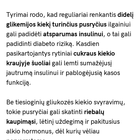
Tyrimai rodo, kad reguliariai renkantis
didelį
glikemijos kiekį turinčius pusryčius
ilgainiui
gali padidėti
atsparumas insulinui
, o tai gali
padidinti diabeto riziką. Kasdien
pasikartojantys rytiniai
cukraus kiekio
kraujyje šuoliai
gali lemti sumažėjusį
jautrumą insulinui ir pablogėjusią kasos
funkciją.
Be tiesioginių gliukozės kiekio svyravimų,
tokie pusryčiai gali skatinti
riebalų
kaupimąsi
, lėtinį uždegimą ir pakitusius
alkio hormonus, dėl kurių vėliau