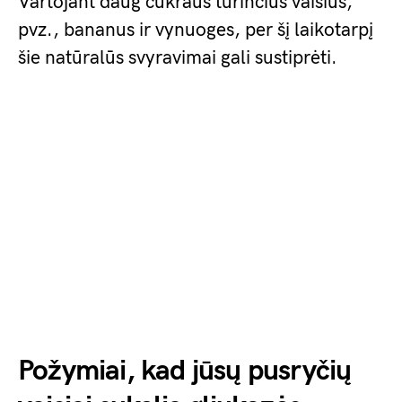
Vartojant daug cukraus turinčius vaisius,
pvz., bananus ir vynuoges, per šį laikotarpį
šie natūralūs svyravimai gali sustiprėti.
Požymiai, kad jūsų pusryčių