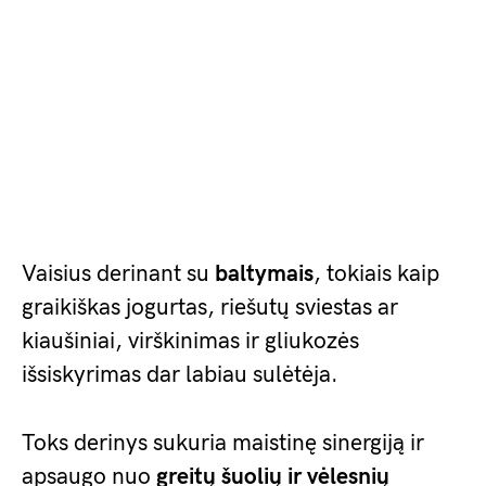
Vaisius derinant su
baltymais
, tokiais kaip
graikiškas jogurtas, riešutų sviestas ar
kiaušiniai, virškinimas ir gliukozės
išsiskyrimas dar labiau sulėtėja.
Toks derinys sukuria maistinę sinergiją ir
apsaugo nuo
greitų šuolių ir vėlesnių