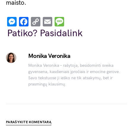
maisto.
Messenger
Facebook
Copy
Email
Message
Link
Patiko? Pasidalink
Monika Veronika
Monika Veronika – rašytoja, besidominti sveika
gyvensena, kasdieniais įpročiais ir emocine gerove.
Savo tekstuose ji ieško ne tik atsakymų, bet ir
prasmingų klausimų.
PARAŠYKITE KOMENTARĄ