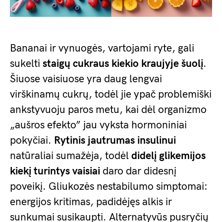
Bananai ir vynuogės, vartojami ryte, gali
sukelti
staigų cukraus kiekio kraujyje šuolį
.
Šiuose vaisiuose yra daug lengvai
virškinamų cukrų, todėl jie ypač problemiški
ankstyvuoju paros metu, kai dėl organizmo
„aušros efekto” jau vyksta hormoniniai
pokyčiai.
Rytinis jautrumas insulinui
natūraliai sumažėja, todėl
didelį glikemijos
kiekį turintys vaisiai
daro dar didesnį
poveikį. Gliukozės nestabilumo simptomai:
energijos kritimas, padidėjęs alkis ir
sunkumai susikaupti. Alternatyvūs pusryčių