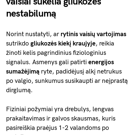
vaisiai sukelia gliukozės
nestabilumą
Norint nustatyti, ar
rytinis vaisių vartojimas
sutrikdo
gliukozės kiekį kraujyje
, reikia
žinoti kelis pagrindinius fiziologinius
signalus. Asmenys gali patirti
energijos
sumažėjimą
ryte, padidėjusį alkį netrukus
po valgio, sunkumus susikaupti ar neįprastą
dirglumą.
Fiziniai požymiai yra drebulys, lengvas
prakaitavimas ir galvos skausmas, kuris
pasireiškia praėjus 1-2 valandoms po