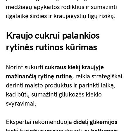
medžiagų apykaitos rodiklius ir sumažinti
ilgalaikę širdies ir kraujagyslių ligų riziką.
Kraujo cukrui palankios
rytinės rutinos kūrimas
Norint sukurti
cukraus kiekį kraujyje
mažinančią rytinę rutiną
, reikia strategiškai
derinti maisto produktus ir parinkti laiką,
kad būtų sumažinti gliukozės kiekio
svyravimai.
Ekspertai rekomenduoja
didelį glikemijos