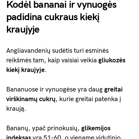
Kodėl bananai ir vynuogės
padidina cukraus kiekį
kraujyje
Angliavandenių sudėtis turi esminės
reikšmės tam, kaip vaisiai veikia
gliukozės
kiekį kraujyje
.
Bananuose ir vynuogėse yra daug
greitai
virškinamų cukrų
, kurie greitai patenka į
kraują.
Bananų, ypač prinokusių,
glikemijos
indeksas
yra 51-60, o viename vidutinio