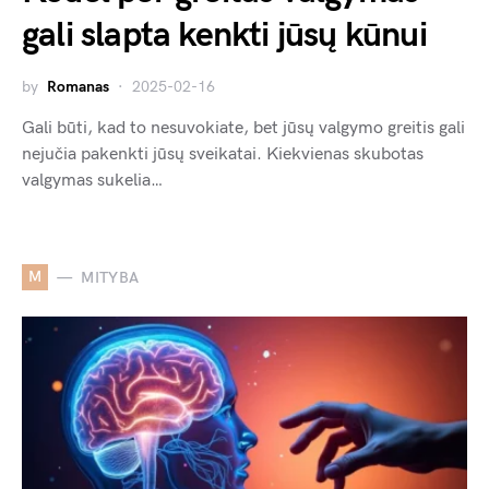
gali slapta kenkti jūsų kūnui
by
Romanas
2025-02-16
Gali būti, kad to nesuvokiate, bet jūsų valgymo greitis gali
nejučia pakenkti jūsų sveikatai. Kiekvienas skubotas
valgymas sukelia…
M
MITYBA