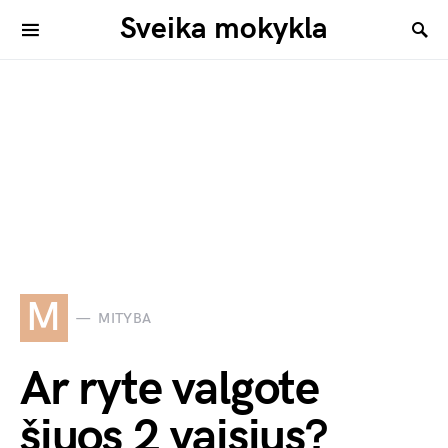
Sveika mokykla
M
MITYBA
Ar ryte valgote
šiuos 2 vaisius?