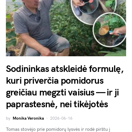
Sodininkas atskleidė formulę,
kuri priverčia pomidorus
greičiau megzti vaisius — ir ji
paprastesnė, nei tikėjotės
by
Monika Veronika
2026-06-16
Tomas stovėjo prie pomidorų lysvės ir rodė pirštu į