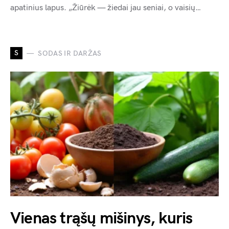
apatinius lapus. „Žiūrėk — žiedai jau seniai, o vaisių…
S
SODAS IR DARŽAS
Vienas trąšų mišinys, kuris