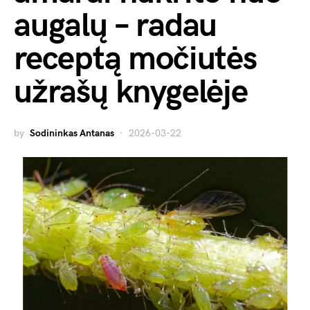
augalų – radau
receptą močiutės
užrašų knygelėje
by
Sodininkas Antanas
2026-03-22