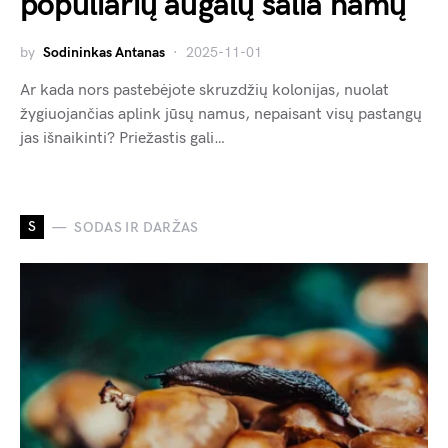
populiarių augalų šalia namų
by
Sodininkas Antanas
2025-11-01
Ar kada nors pastebėjote skruzdžių kolonijas, nuolat
žygiuojančias aplink jūsų namus, nepaisant visų pastangų
jas išnaikinti? Priežastis gali…
S
SODAS IR DARŽAS