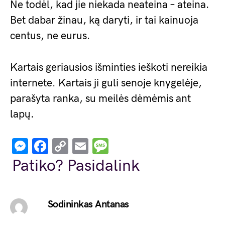
Ne todėl, kad jie niekada neateina – ateina.
Bet dabar žinau, ką daryti, ir tai kainuoja
centus, ne eurus.
Kartais geriausios išminties ieškoti nereikia
internete. Kartais ji guli senoje knygelėje,
parašyta ranka, su meilės dėmėmis ant
lapų.
Messenger
Facebook
Copy
Email
Message
Link
Patiko? Pasidalink
Sodininkas Antanas