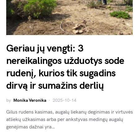
Geriau jų vengti: 3
nereikalingos užduotys sode
rudenį, kurios tik sugadins
dirvą ir sumažins derlių
by
Monika Veronika
2025-10-14
Gilus rudens kasimas, augalų liekanų deginimas ir virtuvės
atliekų užkasimas arba per ankstyvas medingų augalų
genėjimas dažnai yra…