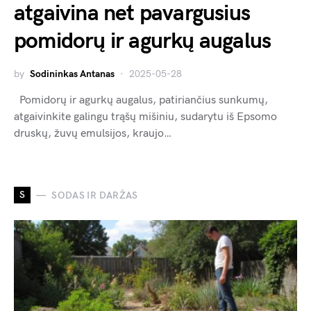
atgaivina net pavargusius
pomidorų ir agurkų augalus
by
Sodininkas Antanas
2025-05-28
Pomidorų ir agurkų augalus, patiriančius sunkumų,
atgaivinkite galingu trąšų mišiniu, sudarytu iš Epsomo
druskų, žuvų emulsijos, kraujo…
S
SODAS IR DARŽAS