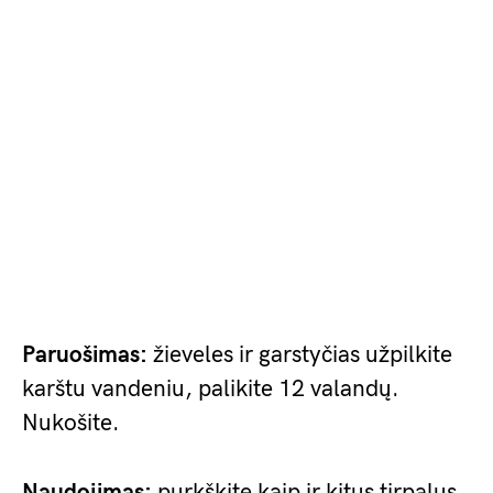
Paruošimas:
žieveles ir garstyčias užpilkite
karštu vandeniu, palikite 12 valandų.
Nukošite.
Naudojimas:
purkškite kaip ir kitus tirpalus.