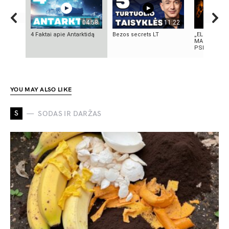
04:58
11:22
4 Faktai apie Antarktidą
Bezos secrets LT
„ELEKTROS D
MASINĖ 191
PSICHOZĖ
YOU MAY ALSO LIKE
S
SODAS IR DARŽAS