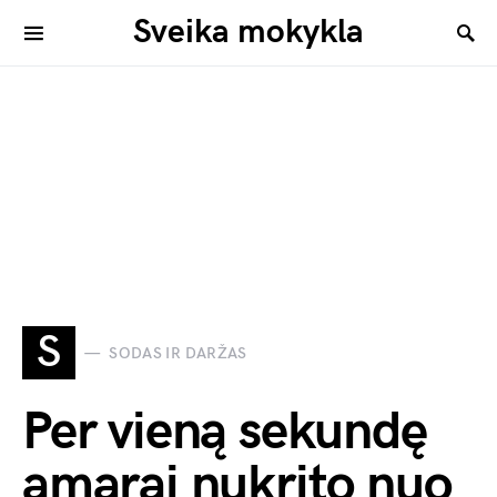
Sveika mokykla
S
SODAS IR DARŽAS
Per vieną sekundę
amarai nukrito nuo