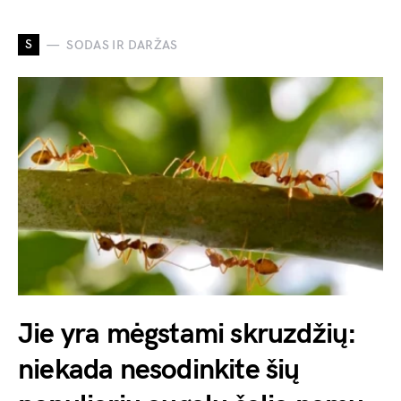
S
SODAS IR DARŽAS
Jie yra mėgstami skruzdžių:
niekada nesodinkite šių