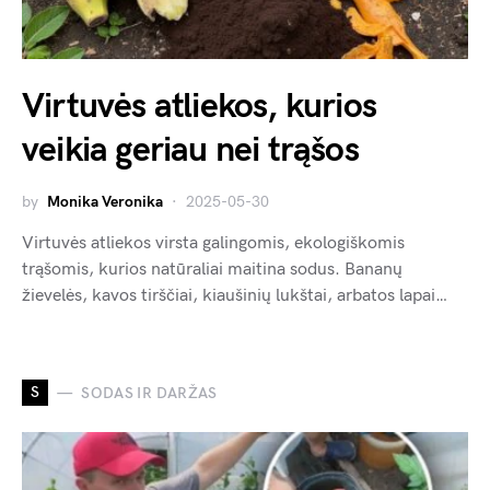
Virtuvės atliekos, kurios
veikia geriau nei trąšos
by
Monika Veronika
2025-05-30
Virtuvės atliekos virsta galingomis, ekologiškomis
trąšomis, kurios natūraliai maitina sodus. Bananų
žievelės, kavos tirščiai, kiaušinių lukštai, arbatos lapai…
S
SODAS IR DARŽAS