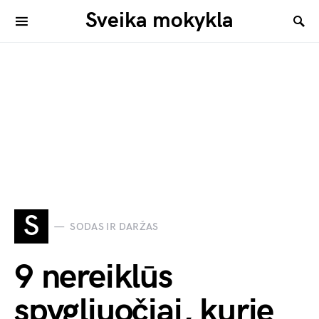
Sveika mokykla
S
SODAS IR DARŽAS
9 nereiklūs
spygliuočiai, kurie