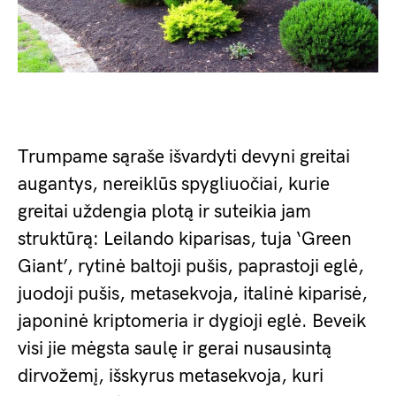
Trumpame sąraše išvardyti devyni greitai
augantys, nereiklūs spygliuočiai, kurie
greitai uždengia plotą ir suteikia jam
struktūrą: Leilando kiparisas, tuja ‘Green
Giant’, rytinė baltoji pušis, paprastoji eglė,
juodoji pušis, metasekvoja, italinė kiparisė,
japoninė kriptomeria ir dygioji eglė. Beveik
visi jie mėgsta saulę ir gerai nusausintą
dirvožemį, išskyrus metasekvoja, kuri