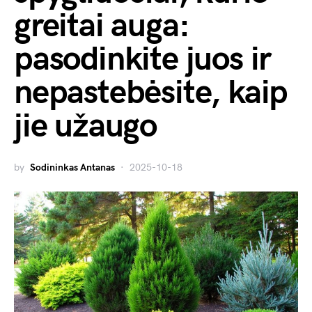
greitai auga:
pasodinkite juos ir
nepastebėsite, kaip
jie užaugo
by
Sodininkas Antanas
2025-10-18