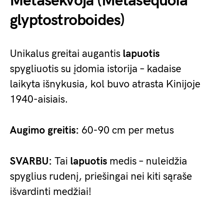
Metasekvoja (Metasequoia
glyptostroboides)
Unikalus greitai augantis
lapuotis
spygliuotis su įdomia istorija – kadaise
laikyta išnykusia, kol buvo atrasta Kinijoje
1940-aisiais.
Augimo greitis:
60-90 cm per metus
SVARBU:
Tai
lapuotis
medis – nuleidžia
spyglius rudenį, priešingai nei kiti sąraše
išvardinti medžiai!