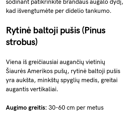
sodinant patikrinkite brandaus augalo dydį,
kad išvengtumėte per didelio tankumo.
Rytinė baltoji pušis (Pinus
strobus)
Viena iš greičiausiai augančių vietinių
Šiaurės Amerikos pušų, rytinė baltoji pušis
yra aukšta, minkštų spyglių medis, greitai
augantis vertikaliai.
Augimo greitis:
30-60 cm per metus