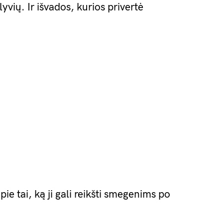
yvių. Ir išvados, kurios privertė
pie tai, ką ji gali reikšti smegenims po