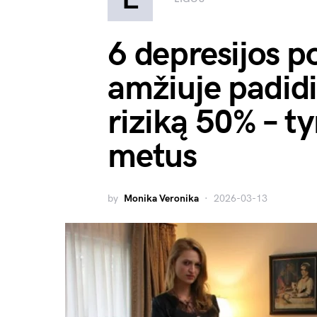
6 depresijos p
amžiuje padid
riziką 50% – t
metus
by
Monika Veronika
2026-03-13