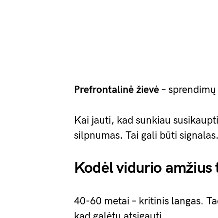
Prefrontalinė žievė
– sprendimų p
Kai jauti, kad sunkiau susikaupti
silpnumas. Tai gali būti signalas
Kodėl vidurio amžius 
40-60 metai – kritinis langas. 
kad galėtų atsigauti.