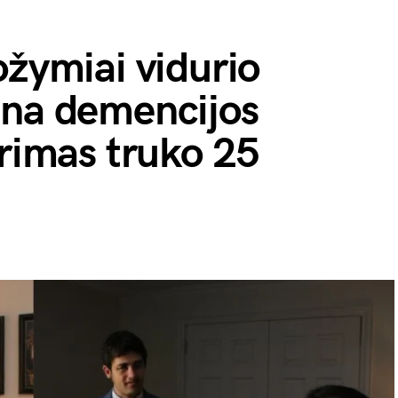
ožymiai vidurio
ina demencijos
yrimas truko 25