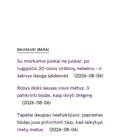
NAUJAUSI ĮRAŠAI
Su morkomis juokai ne juokai: po
rugpjūčio 20-osios viršūnių nešalinu – ir
šaknys išauga saldesnės
2026-08-06
Rūsys išliks sausas visus metus: 3
patikrinti būdai, kaip išvyti drėgmę
2026-08-06
Tapetai daugiau neatsiklijuos: paprastas
būdas juos pritvirtinti taip, kad laikytųsi
metų metus
2026-08-06