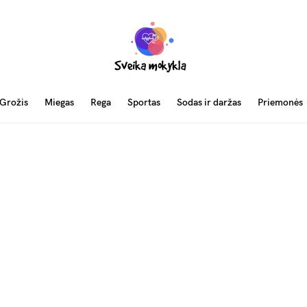
Grožis
Miegas
Rega
Sportas
Sodas ir daržas
Priemonės