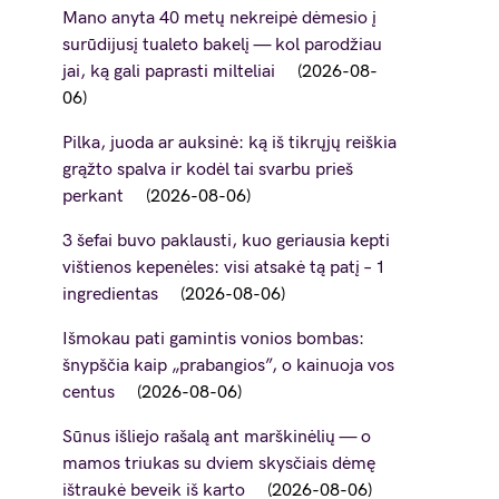
Mano anyta 40 metų nekreipė dėmesio į
surūdijusį tualeto bakelį — kol parodžiau
jai, ką gali paprasti milteliai
2026-08-
06
Pilka, juoda ar auksinė: ką iš tikrųjų reiškia
grąžto spalva ir kodėl tai svarbu prieš
perkant
2026-08-06
3 šefai buvo paklausti, kuo geriausia kepti
vištienos kepenėles: visi atsakė tą patį – 1
ingredientas
2026-08-06
Išmokau pati gamintis vonios bombas:
šnypščia kaip „prabangios”, o kainuoja vos
centus
2026-08-06
Sūnus išliejo rašalą ant marškinėlių — o
mamos triukas su dviem skysčiais dėmę
ištraukė beveik iš karto
2026-08-06