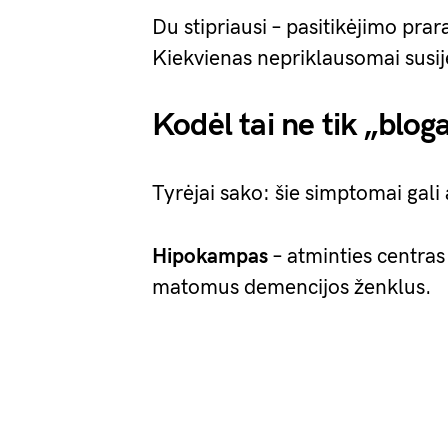
Du stipriausi – pasitikėjimo pr
Kiekvienas nepriklausomai susiję
Kodėl tai ne tik „blog
Tyrėjai sako: šie simptomai gali
Hipokampas
– atminties centras 
matomus demencijos ženklus.